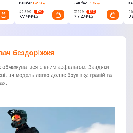
1 899 ₴
1 374 ₴
Кешбек
Кешбек
Ке
-
11
%
-
12
%
42 599
31 199
28
37 999
27 499
2
₴
₴
вач бездоріжжя
ик обмежуватися рівним асфальтом. Завдяки
і, ця модель легко долає бруківку, гравій та
ах.