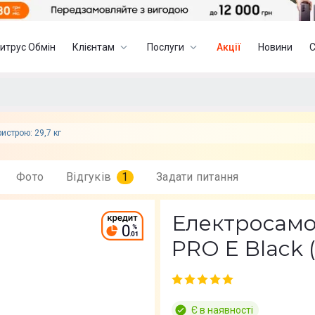
итрус Обмін
Клієнтам
Послуги
Акції
Новини
истрою: 29,7 кг
Фото
Відгуків
1
Задати питання
Електросамо
PRO E Black (
Є в наявності