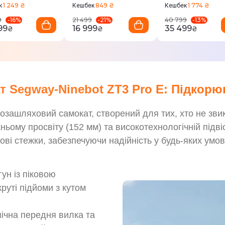
1 249 ₴
849 ₴
1 774 ₴
к
Кешбек
Кешбек
-
16
%
-
21
%
-
13
%
9
21 499
40 799
99
16 999
35 499
₴
₴
₴
т Segway-Ninebot ZT3 Pro E: Підкорю
озашляховий самокат, створений для тих, хто не зв
ьому просвіту (152 мм) та високотехнологічній підвісц
сові стежки, забезпечуючи надійність у будь-яких умов
ун із піковою
руті підйоми з кутом
ічна передня вилка та