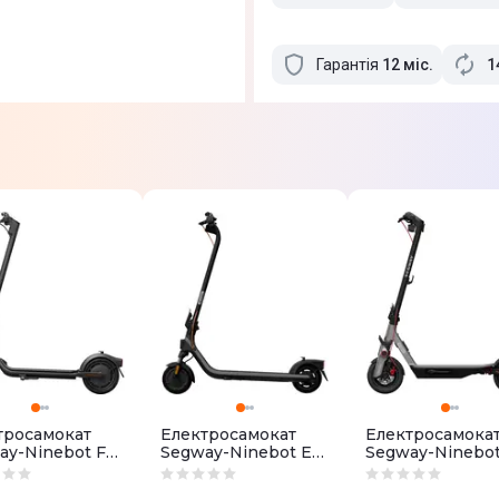
Гарантія
12
міс
.
1
тросамокат
Електросамокат
Електросамока
ay-Ninebot F2
Segway-Ninebot E2
Segway-Ninebot
Black
PLUS E II Black
E Grey
5.12.01.0010)
(AA.05.14.02.0003)
(AA.05.17.01.0005