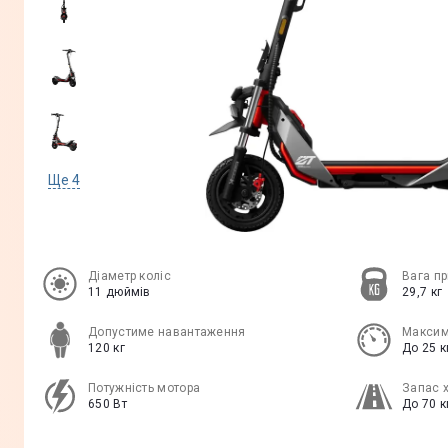
Ще
4
Діаметр коліс
Вага п
11 дюймів
29,7 кг
Допустиме навантаження
Максим
120 кг
До 25 
Потужність мотора
Запас 
650 Вт
До 70 