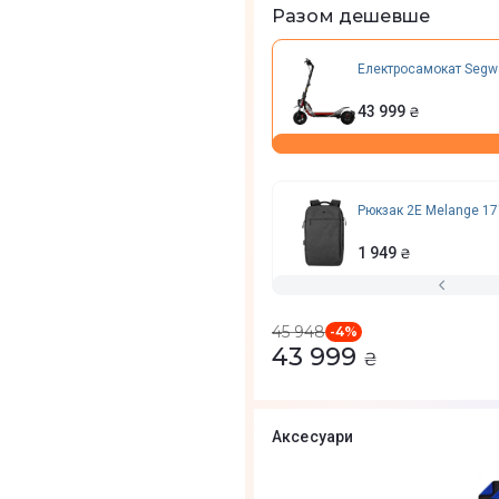
Разом дешевше
Електросамокат Segwa
43 999
₴
Рюкзак 2E Melange 17
1 949
₴
45 948
-
4
%
43 999
₴
Аксесуари