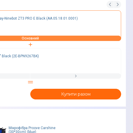
y-Ninebot ZT3 PRO E Black (AA.05.18.01.0001)
Основний
" Black (2E-BPN9267BK)
Купити разом
Мікрофiбра Proove Carshine
(30*30cm) (blue)