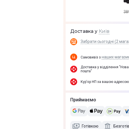
38
Київ
Доставка у
Забрати сьогодні (2 мага
наших магази
Самовивіз з
Доставка у вiддiлення "Нова
пошта"
Кур'єр НП за вашою адресою
Приймаємо
Готівкою
Безготі