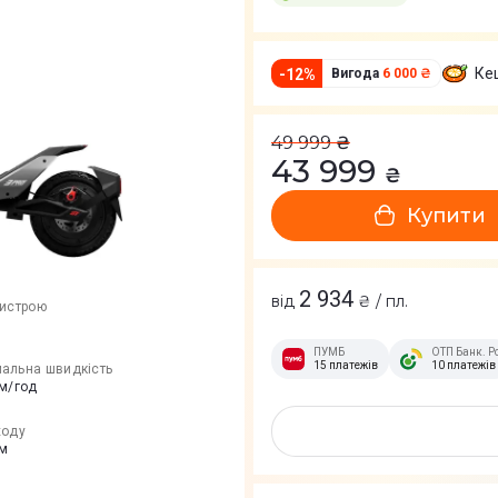
Ке
-
12
%
Вигода
6 000 ₴
49 999
₴
43 999
₴
Купити
2 934
від
₴ / пл.
ристрою
ПУМБ
ОТП Банк. Р
15 платежів
10 платежів
альна швидкість
км/год
ходу
км