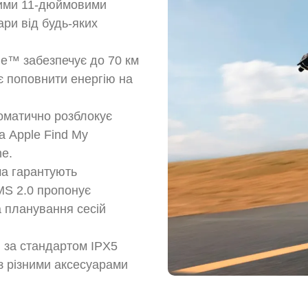
окими 11-дюймовими
ри від будь-яких
e™ забезпечує до 70 км
є поповнити енергію на
томатично розблокує
а Apple Find My
ne.
ма гарантують
BMS 2.0 пропонує
а планування сесій
и за стандартом IPX5
 з різними аксесуарами