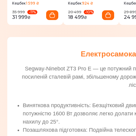
1 599 ₴
924 ₴
Кешбек
Кешбек
Кешбе
-
11
%
-
10
%
35 999
20 499
29 89
31 999
18 499
24 9
₴
₴
Електросамока
Segway-Ninebot ZT3 Pro E — це потужний п
посиленій сталевій рамі, збільшеному дорожн
лі
Виняткова продуктивність: Безщітковий двиг
потужністю 1600 Вт дозволяє легко долати к
нахилу до 25°.
Позашляхова підготовка: Подвійна телескоп