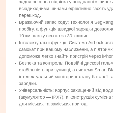
задня ресорна підвіска у поєднанні з шир
всюдихідними шинами ефективно гасять уда
перешкод.
Вражаючий запас ходу: Технологія SegRang
пробігу, а функція швидкої зарядки дозволя
10 км шляху всього за 30 хвилин.
Інтелектуальні функції: Система AirLock ав
самокат при вашому наближенні, а підтримк
допоможе легко знайти пристрій через iPho
Безпека та контроль: Подвійні дискові галь
стабільність при зупинці, а система Smart 
інтелектуальний моніторинг стану батареї т
зарядки.
Універсальність: Корпус захищений від вод
(акумулятор — IPX7), а конструкція сумісна
для міських та заміських пригод.