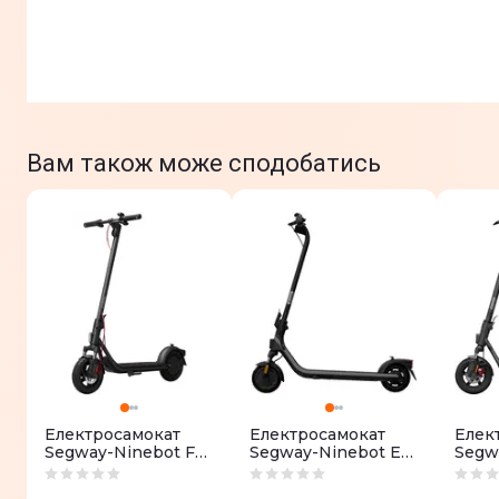
Вам також може сподобатись
Електросамокат
Електросамокат
Елек
Segway-Ninebot F2
Segway-Ninebot E2
Segw
PRO E II Black
E II Black
II E 
(AA.05.12.03.0007)
(AA.05.14.01.0004)
(AA.0