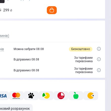
9
299
₴
зинів)
нів
Безкоштовно
Можна забрати 08.08
За тарифами
Відправимо 08.08
перевізника
За тарифами
Відправимо 08.08
перевізника
вковий розрахунок