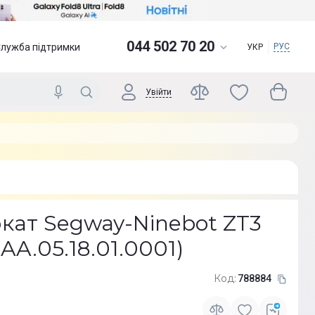
044 502 70 20
Служба підтримки
РУС
УКР
Увійти
кат Segway-Ninebot ZT3
AA.05.18.01.0001)
Код:
788884