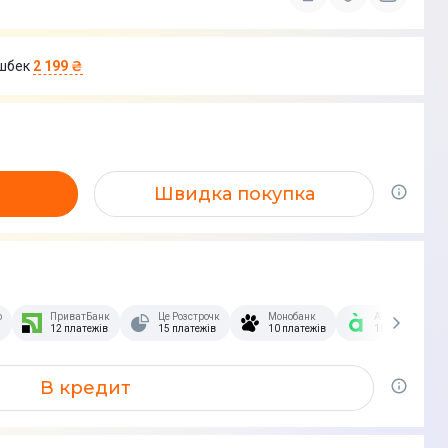
шбек
2 199 ₴
Швидка покупка
озстрочка Скибочка.
ПриватБанк
Це Розстрочка
Монобанк
А-Банк
12 платежів
15 платежів
10 платежів
10 платежів
В кредит