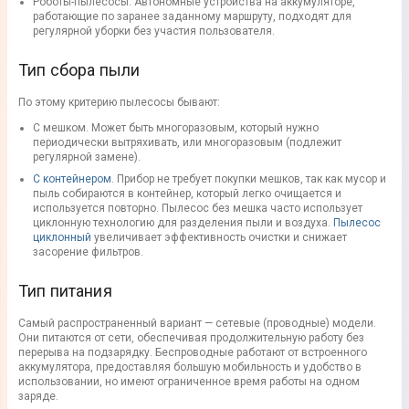
Роботы-
пылесосы
. Автономные устройства
на аккумуляторе
,
работающие по заранее заданному маршруту, подходят для
регулярной уборки без участия пользователя.
Тип сбора пыли
По этому критерию
пылесосы
бывают:
С мешком. Может быть многоразовым, который нужно
периодически вытряхивать, или многоразовым (подлежит
регулярной замене).
С контейнером
. Прибор
не требует покупки мешков
, так как мусор и
пыль собираются в контейнер, который легко очищается и
используется повторно.
Пылесос без мешка
часто использует
циклонную технологию для разделения пыли и воздуха.
Пылесос
циклонный
увеличивает эффективность очистки и снижает
засорение фильтров.
Тип питания
Самый распространенный вариант — сетевые (проводные) модели.
Они питаются
от сети
, обеспечивая продолжительную работу без
перерыва на подзарядку. Беспроводные работают от встроенного
аккумулятора
, предоставляя большую мобильность и
удобство
в
использовании, но имеют ограниченное время работы на одном
заряде.