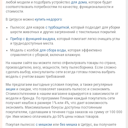
любой модели и
подобрать
устройство
для дома
, которое будет
соответствовать потребностям по качеству, функциональности и
стоимости
.
В Цитрусе можно
купить
недорого
:
Пылесос
для ковров
с турбощеткой
, который подходит для уборки
шерсти
животных и других загрязнений с текстильных покрытий.
Прибор с
функцией выдува
, который помогает легко очищать углы
и труднодоступные места.
Модель
с колбой
для сбора воды
, которая эффективно
справляется с уборкой, включая влажную.
На нашем сайте вы можете легко отфильтровать товары по
стране
,
производителю
,
весу
, мощности, типу пылесборника. Если сложно
сделать
выбор
,
консультанты
сети всегда готовы помочь выбрать
модель с учетом ваших требований.
Мы предлагаем выгодные условия покупки, а также регулярные
акции
и скидки, что позволяет
заказать пылесос
и сэкономить.
Стоимость
техники в нашем магазине варьируется в зависимости от
модели и бренда. По программе Плюшки каждый покупатель сети
получает кешбэк в размере 1% или 4%, что дает возможность
экономить. Максимальные бонусы доступны постоянным
покупателям, сделавшим в течение года заказов на сумму от 100 000
грн. Ими можно оплачивать до 50% цены новых товаров.
Покупая пылесос
с мешком
или
без мешка
в Цитрус, вы получаете