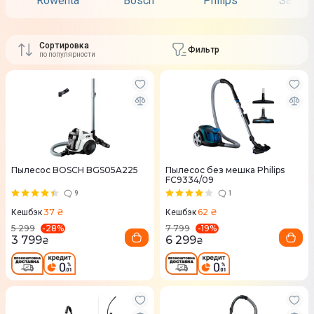
Rowenta
Bosch
Philips
Samsu
Сортировка
Фильтр
по популярности
Пылесос BOSCH BGS05A225
Пылесос без мешка Philips
FC9334/09
9
1
37 ₴
62 ₴
Кешбэк
Кешбэк
-
28
%
-
19
%
5 299
7 799
3 799
6 299
₴
₴