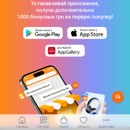
Устанавливай приложение,
получи дополнительно
1000 бонусных грн на первую покупку!
Головна
Каталог
Кошик
Обране
Додатково