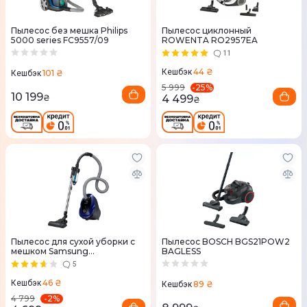
Пылесос без мешка Philips
Пылесос циклонный
5000 series FC9557/09
ROWENTA RO2957EA
11
44 ₴
Кешбэк
101 ₴
Кешбэк
-
25
%
5 999
10 199
₴
4 499
₴
Пылесос для сухой уборки с
Пылесос BOSCH BGS21POW2
мешком Samsung
BAGLESS
VC07M25H0WB/UK
5
46 ₴
Кешбэк
89 ₴
Кешбэк
-
2
%
4 799