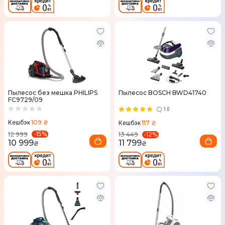
Пылесос без мешка PHILIPS
Пылесос BOSCH BWD41740
FC9729/09
10
109 ₴
117 ₴
Кешбэк
Кешбэк
-
15
%
-
12
%
12 999
13 449
10 999
11 799
₴
₴