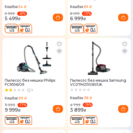
54 ₴
69 ₴
Кешбэк
Кешбэк
-
8
%
-
13
%
5 999
8 019
5 499
6 999
₴
₴
Пылесос без мешка Philips
Пылесос без мешка Samsung
FC9556/09
VC07M2110SR/UK
1
38 ₴
99 ₴
Кешбэк
Кешбэк
-
19
%
-
17
%
4 799
11 999
3 899
9 999
₴
₴