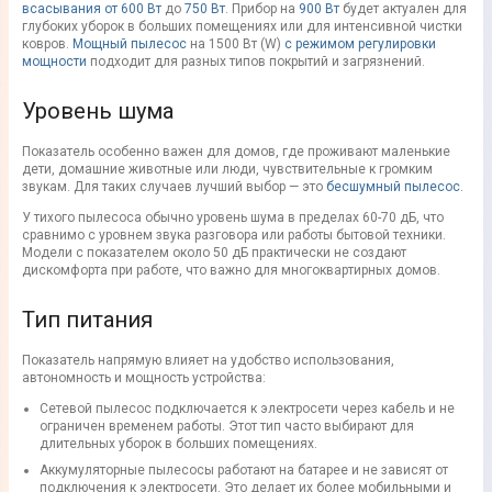
всасывания
от
600 Вт
до
750 Вт
. Прибор на
900 Вт
будет актуален для
глубоких уборок в
больших помещениях
или для интенсивной
чистки
ковров.
Мощный пылесос
на 1500
Вт
(
W
)
с
режимом
регулировки
мощности
подходит для разных типов покрытий и загрязнений.
Уровень шума
Показатель особенно важен для домов, где проживают маленькие
дети, домашние животные или люди, чувствительные к громким
звукам. Для таких случаев лучший выбор — это
бесшумный
пылесос
.
У
тихого пылесоса
обычно
уровень шума
в пределах 60-70 дБ, что
сравнимо с уровнем звука разговора или работы бытовой техники.
Модели с показателем около 50 дБ практически не создают
дискомфорта при работе, что важно для многоквартирных домов.
Тип питания
Показатель напрямую влияет на удобство использования,
автономность и мощность устройства:
Сетевой
пылесос
подключается к электросети через кабель и не
ограничен временем работы. Этот тип часто выбирают для
длительных уборок в больших помещениях.
Аккумуляторные
пылесосы
работают на батарее и не зависят от
подключения к электросети. Это делает их более мобильными и