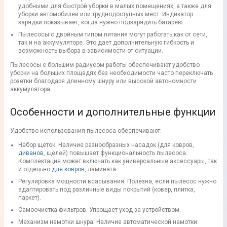
удобными для быстрой уборки в малых помещениях, а также для
уборки автомобилей или труднодоступных мест.
Индикатор
зарядки
показывает, когда нужно подзарядить батарею.
Пылесосы
с двойным типом питания могут работать как от сети,
так и на аккумуляторе. Это дает дополнительную гибкость и
возможность выбора в зависимости от ситуации.
Пылесосы
с
большим радиусом работы
обеспечивают удобство
уборки на больших площадях без необходимости часто переключать
розетки благодаря длинному шнуру или высокой автономности
аккумулятора.
Особенности и дополнительные функции
Удобство использования
пылесоса
обеспечивают:
Набор щеток
. Наличие разнообразных насадок (для ковров,
диванов
, щелей) повышает функциональность
пылесоса
.
Комплектация
может включать как универсальные аксессуары, так
и отдельно
для ковров
, ламината.
Регулировка мощности всасывания. Полезна, если
пылесос
нужно
адаптировать под различные виды покрытий (ковер, плитка,
паркет).
Самоочистка фильтров. Упрощает уход за устройством.
Механизм намотки шнура. Наличие автоматической намотки