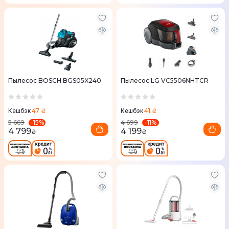
Пылесос BOSCH BGS05X240
Пылесос LG VC5506NHTCR
47 ₴
41 ₴
Кешбэк
Кешбэк
-
15
%
-
11
%
5 669
4 699
4 799
4 199
₴
₴