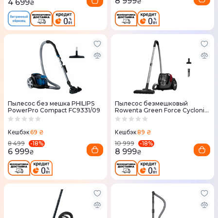
8 999
4 699
₴
₴
Пылесос без мешка PHILIPS
Пылесос безмешковый
PowerPro Compact FC9331/09
Rowenta Green Force Cyclonic
Max RO7B13EA
69 ₴
89 ₴
Кешбэк
Кешбэк
-
18
%
-
18
%
8 499
10 999
6 999
8 999
₴
₴