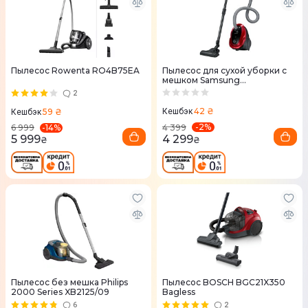
Пылесос Rowenta RO4B75EA
Пылесос для сухой уборки с
мешком Samsung
VC07M25E0WR/UK
2
42 ₴
59 ₴
Кешбэк
Кешбэк
-
2
%
-
14
%
4 399
6 999
4 299
5 999
₴
₴
Пылесос без мешка Philips
Пылесос BOSCH BGC21X350
2000 Series XB2125/09
Bagless
6
2