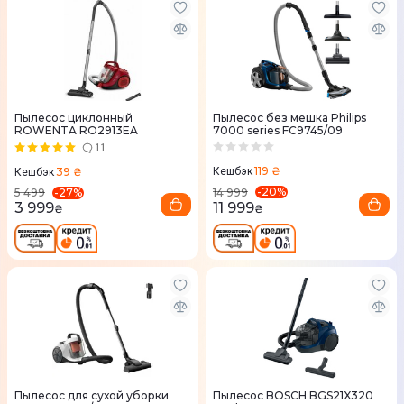
Пылесос циклонный
Пылесос без мешка Philips
ROWENTA RO2913EA
7000 series FC9745/09
11
119 ₴
39 ₴
Кешбэк
Кешбэк
-
20
%
-
27
%
14 999
5 499
11 999
3 999
₴
₴
Пылесос для сухой уборки
Пылесос BOSCH BGS21X320