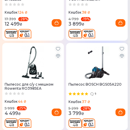
124 ₴
38 ₴
Кешбэк
Кешбэк
-
28
%
-
19
%
17 399
4 799
12 499
3 899
₴
₴
Пылесос для с/у с мешком
Пылесос BOSCH BGS05A220
Rowenta RO3985EA
9
44 ₴
37 ₴
Кешбэк
Кешбэк
-
25
%
-
28
%
5 999
5 299
4 499
3 799
₴
₴