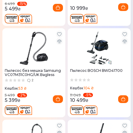
-
15
%
6 499
10 999
5 499
₴
₴
Пылесос без мешка Samsung
Пылесос BOSCH BWD41700
VC07M31C0HG/UK Bagless
2
104 ₴
53 ₴
Кешбэк
Кешбэк
-
5
%
-
2
%
11 049
5 499
10 499
5 399
₴
₴