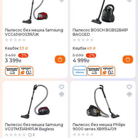
Пылесос без мешка Samsung
Пылесос BOSCH BGBS2BA1P
VCC45W0S3R/UK
BAGGED
33 ₴
49 ₴
Кешбэк
Кешбэк
-
3
%
-
2
%
3 499
5 099
3 399
4 999
₴
₴
Пылесос без мешка Samsung
Пылесос без мешка Philips
VC07M31A1HP/UK Bagless
9000 series XB9154/09
2