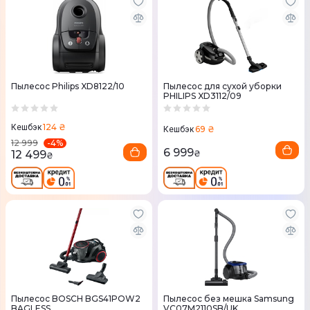
Пылесос Philips XD8122/10
Пылесос для сухой уборки
PHILIPS XD3112/09
124 ₴
Кешбэк
69 ₴
Кешбэк
-
4
%
12 999
6 999
12 499
₴
₴
Пылесос BOSCH BGS41POW2
Пылесос без мешка Samsung
BAGLESS
VC07M2110SB/UK