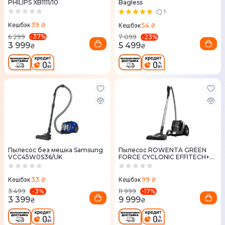
PHILIPS XB1111/10
Bagless
1
39 ₴
54 ₴
Кешбэк
Кешбэк
-
37
%
-
23
%
6 299
7 099
3 999
5 499
₴
₴
Пылесос без мешка Samsung
Пылесос ROWENTA GREEN
VCC45W0S36/UK
FORCE CYCLONIC EFFITECH+
RO7C66EA
33 ₴
99 ₴
Кешбэк
Кешбэк
-
3
%
-
17
%
3 499
11 999
3 399
9 999
₴
₴