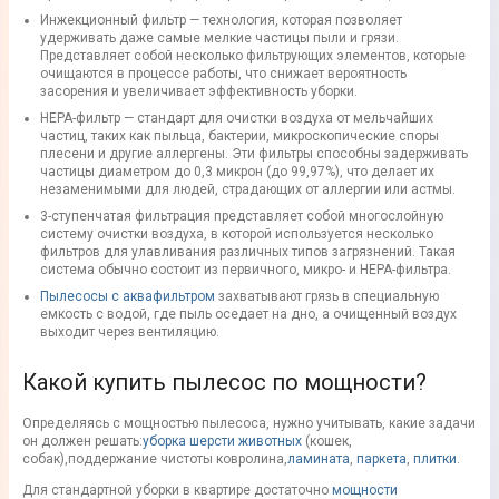
Инжекционный фильтр
— технология, которая позволяет
удерживать даже самые мелкие частицы пыли и грязи.
Представляет собой несколько фильтрующих элементов, которые
очищаются в процессе работы, что снижает вероятность
засорения и увеличивает эффективность уборки.
HEPA-фильтр
— стандарт для очистки воздуха от мельчайших
частиц, таких как пыльца, бактерии, микроскопические споры
плесени и другие аллергены. Эти фильтры способны задерживать
частицы диаметром до 0,3 микрон (до 99,97%), что делает их
незаменимыми для людей, страдающих от аллергии или астмы.
3-ступенчатая фильтрация
представляет собой многослойную
систему очистки воздуха, в которой используется несколько
фильтров для улавливания различных типов загрязнений. Такая
система обычно состоит из первичного, микро- и НЕРА-фильтра.
Пылесосы
с аквафильтром
захватывают грязь в специальную
емкость с водой, где пыль оседает на дно, а очищенный воздух
выходит через вентиляцию.
Какой
купить пылесос
по мощности?
Определяясь с мощностью
пылесоса
, нужно учитывать, какие задачи
он должен решать:
уборка
шерсти животных
(
кошек
,
собак
),
поддержание чистоты
ковролина
,
ламината
,
паркета
,
плитки
.
Для стандартной уборки в
квартире
достаточно
мощности