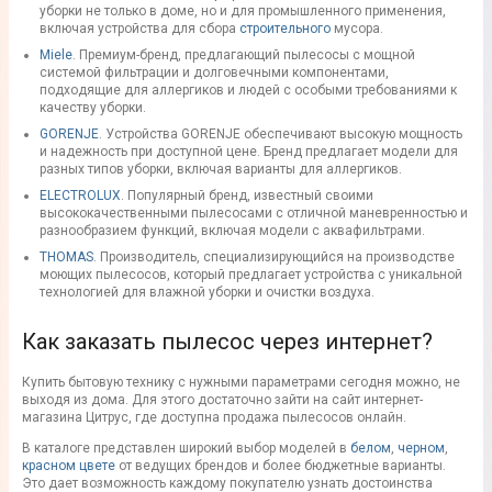
уборки не только в доме, но и для промышленного применения,
включая устройства для сбора
строительного
мусора.
Miele
. Премиум-бренд, предлагающий пылесосы с мощной
системой фильтрации и долговечными компонентами,
подходящие
для аллергиков
и людей с особыми требованиями к
качеству
уборки.
GORENJE
. Устройства GORENJE обеспечивают высокую мощность
и надежность при доступной цене. Бренд предлагает модели для
разных типов уборки, включая варианты для аллергиков.
ELECTROLUX
. Популярный бренд, известный своими
высококачественными
пылесосами
с отличной маневренностью и
разнообразием функций, включая модели с аквафильтрами.
THOMAS
. Производитель, специализирующийся на производстве
моющих пылесосов, который предлагает устройства с уникальной
технологией для влажной уборки и очистки воздуха.
Как
заказать пылесос
через интернет?
Купить бытовую технику с нужными
параметрами
сегодня можно, не
выходя из дома. Для этого достаточно зайти на сайт
интернет-
магазина
Цитрус, где доступна
продажа пылесосов
онлайн.
В
каталоге
представлен широкий выбор
моделей
в
белом
,
черном
,
красном
цвете
от ведущих брендов и более
бюджетные
варианты.
Это дает возможность каждому
покупателю
узнать
достоинства