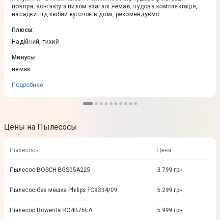
повітря, контакту з пилом взагалі немає, чудова комплектація,
насадки під любий куточок в домі, рекомендуємо
Плюсы
:
Надійний, тихий
Минусы
:
немає
Подробнее
Цены на Пылесосы
Пылесосы
Цена
Пылесос BOSCH BGS05A225
3 799
грн
Пылесос без мешка Philips FC9334/09
6 299
грн
Пылесос Rowenta RO4B75EA
5 999
грн