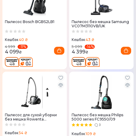
Пылесос Bosch BGBS2LB1
Пылесос без мешка Samsung
VC07M3110VB/UK
40 ₴
43 ₴
Кешбэк
Кешбэк
-
11
%
-
14
%
4 599
5 099
4 099
4 399
₴
₴
Пылесос для сухой уборки
Пылесос без мешка Philips
без мешка Rowenta
5000 series FC9550/09
RO4B25EA
3
54 ₴
Кешбэк
109 ₴
Кешбэк