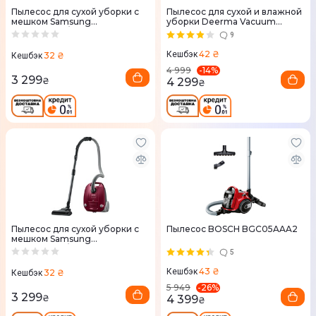
Пылесос для сухой уборки с
Пылесос для сухой и влажной
мешком Samsung
уборки Deerma Vacuum
VCC41U1V3A/UK
Cleaner (Wet and Dry) TJ200
9
42 ₴
Кешбэк
32 ₴
Кешбэк
-
14
%
4 999
3 299
₴
4 299
₴
Пылесос для сухой уборки с
Пылесос BOSCH BGC05AAA2
мешком Samsung
VCC41U1V3P/UK
5
43 ₴
Кешбэк
32 ₴
Кешбэк
-
26
%
5 949
3 299
₴
4 399
₴