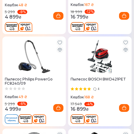
167 ₴
48 ₴
Кешбэк
Кешбэк
-
12
%
-
8
%
18 999
5 299
16 799
4 899
₴
₴
Пылесос Philips PowerGo
Пылесос BOSCH BWD421PET
FC8240/09
4
49 ₴
168 ₴
Кешбэк
Кешбэк
-
6
%
-
4
%
5 299
17 549
4 999
16 899
₴
₴