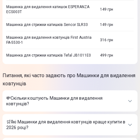
Машинка для видалення катишок ESPERANZA
149
грн
ECS003T
Машинка для стрижки катишків Sencor SLR33
149
грн
Машинка для видалення ковтунців First Austria
316
грн
FA-5530-1
Машинка для стрижки катишків Tefal JB1011E0
499
грн
Питання, які часто задають про Машинки для видалення
ковтунців
💸Скільки коштують Машинки для видалення
ковтунців?
Вартість товарів в категорії Машинки для видалення
ковтунців в інтернет-магазині Цитрус
🛒Які Машинки для видалення ковтунців краще купити в
2026 році?
Машинка для стрижки ковтунців ARDESTO LSH-ZH1
-
139
₴
Найкращі Машинки для видалення ковтунців в 2026 році на