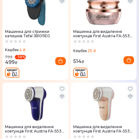
Машинка для стрижки
Машинка для видалення
катишків Tefal JB1011E0
ковтунців First Austria FA-5530-
4-CR
4 ₴
Кешбек
25 ₴
Кешбек
-
38
%
799
514
499
₴
₴
Машинка для видалення
Машинка для видалення
ковтунців First Austria FA-5530-
ковтунців First Austria FA-5530-
5-PU
5-CR