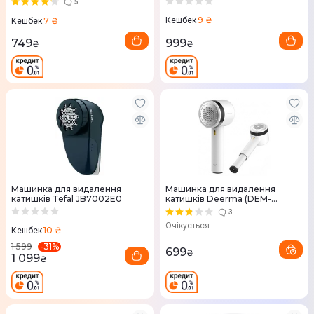
5
9 ₴
7 ₴
Кешбек
Кешбек
999
749
₴
₴
Машинка для видалення
Машинка для видалення
катишків Tefal JB7002E0
катишків Deerma (DEM-
MQ813W)
3
Очікується
10 ₴
Кешбек
-
31
%
1 599
699
₴
1 099
₴