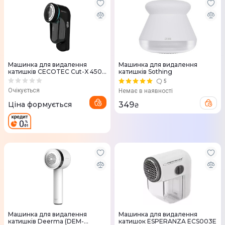
Машинка для видалення
Машинка для видалення
катишків CECOTEC Cut-X 4500
катишків Sothing
Garment (CCTC-05749)
5
Очікується
Немає в наявності
Ціна формується
349
₴
Машинка для видалення
Машинка для видалення
катишків Deerma (DEM-
катишок ESPERANZA ECS003E