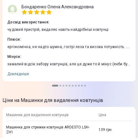
Бондаренко Олена Александровна
Досвід використання
:
чудовий пристрій, видаляє навіть найдрібніші ковтунці
Плюси
:
ергономічна, не надто шумна, гострі леза та висока потужність. в
комплекті брендовпні батарейки. гарантія.
Мінуси
:
замалий відсік забору ковтунців, але це дуже то й мінус (якби був
більший - не помістилась в руку машинка).
Докладніше
Ціни на Машинки для видалення ковтунців
Машинки для видалення ковтунців
Ціна
Машинка для стрижки ковтунців ARDESTO LSH-
139
грн
ZH1