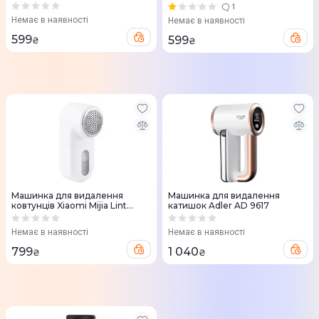
MQ813/MQ813W)
1
Немає в наявності
Немає в наявності
599
599
₴
₴
Машинка для видалення
Машинка для видалення
ковтунців Xiaomi Mijia Lint
катишок Adler AD 9617
Remover White
Немає в наявності
Немає в наявності
799
1 040
₴
₴