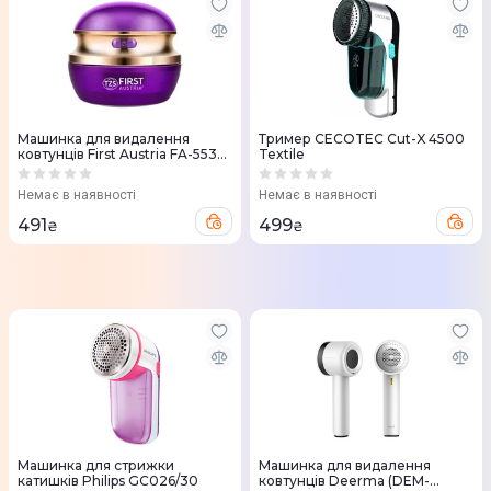
Машинка для видалення
Тример CECOTEC Cut-X 4500
ковтунців First Austria FA-5530-
Textile
4-PU
Немає в наявності
Немає в наявності
491
499
₴
₴
Машинка для стрижки
Машинка для видалення
катишків Philips GC026/30
ковтунців Deerma (DEM-