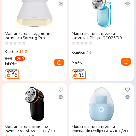
Машинка для видалення
Машинка для стрижки
катишків Sothing Pro
катишків Philips GC026/00
33 ₴
Кешбек
7 ₴
Кешбек
-
26
%
899
749
669
₴
₴
Машинка для стрижки
Машинка для стрижки
катишків Philips GC026/80
ковтунців Philips GCA2100/20