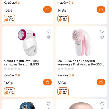
6 ₴
7 ₴
Кешбек
Кешбек
139
149
₴
₴
Машинка для стрижки
Машинка для видалення
катишків Sencor SLR33
ковтунців First Austria FA-5530-
1
7 ₴
15 ₴
Кешбек
Кешбек
149
316
₴
₴