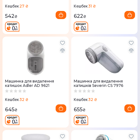
27 ₴
31 ₴
Кешбек
Кешбек
542
622
₴
₴
Машинка для видалення
Машинка для видалення
катишок Adler AD 9621
катишків Severin CS 7976
32 ₴
32 ₴
Кешбек
Кешбек
645
655
₴
₴