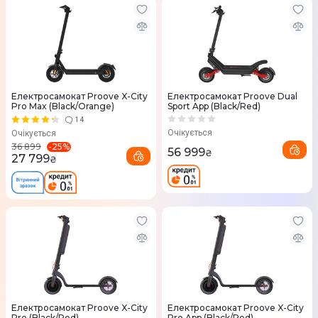
Електросамокат Proove X-City
Електросамокат Proove Dual
Pro Max (Black/Orange)
Sport App (Black/Red)
14
Очікується
Очікується
-
25
%
36 899
56 999
₴
27 799
₴
Електросамокат Proove X-City
Електросамокат Proove X-City
Pro (Black/Red)
Pro App (Black/Red)