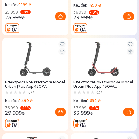
1 199 ₴
1 499 ₴
Кешбек
Кешбек
-
8
%
-
19
%
25 999
36 999
23 999
29 999
₴
₴
Електросамокат Proove Model
Електросамокат Proove Model
Urban Plus App 450W
Urban Plus App 450W
(Black/Grey)
(Black/Red)
1
1
1 499 ₴
1 699 ₴
Кешбек
Кешбек
-
19
%
-
11
%
36 999
37 999
29 999
33 999
₴
₴