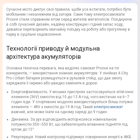
Сучасне місто диктує свої правила: щоби усе встигати, потрібно бути
мобільним і незалежним від заторів. Саме тому електросамокати
Proove стали справжнім хітом серед жителів мегаполісів. Поєднуючи
в собі сучасний дизайн, надійну конструкцію і гідний запас ходу,
девайси перетворюють звичайну поїздку на роботу або прогулянку в
парку в суцільне задоволення.
Технології приводу й модульна
архітектура акумуляторів
Основна технічна перевага, яка виділяє самокат Proove на тлі
конкурентів, — використання знімних акумуляторів. У лінійках X-City
Pro і Urban батарея розміщується в рульовій стійці, що дає змогу
заряджати її окремо або швидко замінити в дорозі.
Енергоефективність. У міських пристроях застосовуються літій-іонні
елементи (36V) ємністю від 10 до 13 А⋅год, чого вистачає на 6–7
годин їзди. У спортивних моделях використовуються більш потужні
елементи — 48V з ємністю до 19 А⋅год. Такий
електросамокат
важчий, але може їхати на одному заряді до 9 годин.
Динаміка. За рух відповідають мотор-колеса номінальною
потужністю 350–550 Вт, що забезпечують впевнене підняття під
кутом до 15°.
Рекуперація. Новий контролер підтримує повернення енергії в АКБ