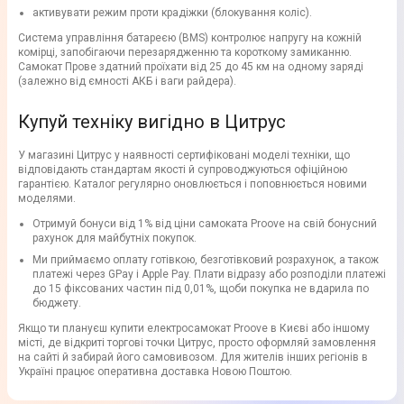
активувати режим проти крадіжки (блокування коліс).
Система управління батареєю (BMS) контролює напругу на кожній
комірці, запобігаючи перезарядженню та короткому замиканню.
Самокат Прове здатний проїхати від 25 до 45 км на одному заряді
(залежно від ємності АКБ і ваги райдера).
Купуй техніку вигідно в Цитрус
У магазині Цитрус у наявності сертифіковані моделі техніки, що
відповідають стандартам якості й супроводжуються офіційною
гарантією. Каталог регулярно оновлюється і поповнюється новими
моделями.
Отримуй бонуси від 1% від ціни самоката Proove на свій бонусний
рахунок для майбутніх покупок.
Ми приймаємо оплату готівкою, безготівковий розрахунок, а також
платежі через GPay і Apple Pay. Плати відразу або розподіли платежі
до 15 фіксованих частин під 0,01%, щоби покупка не вдарила по
бюджету.
Якщо ти плануєш купити електросамокат Proove в Києві або іншому
місті, де відкриті торгові точки Цитрус, просто оформляй замовлення
на сайті й забирай його самовивозом. Для жителів інших регіонів в
Україні працює оперативна доставка Новою Поштою.