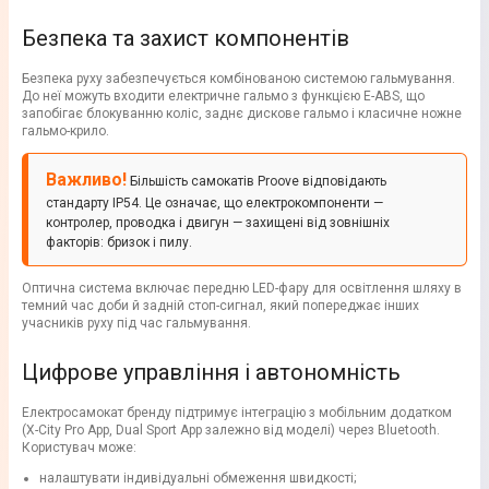
Безпека та захист компонентів
Безпека руху забезпечується комбінованою системою гальмування.
До неї можуть входити електричне гальмо з функцією E-ABS, що
запобігає блокуванню коліс, заднє дискове гальмо і класичне ножне
гальмо-крило.
Важливо!
Більшість самокатів Proove відповідають
стандарту IP54. Це означає, що електрокомпоненти —
контролер, проводка і двигун — захищені від зовнішніх
факторів: бризок і пилу.
Оптична система включає передню LED-фару для освітлення шляху в
темний час доби й задній стоп-сигнал, який попереджає інших
учасників руху під час гальмування.
Цифрове управління і автономність
Електросамокат бренду підтримує інтеграцію з мобільним додатком
(X-City Pro App, Dual Sport App залежно від моделі) через Bluetooth.
Користувач може:
налаштувати індивідуальні обмеження швидкості;