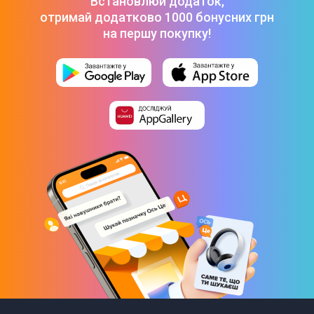
Встановлюй додаток,
Електросамокат Proove X-City Pro Max App (Black/Orange)
-
отримай додатково 1000 бонусних грн
27 799 ₴
на першу покупку!