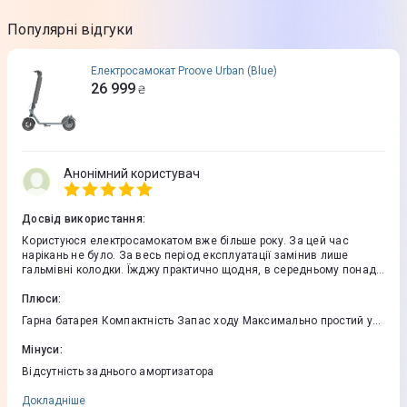
Популярні відгуки
Електросамокат Proove Urban (Blue)
26 999
₴
Анонімний користувач
Досвід використання
:
Користуюся електросамокатом вже більше року. За цей час
нарікань не було. За весь період експлуатації замінив лише
гальмівні колодки. Їжджу практично щодня, в середньому понад
20 км на день. Щодо запасу ходу: при активній їзді містом із
постійно викрученим курком газу та максимальною швидкістю
Плюси
:
близько 35 км/год батареї вистачає приблизно на 20–25 км. Вага
Гарна батарея Компактність Запас ходу Максимально простий у
райдера — 85 кг. Батарея, як тримала, так і тримає. Передній
використанні
амортизатор комфортно відпрацьовує. Заднього амортизатора
Мінуси
:
іноді трохи не вистачає, особливо на поганому покритті. У цілому
враження досить непогані
Відсутність заднього амортизатора
Докладніше