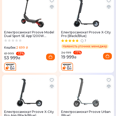
Електросамокат Proove Model
Електросамокат Proove X-City
Dual Sport SE App 1200W
Pro (Black/Blue)
(Black/Red)
7
Наявність уточнює менеджер
2 699 ₴
Кешбек
-
17
%
24 199
-
13
%
61 999
19 999
₴
53 999
₴
Електросамокат Proove X-City
Електросамокат Proove Urban
Pro App (Black/Blue)
(Blue)