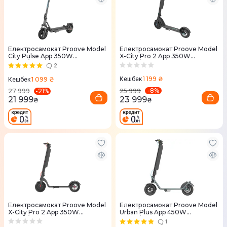
Електросамокат Proove Model
Електросамокат Proove Model
City Pulse App 350W
X-City Pro 2 App 350W
(Black/Blue)
(Black/Blue)
2
1 199 ₴
1 099 ₴
Кешбек
Кешбек
-
8
%
-
21
%
25 999
27 999
23 999
21 999
₴
₴
Електросамокат Proove Model
Електросамокат Proove Model
X-City Pro 2 App 350W
Urban Plus App 450W
(Black/Red)
(Black/Blue)
1