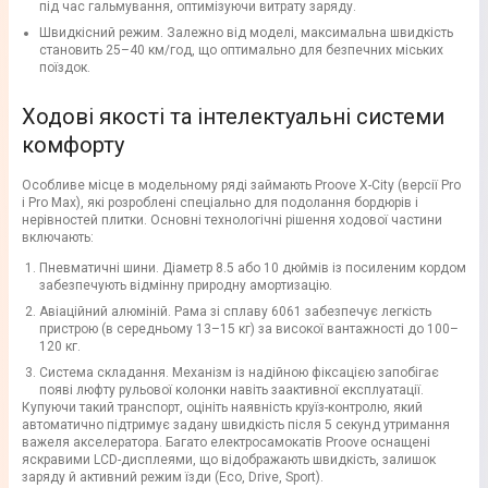
під час гальмування, оптимізуючи витрату заряду.
Швидкісний режим. Залежно від моделі, максимальна швидкість
становить 25–40 км/год, що оптимально для безпечних міських
поїздок.
Ходові якості та інтелектуальні системи
комфорту
Особливе місце в модельному ряді займають Proove X-City (версії Pro
і Pro Max), які розроблені спеціально для подолання бордюрів і
нерівностей плитки. Основні технологічні рішення ходової частини
включають:
Пневматичні шини. Діаметр 8.5 або 10 дюймів із посиленим кордом
забезпечують відмінну природну амортизацію.
Авіаційний алюміній. Рама зі сплаву 6061 забезпечує легкість
пристрою (в середньому 13–15 кг) за високої вантажності до 100–
120 кг.
Система складання. Механізм із надійною фіксацією запобігає
появі люфту рульової колонки навіть заактивної експлуатації.
Купуючи такий транспорт, оцініть наявність круїз-контролю, який
автоматично підтримує задану швидкість після 5 секунд утримання
важеля акселератора. Багато електросамокатів Proove оснащені
яскравими LCD-дисплеями, що відображають швидкість, залишок
заряду й активний режим їзди (Eco, Drive, Sport).