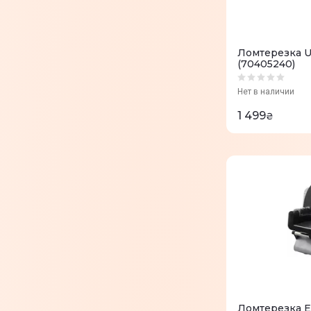
Ломтерезка U
(70405240)
Нет в наличии
1 499
₴
Ломтерезка 