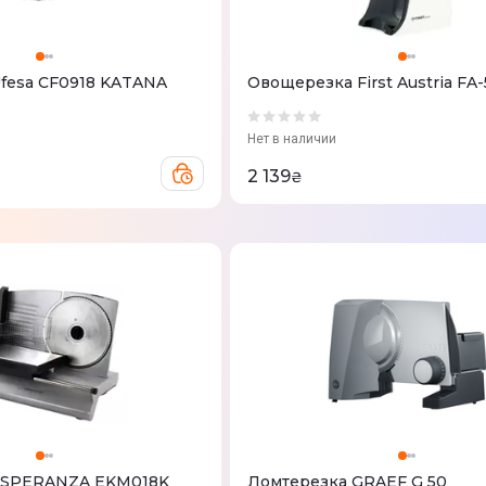
fesa CF0918 KATANA
Овощерезка First Austria FA-
Нет в наличии
2 139
₴
ESPERANZA EKM018K
Ломтерезка GRAEF G 50