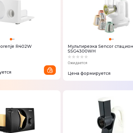
Gorenje R402W
Мультирезка Sencor стацио
SSG4300WH
Ожидается
уется
Цена формируется