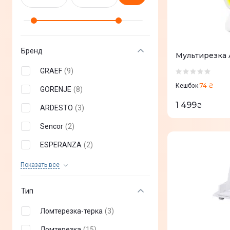
Бренд
Мультирезка
GRAEF
(
9
)
74 ₴
Кешбэк
GORENJE
(
8
)
1 499
₴
ARDESTO
(
3
)
Sencor
(
2
)
ESPERANZA
(
2
)
Sogo
(
2
)
Показать все
First Austria
(
2
)
Тип
Beurer
(
1
)
Ломтерезка-терка
(
3
)
Ufesa
(
1
)
Ломтерезка
(
15
)