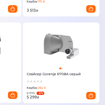
175 ₴
Кешбэк
3 513
₴
Слайсер Gorenje R708A серый
264 ₴
Кешбэк
-
8
%
5 779
5 299
₴