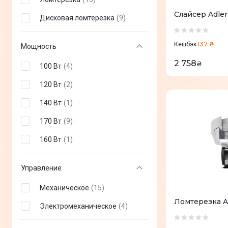
Adler
(
1
)
Слайсер Adler
Дисковая ломтерезка
(
9
)
Camry
(
1
)
137 ₴
Кешбэк
Мощность
2 758
₴
100 Вт
(
4
)
120 Вт
(
2
)
140 Вт
(
1
)
170 Вт
(
9
)
160 Вт
(
1
)
Управление
Механическое
(
15
)
Ломтерезка 
Электромеханическое
(
4
)