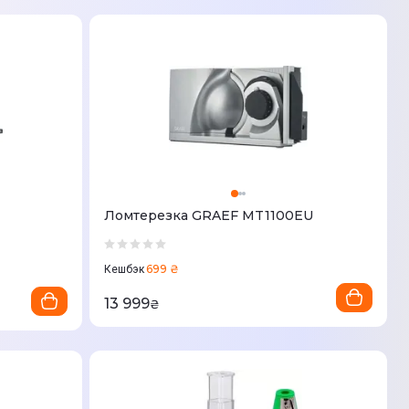
Ломтерезка GRAEF MT1100EU
699 ₴
Кешбэк
13 999
₴