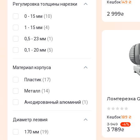
149 ₴
Кешбэк
Регулировка толщины нарезки
2 999
₴
0 - 15 мм
(
10
)
1 - 15 мм
(
4
)
0,5 - 23 мм
(
1
)
0,1 - 20 мм
(
5
)
Материал корпуса
Пластик
(
17
)
Металл
(
14
)
Ломтерезка 
Анодированный алюминий
(
1
)
189 ₴
Кешбэк
Диаметр лезвия
-
4
%
3 949
3 789
₴
170 мм
(
19
)