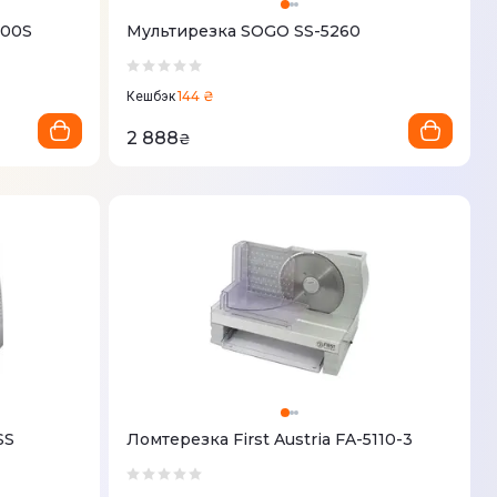
200S
Мультирезка SOGO SS-5260
144 ₴
Кешбэк
2 888
₴
SS
Ломтерезка First Austria FA-5110-3