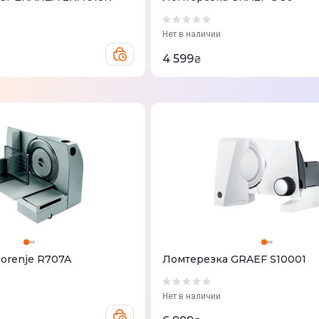
Нет в наличии
4 599
₴
orenje R707A
Ломтерезка GRAEF S10001
Нет в наличии