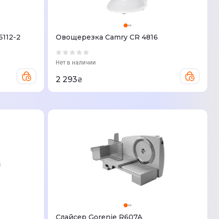
5112-2
Овощерезка Camry CR 4816
Нет в наличии
2 293
₴
Слайсер Gorenje R607A