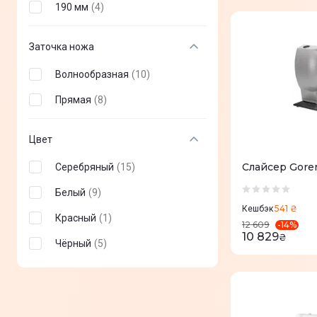
190 мм
(
4
)
Заточка ножа
Волнообразная
(
10
)
Прямая
(
8
)
Цвет
Слайсер Gore
Серебряный
(
15
)
Белый
(
9
)
541 ₴
Кешбэк
Красный
(
1
)
-
14
%
12 609
10 829
₴
Чёрный
(
5
)