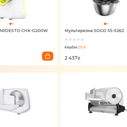
 ARDESTO CHK-G200W
Мультирезка SOGO SS-5262
121 ₴
Кешбэк
2 437
₴