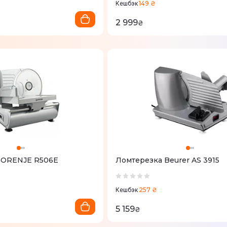
149 ₴
Кешбэк
2 999
₴
GORENJE R506E
Ломтерезка Beurer AS 3915
257 ₴
Кешбэк
5 159
₴