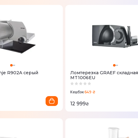
nje R902A серый
Ломтерезка GRAEF складная
MT1006EU
649 ₴
Кешбэк
12 999
₴