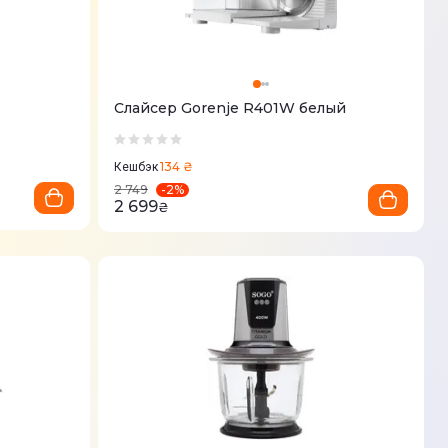
Слайсер Gorenje R401W белый
134 ₴
Кешбэк
-
2
%
2 749
2 699
₴