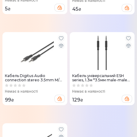
Немає в наявності
Немає в наявності
5
45
₴
₴
Кабель Digitus Audio
Кабель універсальний ESH
connection stereo 3.5mm M/M
series, 1.3м *3.5мм male-male
2.5м чорний
(ACC411) Black
Немає в наявності
Немає в наявності
99
129
₴
₴