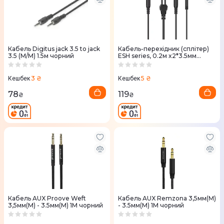
Кабель Digitus jack 3.5 to jack
Кабель-перехідник (сплітер)
3.5 (M/M) 1.5м чорний
ESH series, 0.2м x2*3.5мм
female to 3.5mm male
(ACC412) Black
3 ₴
5 ₴
Кешбек
Кешбек
78
119
₴
₴
Кабель AUX Proove Weft
Кабель AUX Remzona 3,5мм(M)
3,5мм(M) - 3.5мм(M) 1М чорний
- 3.5мм(M) 1М чорний