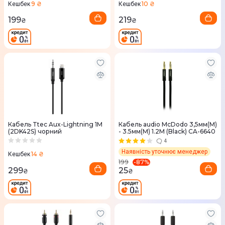
9 ₴
10 ₴
Кешбек
Кешбек
199
219
₴
₴
Кабель Ttec Aux-Lightning 1М
Кабель audio McDodo 3,5мм(M)
(2DK42S) чорний
- 3.5мм(M) 1.2M (Black) CA-6640
4
Наявність уточнює менеджер
14 ₴
Кешбек
-
87
%
199
299
25
₴
₴