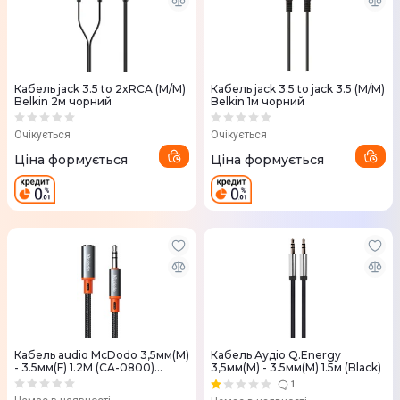
Кабель jack 3.5 to 2xRCA (M/M)
Кабель jack 3.5 to jack 3.5 (M/M)
Belkin 2м чорний
Belkin 1м чорний
Очікується
Очікується
Ціна формується
Ціна формується
Кабель audio McDodo 3,5мм(M)
Кабель Аудiо Q.Energy
- 3.5мм(F) 1.2M (CA-0800)
3,5мм(M) - 3.5мм(M) 1.5м (Black)
чорний
1