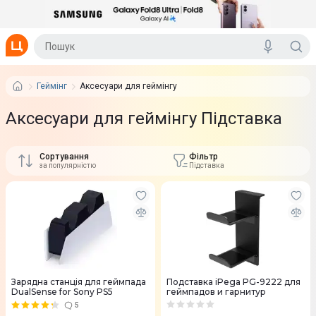
Геймінг
Аксесуари для геймінгу
Аксесуари для геймінгу Підставка
Сортування
Фільтр
за популярністю
Підставка
Зарядна станція для геймпада
Подставка iPega PG-9222 для
DualSense for Sony PS5
геймпадов и гарнитур
5