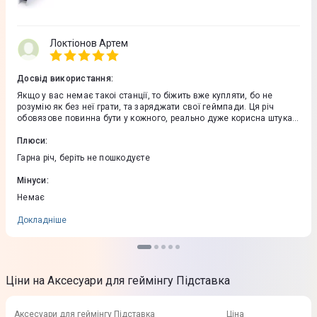
Локтіонов Артем
Досвід використання
:
Якщо у вас немає такоі станції, то біжить вже купляти, бо не
розумію як без неї грати, та заряджати свої геймпади. Ця річ
обовязове повинна бути у кожного, реально дуже корисна штука.
Та адекватна ціна, гарна підставка для геймпадів, та завжди
заряджені обидва пристрої. Автоматично виключается при повній
Плюси
:
зарядженості аккомулятора, це дуже зручно.
Гарна річ, беріть не пошкодуєте
Мінуси
:
Немає
Докладніше
Ціни на Аксесуари для геймінгу Підставка
Аксесуари для геймінгу Підставка
Ціна