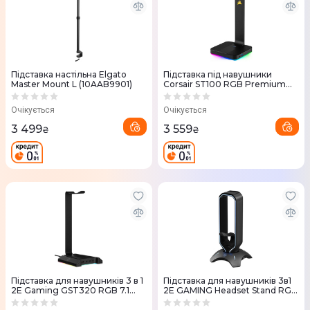
Підставка настільна Elgato
Підставка під навушники
Master Mount L (10AAB9901)
Corsair ST100 RGB Premium
(CA-9011167-EU)
Очікується
Очікується
3 499
3 559
₴
₴
Підставка для навушників 3 в 1
Підставка для навушників 3в1
2E Gaming GST320 RGB 7.1
2E GAMING Headset Stand RGB
USB (Black) 2E-GST320UB
USB (Black) 2E-GST310UB