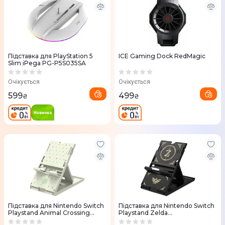
Підставка для PlayStation 5
ICE Gaming Dock RedMagic
Slim iPega PG-P5S035SA
Очікується
Очікується
599
499
₴
₴
Підставка для Nintendo Switch
Підставка для Nintendo Switch
Playstand Animal Crossing
Playstand Zelda
(810050910897)
(873124006896)