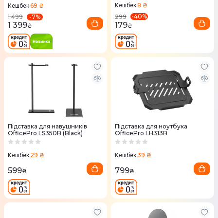
8 ₴
69 ₴
Кешбек
Кешбек
-
40
%
-
7
%
299
1 499
179
1 399
₴
₴
Підставка для навушників
Підставка для ноутбука
OfficePro LS350B (Black)
OfficePro LH313B
29 ₴
39 ₴
Кешбек
Кешбек
599
799
₴
₴