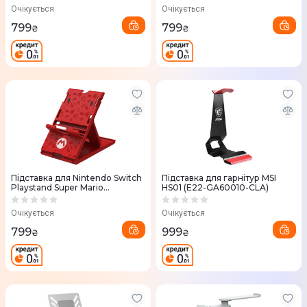
Очікується
Очікується
799
799
₴
₴
Підставка для Nintendo Switch
Підставка для гарнітур MSI
Playstand Super Mario
HS01 (E22-GA60010-CLA)
(873124006889)
Очікується
Очікується
799
999
₴
₴