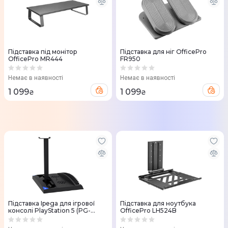
Підставка під монітор
Підставка для ніг OfficePro
OfficePro MR444
FR950
Немає в наявності
Немає в наявності
1 099
1 099
₴
₴
Підставка Ipega для ігрової
Підставка для ноутбука
консолі PlayStation 5 (PG-
OfficePro LH524B
P5013)