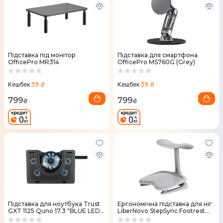
Підставка під монітор
Підставка для смартфона
OfficePro MR314
OfficePro MS760G (Grey)
39 ₴
39 ₴
Кешбек
Кешбек
799
799
₴
₴
Підставка для ноутбука Trust
Ергономічна підставка для ніг
GXT 1125 Quno 17.3 "BLUE LED
LiberNovo StepSync Footrest
(Black) 23581_TRUST
Space Gray