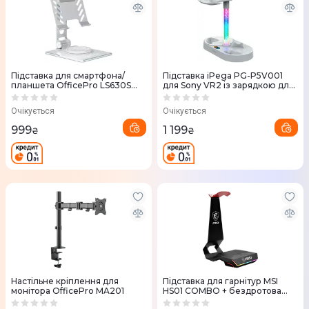
Підставка для смартфона/
Підставка iPega PG-P5V001
планшета OfficePro LS630S
для Sony VR2 із зарядкою для
(Silver)
контролерів
Очікується
Очікується
999
1 199
₴
₴
Настільне кріплення для
Підставка для гарнітур MSI
монітора OfficePro MA201
HS01 COMBO + бездротова
зарядка