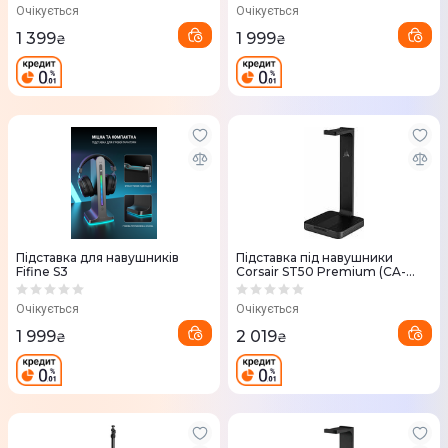
(IMMERSE_HS01_COMBO)
Очікується
Очікується
1 399
1 999
₴
₴
Підставка для навушників
Підставка під навушники
Fifine S3
Corsair ST50 Premium (CA-
9011221-EU)
Очікується
Очікується
1 999
2 019
₴
₴