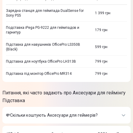
Зарядна станція для геймпада DualSense for
1 399
грн
Sony PS5
Подставка iPega PG-9222 для геймпадов и
179
грн
гарнитур
Підставка для навушників OfficePro LS350B
599
грн
(Black)
Підставка для ноутбука OfficePro LH313B
799
грн
Підставка під монітор OfficePro MR314
799
грн
Питання, які часто задають про Аксесуари для геймінгу
Підставка
💸Скільки коштують Аксесуари для геймерів?
Вартість товарів в категорії Аксесуари для геймерів в
інтернет-магазині Цитрус