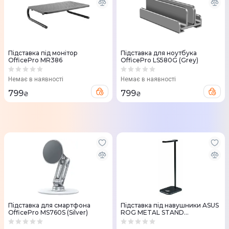
Підставка під монітор
Підставка для ноутбука
OfficePro MR386
OfficePro LS580G (Grey)
Немає в наявності
Немає в наявності
799
799
₴
₴
Підставка для смартфона
Підставка під навушники ASUS
OfficePro MS760S (Silver)
ROG METAL STAND
(90YH03C0-B2UA00)