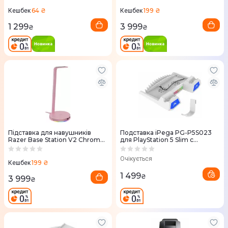
64 ₴
199 ₴
Кешбек
Кешбек
1 299
3 999
₴
₴
Підставка для навушників
Подставка iPega PG-P5S023
Razer Base Station V2 Chroma
для PlayStation 5 Slim с
(Quartz) RC21-01510200-R3M1
зарядкой для геймпадов
Очікується
199 ₴
Кешбек
1 499
₴
3 999
₴