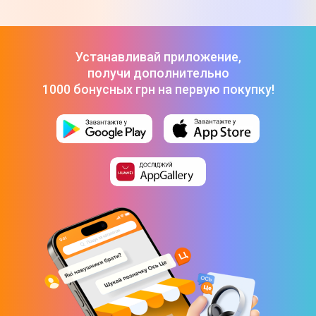
Цитрусе
Apple TV 4K Wi-Fi with 64 GB storage (MN873RU/A)
-
7 099 ₴
Медиаприставка inext TV5 + MEGOGO BOX 2
-
1 999 ₴
Приставка Smart TV Xiaomi TV Box S (3rd Gen)
-
3 699 ₴
Устанавливай приложение,
получи дополнительно
1000 бонусных грн на первую покупку!