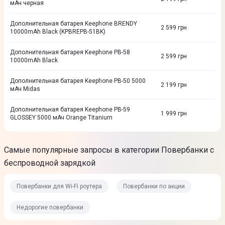
мАч черная
Дополнительная батарея Keephone BRENDY
2 599
грн
10000mAh Black (KPBREPB-51BK)
Дополнительная батарея Keephone PB-58
2 599
грн
10000mAh Black
Дополнительная батарея Keephone PB-50 5000
2 199
грн
мАч Midas
Дополнительная батарея Keephone PB-59
1 999
грн
GLOSSEY 5000 мАч Orange Titanium
Самые популярные запросы в категории Повербанки с
беспроводной зарядкой
Повербанки для Wi-Fi роутера
Повербанки по акции
Недорогие повербанки