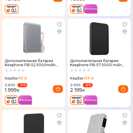
Дополнительная батарея
Дополнительная батарея
Keephone PB-52 5000mAh
Keephone PB-57 5000 mAh
Grey
Black
99 ₴
109 ₴
Кешбэк
Кешбэк
-
31
%
-
8
%
2 899
2 399
1 999
2 199
₴
₴