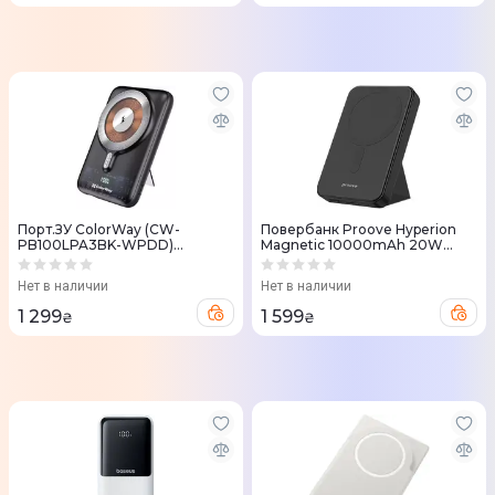
Порт.ЗУ ColorWay (CW-
Повербанк Proove Hyperion
PB100LPA3BK-WPDD)
Magnetic 10000mAh 20W
10000mAh 15W MagSafe,
черный
PD+QC3.0 22.5W чорный
Нет в наличии
Нет в наличии
1 299
1 599
₴
₴