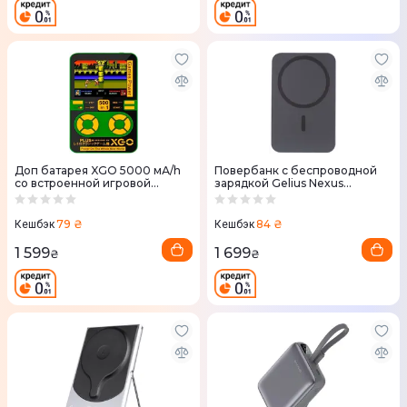
Доп батарея XGO 5000 мА/h
Повербанк с беспроводной
со встроенной игровой
зарядкой Gelius Nexus
консолью 500 в1 Черная
Magnetic Wireless Charge GP-
PBW110i 15W 10 000mAh (Dark
Blue)
79 ₴
84 ₴
Кешбэк
Кешбэк
1 599
1 699
₴
₴