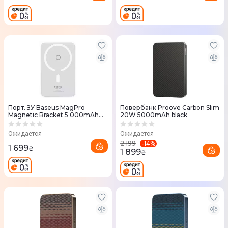
Порт. ЗУ Baseus MagPro
Повербанк Proove Carbon Slim
Magnetic Bracket 5 000mAh
20W 5000mAh black
20W (White) P10064101223-00
Ожидается
Ожидается
-
14
%
2 199
1 699
₴
1 899
₴