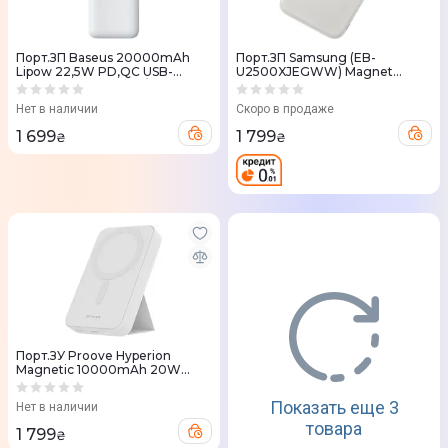
Порт.ЗП Baseus 20000mAh
Порт.ЗП Samsung (EB-
Lipow 22,5W PD,QC USB-
U2500XJEGWW) Magnet
A,MicroUSB,USB-C In/Out, Built-
Wireless Battery Pack білий
In Lightning/USB-C cable
Нет в наличии
Скоро в продаже
1 699
1 799
₴
₴
Порт.ЗУ Proove Hyperion
Magnetic 10000mAh 20W
белый
Показать еще 3
Нет в наличии
товара
1 799
₴