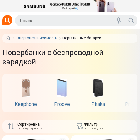
Энергонезависимость
Портативные батареи
Повербанки с беспроводной
зарядкой
Keephone
Proove
Pitaka
Proma
Сортировка
Фильтр
по популярности
Беспроводные