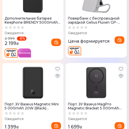
Дополнительная батарея
Повербанк с беспроводной
Keephone BRENDY 5000mAh
зарядкой Gelius Fluxen GP-
Black (KPBREPB-50BK)
PBW120 Magnetic Wireless
Charge Qi2 15W 10000mAh
Ожидается
Ожидается
(Grey)
-
8
%
2 399
Цена формируется
2 199
₴
Порт. ЗУ Baseus Magnetic Mini
Порт. ЗУ Baseus MagPro
5 000mAh 20W (Black)
Magnetic Bracket 5 000mAh
P10022107113-00
20W (Black) P10064101123-00
Ожидается
Ожидается
1 399
1 699
₴
₴