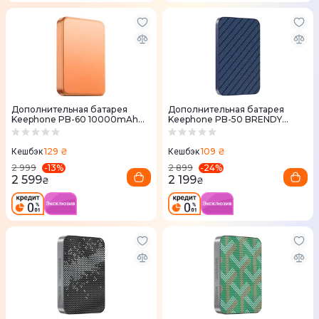
Дополнительная батарея
Дополнительная батарея
Keephone PB-60 10000mAh
Keephone PB-50 BRENDY
Orange Titanium
5000mAh Starry Blue
129 ₴
109 ₴
Кешбэк
Кешбэк
-
13
%
-
24
%
2 999
2 899
2 599
2 199
₴
₴