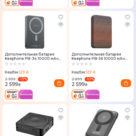
Дополнительная батарея
Дополнительная батарея
Keephone PB-34 10000 мАч
Keephone PB-56 10000 мАч
Черная
Sunset
129 ₴
129 ₴
Кешбэк
Кешбэк
-
13
%
-
10
%
2 999
2 899
2 599
2 599
₴
₴