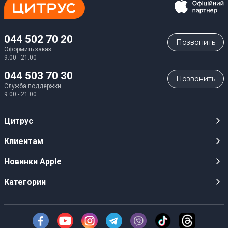
044 502 70 20
Позвонить
Оформить заказ
9:00 - 21:00
044 503 70 30
Позвонить
Служба поддержки
9:00 - 21:00
Цитрус
Карьера
Клиентам
Магазины
Публичные оферты
Новинки Apple
Для СМИ
Видеообзоры
iPhone 17
Категории
Оптовым клиентам
Акции, розыгрыши, призы
iPhone 17 Pro
Аудио
Служба поддержки клиентов
Инструкции и прошивки
iPhone 17 Pro Max
Техника Apple
О Компании
Доставка
iPhone Air