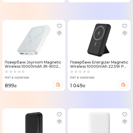
Повербанк Joyroom Magnetic
Повербанк Energizer Magnetic
Wireless 10000mAh JR-W020
Wireless 10000mAh 22.5W PD
20W QC USB-C In/Out белый
USB-A, USB-C In/Out, черный
Нет в наличии
Нет в наличии
899
1 049
₴
₴