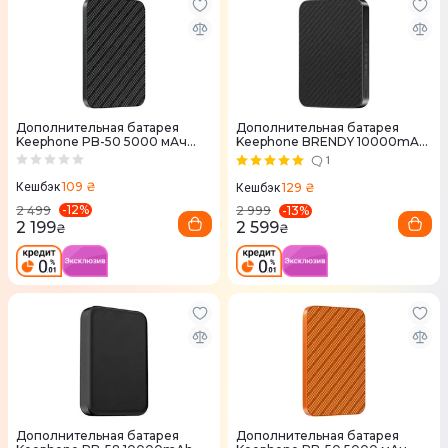
Дополнительная батарея
Дополнительная батарея
Keephone PB-50 5000 мАч
Keephone BRENDY 10000mAh
черная
Black (KPBREPB-51BK)
1
109 ₴
129 ₴
Кешбэк
Кешбэк
-
12
%
-
13
%
2 499
2 999
2 199
2 599
₴
₴
Дополнительная батарея
Дополнительная батарея