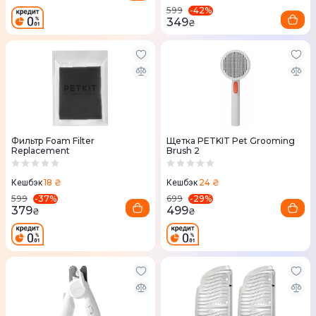
-
42
%
599
349
₴
Фильтр Foam Filter
Щетка PETKIT Pet Grooming
Replacement
Brush 2
18 ₴
24 ₴
Кешбэк
Кешбэк
-
37
%
-
29
%
599
699
379
499
₴
₴