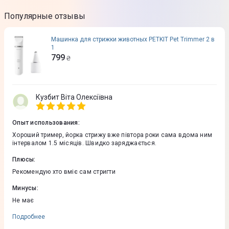
Популярные отзывы
Машинка для стрижки животных PETKIT Pet Trimmer 2 в
1
799
₴
Кузбит Віта Олексіївна
Опыт использования
:
Хороший тример, йорка стрижу вже півтора роки сама вдома ним
інтервалом 1.5 місяців. Швидко заряджається.
Плюсы
:
Рекомендую хто вміє сам стригти
Минусы
:
Не має
Подробнее