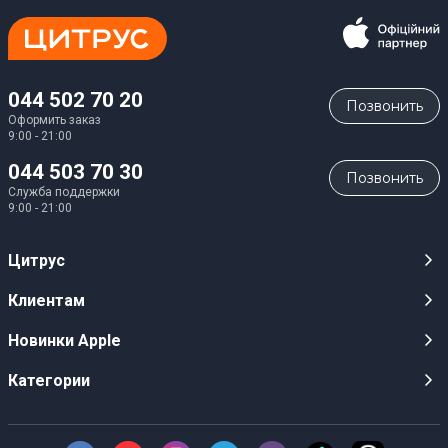
044 502 70 20
Позвонить
Оформить заказ
9:00 - 21:00
044 503 70 30
Позвонить
Служба поддержки
9:00 - 21:00
Цитрус
Карьера
Клиентам
Магазины
Публичные оферты
Новинки Apple
Для СМИ
Видеообзоры
iPhone 17
Категории
Оптовым клиентам
Акции, розыгрыши, призы
iPhone 17 Pro
Аудио
Служба поддержки клиентов
Инструкции и прошивки
iPhone 17 Pro Max
Техника Apple