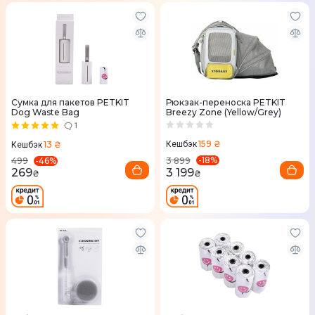
Сумка для пакетов PETKIT
Рюкзак-переноска PETKIT
Dog Waste Bag
Breezy Zone (Yellow/Grey)
1
159 ₴
13 ₴
Кешбэк
Кешбэк
-
18
%
-
46
%
3 899
499
3 199
269
₴
₴