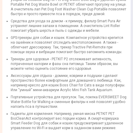
Portable Pet Dog Waste Bowl от PETKIT облегчают прогулку на улице.
А очиститель лап Pet Dog Foot Washer Clean Cup Portable позволяет
быстро и просто привести пса в порядок, придя домой.
Средства для ухода за домом - к примеру, фильтр Smart Pura Air
устраняет лишние запахи в помещении. А очиститель Lint Roller
помогает убрать шерсть и пыль с одежды и мебели.
GPS-трекеры для собак и кошек. Компактное устройство крепится
на ошейник и позволяет отследить местоположение. А также -
облегчает дрессировку. Так, трекер Tractive Pet-Remote при
помощи звука и вибрации помогают быстро запомнить команды.
Трекеры для здоровья - PETKIT P2 отслеживает активность,
потраченные калории и фазы сна питомца. Таким образом, вы
можете четко оценить состояние его здоровья.
Аксессуары для отдыха - домики, коврики и подушки сделают
пространство более комфортным для домашнего любимца. Как,
например кресло для кошек Boss Chair for Cats в виде полусферы.
Или “умный” мини-аквариум Acrylic Mini Fish Tank Aquarium.
Портативные устройства для прогулок. Так, поилка EVERSWEET Dog
Water Bottle for Walking и сменные фильтры к ней позволят удобно
напоить пса в путешествии.
Гаджеты для кормления. Например, умная миска PETKIT PET
BioCleanAct контролирует вес порции корма. А смарт-кормушка
Smart Feeder Dog для собак и кошек предусматривает удаленное
управление по Wi-Fi и выдает корм в заданном вами режиме.