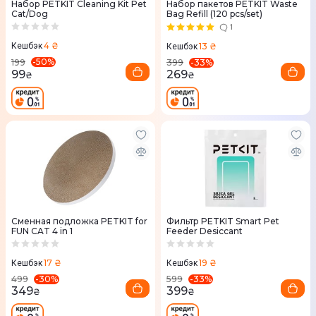
Набор PETKIT Cleaning Kit Pet
Набор пакетов PETKIT Waste
Cat/Dog
Bag Refill (120 pcs/set)
1
4 ₴
13 ₴
Кешбэк
Кешбэк
-
50
%
-
33
%
199
399
99
269
₴
₴
Сменная подложка PETKIT for
Фильтр PETKIT Smart Pet
FUN CAT 4 in 1
Feeder Desiccant
17 ₴
19 ₴
Кешбэк
Кешбэк
-
30
%
-
33
%
499
599
349
399
₴
₴