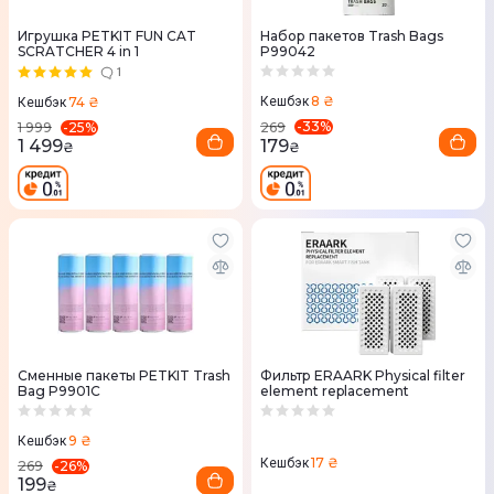
Игрушка PETKIT FUN CAT
Набор пакетов Trash Bags
SCRATCHER 4 in 1
P99042
1
8 ₴
74 ₴
Кешбэк
Кешбэк
-
33
%
-
25
%
269
1 999
179
1 499
₴
₴
Сменные пакеты PETKIT Trash
Фильтр ERAARK Physical filter
Bag P9901C
element replacement
9 ₴
Кешбэк
17 ₴
Кешбэк
-
26
%
269
199
₴