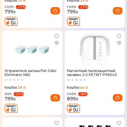
39 ₴
39 ₴
Кешбэк
Кешбэк
-
27
%
-
27
%
1 099
1 099
799
799
₴
₴
Устранитель запаха Pet Odor
Магнитный пылезащитный
Eliminator N60
занавес 2.0 PETKIT P99043
39 ₴
44 ₴
Кешбэк
Кешбэк
-
20
%
-
18
%
999
1 099
799
899
₴
₴