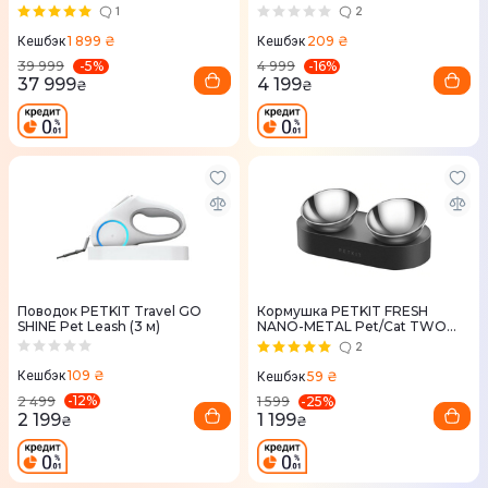
Cleaning Cat Litter Box
1
2
1 899 ₴
209 ₴
Кешбэк
Кешбэк
-
5
%
-
16
%
39 999
4 999
37 999
4 199
₴
₴
Поводок PETKIT Travel GO
Кормушка PETKIT FRESH
SHINE Pet Leash (3 м)
NANO-METAL Pet/Cat TWO
Bowl Stand
2
109 ₴
59 ₴
Кешбэк
Кешбэк
-
12
%
-
25
%
2 499
1 599
2 199
1 199
₴
₴