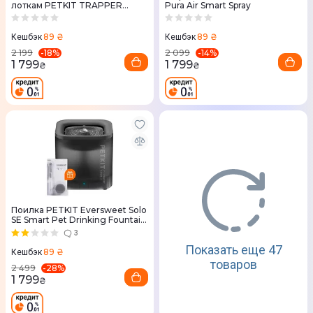
лоткам PETKIT TRAPPER
Pura Air Smart Spray
P9219
89 ₴
89 ₴
Кешбэк
Кешбэк
-
18
%
-
14
%
2 199
2 099
1 799
1 799
₴
₴
Поилка PETKIT Eversweet Solo
SE Smart Pet Drinking Fountain
(Grey)
3
Показать еще 47
89 ₴
Кешбэк
товаров
-
28
%
2 499
1 799
₴