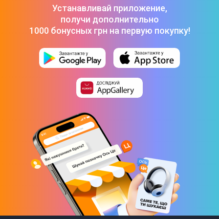
Магнитный пылезащитный занавес 2.0 PETKIT P99043
-
Устанавливай приложение,
899 ₴
получи дополнительно
Набор (2 шт) магнитных решеток для лотков PETKIT
P99022
-
549 ₴
1000 бонусных грн на первую покупку!