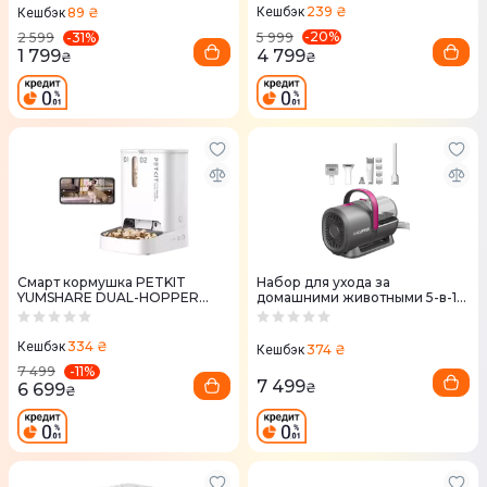
239 ₴
89 ₴
Кешбэк
Кешбэк
-
20
%
-
31
%
5 999
2 599
4 799
1 799
₴
₴
Смарт кормушка PETKIT
Набор для ухода за
YUMSHARE DUAL-HOPPER
домашними животными 5-в-1
with Camera
PETKIT Grooming Vacuum Kit
334 ₴
Кешбэк
374 ₴
Кешбэк
-
11
%
7 499
7 499
6 699
₴
₴