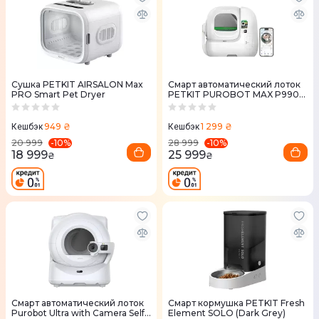
Сушка PETKIT AIRSALON Max
Смарт автоматический лоток
PRO Smart Pet Dryer
PETKIT PUROBOT MAX P9904
PRO 2
949 ₴
1 299 ₴
Кешбэк
Кешбэк
-
10
%
-
10
%
20 999
28 999
18 999
25 999
₴
₴
Смарт автоматический лоток
Смарт кормушка PETKIT Fresh
Purobot Ultra with Camera Self-
Element SOLO (Dark Grey)