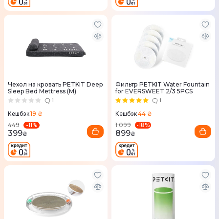
Чехол на кровать PETKIT Deep
Фильтр PETKIT Water Fountain
Sleep Bed Mettress (M)
for EVERSWEET 2/3 5PCS
1
1
19 ₴
44 ₴
Кешбэк
Кешбэк
-
11
%
-
18
%
449
1 099
399
899
₴
₴