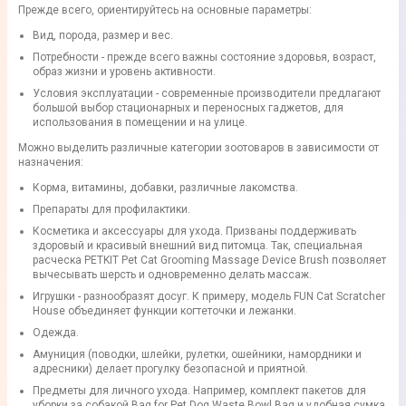
Прежде всего, ориентируйтесь на основные параметры:
Вид, порода, размер и вес.
Потребности - прежде всего важны состояние здоровья, возраст,
образ жизни и уровень активности.
Условия эксплуатации - современные производители предлагают
большой выбор стационарных и переносных гаджетов, для
использования в помещении и на улице.
Можно выделить различные категории зоотоваров в зависимости от
назначения:
Корма, витамины, добавки, различные лакомства.
Препараты для профилактики.
Косметика и аксессуары для ухода. Призваны поддерживать
здоровый и красивый внешний вид питомца. Так, специальная
расческа PETKIT Pet Cat Grooming Massage Device Brush позволяет
вычесывать шерсть и одновременно делать массаж.
Игрушки - разнообразят досуг. К примеру, модель FUN Cat Scratcher
House объединяет функции когтеточки и лежанки.
Одежда.
Амуниция (поводки, шлейки, рулетки, ошейники, намордники и
адресники) делает прогулку безопасной и приятной.
Предметы для личного ухода. Например, комплект пакетов для
уборки за собакой Bag for Pet Dog Waste Bowl Bag и удобная сумка