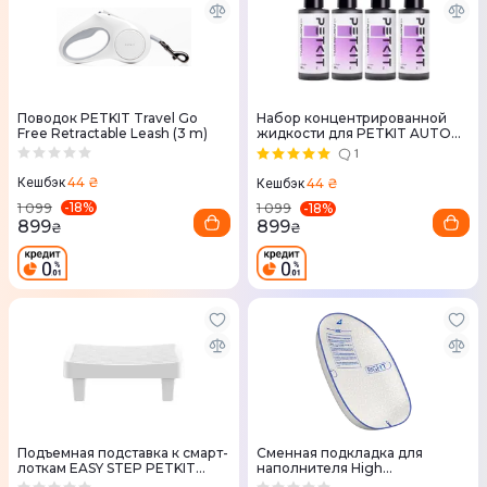
Поводок PETKIT Travel Go
Набор концентрированной
Free Retractable Leash (3 m)
жидкости для PETKIT AUTO
Cat Litter Box
1
44 ₴
44 ₴
Кешбэк
Кешбэк
-
18
%
-
18
%
1 099
1 099
899
899
₴
₴
Подъемная подставка к смарт-
Сменная подкладка для
лоткам EASY STEP PETKIT
наполнителя High
P9225
Performance Cat Litter Pad