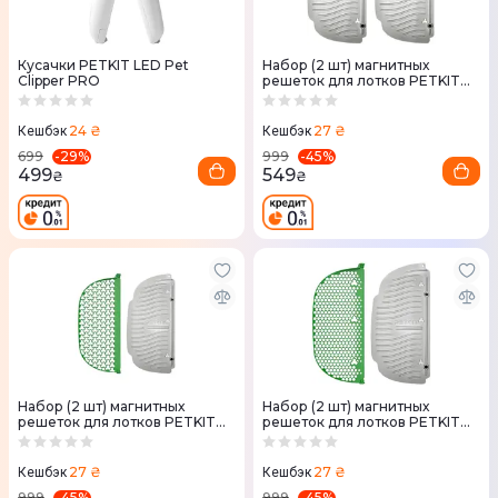
Кусачки PETKIT LED Pet
Набор (2 шт) магнитных
Clipper PRO
решеток для лотков PETKIT
P99021
24 ₴
27 ₴
Кешбэк
Кешбэк
-
29
%
-
45
%
699
999
499
549
₴
₴
Набор (2 шт) магнитных
Набор (2 шт) магнитных
решеток для лотков PETKIT
решеток для лотков PETKIT
P99022
P99023
27 ₴
27 ₴
Кешбэк
Кешбэк
-
45
%
-
45
%
999
999