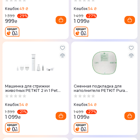
Ultra P99035
49 ₴
54 ₴
Кешбэк
Кешбэк
-
29
%
-
27
%
1 399
1 499
999
1 099
₴
₴
Машинка для стрижки
Сменная подкладка для
животных PETKIT 2 in 1 Pet
наполнителя PETKIT Pura
Trimmer Pro
Max2 High Performance Cat
Litter Pad MAX
54 ₴
54 ₴
Кешбэк
Кешбэк
-
21
%
-
27
%
1 399
1 499
1 099
1 099
₴
₴