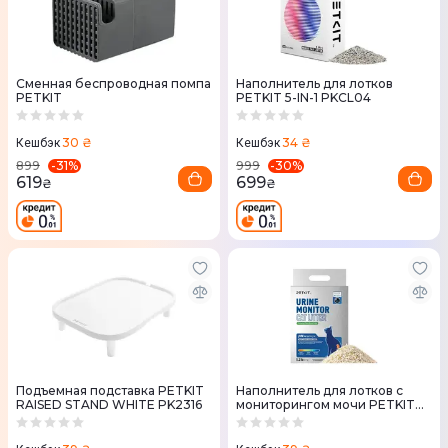
Сменная беспроводная помпа
Наполнитель для лотков
PETKIT
PETKIT 5-IN-1 PKCL04
30 ₴
34 ₴
Кешбэк
Кешбэк
-
31
%
-
30
%
899
999
619
699
₴
₴
Подъемная подставка PETKIT
Наполнитель для лотков с
RAISED STAND WHITE PK2316
мониторингом мочи PETKIT
PKCL10