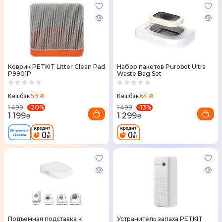
Коврик PETKIT Litter Clean Pad
Набор пакетов Purobot Ultra
P9901P
Waste Bag Set
59 ₴
64 ₴
Кешбэк
Кешбэк
-
20
%
-
13
%
1 499
1 499
1 199
1 299
₴
₴
Подъемная подставка к
Устранитель запаха PETKIT