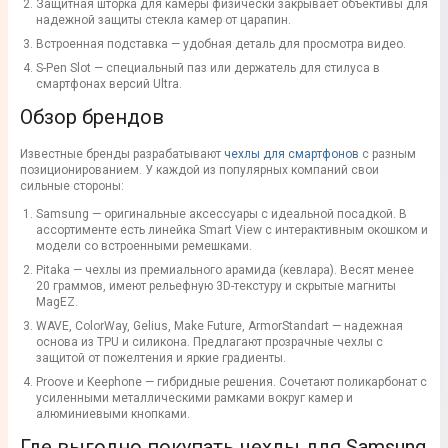
Защитная шторка для камеры физически закрывает объективы для
надежной защиты стекла камер от царапин.
Встроенная подставка — удобная деталь для просмотра видео.
S-Pen Slot — специальный паз или держатель для стилуса в
смартфонах версий Ultra.
Обзор брендов
Известные бренды разрабатывают
чехлы для смартфонов
с разным
позиционированием. У каждой из популярных компаний свои
сильные стороны:
Samsung — оригинальные аксессуары с идеальной посадкой. В
ассортименте есть линейка Smart View с интерактивным окошком и
модели со встроенными ремешками.
Pitaka — чехлы из премиального арамида (кевлара). Весят менее
20 граммов, имеют рельефную 3D-текстуру и скрытые магниты
MagEZ.
WAVE, ColorWay, Gelius, Make Future, ArmorStandart — надежная
основа из TPU и силикона. Предлагают прозрачные чехлы с
защитой от пожелтения и яркие градиенты.
Proove и Keephone — гибридные решения. Сочетают поликарбонат с
усиленными металлическими рамками вокруг камер и
алюминиевыми кнопками.
Где выгодно покупать чехлы для Samsung