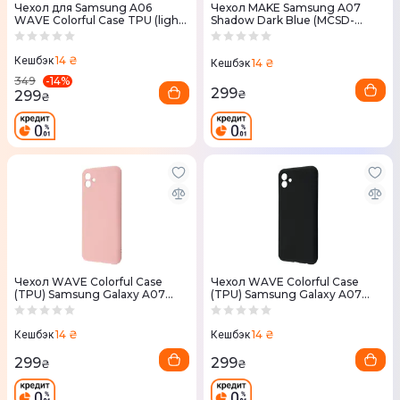
Чехол для Samsung A06
Чехол MAKE Samsung A07
WAVE Colorful Case TPU (light
Shadow Dark Blue (MCSD-
purple)
SA07BL)
14 ₴
Кешбэк
14 ₴
Кешбэк
-
14
%
349
299
299
₴
₴
Чехол WAVE Colorful Case
Чехол WAVE Colorful Case
(TPU) Samsung Galaxy A07
(TPU) Samsung Galaxy A07
(pink sand)
(black)
14 ₴
14 ₴
Кешбэк
Кешбэк
299
299
₴
₴