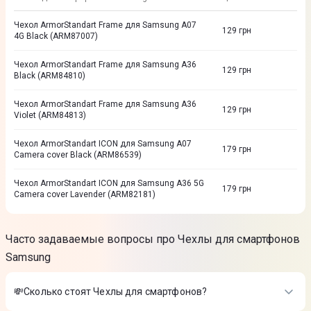
Чехол ArmorStandart Frame для Samsung A07
129
грн
4G Black (ARM87007)
Чехол ArmorStandart Frame для Samsung A36
129
грн
Black (ARM84810)
Чехол ArmorStandart Frame для Samsung A36
129
грн
Violet (ARM84813)
Чехол ArmorStandart ICON для Samsung A07
179
грн
Camera cover Black (ARM86539)
Чехол ArmorStandart ICON для Samsung A36 5G
179
грн
Camera cover Lavender (ARM82181)
Часто задаваемые вопросы про Чехлы для смартфонов
Samsung
💸Сколько стоят Чехлы для смартфонов?