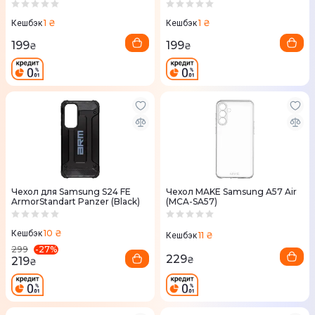
PS937CLEGWW)
QS937CTEGWW)
1 ₴
1 ₴
Кешбэк
Кешбэк
199
199
₴
₴
Чехол для Samsung S24 FE
Чехол MAKE Samsung A57 Air
ArmorStandart Panzer (Black)
(MCA-SA57)
10 ₴
Кешбэк
11 ₴
Кешбэк
-
27
%
299
229
219
₴
₴