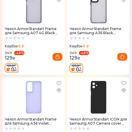
Чехол ArmorStandart Frame
Чехол ArmorStandart Frame
для Samsung A07 4G Black
для Samsung A36 Black
(ARM87007)
(ARM84810)
6 ₴
6 ₴
Кешбэк
Кешбэк
-
48
%
-
48
%
249
249
129
129
₴
₴
Чехол ArmorStandart Frame
Чехол ArmorStandart ICON для
для Samsung A36 Violet
Samsung A07 Camera cover
(ARM84813)
Black (ARM86539)