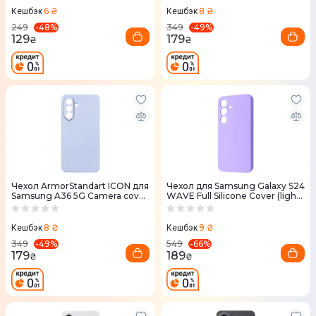
6 ₴
8 ₴
Кешбэк
Кешбэк
-
48
%
-
49
%
249
349
129
179
₴
₴
Чехол ArmorStandart ICON для
Чехол для Samsung Galaxy S24
Samsung A36 5G Camera cover
WAVE Full Silicone Cover (light
Lavender (ARM82181)
purple)
8 ₴
9 ₴
Кешбэк
Кешбэк
-
49
%
-
66
%
349
549
179
189
₴
₴