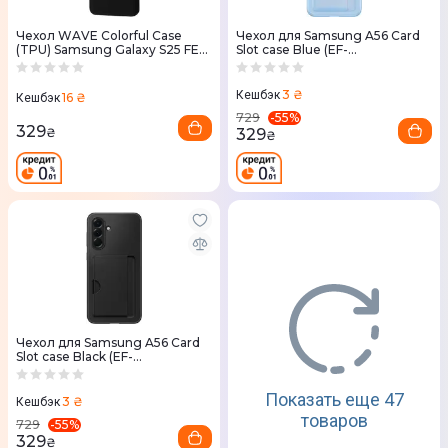
Чехол WAVE Colorful Case
Чехол для Samsung A56 Card
(TPU) Samsung Galaxy S25 FE
Slot case Blue (EF-
(Black)
OA566TLEGWW)
3 ₴
Кешбэк
16 ₴
Кешбэк
-
55
%
729
329
329
₴
₴
Чехол для Samsung A56 Card
Slot case Black (EF-
OA566TBEGWW)
Показать еще 47
3 ₴
Кешбэк
товаров
-
55
%
729
329
₴