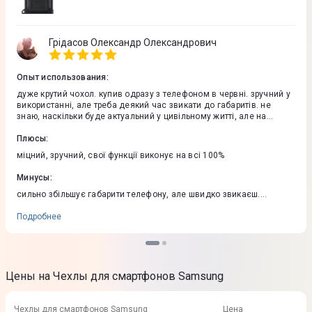
Грідасов Олександр Олександрович
Опыт использования
:
дуже крутий чохол. купив одразу з телефоном в червні. зручний у
використанні, але треба деякий час звикати до габаритів. не
знаю, наскільки буде актуальний у цивільному житті, але на
фронті з ним дуже зручно
Плюсы
:
міцний, зручний, свої функції виконує на всі 100%
Минусы
:
сильно збільшує габарити телефону, але швидко звикаєш.
бездротова зарядка через нього не пробиває
Подробнее
Цены на Чехлы для смартфонов Samsung
Чехлы для смартфонов Samsung
Цена