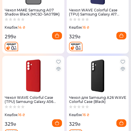
Чехол MAKE Samsung A07
Чехол WAVE Colorful Case
Shadow Black (MCSD-SA07BK)
(TPU) Samsung Galaxy A17
(Blue)
14 ₴
16 ₴
Кешбэк
Кешбэк
299
329
₴
₴
Чехол WAVE Colorful Case
Чехол для Samsung A26 WAVE
(TPU) Samsung Galaxy A56
Colorful Case (Black)
(Red)
16 ₴
16 ₴
Кешбэк
Кешбэк
329
329
₴
₴