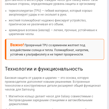
долговечность аксессуара. Каждый чехол для Galaxy имеет свои
сильные стороны, определяющие уровень защиты и эргономику:
термополиуретан (TPU) — гибкий материал, который хорошо
амортизирует удары и не скользит в руке;
жесткий поликарбонат надежно фиксирует устройство,
практически не увеличивая его объем;
арамидные волокна (кевлар) — легкие, прочные, устойчивые к
царапинам чехлы.
Важно!
Прозрачный TPU со временем желтеет под
воздействием солнца и тепла. Поликарбонат, напротив,
устойчив к ультрафиолету и не теряет прозрачности.
Технологии и функциональность
Базовая защита от ударов и царапин — это основа, которую
производители дополняют новыми решениями. Встроенные
технологии и конструктивные детали расширяют общий функционал
чехлов для Samsung.
Магнитное кольцо делает чехол для Galaxy совместимым с
беспроводными зарядными станциями и автомобильными
держателями.