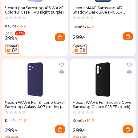
Чехол для Samsung A16 WAVE
Чехол MAKE Samsung A17
Colorful Case TPU (light purple)
Shadow Dark Blue (MCSD-
SA17BL)
14 ₴
Кешбэк
14 ₴
Кешбэк
-
14
%
349
299
299
₴
₴
Чехол WAVE Full Silicone Cover
Чехол WAVE Full Silicone Cover
Samsung Galaxy A07 (midnight
Samsung Galaxy S25 FE (black)
blue)
14 ₴
14 ₴
Кешбэк
Кешбэк
299
299
₴
₴