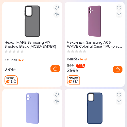
Чехол MAKE Samsung A17
Чехол для Samsung A06
Shadow Black (MCSD-SA17BK)
WAVE Colorful Case TPU (black
currant)
14 ₴
Кешбэк
14 ₴
Кешбэк
-
14
%
349
299
299
₴
₴