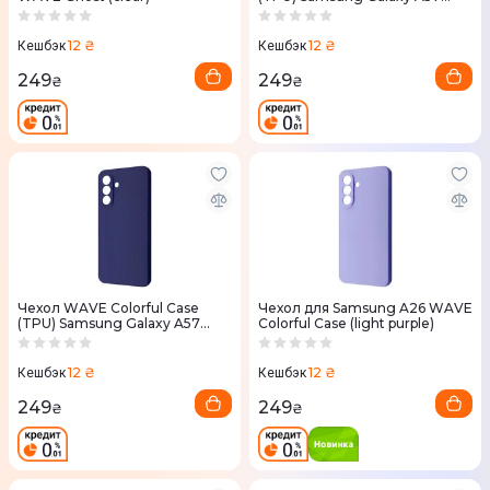
(black)
12 ₴
12 ₴
Кешбэк
Кешбэк
249
249
₴
₴
Чехол WAVE Colorful Case
Чехол для Samsung A26 WAVE
(TPU) Samsung Galaxy A57
Colorful Case (light purple)
(blue)
12 ₴
12 ₴
Кешбэк
Кешбэк
249
249
₴
₴