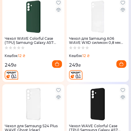
Чехол WAVE Colorful Case
Чехол для Samsung A06
(TPU) Samsung Galaxy A57
WAVE WXD силикон 0,8 мм
(forest green)
HQ (transparent)
12 ₴
12 ₴
Кешбэк
Кешбэк
249
249
₴
₴
Чехол для Samsung S24 Plus
Чехол WAVE Colorful Case
WAVE Ghost (clear)
(TPU) Samsung Galaxy A57