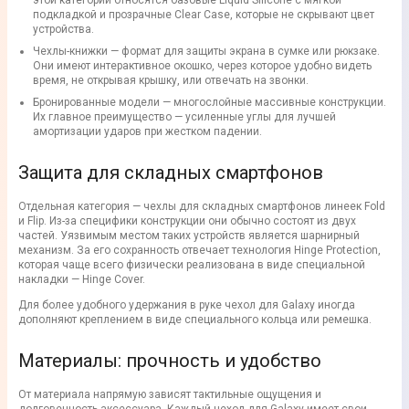
этой категории относятся базовые Liquid Silicone с мягкой
подкладкой и прозрачные Clear Case, которые не скрывают цвет
устройства.
Чехлы-книжки — формат для защиты экрана в сумке или рюкзаке.
Они имеют интерактивное окошко, через которое удобно видеть
время, не открывая крышку, или отвечать на звонки.
Бронированные модели — многослойные массивные конструкции.
Их главное преимущество — усиленные углы для лучшей
амортизации ударов при жестком падении.
Защита для складных смартфонов
Отдельная категория — чехлы для складных смартфонов линеек Fold
и Flip. Из-за специфики конструкции они обычно состоят из двух
частей. Уязвимым местом таких устройств является шарнирный
механизм. За его сохранность отвечает технология Hinge Protection,
которая чаще всего физически реализована в виде специальной
накладки — Hinge Cover.
Для более удобного удержания в руке чехол для Galaxy иногда
дополняют креплением в виде специального кольца или ремешка.
Материалы: прочность и удобство
От материала напрямую зависят тактильные ощущения и