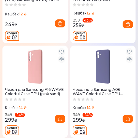
(red)
12 ₴
Кешбэк
12 ₴
Кешбэк
-
13
%
299
249
259
₴
₴
Чехол для Samsung A16 WAVE
Чехол для Samsung A06
Colorful Case TPU (pink sand)
WAVE Colorful Case TPU
(lavender gray)
14 ₴
14 ₴
Кешбэк
Кешбэк
-
14
%
-
14
%
349
349
299
299
₴
₴