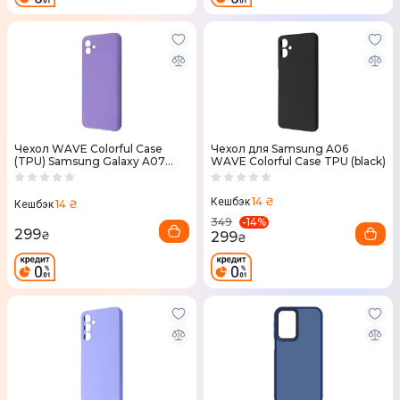
Чехол WAVE Colorful Case
Чехол для Samsung A06
(TPU) Samsung Galaxy A07
WAVE Colorful Case TPU (black)
(lavender gray)
14 ₴
Кешбэк
14 ₴
Кешбэк
-
14
%
349
299
299
₴
₴