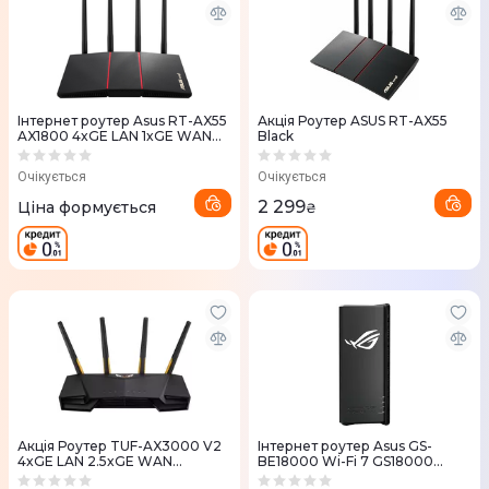
Iнтернет роутер Asus RT-AX55
Акція Роутер ASUS RT-AX55
AX1800 4xGE LAN 1xGE WAN
Black
MU-MIMO OFDMA MESH
Очікується
Очікується
2 299
Ціна формується
₴
Акцiя Роутер TUF-AX3000 V2
Iнтернет роутер Asus GS-
4xGE LAN 2.5xGE WAN
BE18000 Wi-Fi 7 GS18000
1xUSB3.2 MU-MIMO OFDMA
1x10GE LAN, 3x2.5GE LAN,