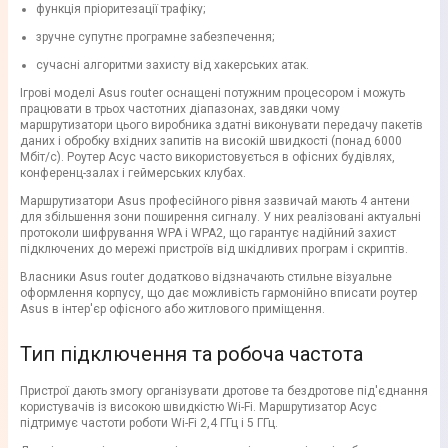
функція пріоритезації трафіку;
зручне супутнє програмне забезпечення;
сучасні алгоритми захисту від хакерських атак.
Ігрові моделі Asus router оснащені потужним процесором і можуть
працювати в трьох частотних діапазонах, завдяки чому
маршрутизатори цього виробника здатні виконувати передачу пакетів
даних і обробку вхідних запитів на високій швидкості (понад 6000
Мбіт/с). Роутер Асус часто використовується в офісних будівлях,
конференц-залах і геймерських клубах.
Маршрутизатори Asus професійного рівня зазвичай мають 4 антени
для збільшення зони поширення сигналу. У них реалізовані актуальні
протоколи шифрування WPA і WPA2, що гарантує надійний захист
підключених до мережі пристроїв від шкідливих програм і скриптів.
Власники Asus router додатково відзначають стильне візуальне
оформлення корпусу, що дає можливість гармонійно вписати роутер
Asus в інтер'єр офісного або житлового приміщення.
Тип підключення та робоча частота
Пристрої дають змогу організувати дротове та бездротове під'єднання
користувачів із високою швидкістю Wi-Fi. Маршрутизатор Асус
підтримує частоти роботи Wi-Fi 2,4 ГГц і 5 ГГц.