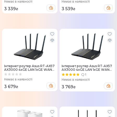
Немає в наявності
Немає в наявності
3 339
3 539
₴
₴
Iнтернет роутер Asus RT-AX57
Iнтернет роутер Asus RT-AX57
AX3000 4xGE LAN 1xGE WAN
AX3000 4xGE LAN 1xGE WAN
WPA3 MU-MIMO OFDMA MESH
WPA3 MU-MIMO OFDMA MESH
1
Немає в наявності
Немає в наявності
3 679
3 769
₴
₴