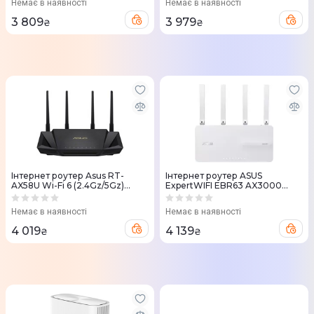
Немає в наявності
Немає в наявності
3 809
3 979
₴
₴
Інтернет роутер Asus RT-
Iнтернет роутер ASUS
AX58U Wi-Fi 6 (2.4Gz/5Gz)
ExpertWIFI EBR63 AX3000
574+2402Mbps
4xGE LAN 1xGE WAN 1xUSB3.2
1xUSB2.0 MU-MIMO OFDMA
Немає в наявності
Немає в наявності
MESH
4 019
4 139
₴
₴