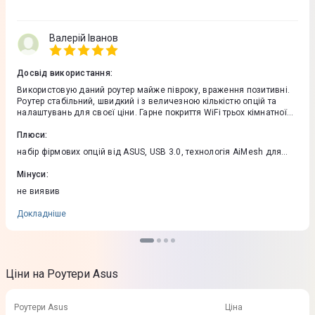
Валерій Іванов
Досвід використання
:
Використовую даний роутер майже півроку, враження позитивні.
Роутер стабільний, швидкий і з величезною кількістю опцій та
налаштувань для своєї ціни. Гарне покриття WiFi трьох кімнатної
квартири майже без втрати якості сигналу. Навіть фічі
батьківського контролю та VPN без додаткових підписок, як у
Плюси
:
іншому відомому бренді. Є додаток для смартфону для зручного
набір фірмових опцій від ASUS, USB 3.0, технологія AiMesh для
налаштування та керування. Є можливість створити декілька
розширення мережі, можливість під'єднати два провайдери до
різних WiFi мереж. USB3.0 порт, що дозволяє зробити міні медіа
2.5G та 1G, Samba-сервер, вбудований торрент-клієнт
Мінуси
:
сервер.
не виявив
Докладніше
Ціни на Роутери Asus
Роутери Asus
Ціна