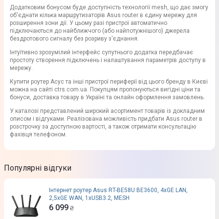
Додатковим бонусом буде доступність технології mesh, що дає змогу
об'єднати кілька маршрутизаторів Asus router в єдину мережу для
розширення зони дії. У цьому разі пристрої автоматично
підключаються до найближчого (або найпотужнішого) джерела
бездротового сигналу без розриву з'єднання.
Інтуїтивно зрозумілий інтерфейс супутнього додатка передбачає
простоту створення підключень і налаштування параметрів доступу в
мережу.
Купити роутер Асус та інші пристрої периферії від цього бренду в Києві
можна на сайті ctrs.com.ua. Покупцям пропонуються вигідні ціни та
бонуси, доставка товару в Україні та онлайн оформлення замовлень.
У каталозі представлений широкий асортимент товарів із докладним
описом і відгуками. Реалізована можливість придбати Asus router в
розстрочку за доступною вартості, а також отримати консультацію
фахівця телефоном.
Популярні відгуки
Iнтернет роутер Asus RT-BE58U BE3600, 4xGE LAN,
2,5xGE WAN, 1xUSB3.2, MESH
6 099
₴