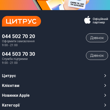
044 502 70 20
Дзвiнок
Оформити замовлення
9:00 - 21:00
044 503 70 30
Дзвiнок
Служба підтримки
9:00 - 21:00
Цитрус
Кар’єра
Клієнтам
Магазини
Публічні оферти
Новинки Apple
Для ЗМІ
Відеоогляди
iPhone 17
Категорії
Оптовим клієнтам
Акції, розіграші, призи