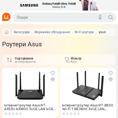
Аксесуари
Мережеве обладнання
Wi-Fi роутери
asus
Роутери Asus
Сортування
Фільтр
за популярністю
Asus
Iнтернет роутер Asus RT-
Iнтернет роутер Asus RT-BE50
AX53U AX1800 3xGE LAN 1xGE
Wi-Fi 7 BE3600 3xGE LAN,
WAN 1xUSB MU-MIMO OFDMA
2,5xGE WAN, MESH