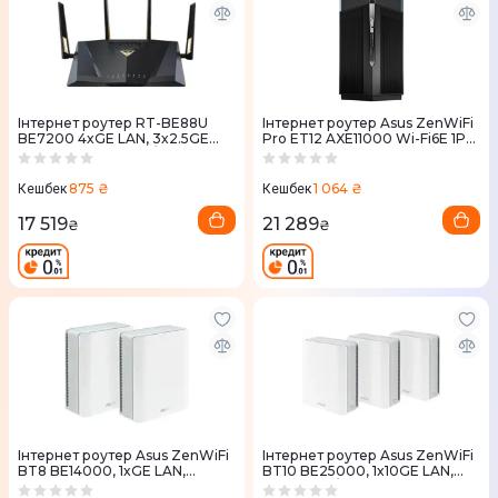
Iнтернет роутер RT-BE88U
Iнтернет роутер Asus ZenWiFi
BE7200 4xGE LAN, 3x2.5GE
Pro ET12 AXE11000 Wi-Fi6E 1PK
WAN, 1x2.5GE WAN/LAN.
2xGE LAN 1x2.5GE LAN 1x2.5GE
1x10GE WAN/LAN, 1xSFP+, 1xUS
LAN 1x2.5GE
875 ₴
1 064 ₴
Кешбек
Кешбек
17 519
21 289
₴
₴
Iнтернет роутер Asus ZenWiFi
Iнтернет роутер Asus ZenWiFi
BT8 BE14000, 1xGE LAN,
BT10 BE25000, 1x10GE LAN,
1x2.5GE LAN, 1x2.5GE LAN,
1xGE WAN/LAN, 1x10GE LAN,