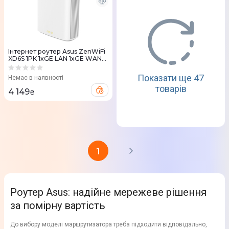
Iнтернет роутер Asus ZenWiFi
XD6S 1PK 1xGE LAN 1xGE WAN
MU-MIMO OFDMA MESH
Показати ще 47
Немає в наявності
товарів
4 149
₴
1
Роутер Asus: надійне мережеве рішення
за помірну вартість
До вибору моделі маршрутизатора треба підходити відповідально,