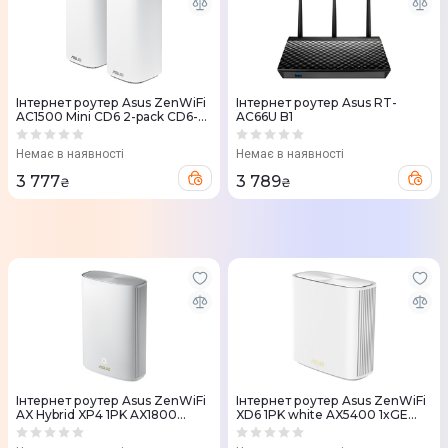
Iнтернет роутер Asus ZenWiFi
Iнтернет роутер Asus RT-
AC1500 Mini CD6 2-pack CD6-
AC66U B1
2PK
Немає в наявності
Немає в наявності
3 777
3 789
₴
₴
Iнтернет роутер Asus ZenWiFi
Iнтернет роутер Asus ZenWiFi
AX Hybrid XP4 1PK AX1800
XD6 1PK white AX5400 1xGE
AV1300 2xGE LAN 1xGE WAN
LAN 3x1GE WAN WPA3 OFDMA
1xUSB 3.2 PLC MU-MIMO
MESH