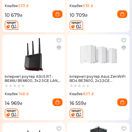
MESH
533 ₴
535 ₴
Кешбек
Кешбек
10 679
10 709
₴
₴
Iнтернет роутер ASUS RT-
Iнтернет роутер Asus ZenWiFi
BE86U BE6800, 3x2.5GE LAN,
BD4 BE3600, 2x2,5GE
1x2.5GE LAN/WAN, 1x10GE
WAN/LAN, 3мод, білий
LAN/WAN, 1xUSB3.2, 1xUSB2
748 ₴
827 ₴
Кешбек
Кешбек
14 969
16 559
₴
₴