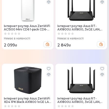
Iнтернет роутер Asus ZenWiFi
Iнтернет роутер Asus RT-
AC1500 Mini CD6 1-pack CD6-
AX1800U AX1800, 3xGE LAN,
1PK
1xGE WAN, 1xUSB 3.0, MESH
Немає в наявності
Немає в наявності
2 099
2 849
₴
₴
Iнтернет роутер Asus ZenWiFi
Iнтернет роутер Asus RT-
XD4 1PK black AX1800 1xGE LAN
AX1800U AX1800, 3xGE LAN,
1x1GE WAN WPA3 OFDMA
1xGE WAN, 1xUSB 3.0, MESH,
MESH
EU-UK