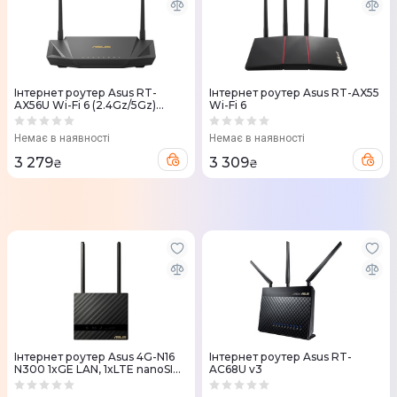
Інтернет роутер Asus RT-
Iнтернет роутер Asus RT-AX55
AX56U Wi-Fi 6 (2.4Gz/5Gz)
Wi-Fi 6
574+1201Mbps
Немає в наявності
Немає в наявності
3 279
3 309
₴
₴
Iнтернет роутер Asus 4G-N16
Iнтернет роутер Asus RT-
N300 1xGE LAN, 1xLTE nanoSIM
AC68U v3
card