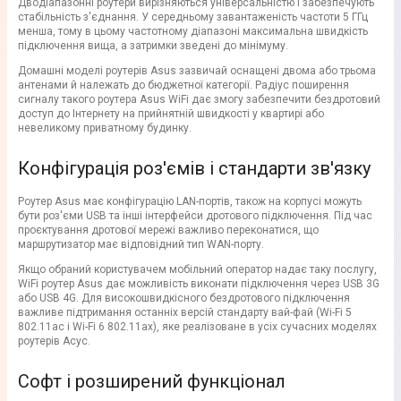
Дводіапазонні роутери вирізняються універсальністю і забезпечують
стабільність з'єднання. У середньому завантаженість частоти 5 ГГц
менша, тому в цьому частотному діапазоні максимальна швидкість
підключення вища, а затримки зведені до мінімуму.
Домашні моделі роутерів Asus зазвичай оснащені двома або трьома
антенами й належать до бюджетної категорії. Радіус поширення
сигналу такого роутера Asus WiFi дає змогу забезпечити бездротовий
доступ до Інтернету на прийнятній швидкості у квартирі або
невеликому приватному будинку.
Конфігурація роз'ємів і стандарти зв'язку
Роутер Asus має конфігурацію LAN-портів, також на корпусі можуть
бути роз'єми USB та інші інтерфейси дротового підключення. Під час
проєктування дротової мережі важливо переконатися, що
маршрутизатор має відповідний тип WAN-порту.
Якщо обраний користувачем мобільний оператор надає таку послугу,
WiFi роутер Asus дає можливість виконати підключення через USB 3G
або USB 4G. Для високошвидкісного бездротового підключення
важливе підтримання останніх версій стандарту вай-фай (Wi-Fi 5
802.11ac і Wi-Fi 6 802.11ax), яке реалізоване в усіх сучасних моделях
роутерів Асус.
Софт і розширений функціонал