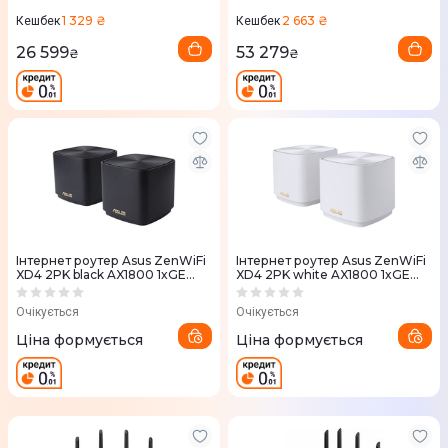
1xUSB 3.0, 2мод, білий
1xUSB 3.0, 3мод, білий
1 329 ₴
2 663 ₴
Кешбек
Кешбек
26 599
53 279
₴
₴
Iнтернет роутер Asus ZenWiFi
Iнтернет роутер Asus ZenWiFi
XD4 2PK black AX1800 1xGE
XD4 2PK white AX1800 1xGE
LAN 1x1GE WAN WPA3 OFDMA
LAN 1x1GE WAN WPA3 OFDMA
MESH
MESH
Очікується
Очікується
Ціна формується
Ціна формується