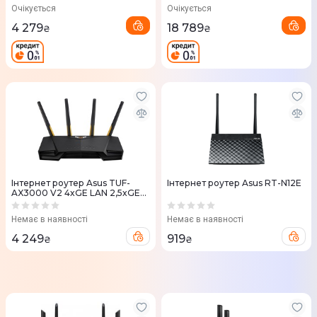
MESH gaming (90IG0790-
1x10GE WAN/LAN, 1x2.5GE WAN
Очікується
Очікується
MO3B00 /
4 279
18 789
₴
₴
Iнтернет роутер Asus TUF-
Iнтернет роутер Asus RT-N12E
AX3000 V2 4xGE LAN 2,5xGE
WAN 1xUSB3.2 MU-MIMO
OFDMA MESH gaming
Немає в наявності
Немає в наявності
4 249
919
₴
₴