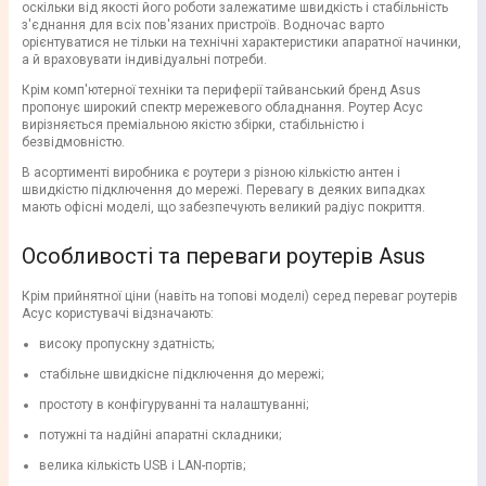
оскільки від якості його роботи залежатиме швидкість і стабільність
з'єднання для всіх пов'язаних пристроїв. Водночас варто
орієнтуватися не тільки на технічні характеристики апаратної начинки,
а й враховувати індивідуальні потреби.
Крім комп'ютерної техніки та периферії тайванський бренд Asus
пропонує широкий спектр мережевого обладнання. Роутер Асус
вирізняється преміальною якістю збірки, стабільністю і
безвідмовністю.
В асортименті виробника є роутери з різною кількістю антен і
швидкістю підключення до мережі. Перевагу в деяких випадках
мають офісні моделі, що забезпечують великий радіус покриття.
Особливості та переваги роутерів Asus
Крім прийнятної ціни (навіть на топові моделі) серед переваг роутерів
Асус користувачі відзначають:
високу пропускну здатність;
стабільне швидкісне підключення до мережі;
простоту в конфігуруванні та налаштуванні;
потужні та надійні апаратні складники;
велика кількість USB і LAN-портів;