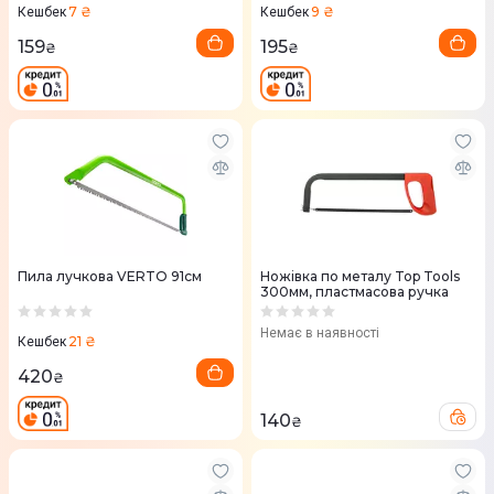
7 ₴
9 ₴
Кешбек
Кешбек
159
195
₴
₴
Пила лучкова VERTO 91см
Ножівка по металу Top Tools
300мм, пластмасова ручка
Немає в наявності
21 ₴
Кешбек
420
₴
140
₴