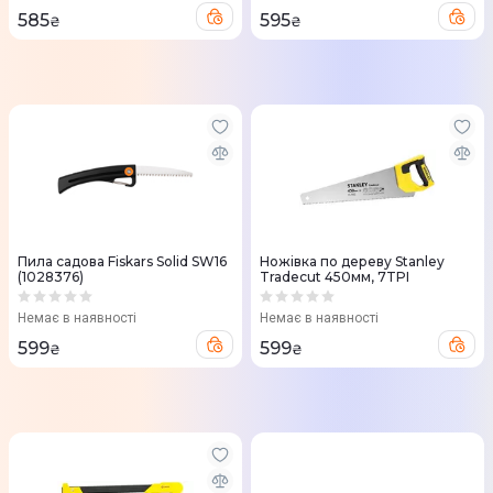
585
595
₴
₴
Пила садова Fiskars Solid SW16
Ножівка по дереву Stanley
(1028376)
Tradecut 450мм, 7TPI
Немає в наявності
Немає в наявності
599
599
₴
₴