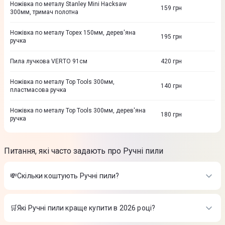
Ножівка по металу Stanley Mini Hacksaw
159
грн
300мм, тримач полотна
Ножівка по металу Topex 150мм, дерев'яна
195
грн
ручка
Пила лучкова VERTO 91см
420
грн
Ножівка по металу Top Tools 300мм,
140
грн
пластмасова ручка
Ножівка по металу Top Tools 300мм, дерев'яна
180
грн
ручка
Питання, які часто задають про Ручні пили
💸Скільки коштують Ручні пили?
Вартість товарів в категорії Ручні пили в інтернет-магазині
Цитрус
🛒Які Ручні пили краще купити в 2026 році?
Ножівка по металу Stanley Mini Hacksaw 300мм, тримач