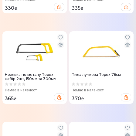
330
335
₴
₴
Ножівка по металу Topex,
Пила лучкова Topex 76см
набір 2шт, 150мм та 300мм
Немає в наявності
Немає в наявності
365
370
₴
₴