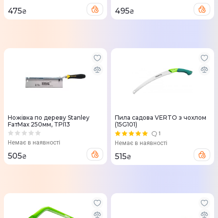
475
495
₴
₴
Ножівка по дереву Stanley
Пила садова VERTO з чохлом
FатMах 250мм, TPI13
(15G101)
1
Немає в наявності
Немає в наявності
505
515
₴
₴