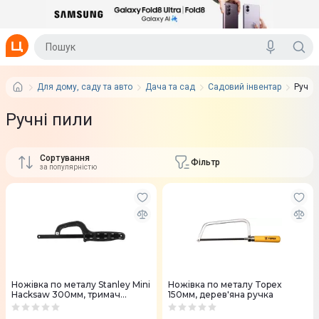
Для дому, саду та авто
Дача та сад
Садовий інвентар
Ручні
Ручні пили
Сортування
Фільтр
за популярністю
Ножівка по металу Stanley Mini
Ножівка по металу Topex
Hacksaw 300мм, тримач
150мм, дерев'яна ручка
полотна