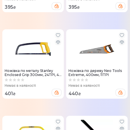
395
395
₴
₴
Ножівка по металу Stanley
Ножівка по дереву Neo Tools
Enclosed Grip 300мм, 24TPI, 4
Extreme, 400мм, 11TPI
положення полотна
Немає в наявності
Немає в наявності
401
440
₴
₴