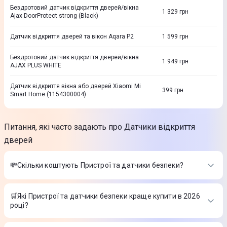
Бездротовий датчик відкриття дверей/вікна
1 329
грн
Ajax DoorProtect strong (Black)
Датчик відкриття дверей та вікон Aqara P2
1 599
грн
Бездротовий датчик відкриття дверей/вікна
1 949
грн
AJAX PLUS WHITE
Датчик відкриття вікна або дверей Xiaomi Mi
399
грн
Smart Home (1154300004)
Питання, які часто задають про Датчики відкриття
дверей
💸Скільки коштують Пристрої та датчики безпеки?
Вартість товарів в категорії Пристрої та датчики безпеки в
інтернет-магазині Цитрус
🛒Які Пристрої та датчики безпеки краще купити в 2026
році?
Розумний датчик природного газу Aqara JT-BZ-03AQ/A
-
2 899 ₴
Найкращі Пристрої та датчики безпеки в 2026 році на думку
Ajax Keypad Plus (8EU) black клавіатура 000023069
-
4 249