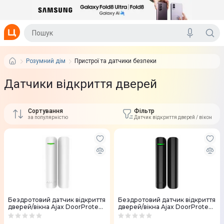
Розумний дім
Пристрої та датчики безпеки
Датчики відкриття дверей
Сортування
Фільтр
за популярністю
Датчик відкриття дверей / вікон
Бездротовий датчик відкриття
Бездротовий датчик відкриття
дверей/вікна Ajax DoorProtect
дверей/вікна Ajax DoorProtect
strong (White)
strong (Black)