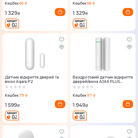
66 ₴
66 ₴
Кешбек
Кешбек
1 329
1 329
₴
₴
Датчик відкриття дверей та
Бездротовий датчик відкриття
вікон Aqara P2
дверей/вікна AJAX PLUS
WHITE
79 ₴
97 ₴
Кешбек
Кешбек
1 599
1 949
₴
₴