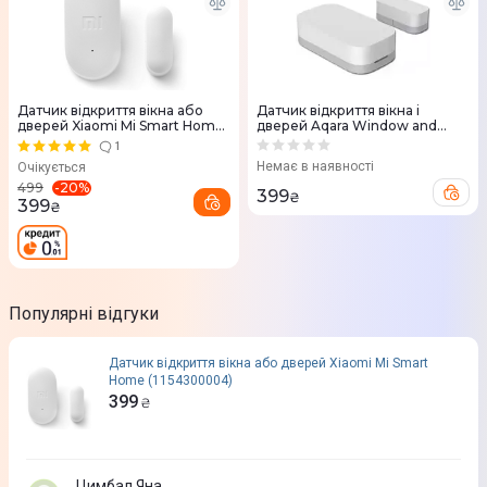
Датчик відкриття вікна або
Датчик відкриття вікна і
дверей Xiaomi Mi Smart Home
дверей Aqara Window and
(1154300004)
Door Sensor (White)
1
Немає в наявності
Очікується
-
20
%
499
399
₴
399
₴
Популярні відгуки
Датчик відкриття вікна або дверей Xiaomi Mi Smart
Home (1154300004)
399
₴
Цимбал Яна