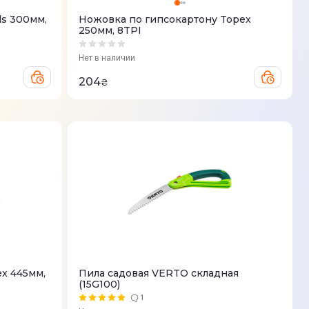
ls 300мм,
Ножовка по гипсокартону Topex
250мм, 8TPI
Нет в наличии
204
₴
x 445мм,
Пила садовая VERTO складная
(15G100)
1