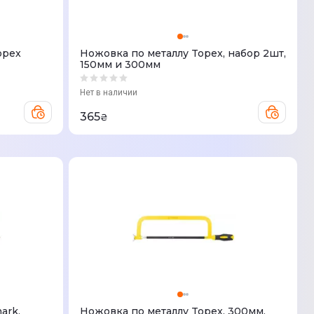
opex
Ножовка по металлу Topex, набор 2шт,
150мм и 300мм
Нет в наличии
365
₴
ark,
Ножовка по металлу Topex, 300мм,