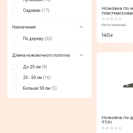
Ножовка по м
Садовая
(
17
)
пластмассова
Нет в наличии
Назначение
140
₴
По дереву
(
52
)
Длина ножовочного полотна
До 25 см
(
8
)
25 - 50 см
(
16
)
Больше 50 см
(
5
)
Ножовка по д
7TPI