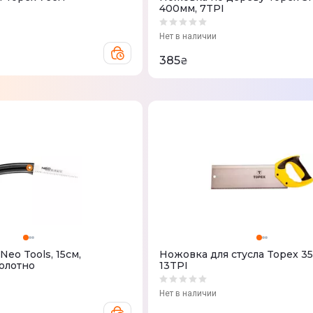
400мм, 7TPI
Нет в наличии
385
₴
Neo Tools, 15см,
Ножовка для стусла Topex 3
олотно
13TPI
Нет в наличии