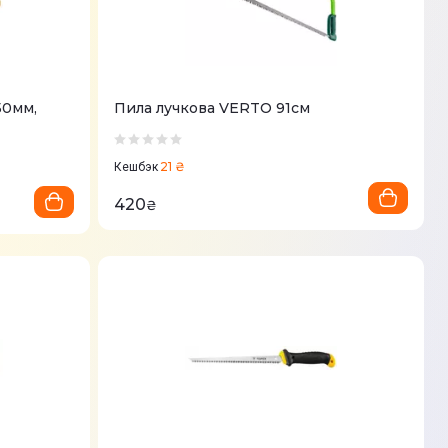
50мм,
Пила лучкова VERTO 91см
21 ₴
Кешбэк
420
₴