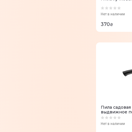
Нет в наличии
370
₴
Пила садовая 
выдвижное п
Нет в наличии