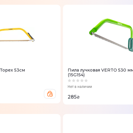
 Topex 53см
Пила лучковая VERTO 530 мм,
(15G154)
Нет в наличии
285
₴