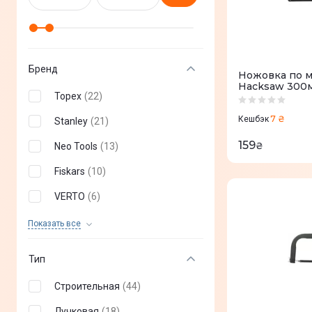
Бренд
Ножовка по ме
Hacksaw 300м
Topex
(
22
)
7 ₴
Кешбэк
Stanley
(
21
)
159
₴
Neo Tools
(
13
)
Fiskars
(
10
)
VERTO
(
6
)
Top Tools
(
5
)
Показать все
Cellfast
(
3
)
Тип
Строительная
(
44
)
Лучковая
(
18
)