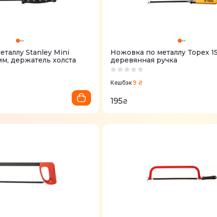
таллу Stanley Mini
Ножовка по металлу Topex 1
м, держатель холста
деревянная ручка
9 ₴
Кешбэк
195
₴