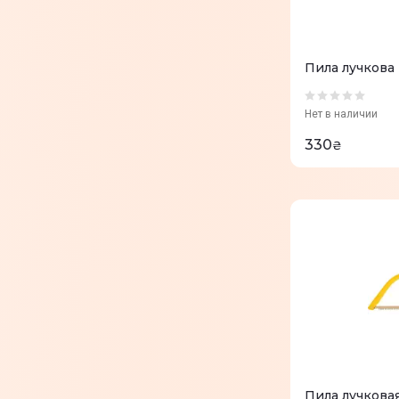
Пила лучкова
Нет в наличии
330
₴
Пила лучкова