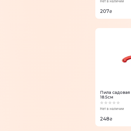
Нет в наличии
207
₴
Пила садовая 
18.5см
Нет в наличии
248
₴