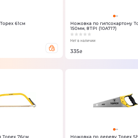
 Topex 61см
Ножовка по гипсокартону T
150мм, 8TPI (10A717)
Нет в наличии
335
₴
я Topex 76см
Ножовка по дереву Topex Sh