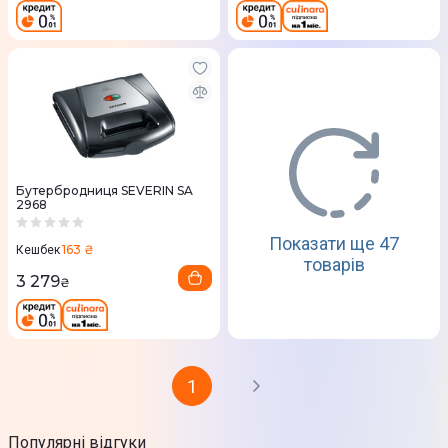
Бутербродниця SEVERIN SA
2968
Показати ще 47
163 ₴
Кешбек
товарів
3 279
₴
1
Популярні відгуки