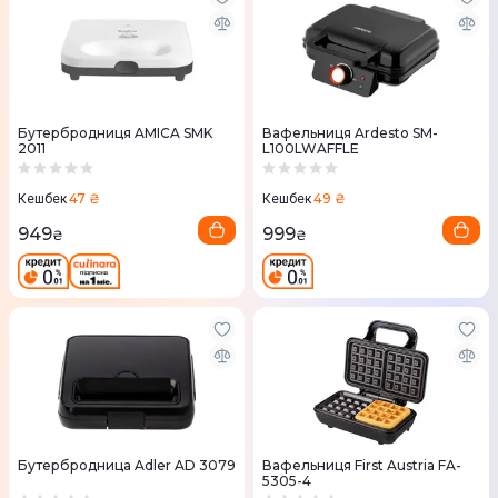
Бутербродниця AMICA SMK
Вафельниця Ardesto SM-
2011
L100LWAFFLE
47 ₴
49 ₴
Кешбек
Кешбек
949
999
₴
₴
Бутербродница Adler AD 3079
Вафельниця First Austria FA-
5305-4