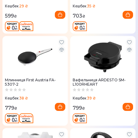
29 ₴
35 ₴
Кешбек
Кешбек
599
703
₴
₴
Млинниця First Austria FA-
Вафельниця ARDESTO SM-
5307-2
L100RHEART
38 ₴
39 ₴
Кешбек
Кешбек
779
799
₴
₴