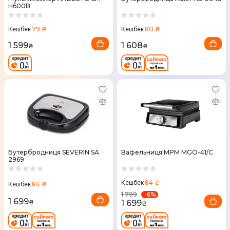
H600B
79 ₴
80 ₴
Кешбек
Кешбек
1 599
1 608
₴
₴
Бутербродниця SEVERIN SA
Вафельниця MPM MGO-41/C
2969
84 ₴
Кешбек
84 ₴
Кешбек
-
6
%
1 799
1 699
1 699
₴
₴