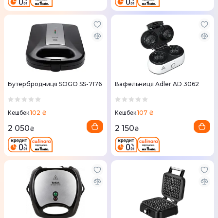
Бутербродниця SOGO SS-7176
Вафельниця Adler AD 3062
102 ₴
107 ₴
Кешбек
Кешбек
2 050
2 150
₴
₴