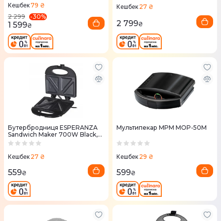
79 ₴
Кешбек
27 ₴
Кешбек
-
30
%
2 299
2 799
1 599
₴
₴
Бутербродниця ESPERANZA
Мультипекар MPM MOP-50M
Sandwich Maker 700W Black,
обмінна гарантія, TKT002K
27 ₴
29 ₴
Кешбек
Кешбек
559
599
₴
₴