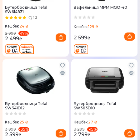
Бутербродниця Tefal
Вафельниця MPM MGO-40
SW614831
12
24 ₴
Кешбек
129 ₴
Кешбек
-
17
%
2 999
2 599
2 499
₴
₴
Бутербродниця Tefal
Бутербродниця Tefal
SW341D12
SW383D10
25 ₴
27 ₴
Кешбек
Кешбек
-
35
%
-
15
%
3 999
3 299
2 599
2 799
₴
₴