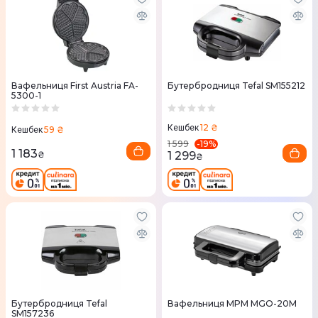
Вафельниця First Austria FA-
Бутербродниця Tefal SM155212
5300-1
12 ₴
Кешбек
59 ₴
Кешбек
-
19
%
1 599
1 183
1 299
₴
₴
Бутербродниця Tefal
Вафельниця MPM MGO-20M
SM157236