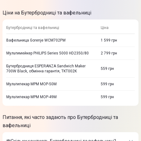
Ціни на Бутербродниці та вафельниці
Бутербродниці та вафельниці
Ціна
Вафельница Gorenje WCM702PW
1 599
грн
Мультимейкер PHILIPS Series 5000 HD2350/80
2 799
грн
Бутербродниця ESPERANZA Sandwich Maker
559
грн
700W Black, обмінна гарантія, TKT002K
Мультипекар MPM MOP-50M
599
грн
Мультипекар MPM MOP-49M
599
грн
Питання, які часто задають про Бутербродниці та
вафельниці