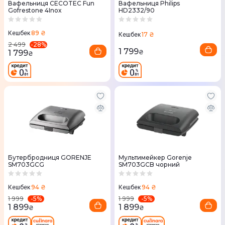
Вафельниця CECOTEC Fun
Вафельниця Philips
Gofrestone 4Inox
HD2332/90
89 ₴
Кешбек
17 ₴
Кешбек
-
28
%
2 499
1 799
1 799
₴
₴
Бутербродниця GORENJE
Мультимейкер Gorenje
SM703GCG
SM703GCB чорний
94 ₴
94 ₴
Кешбек
Кешбек
-
5
%
-
5
%
1 999
1 999
1 899
1 899
₴
₴