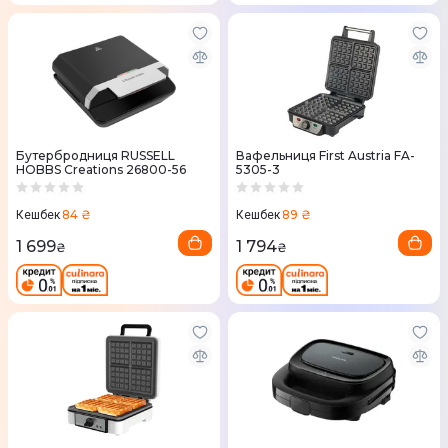
Бутербродниця RUSSELL
Вафельниця First Austria FA-
HOBBS Creations 26800-56
5305-3
84 ₴
89 ₴
Кешбек
Кешбек
1 699
1 794
₴
₴