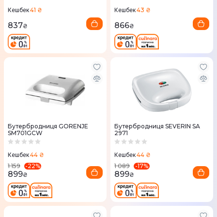
41 ₴
43 ₴
Кешбек
Кешбек
837
866
₴
₴
Бутербродниця GORENJE
Бутербродниця SEVERIN SA
SM701GCW
2971
44 ₴
44 ₴
Кешбек
Кешбек
-
22
%
-
17
%
1 159
1 089
899
899
₴
₴