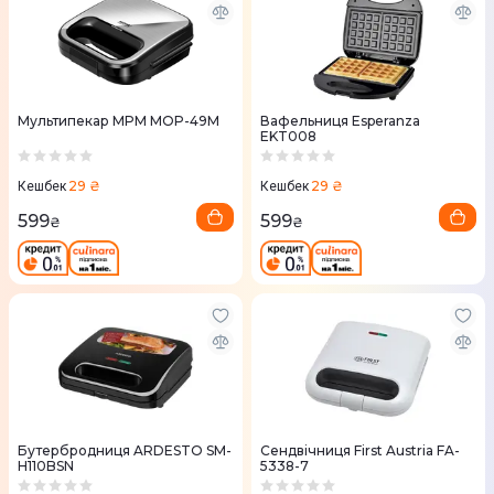
Мультипекар MPM MOP-49M
Вафельниця Esperanza
EKT008
29 ₴
29 ₴
Кешбек
Кешбек
599
599
₴
₴
Бутербродниця ARDESTO SM-
Сендвічниця First Austria FA-
H110BSN
5338-7