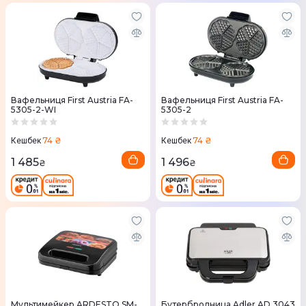
Вафельниця First Austria FA-
Вафельниця First Austria FA-
5305-2-WI
5305-2
74 ₴
74 ₴
Кешбек
Кешбек
1 485
1 496
₴
₴
Мультимейкер ARDESTO SM-
Бутербродница Adler AD 3043