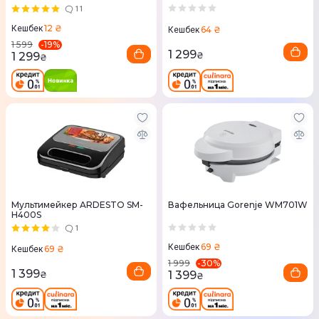
11
12 ₴
Кешбек
64 ₴
Кешбек
-
19
%
1 599
1 299
1 299
₴
₴
Мультимейкер ARDESTO SM-
Вафельница Gorenje WM701W
H400S
1
69 ₴
Кешбек
69 ₴
Кешбек
-
30
%
1 999
1 399
1 399
₴
₴