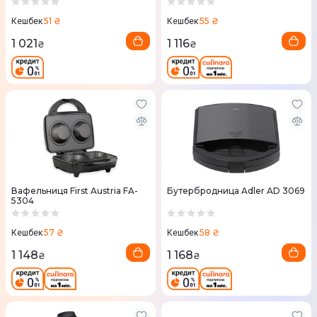
51 ₴
55 ₴
Кешбек
Кешбек
1 021
1 116
₴
₴
Вафельниця First Austria FA-
Бутербродница Adler AD 3069
5304
57 ₴
58 ₴
Кешбек
Кешбек
1 148
1 168
₴
₴