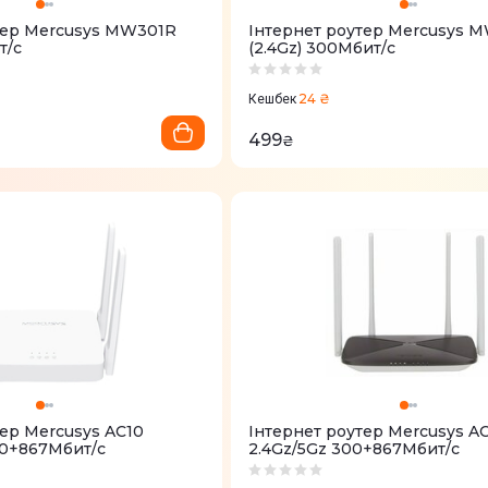
тер Mercusys MW301R
Iнтернет роутер Mercusys 
т/с
(2.4Gz) 300Мбит/с
24 ₴
Кешбек
499
₴
тер Mercusys AC10
Iнтернет роутер Mercusys A
00+867Мбит/с
2.4Gz/5Gz 300+867Мбит/с