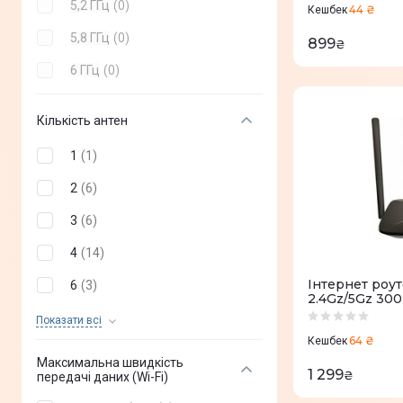
5,2 ГГц
(
0
)
44 ₴
Кешбек
5,8 ГГц
(
0
)
899
₴
6 ГГц
(
0
)
Кількість антен
1
(
1
)
2
(
6
)
3
(
6
)
4
(
14
)
Iнтернет роу
6
(
3
)
2.4Gz/5Gz 30
8
(
1
)
Показати всi
64 ₴
Кешбек
5
(
0
)
Максимальна швидкість
1 299
₴
передачі даних (Wi-Fi)
7
(
0
)