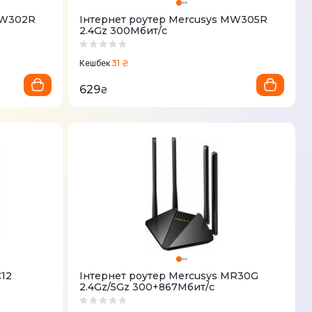
MW302R
Iнтернет роутер Mercusys MW305R
2.4Gz 300Мбит/с
31 ₴
Кешбек
629
₴
C12
Iнтернет роутер Mercusys MR30G
2.4Gz/5Gz 300+867Мбит/с