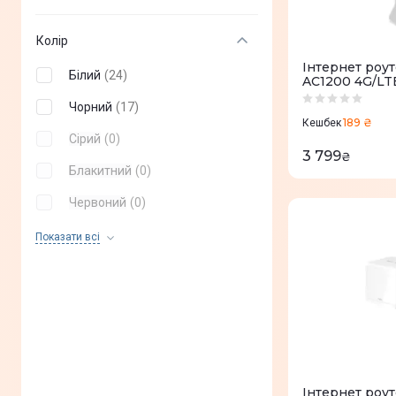
Колір
Iнтернет роу
Білий
(
24
)
AC1200 4G/LT
Чорний
(
17
)
189 ₴
Кешбек
Сірий
(
0
)
3 799
₴
Блакитний
(
0
)
Червоний
(
0
)
Чорно-червоний
(
0
)
Показати всi
Iнтернет роут