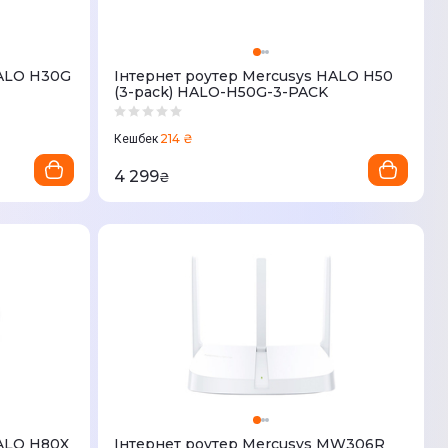
HALO H30G
Iнтернет роутер Mercusys HALO H50
(3-pack) HALO-H50G-3-PACK
214 ₴
Кешбек
4 299
₴
HALO H80X
Iнтернет роутер Mercusys MW306R