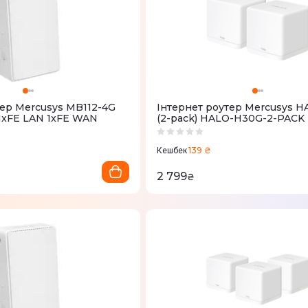
тер Mercusys MB112-4G
Iнтернет роутер Mercusys 
1xFE LAN 1xFE WAN
(2-pack) HALO-H30G-2-PACK
139 ₴
Кешбек
2 799
₴