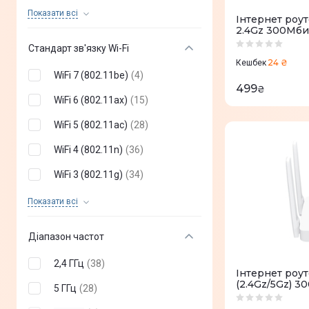
MikroTik
(
+
34
)
Показати всi
Iнтернет роу
2.4Gz 300Мби
Netgear
(
+
30
)
Стандарт зв'язку Wi-Fi
Xiaomi
(
+
14
)
24 ₴
Кешбек
WiFi 7 (802.11be)
(
4
)
Netis
(
+
14
)
499
₴
WiFi 6 (802.11ax)
(
15
)
D-Link
(
+
12
)
WiFi 5 (802.11ac)
(
28
)
Huawei
(
+
6
)
WiFi 4 (802.11n)
(
36
)
WiFi 3 (802.11g)
(
34
)
WiFi 2 (802.11a)
(
25
)
Показати всi
WiFi 1 (802.11b)
(
31
)
Діапазон частот
2,4 ГГц
(
38
)
Iнтернет роу
(2.4Gz/5Gz) 3
5 ГГц
(
28
)