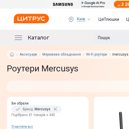
Київ
ЦеПлюшки
Ц
Каталог
Аксесуари
Мережеве обладнання
Wi-Fi роутери
mercusys
Роутери Mercusys
Ви обрали
:
Бренд
:
Mercusys
Пiдiбрано 41 товарів з 445
Очистити всi