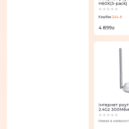
H60X(3-pack)
244 ₴
Кешбек
4 899
₴
Iнтернет роу
2.4Gz 300Мби
Немає в наявност