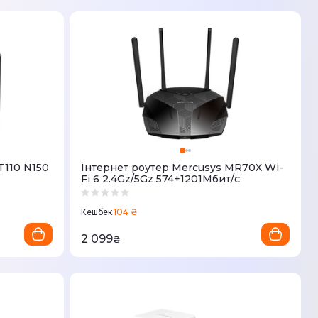
T110 N150
Iнтернет роутер Mercusys MR70X Wi-
Fi 6 2.4Gz/5Gz 574+1201Мбит/с
104 ₴
Кешбек
2 099
₴