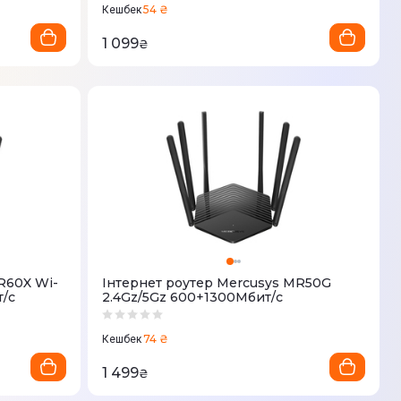
54 ₴
Кешбек
1 099
₴
R60X Wi-
Iнтернет роутер Mercusys MR50G
т/с
2.4Gz/5Gz 600+1300Мбит/с
74 ₴
Кешбек
1 499
₴