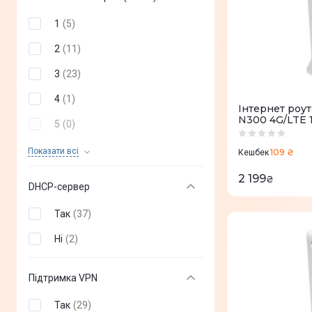
1
(
5
)
2
(
11
)
3
(
23
)
4
(
1
)
Iнтернет роу
N300 4G/LTE 
5
(
0
)
6
(
0
)
Показати всi
109 ₴
Кешбек
8
(
0
)
2 199
₴
DHCP-сервер
Так
(
37
)
Ні
(
2
)
Підтримка VPN
Так
(
29
)