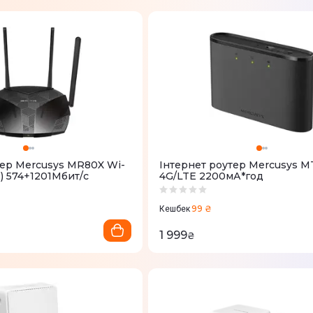
тер Mercusys MR80X Wi-
Iнтернет роутер Mercusys M
z) 574+1201Мбит/с
4G/LTE 2200мА*год
99 ₴
Кешбек
1 999
₴