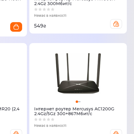
2.4Gz 300Мбит/с
Немає в наявності
549
₴
R20 (2,4
Iнтернет роутер Mercusys AC1200G
2.4Gz/5Gz 300+867Мбит/с
Немає в наявності