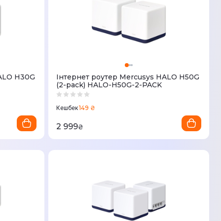
HALO H30G
Iнтернет роутер Mercusys HALO H50G
(2-pack) HALO-H50G-2-PACK
149 ₴
Кешбек
2 999
₴