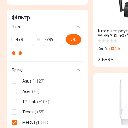
Фільтр
Ціна
Iнтернет роу
Wi-Fi 7 (2.4G
-
Ok
134 ₴
Кешбек
2 699
₴
Бренд
Asus
(
+
127
)
Acer
(
+
4
)
TP-Link
(
+
108
)
Tenda
(
+
55
)
Mercusys
(
41
)