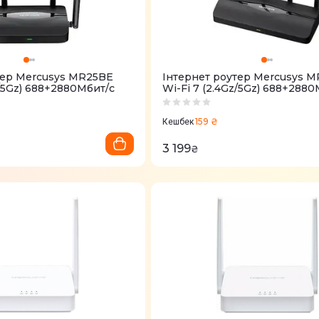
тер Mercusys MR25BE
Iнтернет роутер Mercusys 
z/5Gz) 688+2880Мбит/с
Wi-Fi 7 (2.4Gz/5Gz) 688+2880
159 ₴
Кешбек
3 199
₴