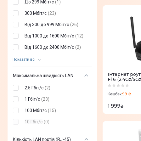
До 299 Мбіт/с
(
1
)
300 Мбіт/с
(
23
)
Від 300 до 999 Мбіт/с
(
26
)
Від 1000 до 1600 Мбіт/с
(
12
)
Від 1600 до 2400 Мбіт/с
(
2
)
Від 2400 до 4999 Мбіт/с
(
4
)
Показати всi
Від 5000 Мбіт/с
(
2
)
Iнтернет роу
Максимальна швидкість LAN
Fi 6 (2.4Gz/5G
2.5 Гбіт/с
(
2
)
99 ₴
Кешбек
1 Гбіт/с
(
23
)
1 999
₴
100 Мбіт/с
(
15
)
10 Гбіт/с
(
0
)
Кількість LAN портів (RJ-45)