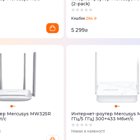
(2-pack)
264 ₴
Кешбек
5 299
₴
тер Mercusys MW325R
Интернет-роутер Mercusys M
т/с
ГГц/5 ГГц) 300+433 Мбит/с
і
Немає в наявності