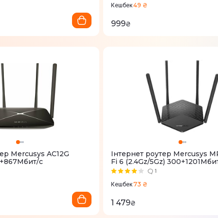
49 ₴
Кешбек
999
₴
тер Mercusys AC12G
Iнтернет роутер Mercusys M
0+867Мбит/с
Fi 6 (2.4Gz/5Gz) 300+1201Мби
1
73 ₴
Кешбек
1 479
₴