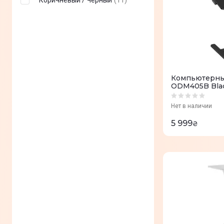
Коричневый / Черный
(
11
)
Компьютерный
ODM405B Bla
Нет в наличии
5 999
₴