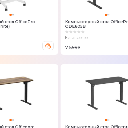
 стол OfficePro
Компьютерный стол OfficePr
ite)
ODE605B
Нет в наличии
7 599
₴
 стол Officepro
Компьютерный стол Officepr