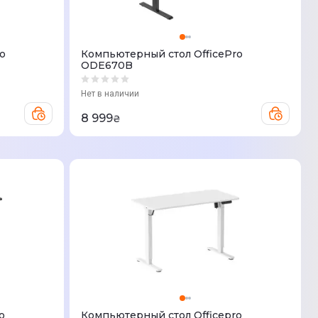
o
Компьютерный стол OfficePro
ODE670B
Нет в наличии
8 999
₴
o
Компьютерный стол Officepro