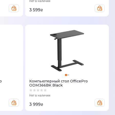
Нет в наличии
3 599
₴
o
Компьютерный стол OfficePro
ODM366BK Black
Нет в наличии
3 999
₴