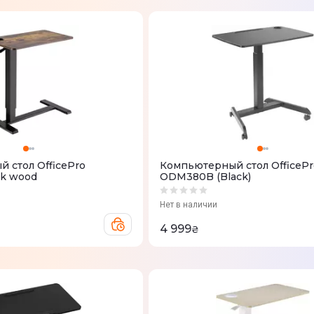
 стол OfficePro
Компьютерный стол OfficePr
k wood
ODM380B (Black)
Нет в наличии
4 999
₴