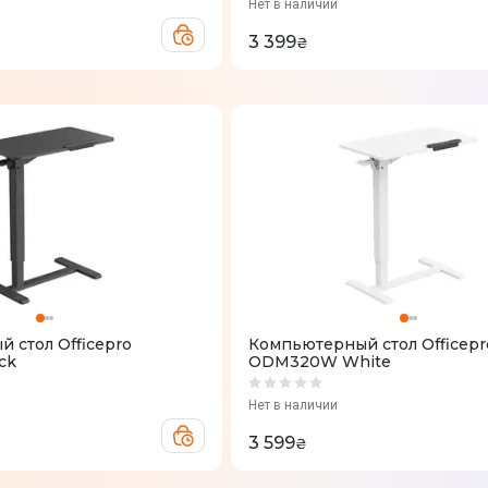
Нет в наличии
3 399
₴
 стол Officepro
Компьютерный стол Officepr
ck
ODM320W White
Нет в наличии
3 599
₴