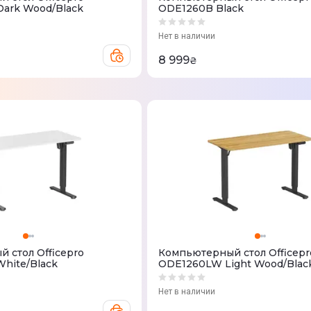
ark Wood/Black
ODE1260B Black
Нет в наличии
8 999
₴
 стол Officepro
Компьютерный стол Officepr
hite/Black
ODE1260LW Light Wood/Blac
Нет в наличии