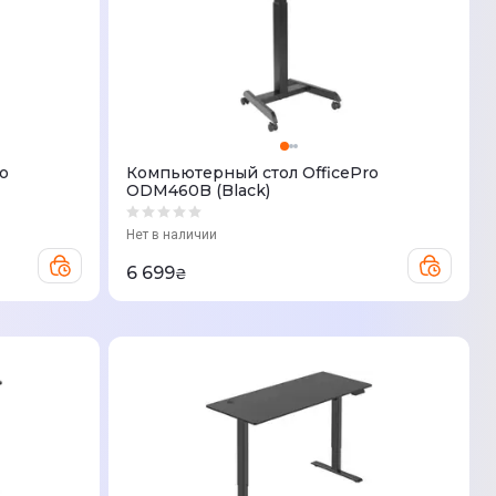
o
Компьютерный стол OfficePro
ODM460B (Black)
Нет в наличии
6 699
₴