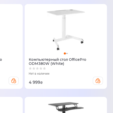
o
Компьютерный стол OfficePro
ODM380W (White)
Нет в наличии
4 999
₴