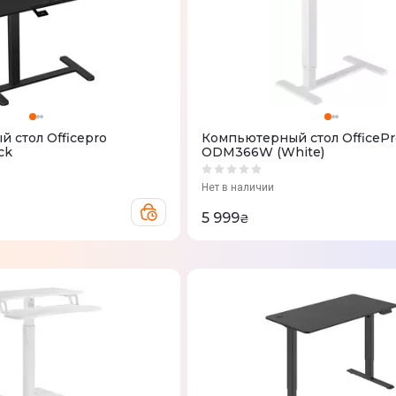
 стол Officepro
Компьютерный стол OfficePr
ck
ODM366W (White)
Нет в наличии
5 999
₴