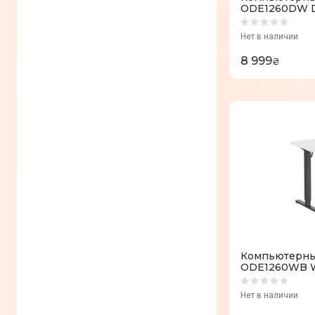
ODE1260DW D
Нет в наличии
8 999
₴
Компьютерный
ODE1260WB W
Нет в наличии