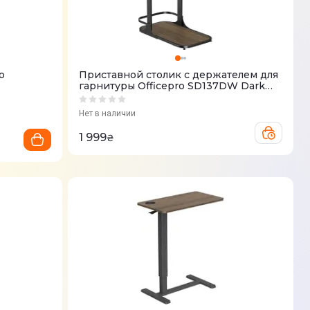
o
Приставной столик с держателем для
гарнитуры Officepro SD137DW Dark
Wood Black
Нет в наличии
1 999
₴