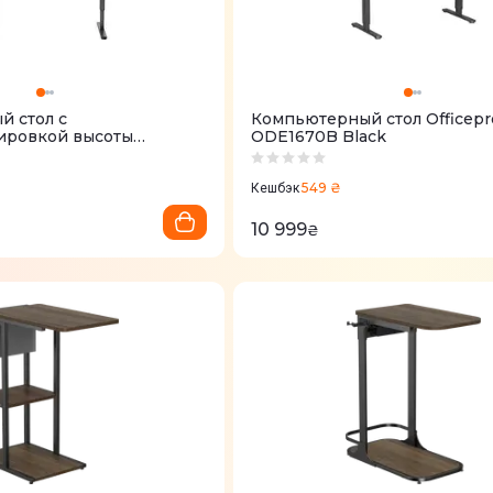
 стол с
Компьютерный стол Officepr
ировкой высоты
ODE1670B Black
DE1670WB
549 ₴
Кешбэк
10 999
₴