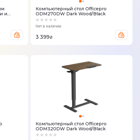
ым
Компьютерный стол Officepro
и и
ODM270DW Dark Wood/Black
fficepro
Нет в наличии
3 399
₴
o
Компьютерный стол Officepro
ODM320DW Dark Wood/Black