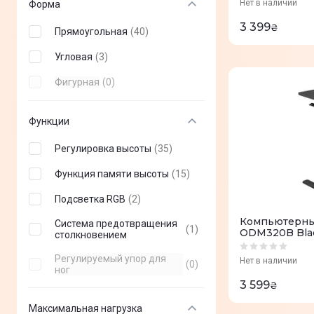
Нет в наличии
Форма
3 399
₴
Прямоугольная
(
40
)
Угловая
(
3
)
Фигурная
(
0
)
Функции
Регулировка высоты
(
35
)
Функция памяти высоты
(
15
)
Подсветка RGB
(
2
)
Компьютерный
Система предотвращения
(
1
)
ODM320B Bla
столкновением
Регулируемый упор для
Нет в наличии
(
0
)
ног
3 599
₴
Максимальная нагрузка