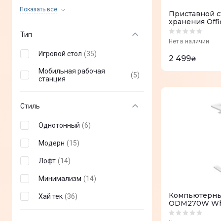
2E
(
+
21
)
Показать все
Приставной с
хранения Off
Trust
(
+
4
)
Wood Black
Тип
Нет в наличии
Sandberg
(
+
1
)
Игровой стол
(
35
)
2 499
₴
LORGAR
(
+
4
)
Мобильная рабочая
(
5
)
Sihoo
станция
(
+
4
)
GT Racer
(
+
1
)
Стиль
Однотонный
(
6
)
Модерн
(
15
)
Лофт
(
14
)
Минимализм
(
14
)
Компьютерный
Хай тек
(
36
)
ODM270W Wh