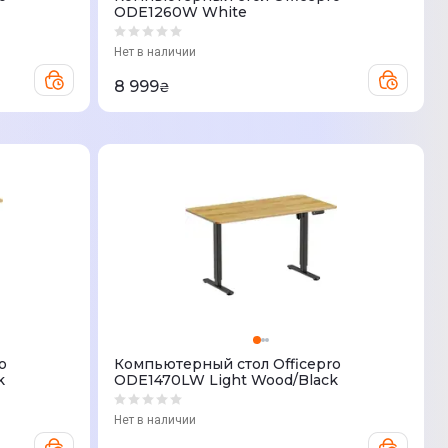
ODE1260W White
Нет в наличии
8 999
₴
o
Компьютерный стол Officepro
k
ODE1470LW Light Wood/Black
Нет в наличии