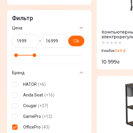
Фильтр
Цена
Компьютерный
электрорегул
-
Ok
OfficePro O
549 ₴
Кешбэк
10 999
₴
Бренд
HATOR
(
+
6
)
Anda Seat
(
+
16
)
Cougar
(
+
27
)
GamePro
(
+
12
)
OfficePro
(
43
)