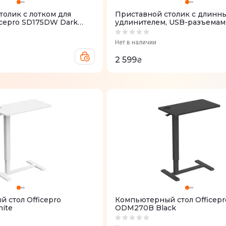
толик с лотком для
Приставной столик с длинн
icepro SD175DW Dark
удлинителем, USB-разъемам
держателем для гарнитуры O
SD185
Нет в наличии
2 599
₴
 стол Officepro
Компьютерный стол Officepr
ite
ODM270B Black