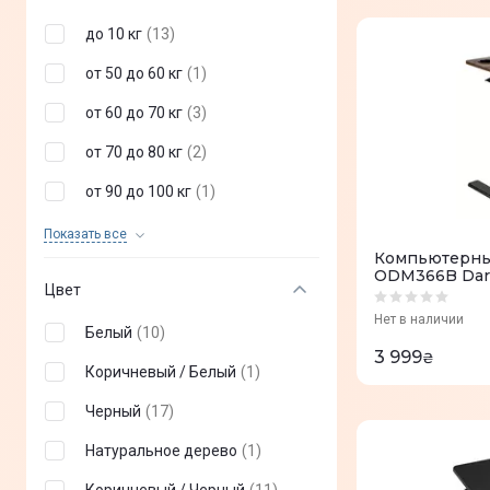
до 10 кг
(
13
)
от 50 до 60 кг
(
1
)
от 60 до 70 кг
(
3
)
от 70 до 80 кг
(
2
)
от 90 до 100 кг
(
1
)
от 80 до 90 кг
(
0
)
Показать все
Компьютерный
от 100 до 110 кг
(
0
)
ODM366B Dar
Цвет
от 150 до 160 кг
(
0
)
Нет в наличии
Белый
(
10
)
3 999
₴
Коричневый / Белый
(
1
)
Черный
(
17
)
Натуральное дерево
(
1
)