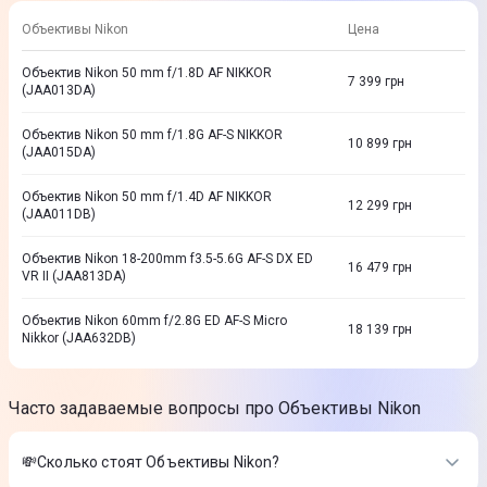
Объективы Nikon
Цена
Объектив Nikon 50 mm f/1.8D AF NIKKOR
7 399
грн
(JAA013DA)
Объектив Nikon 50 mm f/1.8G AF-S NIKKOR
10 899
грн
(JAA015DA)
Объектив Nikon 50 mm f/1.4D AF NIKKOR
12 299
грн
(JAA011DB)
Объектив Nikon 18-200mm f3.5-5.6G AF-S DX ED
16 479
грн
VR II (JAA813DA)
Объектив Nikon 60mm f/2.8G ED AF-S Micro
18 139
грн
Nikkor (JAA632DB)
Часто задаваемые вопросы про Объективы Nikon
💸Сколько стоят Объективы Nikon?