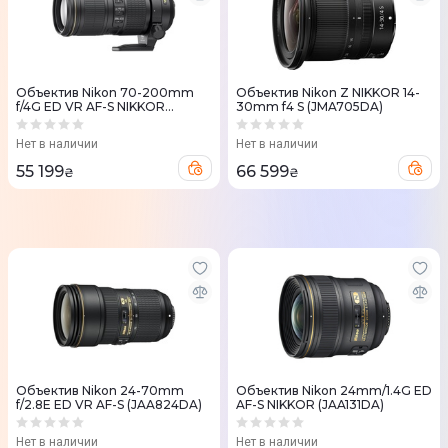
Объектив Nikon 70-200mm
Объектив Nikon Z NIKKOR 14-
f/4G ED VR AF-S NIKKOR
30mm f4 S (JMA705DA)
(JAA815DA)
Нет в наличии
Нет в наличии
55 199
66 599
₴
₴
Объектив Nikon 24-70mm
Объектив Nikon 24mm/1.4G ED
f/2.8E ED VR AF-S (JAA824DA)
AF-S NIKKOR (JAA131DA)
Нет в наличии
Нет в наличии