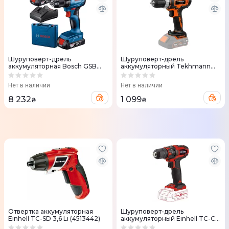
Шуруповерт-дрель
Шуруповерт-дрель
аккумуляторная Bosch GSB
аккумуляторный Tekhmann
185-LI, 18V АКБ 2х2.0Аг
TCD-35/i20 20В без АКБ и ЗУ
ударный + кейс
Нет в наличии
Нет в наличии
8 232
1 099
₴
₴
Отвертка аккумуляторная
Шуруповерт-дрель
Einhell TC-SD 3,6 Li (4513442)
аккумуляторный Einhell TC-CD
18/35 Li-Solo PXC 18V без АКБ