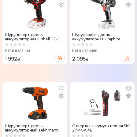
Шуруповерт-дрель
Шуруповерт-дрель
аккумуляторная Einhell TE-CD
аккумуляторная Graphite
18/40 Li-Solo 18V без АКБ и ЗУ
Energy+ 18V ударная без АКБ
(4513925)
та ЗУ
Нет в наличии
Нет в наличии
1 992
2 095
₴
₴
Шуруповерт-дрель
Отвертка аккумуляторная SKIL
аккумуляторный Tekhmann
2714GA 4В
TCD-30/i20 KIT 20В