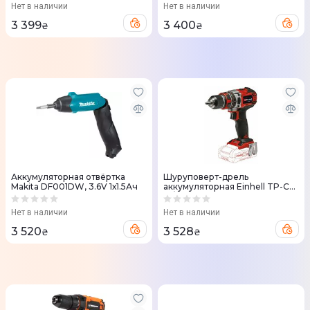
Нет в наличии
Нет в наличии
3 399
3 400
₴
₴
Аккумуляторная отвёртка
Шуруповерт-дрель
Makita DF001DW, 3.6V 1х1.5Ач
аккумуляторная Einhell TP-CD
18/50 Li-i BL-Solo 18V 50Нм
ударная без АКБ и ЗУ
Нет в наличии
Нет в наличии
(4513942)
3 520
3 528
₴
₴