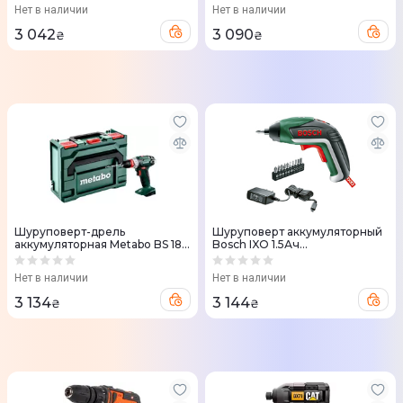
Нет в наличии
Нет в наличии
3 042
3 090
₴
₴
Шуруповерт-дрель
Шуруповерт аккумуляторный
аккумуляторная Metabo BS 18
Bosch IXO 1.5Ач
Quick 18V без АКБ и ЗУ
(0.603.9A8.020)
(602217840)
Нет в наличии
Нет в наличии
3 134
3 144
₴
₴