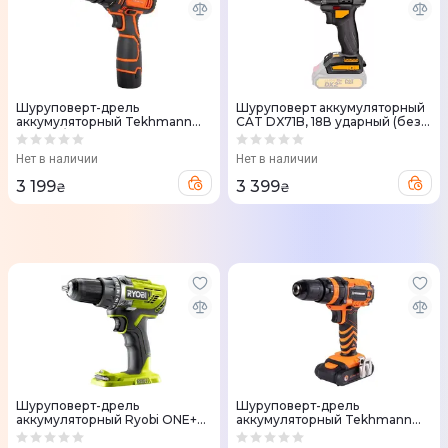
Шуруповерт-дрель
Шуруповерт аккумуляторный
аккумуляторный Tekhmann
CAT DX71B, 18В ударный (без
TCD-12/2 BS Kit 12В кейс с
АКБ и ЗУ)
приляддям
Нет в наличии
Нет в наличии
3 199
3 399
₴
₴
Шуруповерт-дрель
Шуруповерт-дрель
аккумуляторный Ryobi ONE+
аккумуляторный Tekhmann
R18DD3-0 18V без АКБ и ЗУ
TCD-18 Li 2.0 18В 18В