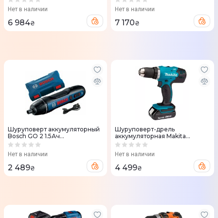
(0.601.9G9.000)
(0.601.9K3.000)
Нет в наличии
Нет в наличии
6 984
7 170
₴
₴
Шуруповерт аккумуляторный
Шуруповерт-дрель
Bosch GO 2 1.5Ач
аккумуляторная Makita
(0.601.9H2.103)
DDF453SYE, 18V 2х1.5Ач
Нет в наличии
Нет в наличии
2 489
4 499
₴
₴