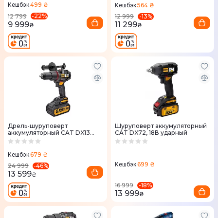
499 ₴
564 ₴
Кешбэк
Кешбэк
-
22
%
-
13
%
12 799
12 999
9 999
11 299
₴
₴
Дрель-шуруповерт
Шуруповерт аккумуляторный
аккумуляторный CAT DX13
CAT DX72, 18В ударный
ударный
679 ₴
Кешбэк
699 ₴
Кешбэк
-
46
%
24 999
13 599
₴
-
18
%
16 999
13 999
₴