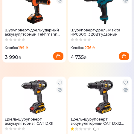
Шуруповерт-дрель ударный
Шуруповерт-дрель Makita
аккумуляторный Tekhmann
HP0300, 320Вт ударный
TCD-60/i20 kit 20В
199 ₴
236 ₴
Кешбэк
Кешбэк
3 990
4 735
₴
₴
Дрель-шуруповерт
Дрель-шуруповерт
аккумуляторная CAT DX11
аккумуляторный CAT DX12
ударный
1