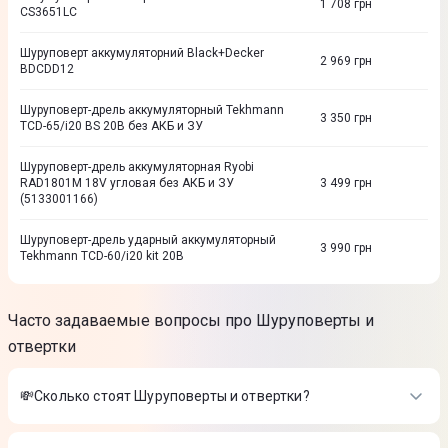
1 708
грн
CS3651LC
Шуруповерт аккумуляторний Black+Decker
2 969
грн
BDCDD12
Шуруповерт-дрель аккумуляторный Tekhmann
3 350
грн
TCD-65/i20 BS 20В без АКБ и ЗУ
Шуруповерт-дрель аккумуляторная Ryobi
RAD1801M 18V угловая без АКБ и ЗУ
3 499
грн
(5133001166)
Шуруповерт-дрель ударный аккумуляторный
3 990
грн
Tekhmann TCD-60/i20 kit 20В
Часто задаваемые вопросы про Шуруповерты и
отвертки
💸Сколько стоят Шуруповерты и отвертки?
Стоимость товаров в категории Шуруповерты и отвертки в