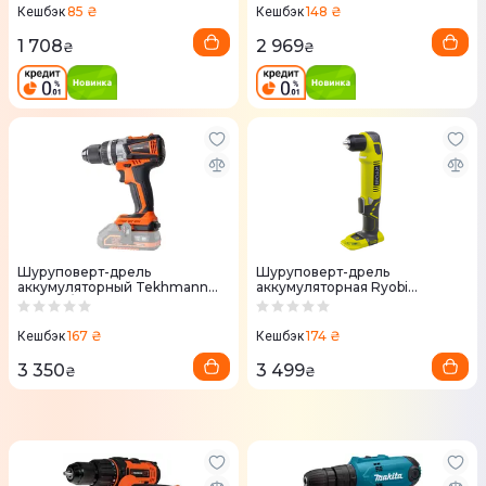
85 ₴
148 ₴
Кешбэк
Кешбэк
1 708
2 969
₴
₴
Шуруповерт-дрель
Шуруповерт-дрель
аккумуляторный Tekhmann
аккумуляторная Ryobi
TCD-65/i20 BS 20В без АКБ и
RAD1801M 18V угловая без
ЗУ
АКБ и ЗУ (5133001166)
167 ₴
174 ₴
Кешбэк
Кешбэк
3 350
3 499
₴
₴