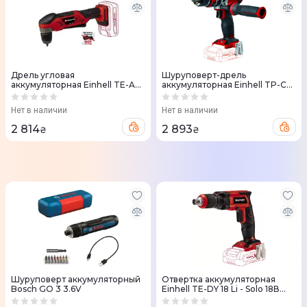
Дрель угловая
Шуруповерт-дрель
аккумуляторная Einhell TE-AD
аккумуляторная Einhell TP-CD
18 Li - Solo PXC 18V без АКБ и
18 Li-i 18V ударная (4513860)
ЗУ
Нет в наличии
Нет в наличии
2 814
2 893
₴
₴
Шуруповерт аккумуляторный
Отвертка аккумуляторная
Bosch GO 3 3.6V
Einhell TE-DY 18 Li - Solo 18В
(без АКБ и ЗУ) + кейс