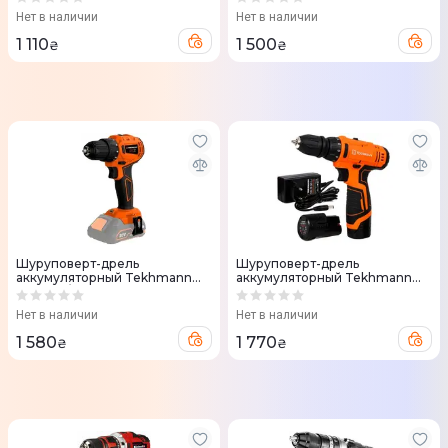
та ЗП
Нет в наличии
Нет в наличии
1 110
1 500
₴
₴
Шуруповерт-дрель
Шуруповерт-дрель
аккумуляторный Tekhmann
аккумуляторный Tekhmann
TCD-40/i20 BS 20В без АКБ и
TCD-12 QC Li 12В
ЗУ
Нет в наличии
Нет в наличии
1 580
1 770
₴
₴