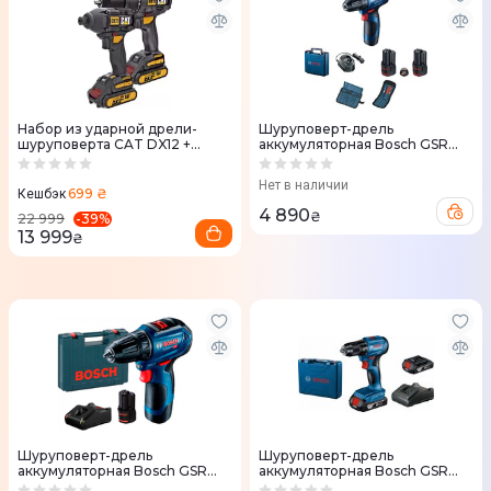
Набор из ударной дрели-
Шуруповерт-дрель
шуруповерта CAT DX12 +
аккумуляторная Bosch GSR
ударный шуруповерт DX71
120-Li 12V АКБ 2x2Aч и ЗУ +
(DX12K)
набор бит и сверл (22шт)
Нет в наличии
0.601.9G8.002
699 ₴
Кешбэк
4 890
₴
-
39
%
22 999
13 999
₴
Шуруповерт-дрель
Шуруповерт-дрель
аккумуляторная Bosch GSR
аккумуляторная Bosch GSR
12V-30 2Aг - 6Аг
185-LI 18V АКБ 2x2Aч и ЗУ