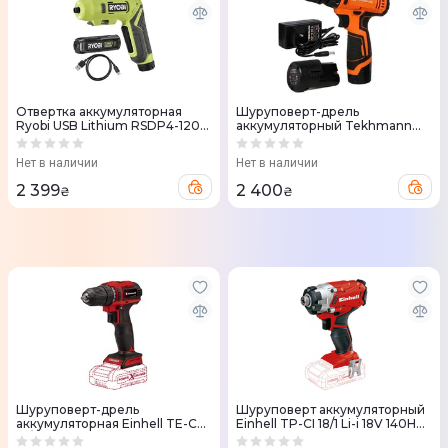
Отвертка аккумуляторная
Шуруповерт-дрель
Ryobi USB Lithium RSDP4-120G
аккумуляторный Tekhmann
4V АКБ 1х2Ач поворотная
TCD-12 QC Li v2.0 12В 2х2А год
ручка
кейс
Нет в наличии
Нет в наличии
2 399
2 400
₴
₴
Шуруповерт-дрель
Шуруповерт аккумуляторный
аккумуляторная Einhell TE-CD
Einhell TP-CI 18/1 Li-i 18V 140Нм
18/40 Li-i BL-Solo 18V 40Нм
ударный без АКБ и ЗУ