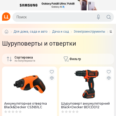
Для дома, сада и авто
Дача и сад
Электроинструменты
Шур
Шуруповерты и отвертки
Сортировка
Фильтр
по популярности
Аккумуляторная отвертка
Шуруповерт аккумуляторний
Black&Decker CS3651LC
Black+Decker BDCDD12