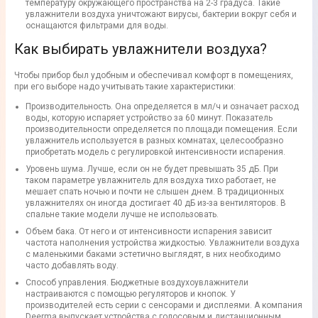
температуру окружающего пространства на 2-3 градуса. Такие
увлажнители воздуха уничтожают вирусы, бактерии вокруг себя и
оснащаются фильтрами для воды.
Как выбирать увлажнители воздуха?
Чтобы прибор был удобным и обеспечивал комфорт в помещениях,
при его выборе надо учитывать такие характеристики:
Производительность. Она определяется в мл/ч и означает расход
воды, которую испаряет устройство за 60 минут. Показатель
производительности определяется по площади помещения. Если
увлажнитель используется в разных комнатах, целесообразно
приобретать модель с регулировкой интенсивности испарения.
Уровень шума. Лучше, если он не будет превышать 35 дБ. При
таком параметре увлажнитель для воздуха тихо работает, не
мешает спать ночью и почти не слышен днем. В традиционных
увлажнителях он иногда достигает 40 дБ из-за вентиляторов. В
спальне такие модели лучше не использовать.
Объем бака. От него и от интенсивности испарения зависит
частота наполнения устройства жидкостью. Увлажнители воздуха
с маленькими баками эстетично выглядят, в них необходимо
часто добавлять воду.
Способ управления. Бюджетные воздухоувлажнители
настраиваются с помощью регуляторов и кнопок. У
производителей есть серии с сенсорами и дисплеями. А компания
Deerma выпускает устройства с голосовым и дистанционным