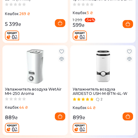
PX310W
5 ₴
Кешбэк
269 ₴
Кешбэк
-
54
%
1 299
5 399
599
₴
₴
Увлажнитель воздуха WetAir
Увлажнитель воздуха
MH-250 Aroma
ARDESTO USH-M-BTN-4L-W
2
44 ₴
44 ₴
Кешбэк
Кешбэк
889
899
₴
₴