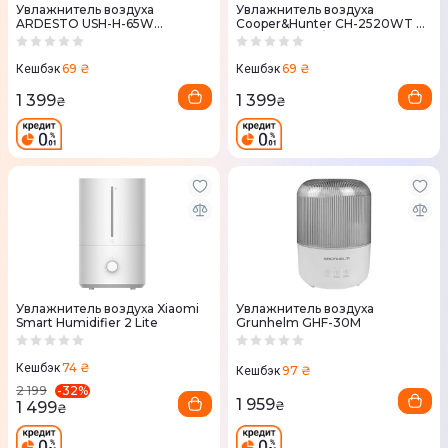
Увлажнитель воздуха
Увлажнитель воздуха
ARDESTO USH-H-65W
Cooper&Hunter CH-2520WT 25
ультразвуковой, 40м2, 6.5л,
м² 2 л 250 мл/г
390мл/г
ультразвуковой белый
69 ₴
69 ₴
Кешбэк
Кешбэк
1 399
1 399
₴
₴
Увлажнитель воздуха Xiaomi
Увлажнитель воздуха
Smart Humidifier 2 Lite
Grunhelm GHF-30M
74 ₴
Кешбэк
97 ₴
Кешбэк
-
32
%
2 199
1 959
1 499
₴
₴