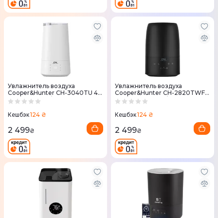
Увлажнитель воздуха
Увлажнитель воздуха
Cooper&Hunter CH-3040TU 40
Cooper&Hunter CH-2820TWF
м² 4 л 300 мл/г
30м2, 2л, 280мл/г
ультразвуковой
124 ₴
124 ₴
Кешбэк
Кешбэк
2 499
2 499
₴
₴