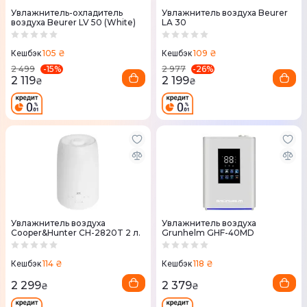
Увлажнитель-охладитель
Увлажнитель воздуха Beurer
воздуха Beurer LV 50 (White)
LA 30
105 ₴
109 ₴
Кешбэк
Кешбэк
-
15
%
-
26
%
2 499
2 977
2 119
2 199
₴
₴
Увлажнитель воздуха
Увлажнитель воздуха
Cooper&Hunter CH-2820T 2 л.
Grunhelm GHF-40MD
114 ₴
118 ₴
Кешбэк
Кешбэк
2 299
2 379
₴
₴