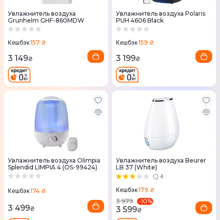
Увлажнитель воздуха
Увлажнитель воздуха Polaris
Grunhelm GHF-860MDW
PUH 4606 Black
157 ₴
159 ₴
Кешбэк
Кешбэк
3 149
3 199
₴
₴
Увлажнитель воздуха Olimpia
Увлажнитель воздуха Beurer
Splendid LIMPIA 4 (OS-99424)
LB 37 (White)
4
179 ₴
Кешбэк
174 ₴
Кешбэк
-
10
%
3 979
3 499
₴
3 599
₴