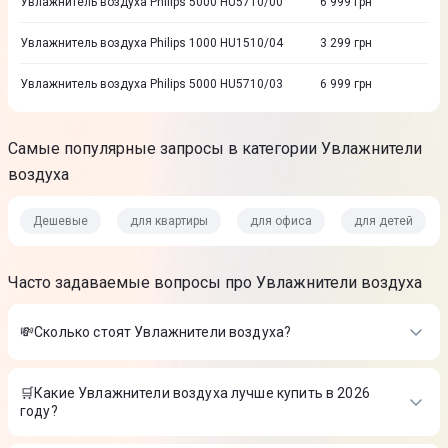
Увлажнитель воздуха Philips 5000 HU5710/00
6 999
грн
Увлажнитель воздуха Philips 1000 HU1510/04
3 299
грн
Увлажнитель воздуха Philips 5000 HU5710/03
6 999
грн
Самые популярные запросы в категории Увлажнители
воздуха
Дешевые
для квартиры
для офиса
для детей
Часто задаваемые вопросы про Увлажнители воздуха
💸Сколько стоят Увлажнители воздуха?
Стоимость товаров в категории Увлажнители воздуха в
интернет-магазине Цитрус
🛒Какие Увлажнители воздуха лучше купить в 2026
году?
Увлажнитель воздуха Lydsto Humidifier F200S
-
888 ₴
Увлажнитель воздуха Beurer LB 37 (White)
-
3 599 ₴
Самые лучшие Увлажнители воздуха в 2026 году по мнению