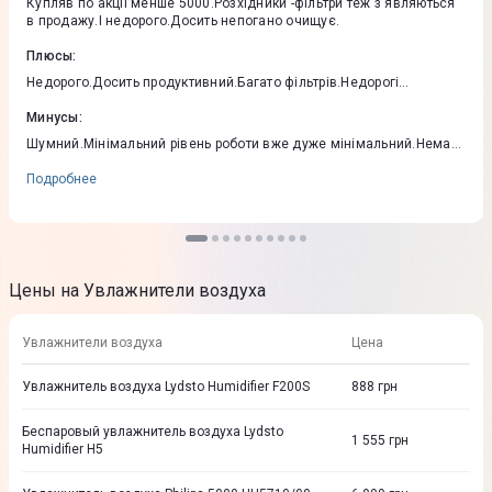
Купляв по акції менше 5000.Розхідники -фільтри теж з'являються
в продажу.І недорого.Досить непогано очищує.
Плюсы
:
Недорого.Досить продуктивний.Багато фільтрів.Недорогі
розхідники.
Минусы
:
Шумний.Мінімальний рівень роботи вже дуже мінімальний.Немає
показників забрудненості повітря.Тоненький короткий шнур блока
живлення.Одним словом обмежений функціонал.
Подробнее
Цены на Увлажнители воздуха
Увлажнители воздуха
Цена
Увлажнитель воздуха Lydsto Humidifier F200S
888
грн
Беспаровый увлажнитель воздуха Lydsto
1 555
грн
Humidifier H5