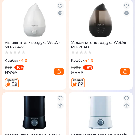
Увлажнитель воздуха WetAir
Увлажнитель воздуха WetAir
MH-204W
MH-204B
44 ₴
44 ₴
Кешбэк
Кешбэк
-
10
%
-
18
%
999
1 099
899
899
₴
₴