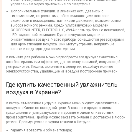
управлением через приложение со смартфона.
Дополнительные функции. В линейках есть девайсы с
гигрометрами, гигростатами, обеспечивающими контроль
влажности в помещениях, датчиками движения, возможностью
выбора ночного режима. Среди ультразвуковых моделей
COOPER&HUNTER, ELECTROLUX, WetAir есть приборы с ионизацией,
LED-подсветкой, компания Dyson выпускает модели с
очистителями воздуха. Часто приборы оснащаются резервуарами
для ароматизации воздуха. Они могут устранять неприятные
запахи и подходят для ароматерапии.
В комнату для ребенка можно приобрести воздухоувлажнитель с
антибактериальным эффектом, дополненную лампой, излучающей
ультрафиолет. Людям, склонным к аллергии, подойдут ионные
электроустройства, удаляющие из воздуха посторонние примеси.
Где купить качественный увлажнитель
воздуха в Украине?
В интернет-магазине Цитрус в Украине можно купить увлажнитель
воздуха в Киеве по выгодной цене. В каталоге представлены
традиционные, ультразвуковые, паровые модели от известных
производителей. Прибор можно заказать онлайн с доставкой в любой
регион. Преимущества покупки техники в Цитрусе:
гарантия возврата и обмена товара;