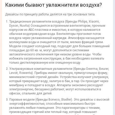
Какими бывают увлажнители воздуха?
Девайсы по принципу работы делятся на три основных типа.
Традиционные увлажнители воздуха (бренды Philips, Xiaomi,
Dyson, Nuvita) Оснащаются встроенным вентилятором, прочным
корпусом из АБС-пластика и емкостью, в которую наливается
обычная водопроводная вода. Вентиляторы прогоняют поток
воздуха через увлажненный картридж. Атмосфера насыщается
молекулами воды и очищается от пыли, мелких фракций грязи.
Модели создают холодный пар, подходят для больших помещений
площадью до 60 кв. м, могут дополняться системами
автоматического отключения при низком уровне воды. Чтобы
избежать загрязнения конструкции, в бак необходимо заливать
только дистиллированную или очищенную воду.
Ультразвуковые компактные увлажнители (бренды Deerma, Beurer,
Levoit, Rowenta). Приборы имеют овальную, прямоугольную форму,
минималистский строгий дизайн. Устройства излучают ультразвук,
который превращает воду, залитую в бак, в пар. Он проходит через
мембрану и попадает в воздух. Аппараты экономно расходуют
электроэнергию, бесшумно работают, могут использоваться в
офисах, спальнях для детей.
Паровые модели (бренды Boneco, Stadler). Это девайсы с высокой
энергоэффективностью, способные максимально быстро
увлажнять любые помещения. Это парогенераторы с тенами,
производящие горячий или теплый пар, который повышает