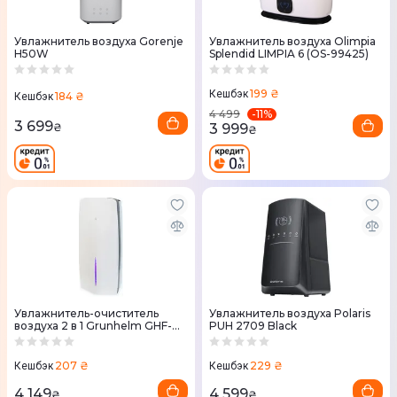
Увлажнитель воздуха Gorenje
Увлажнитель воздуха Olimpia
H50W
Splendid LIMPIA 6 (OS-99425)
199 ₴
Кешбэк
184 ₴
Кешбэк
-
11
%
4 499
3 699
3 999
₴
₴
Увлажнитель-очиститель
Увлажнитель воздуха Polaris
воздуха 2 в 1 Grunhelm GHF-
PUH 2709 Black
460MP
207 ₴
229 ₴
Кешбэк
Кешбэк
4 149
4 599
₴
₴