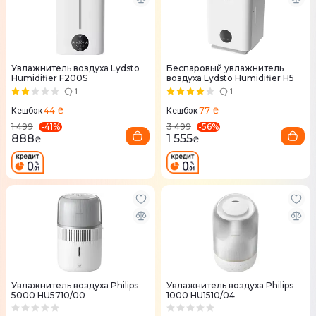
Увлажнитель воздуха Lydsto
Беспаровый увлажнитель
Humidifier F200S
воздуха Lydsto Humidifier H5
1
1
44 ₴
77 ₴
Кешбэк
Кешбэк
-
41
%
-
56
%
1 499
3 499
888
1 555
₴
₴
Увлажнитель воздуха Philips
Увлажнитель воздуха Philips
5000 HU5710/00
1000 HU1510/04