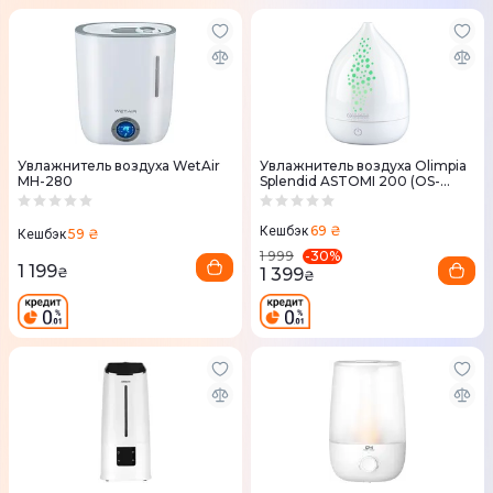
Увлажнитель воздуха WetAir
Увлажнитель воздуха Olimpia
MH-280
Splendid ASTOMI 200 (OS-
99406)
69 ₴
Кешбэк
59 ₴
Кешбэк
-
30
%
1 999
1 199
1 399
₴
₴