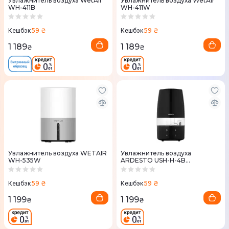
Увлажнитель воздуха WetAir
Увлажнитель воздуха WetAir
WH-411B
WH-411W
59 ₴
59 ₴
Кешбэк
Кешбэк
1 189
1 189
₴
₴
Увлажнитель воздуха WETAIR
Увлажнитель воздуха
WH-535W
ARDESTO USH-H-4B
ультразвуковой, 30м2, 4л,
2800мл/г
59 ₴
59 ₴
Кешбэк
Кешбэк
1 199
1 199
₴
₴