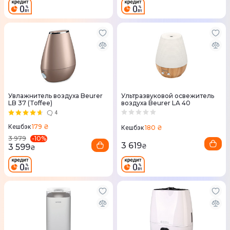
Увлажнитель воздуха Beurer
Ультразвуковой освежитель
LB 37 (Toffee)
воздуха Beurer LA 40
4
179 ₴
Кешбэк
180 ₴
Кешбэк
-
10
%
3 979
3 619
3 599
₴
₴