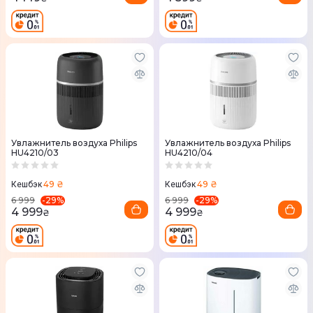
Увлажнитель воздуха Philips
Увлажнитель воздуха Philips
HU4210/03
HU4210/04
49 ₴
49 ₴
Кешбэк
Кешбэк
-
29
%
-
29
%
6 999
6 999
4 999
4 999
₴
₴