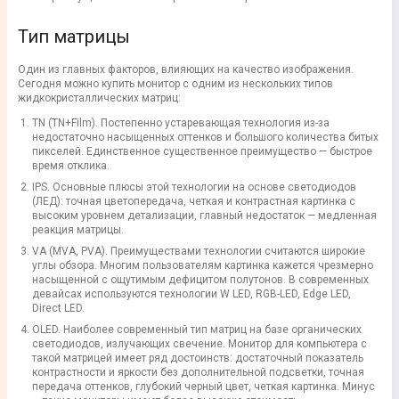
Тип матрицы
Один из главных факторов, влияющих на качество
изображения
.
Сегодня можно
купить монитор
с одним из нескольких
типов
жидкокристаллических
матриц
:
TN
(
TN+Film
). Постепенно устаревающая технология из-за
недостаточно насыщенных оттенков и большого количества битых
пикселей. Единственное существенное преимущество — быстрое
время отклика
.
IPS
. Основные плюсы этой технологии на основе светодиодов
(
ЛЕД
): точная
цветопередача
, четкая и контрастная
картинка
с
высоким уровнем детализации, главный недостаток — медленная
реакция матрицы.
VA
(MVA, PVA). Преимуществами технологии считаются широкие
углы обзора. Многим пользователям картинка кажется чрезмерно
насыщенной с ощутимым дефицитом полутонов. В современных
девайсах используются технологии W
LED
, RGB-LED, Edge LED,
Direct LED.
OLED
. Наиболее современный тип матриц на базе органических
светодиодов, излучающих свечение.
Монитор для компьютера
с
такой матрицей имеет ряд достоинств: достаточный показатель
контрастности и
яркости
без дополнительной подсветки, точная
передача оттенков, глубокий черный цвет, четкая
картинка
. Минус