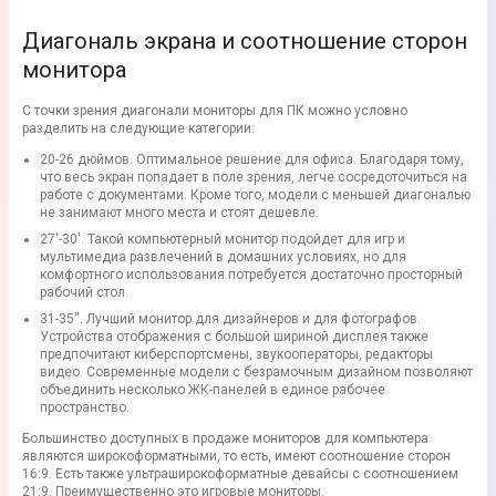
Диагональ экрана и соотношение сторон
монитора
С точки зрения
диагонали
мониторы для ПК
можно условно
разделить на следующие категории:
20-26
дюймов
. Оптимальное решение
для офиса
. Благодаря тому,
что весь
экран
попадает в поле зрения, легче сосредоточиться на
работе с документами. Кроме того, модели с меньшей диагональю
не занимают много места и стоят дешевле.
27
'
-30'. Такой
компьютерный монитор
подойдет для игр и
мультимедиа развлечений в домашних условиях, но для
комфортного использования потребуется достаточно просторный
рабочий стол.
31-35''. Лучший
монитор
для дизайнеров
и
для фотографов
.
Устройства отображения с
большой
шириной
дисплея
также
предпочитают
киберспортсмены
, звукооператоры, редакторы
видео. Современные модели с
безрамочным
дизайном позволяют
объединить несколько
ЖК-панелей
в единое рабочее
пространство.
Большинство доступных в продаже
мониторов для компьютера
являются
широкоформатными
, то есть, имеют
соотношение сторон
16:9. Есть также
ультраширокоформатные
девайсы с соотношением
21:9. Преимущественно это
игровые мониторы
.