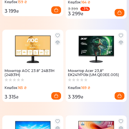
159 ₴
Кешбэк
164 ₴
Кешбэк
-
3
%
3 399
3 199
₴
3 299
₴
Монитор AOC 23.8" 24B31H
Монитор Acer 23,8"
(24B31H)
EK241YP0bi (UM.QE0EE.005)
165 ₴
169 ₴
Кешбэк
Кешбэк
3 315
3 399
₴
₴