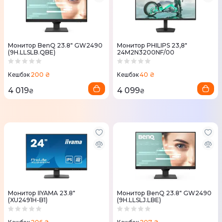
Монитор BenQ 23.8" GW2490
Монитор PHILIPS 23,8"
(9H.LLSLB.QBE)
24M2N3200NF/00
200 ₴
40 ₴
Кешбэк
Кешбэк
4 019
4 099
₴
₴
Монитор IIYAMA 23.8"
Монитор BenQ 23.8" GW2490
(XU2491H-B1)
(9H.LLSLJ.LBE)