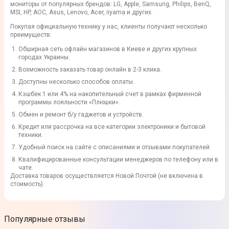
мониторы
от популярных
брендов
:
LG
,
Apple
,
Samsung
,
Philips
,
BenQ
,
MSI
,
HP
,
AOC
,
Asus
,
Lenovo
,
Acer
,
iiyama
и других.
Покупая
официальную технику
у нас,
клиенты
получают несколько
преимуществ:
Обширная сеть офлайн магазинов в
Киеве
и других крупных
городах
Украины
.
Возможность
заказать
товар
онлайн
в 2-3 клика.
Доступны несколько способов
оплаты
.
Кэшбек 1 или 4% на накопительный счет в рамках фирменной
программы лояльности «Плюшки».
Обмен и ремонт б/у гаджетов и устройств.
Кредит или рассрочка на все категории электроники и бытовой
техники.
Удобный поиск на сайте с описаниями и отзывами покупателей.
Квалифицированные консультации менеджеров по телефону или в
чате.
Доставка
товаров осуществляется Новой Почтой (не включена в
стоимость).
Популярные отзывы