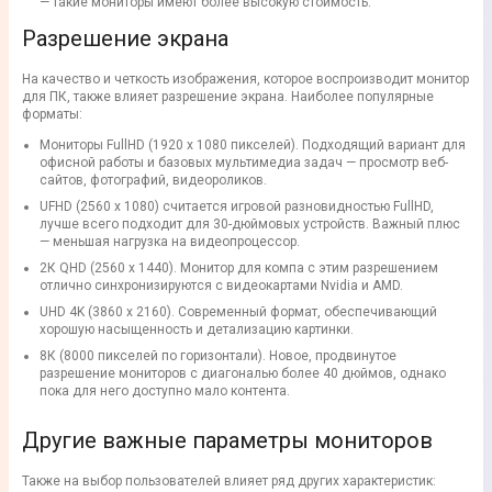
— такие
мониторы
имеют более высокую
стоимость
.
Разрешение экрана
На качество и четкость изображения, которое воспроизводит
монитор
для ПК
, также влияет
разрешение экрана
. Наиболее популярные
форматы:
Мониторы
FullHD
(1920 х 1080
пикселей
). Подходящий вариант для
офисной работы и базовых мультимедиа задач — просмотр веб-
сайтов, фотографий, видеороликов.
UFHD (2560 х 1080) считается игровой разновидностью FullHD,
лучше всего подходит для 30-дюймовых устройств. Важный плюс
— меньшая нагрузка на видеопроцессор.
2К
QHD
(2560 х 1440).
Монитор
для компа
с этим разрешением
отлично синхронизируются с видеокартами Nvidia и AMD.
UHD
4K
(3860 x 2160). Современный формат, обеспечивающий
хорошую насыщенность и детализацию картинки.
8К
(8000 пикселей по горизонтали).
Новое
, продвинутое
разрешение
мониторов
с диагональю более 40 дюймов, однако
пока для него доступно мало контента.
Другие важные параметры
мониторов
Также на выбор пользователей влияет ряд других характеристик: