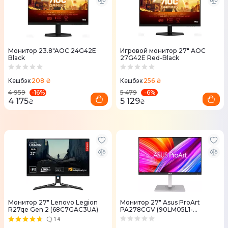
Монитор 23.8"AOC 24G42E
Игровой монитор 27" AOC
Black
27G42E Red-Black
208 ₴
256 ₴
Кешбэк
Кешбэк
-
16
%
-
6
%
4 959
5 479
4 175
5 129
₴
₴
Монитор 27" Lenovo Legion
Монитор 27" Asus ProArt
R27qe Gen 2 (68C7GAC3UA)
PA278CGV (90LM05L1-
B04370)
14