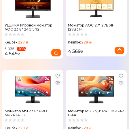
УЦЕНКА Игровой монитор
Монитор AOC 27" 27B31H
AOC 23,8" 24G15N2
(27B31H)
227 ₴
228 ₴
Кешбэк
Кешбэк
-
10
%
5 035
4 569
₴
4 549
₴
Монитор MSI 23.8" PRO
Монитор MSI 23,8" PRO MP242
MP242A E2
E14A
229 ₴
229 ₴
Кешбэк
Кешбэк