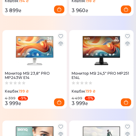
194 ₴
198 ₴
Кешбэк
Кешбэк
3 899
3 960
₴
₴
Монитор MSI 23,8" PRO
Монитор MSI 24,5" PRO MP251
MP243W E14
E14L
199 ₴
199 ₴
Кешбэк
Кешбэк
-
9
%
-
11
%
4 399
4 499
3 999
3 999
₴
₴