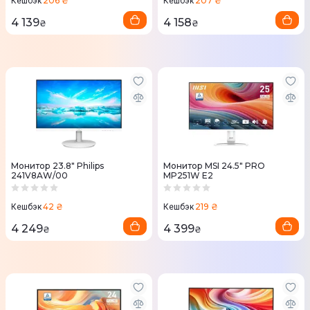
206 ₴
207 ₴
Кешбэк
Кешбэк
4 139
4 158
₴
₴
Монитор 23.8" Philips
Монитор MSI 24.5" PRO
241V8AW/00
MP251W E2
42 ₴
219 ₴
Кешбэк
Кешбэк
4 249
4 399
₴
₴