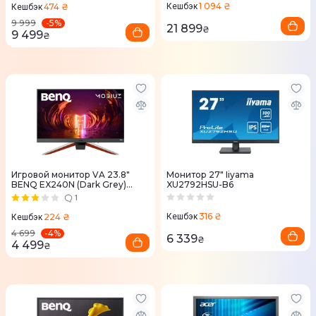
1 094 ₴
474 ₴
Кешбэк
Кешбэк
-
5
%
9 999
21 899
₴
9 499
₴
Игровой монитор VA 23.8"
Монитор 27" Iiyama
BENQ EX240N (Dark Grey)
XU2792HSU-B6
9H.LL6LB.QBE
1
316 ₴
224 ₴
Кешбэк
Кешбэк
-
4
%
4 699
6 339
₴
4 499
₴