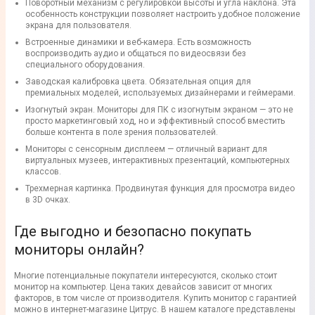
Поворотный
механизм с
регулировкой высоты и угла наклона
. Эта
особенность конструкции позволяет настроить удобное положение
экрана для пользователя.
Встроенные динамики
и
веб-камера
. Есть возможность
воспроизводить аудио и общаться по видеосвязи без
специального оборудования.
Заводская
калибровка цвета
. Обязательная опция для
премиальных моделей, используемых дизайнерами и геймерами.
Изогнутый
экран.
Монитор
ы для ПК с изогнутым экраном — это не
просто маркетинговый ход, но и эффективный способ вместить
больше контента в поле зрения пользователей.
Мониторы
с
сенсорным
дисплеем — отличный вариант для
виртуальных музеев, интерактивных презентаций, компьютерных
классов.
Трехмерная картинка. Продвинутая функция для просмотра видео
в
3D
очках.
Где выгодно и безопасно покупать
мониторы онлайн?
Многие потенциальные покупатели интересуются,
сколько стоит
монитор
на компьютер
.
Цена
таких девайсов зависит от многих
факторов, в том числе от производителя.
Купить монитор
с
гарантией
можно в
интернет-магазине
Цитрус. В нашем
каталоге
представлены