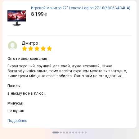
Игровой монитор 27" Lenovo Legion 27-10(68C5GAC4UA)
8 199
₴
Дмитро
Опыт использования
:
Екран хороший, зручний для очей, дуже яскравий. Ніжка
багатофункціональна, тому вертіти екраном можна як завгодно,
лише трохи місця на столі забирає. Якщо вам на стандартних
налаштуваннях монітора він надто разить очі, або кольори
перенасичені, то у меню монітора температуру кольорів поставте
Плюсы
:
sRGB і кольори будуть максимально природніми і комфортними.
в ньому все в плюсі!
Яскравість монітора краще невелику встановити.
Минусы
:
не шукав
Подробнее