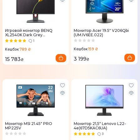
Игровой монитор BENQ
Монитор Acer 19.5" V206Qbi
XL2540K Dark Grey
(UM.IV6EE.022)
(9H.LJMLB.QBE)
1
159 ₴
789 ₴
Кешбэк
Кешбэк
3 199
15 783
₴
₴
Монитор MSI 21.45" PRO
Монитор 21,5" Lenovo L22-
MP225V
4e(67D5KAC6UA)
3