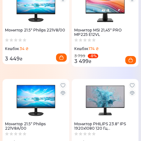
Монитор 21.5" Philips 221V8/00
Монитор MSI 21,45" PRO
MP225 E12VL
34 ₴
174 ₴
Кешбэк
Кешбэк
-
8
%
3 799
3 449
₴
3 499
₴
Монитор 21.5" Philips
Монитор PHILIPS 23.8" IPS
221V8A/00
1920х1080 120 Гц
(24E2N1110/00)