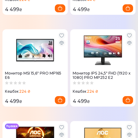
4 499
4 499
₴
₴
Монитор MSI 15,6" PRO MP165
Монитор IPS 24,5" FHD (1920 x
E6
1080) PRO MP252 E2
224 ₴
224 ₴
Кешбэк
Кешбэк
4 499
4 499
₴
₴
Уценка