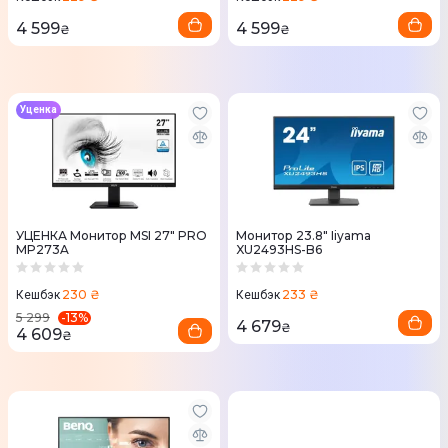
4 599
4 599
₴
₴
Уценка
УЦЕНКА Монитор MSI 27" PRO
Монитор 23.8" Iiyama
MP273A
XU2493HS-B6
230 ₴
233 ₴
Кешбэк
Кешбэк
-
13
%
5 299
4 679
₴
4 609
₴