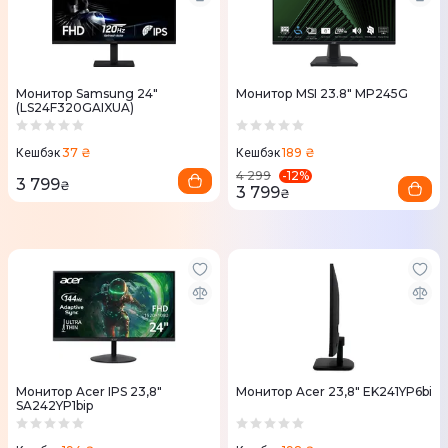
Монитор Samsung 24"
Монитор MSI 23.8" MP245G
(LS24F320GAIXUA)
37 ₴
189 ₴
Кешбэк
Кешбэк
-
12
%
4 299
3 799
₴
3 799
₴
Монитор Acer IPS 23,8"
Монитор Acer 23,8" EK241YP6bi
SA242YP1bip