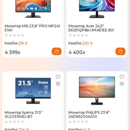
Монитор MSI 23,8" PRO MP241
Монитор Acer 24,5"
E14V
EK251QP6bi UM.KE1EE.601
219 ₴
220 ₴
Кешбэк
Кешбэк
4 399
4 400
₴
₴
Монитор Iiyama 21.5"
Монитор PHILIPS 23.8"
XU2293HSU-B7
24E1N1200A/00
224 ₴
44 ₴
Кешбэк
Кешбэк