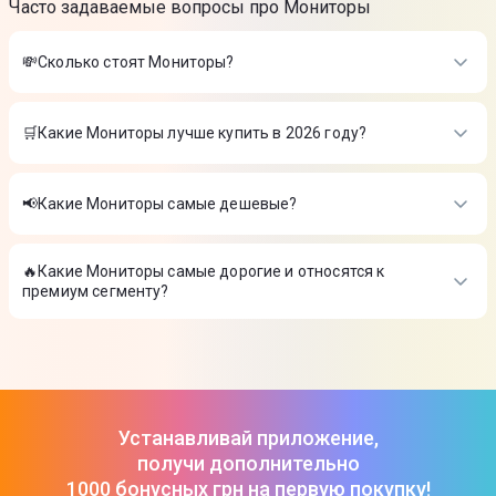
Часто задаваемые вопросы про Мониторы
💸Сколько стоят Мониторы?
Стоимость товаров в категории Мониторы в интернет-
магазине Цитрус
🛒Какие Мониторы лучше купить в 2026 году?
Монитор 24" Samsung S24D360 (LS24D360GAIXCI)
-
3 799 ₴
Самые лучшие Мониторы в 2026 году по мнению интернет-
Монитор Acer 24,5" EK251QP6bi UM.KE1EE.601
-
4 400 ₴
магазина Цитрус
Монитор MSI 23,8" PRO MP243W E14
-
3 999 ₴
📢Какие Мониторы самые дешевые?
Монитор 24" Samsung S24D360 (LS24D360GAIXCI)
-
3 799 ₴
На сегодня самые дешевые Мониторы
Монитор Acer 24,5" EK251QP6bi UM.KE1EE.601
-
4 400 ₴
Монитор MSI 23,8" PRO MP243W E14
-
3 999 ₴
🔥Какие Мониторы самые дорогие и относятся к
Монитор 24" Samsung S24D360 (LS24D360GAIXCI)
-
3 799 ₴
премиум сегменту?
Монитор Acer 24,5" EK251QP6bi UM.KE1EE.601
-
4 400 ₴
Монитор MSI 23,8" PRO MP243W E14
-
3 999 ₴
ТОП-3 дорогих товаров из категории Мониторы в Цитрусе
Монитор 24" Samsung S24D360 (LS24D360GAIXCI)
-
3 799 ₴
Монитор Acer 24,5" EK251QP6bi UM.KE1EE.601
-
4 400 ₴
Монитор MSI 23,8" PRO MP243W E14
-
3 999 ₴
Устанавливай приложение,
получи дополнительно
1000 бонусных грн на первую покупку!