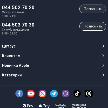
044 502 70 20
Позвонить
Оформить заказ
9:00 - 21:00
044 503 70 30
Позвонить
Служба поддержки
9:00 - 21:00
Цитрус
Карьера
Клиентам
Магазины
Публичные оферты
Новинки Apple
Для СМИ
Видеообзоры
iPhone 17
Категории
Оптовым клиентам
Акции, розыгрыши, призы
iPhone 17 Pro
Аудио
Служба поддержки клиентов
Инструкции и прошивки
iPhone 17 Pro Max
Техника Apple
О Компании
Доставка
iPhone Air
Смартфоны
Новости
Оплата
AirPods Pro 3
Техника для кухни
Безналичный расчет