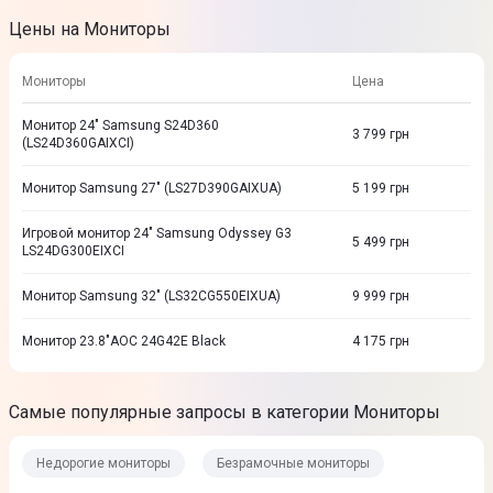
Цены на Мониторы
Мониторы
Цена
Монитор 24" Samsung S24D360
3 799
грн
(LS24D360GAIXCI)
Монитор Samsung 27" (LS27D390GAIXUA)
5 199
грн
Игровой монитор 24" Samsung Odyssey G3
5 499
грн
LS24DG300EIXCI
Монитор Samsung 32" (LS32CG550EIXUA)
9 999
грн
Монитор 23.8"AOC 24G42E Black
4 175
грн
Самые популярные запросы в категории Мониторы
Недорогие мониторы
Безрамочные мониторы