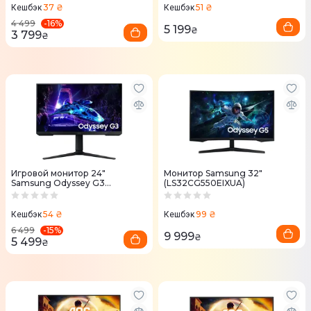
37 ₴
51 ₴
Кешбэк
Кешбэк
-
16
%
4 499
5 199
₴
3 799
₴
Игровой монитор 24"
Монитор Samsung 32"
Samsung Odyssey G3
(LS32CG550EIXUA)
LS24DG300EIXCI
54 ₴
99 ₴
Кешбэк
Кешбэк
-
15
%
6 499
9 999
₴
5 499
₴