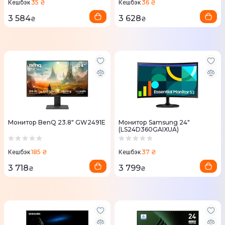
35 ₴
36 ₴
Кешбэк
Кешбэк
3 584
3 628
₴
₴
Монитор BenQ 23.8" GW2491E
Монитор Samsung 24"
(LS24D360GAIXUA)
185 ₴
37 ₴
Кешбэк
Кешбэк
3 718
3 799
₴
₴