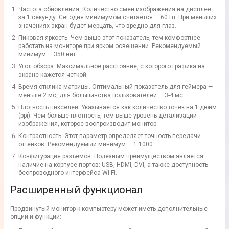
Частота обновления. Количество смен изображения на дисплее
за 1 секунду. Сегодня минимумом считается — 60
Гц
. При меньших
значениях экран будет мерцать, что вредно для глаз.
Пиковая яркость. Чем выше этот показатель, тем комфортнее
работать на
мониторе
при ярком освещении. Рекомендуемый
минимум — 350
нит
.
Угол обзора. Максимальное расстояние, с которого
графика
на
экране кажется четкой.
Время отклика матрицы. Оптимальный показатель
для геймера
—
меньше 2
мс
, для большинства пользователей — 3-4 мс.
Плотность пикселей. Указывается как количество
точек
на 1 дюйм
(ppi). Чем больше плотность, тем выше уровень детализации
изображения, которое воспроизводит
монитор
.
Контрастность. Этот параметр определяет точность передачи
оттенков. Рекомендуемый минимум — 1:1000.
Конфигурация
разъемов
. Полезным преимуществом является
наличие на корпусе
портов
:
USB
,
HDMI
,
DVI
, а также доступность
беспроводного
интерфейса
Wi Fi
.
Расширенный функционал
Продвинутый
монитор
к компьютеру
может иметь дополнительные
опции и функции: