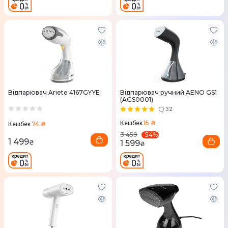
Відпарювач Ariete 4167GYYE
Відпарювач ручний AENO GS1
(AGS0001)
32
15 ₴
Кешбек
74 ₴
Кешбек
-
54
%
3 459
1 499
₴
1 599
₴