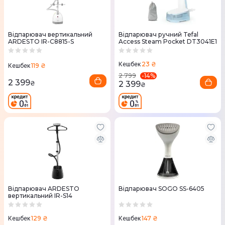
Відпарювач вертикальний
Відпарювач ручний Tefal
ARDESTO IR-C8815-S
Access Steam Pocket DT3041E1
23 ₴
Кешбек
119 ₴
Кешбек
-
14
%
2 799
2 399
2 399
₴
₴
Відпарювач ARDESTO
Відпарювач SOGO SS-6405
вертикальний IR-S14
129 ₴
147 ₴
Кешбек
Кешбек