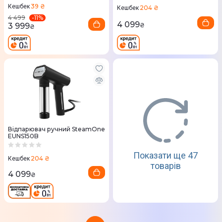
39 ₴
Кешбек
204 ₴
Кешбек
-
11
%
4 499
4 099
3 999
₴
₴
Відпарювач ручний SteamOne
EUNS150B
Показати ще 47
204 ₴
Кешбек
товарів
4 099
₴