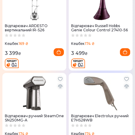
Відпарювач ARDESTO
Відпарювач Russell Hobbs
вертикальний IR-S26
Genie Colour Control 27410-56
169 ₴
174 ₴
Кешбек
Кешбек
3 399
3 499
₴
₴
Відпарювач ручний SteamOne
Відпарювач Electrolux ручний
SN250MG-A
E7HS28WB
174 ₴
174 ₴
Кешбек
Кешбек