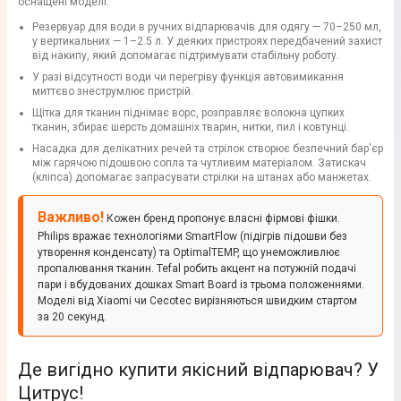
оснащені моделі:
Резервуар для води в ручних відпарювачів для одягу — 70–250 мл,
у вертикальних — 1–2.5 л. У деяких пристроях передбачений захист
від накипу, який допомагає підтримувати стабільну роботу.
У разі відсутності води чи перегріву функція автовимикання
миттєво знеструмлює пристрій.
Щітка для тканин піднімає ворс, розправляє волокна цупких
тканин, збирає шерсть домашніх тварин, нитки, пил і ковтунці.
Насадка для делікатних речей та стрілок створює безпечний бар'єр
між гарячою підошвою сопла та чутливим матеріалом. Затискач
(кліпса) допомагає запрасувати стрілки на штанах або манжетах.
Важливо!
Кожен бренд пропонує власні фірмові фішки.
Philips вражає технологіями SmartFlow (підігрів підошви без
утворення конденсату) та OptimalTEMP, що унеможливлює
пропалювання тканин. Tefal робить акцент на потужній подачі
пари і вбудованих дошках Smart Board із трьома положеннями.
Моделі від Xiaomi чи Cecotec вирізняються швидким стартом
за 20 секунд.
Де вигідно купити якісний відпарювач? У
Цитрус!