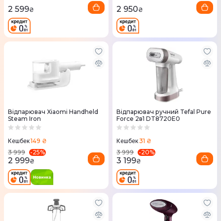
2 599
2 950
₴
₴
Відпарювач Xiaomi Handheld
Відпарювач ручний Tefal Pure
Steam Iron
Force 2в1 DT8720E0
149 ₴
31 ₴
Кешбек
Кешбек
-
25
%
-
20
%
3 999
3 999
2 999
3 199
₴
₴