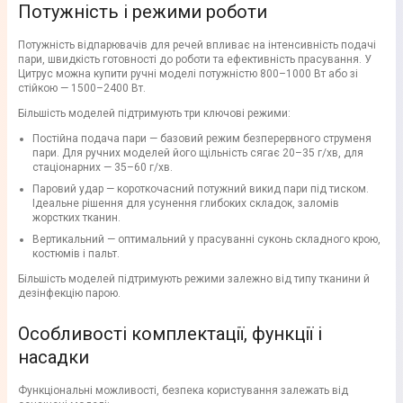
Потужність і режими роботи
Потужність відпарювачів для речей впливає на інтенсивність подачі
пари, швидкість готовності до роботи та ефективність прасування. У
Цитрус можна купити ручні моделі потужністю 800–1000 Вт або зі
стійкою — 1500–2400 Вт.
Більшість моделей підтримують три ключові режими:
Постійна подача пари — базовий режим безперервного струменя
пари. Для ручних моделей його щільність сягає 20–35 г/хв, для
стаціонарних — 35–60 г/хв.
Паровий удар — короткочасний потужний викид пари під тиском.
Ідеальне рішення для усунення глибоких складок, заломів
жорстких тканин.
Вертикальний — оптимальний у прасуванні суконь складного крою,
костюмів і пальт.
Більшість моделей підтримують режими залежно від типу тканини й
дезінфекцію парою.
Особливості комплектації, функції і
насадки
Функціональні можливості, безпека користування залежать від