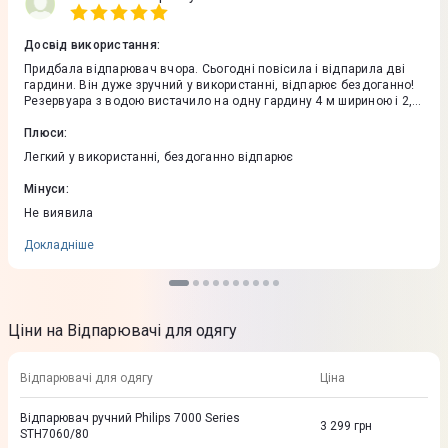
Досвід використання
:
Придбала відпарювач вчора. Сьогодні повісила і відпарила дві
гардини. Він дуже зручний у використанні, відпарює бездоганно!
Резервуара з водою вистачило на одну гардину 4 м шириною і 2,5
метри висотою. Швидко нагрівається. Покупкою дуже
задоволена!
Плюси
:
Легкий у використанні, бездоганно відпарює
Мінуси
:
Не виявила
Докладніше
Ціни на Відпарювачі для одягу
Відпарювачі для одягу
Ціна
Відпарювач ручний Philips 7000 Series
3 299
грн
STH7060/80