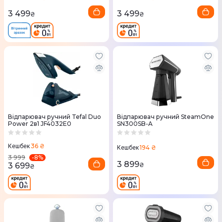
3 499
3 499
₴
₴
Відпарювач ручний Tefal Duo
Відпарювач ручний SteamOne
Power 2в1 JF4032E0
SN300SB-A
36 ₴
Кешбек
194 ₴
Кешбек
-
8
%
3 999
3 899
3 699
₴
₴