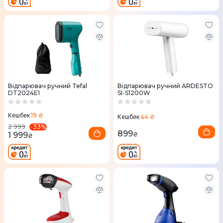
Відпарювач ручний Tefal
Відпарювач ручний ARDESTO
DT2024E1
SI-S1200W
19 ₴
Кешбек
44 ₴
Кешбек
-
33
%
2 999
899
1 999
₴
₴