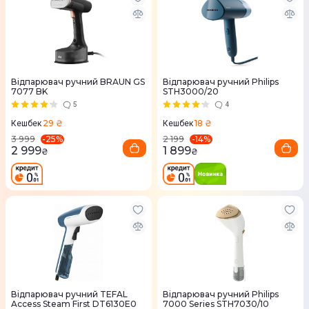
Відпарювач ручний BRAUN GS
Відпарювач ручний Philips
7077 BK
STH3000/20
5
4
29 ₴
18 ₴
Кешбек
Кешбек
-
25
%
-
14
%
3 999
2 199
2 999
1 899
₴
₴
Відпарювач ручний TEFAL
Відпарювач ручний Philips
Access Steam First DT6130E0
7000 Series STH7030/10