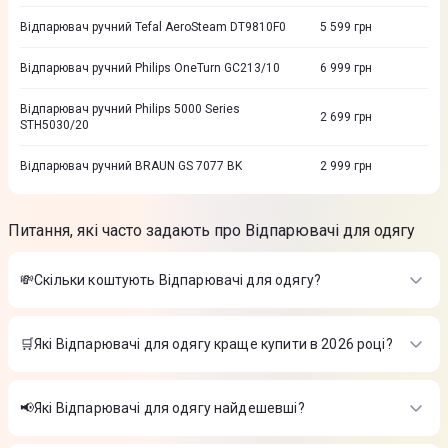
Відпарювач ручний Tefal AeroSteam DT9810F0
5 599
грн
Відпарювач ручний Philips OneTurn GC213/10
6 999
грн
Відпарювач ручний Philips 5000 Series
2 699
грн
STH5030/20
Відпарювач ручний BRAUN GS 7077 BK
2 999
грн
Питання, які часто задають про Відпарювачі для одягу
💸Скільки коштують Відпарювачі для одягу?
Вартість товарів в категорії Відпарювачі для одягу в
інтернет-магазині Цитрус
🛒Які Відпарювачі для одягу краще купити в 2026 році?
Відпарювач ручний Philips 7000 Series STH7060/80
-
3 299
Найкращі Відпарювачі для одягу в 2026 році на думку
₴
інтернет-магазину Цитрус
Відпарювач ручний Tefal Pure Force 2в1 DT8720E0
-
3 199
📢Які Відпарювачі для одягу найдешевші?
₴
Відпарювач ручний Philips 7000 Series STH7060/80
-
3 299
Відпарювач Ergo GS-1809
-
1 899 ₴
На сьогодні найдешевші Відпарювачі для одягу
₴