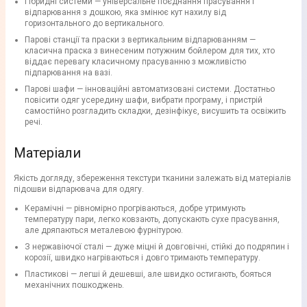
Гібридні системи — універсальне поєднання прасування і
відпарювання з дошкою, яка змінює кут нахилу від
горизонтального до вертикального.
Парові станції та праски з вертикальним відпарюванням —
класична праска з винесеним потужним бойлером для тих, хто
віддає перевагу класичному прасуванню з можливістю
підпарювання на вазі.
Парові шафи — інноваційні автоматизовані системи. Достатньо
повісити одяг усередину шафи, вибрати програму, і пристрій
самостійно розгладить складки, дезінфікує, висушить та освіжить
речі.
Матеріали
Якість догляду, збереження текстури тканини залежать від матеріалів
підошви відпарювача для одягу.
Керамічні — рівномірно прогріваються, добре утримують
температуру пари, легко ковзають, допускають сухе прасування,
але дряпаються металевою фурнітурою.
З нержавіючої сталі — дуже міцні й довговічні, стійкі до подряпин і
корозії, швидко нагріваються і довго тримають температуру.
Пластикові — легші й дешевші, але швидко остигають, бояться
механічних пошкоджень.