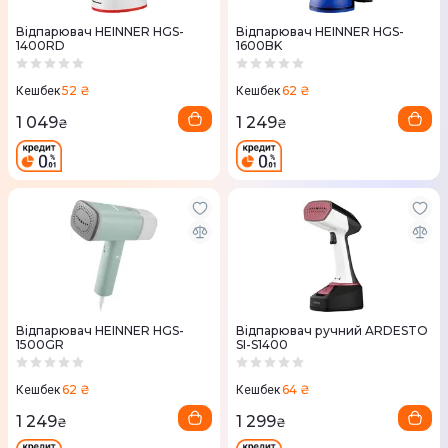
Відпарювач HEINNER HGS-
Відпарювач HEINNER HGS-
1400RD
1600BK
52 ₴
62 ₴
Кешбек
Кешбек
1 049
1 249
₴
₴
Відпарювач HEINNER HGS-
Відпарювач ручний ARDESTO
1500GR
SI-S1400
62 ₴
64 ₴
Кешбек
Кешбек
1 249
1 299
₴
₴