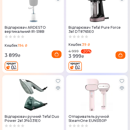
Відпарювач ARDESTO
Відпарювач Tefal Pure Force
вертикальний IR-S18B
3в1 DT8765E0
39 ₴
Кешбек
194 ₴
Кешбек
-
20
%
4 999
3 899
3 999
₴
₴
Відпарювач ручний Tefal Duo
Отпариватель ручной
Power 2в1 JF4031E0
SteamOne EUNS150P