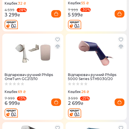
55 ₴
32 ₴
Кешбек
Кешбек
-
30
%
-
28
%
7 999
4 599
5 599
3 299
₴
₴
Відпарювач ручний Philips
Відпарювач ручний Philips
OneTurn GC213/10
5000 Series STH5030/20
69 ₴
26 ₴
Кешбек
Кешбек
-
13
%
-
25
%
7 999
3 599
6 999
2 699
₴
₴