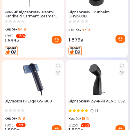
Ручний відпарювач Xiaomi
Відпарювач Grunhelm
Handheld Garment Steamer
GHS1509B
(1059720)
84 ₴
Кешбек
93 ₴
Кешбек
-
15
%
1 999
1 879
1 699
₴
₴
Відпарювач Ergo GS-1809
Відпарювач ручний AENO GS2
18
18 ₴
18 ₴
Кешбек
Кешбек
-
5
%
-
16
%
1 999
2 259