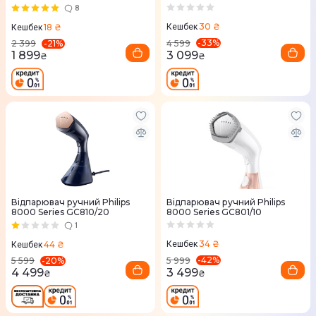
8
30 ₴
18 ₴
Кешбек
Кешбек
-
33
%
-
21
%
4 599
2 399
3 099
1 899
₴
₴
Відпарювач ручний Philips
Відпарювач ручний Philips
8000 Series GC810/20
8000 Series GC801/10
1
34 ₴
44 ₴
Кешбек
Кешбек
-
42
%
-
20
%
5 999
5 599
3 499
4 499
₴
₴