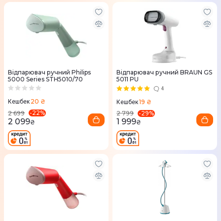
Відпарювач ручний Philips
Відпарювач ручний BRAUN GS
5000 Series STH5010/70
5011 PU
4
20 ₴
19 ₴
Кешбек
Кешбек
-
22
%
-
29
%
2 699
2 799
2 099
1 999
₴
₴