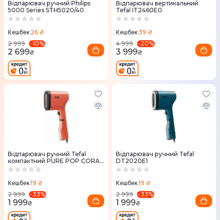
Відпарювач ручний Philips
Відпарювач вертикальний
5000 Series STH5020/40
Tefal IT2460E0
26 ₴
39 ₴
Кешбек
Кешбек
-
10
%
-
20
%
2 999
4 999
2 699
3 999
₴
₴
Відпарювач ручний Tefal
Відпарювач ручний Tefal
компактний PURE POP CORAL
DT2020E1
DT2022E1
19 ₴
19 ₴
Кешбек
Кешбек
-
33
%
-
33
%
2 999
2 999
1 999
1 999
₴
₴