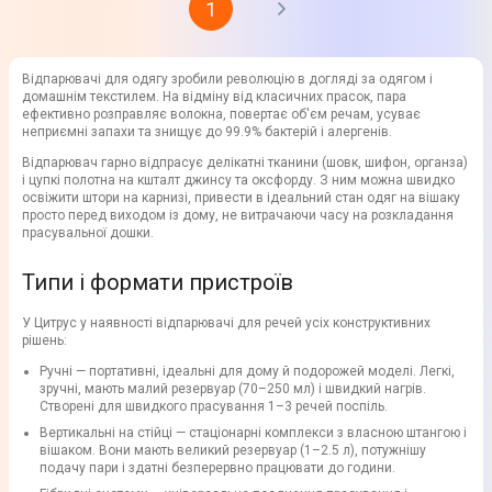
1
Відпарювачі для одягу зробили революцію в догляді за одягом і
домашнім текстилем. На відміну від класичних прасок, пара
ефективно розправляє волокна, повертає об'єм речам, усуває
неприємні запахи та знищує до 99.9% бактерій і алергенів.
Відпарювач гарно відпрасує делікатні тканини (шовк, шифон, органза)
і цупкі полотна на кшталт джинсу та оксфорду. З ним можна швидко
освіжити штори на карнизі, привести в ідеальний стан одяг на вішаку
просто перед виходом із дому, не витрачаючи часу на розкладання
прасувальної дошки.
Типи і формати пристроїв
У Цитрус у наявності відпарювачі для речей усіх конструктивних
рішень:
Ручні — портативні, ідеальні для дому й подорожей моделі. Легкі,
зручні, мають малий резервуар (70–250 мл) і швидкий нагрів.
Створені для швидкого прасування 1–3 речей поспіль.
Вертикальні на стійці — стаціонарні комплекси з власною штангою і
вішаком. Вони мають великий резервуар (1–2.5 л), потужнішу
подачу пари і здатні безперервно працювати до години.