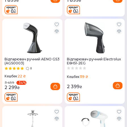
1 899
1 899
₴
₴
Відпарювач ручний AENO GS3
Відпарювач ручний Electrolux
(AGS0003)
E6HS1-2EG
8
22 ₴
Кешбек
119 ₴
Кешбек
-
34
%
3 459
2 399
2 299
₴
₴