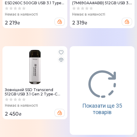
ESD260C 500GB USB 3.1 Type-
(7M690AA#ABB) 512GB USB 3.2
C
Gen 2x2 R/W2000 MB/s Type-
C чорний
Немає в наявності
Немає в наявності
2 219
2 319
₴
₴
Зовнiшнiй SSD Transcend
512GB USB 3.1 Gen 2 Type-C
ESD300 Срібний
Показати ще 35
Немає в наявності
товарів
2 450
₴