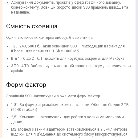
Архівування документів, проєктів у сфері графічного дизайну,
бізнес-контенту. Зовнішні жорсткі диски SSD працюють швидше та
надійніше.
Ємність сховища
Один із ключових критеріїв вибору. Є варіанти на:
120, 240, 500 Гб. Такий зовнішній SSD — підходящий варіант для
iPhone і для планшета. 1 Gb = 1000 Мб.
Від 1 Тб до 2 Тб. Підходить для ноутбука, зокрема, для Макбука.
3 Тб і 4 Тб. Забезпечують достатній запас простору для величезних
архівів.
Форм-фактор
Зовнішній SSD накопичувач може мати форм-фактор:
1.8". За формою і розміром схожі на флешки. Обсяг не більше 2 ТБ
(2048 гігабайт).
2,5". Компактні накопичувачі для роботи з великими масивами
даних.
M2. Моделі з таким адаптером встановлюються в 9,5-міліметрові
відсіки. Для під'єднання до системного блоку використовуються