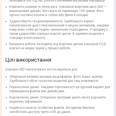
економити час під час роботи з великими масивами інформації.
Компактні розміри та легка вага. Зовнішній жорсткий диск SSD —
кишеньковий девайс, його вага не перевищує 150 грамів. Його
зручно постійно носити із собою або брати в поїздки.
Ударостійкість і водонепроникність. Здебільшого корпус
накопичувачів цього типу виконаний із міцних матеріалів, завдяки
чому вони стійкі до падінь і механічних пошкоджень. У продажу є
також ударостійкі зовнішні жорсткі диски. В окремих моделях є
стандарт вологозахисту.
Безшумна робота. На відміну від жорстких дисків зовнішній ССД
взагалі не видає звуків у процесі роботи.
Цілі використання
Зовнішні SSD накопичувачі застосовуються для:
Зберігання великих масивів медіафайлів: фото, відео, музики.
Здебільшого обсяг сучасних моделей дає таку можливість.
Перенесення даних. Завдяки портативності це зручний варіант для
перекидання файлів між девайсами.
Відновлення даних. Спеціальні програми дають змогу відновити
видалену інформацію.
Надійного захисту особистих файлів. Алгоритми безпеки
запобігають доступу третіх осіб до даних.