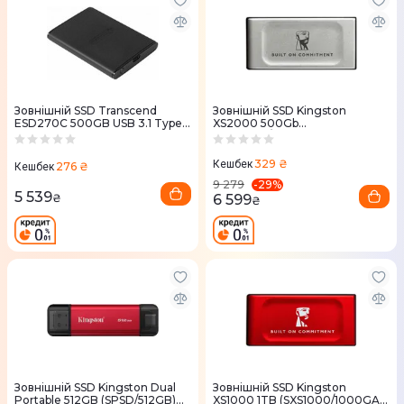
Зовнiшнiй SSD Transcend
Зовнiшнiй SSD Kingston
ESD270C 500GB USB 3.1 Type-
XS2000 500Gb
C
(SXS2000/500GA) USB 3.2 Gen
2x2 Type-C
329 ₴
Кешбек
276 ₴
Кешбек
-
29
%
9 279
5 539
6 599
₴
₴
Зовнiшнiй SSD Kingston Dual
Зовнiшнiй SSD Kingston
Portable 512GB (SPSD/512GB)
XS1000 1TB (SXS1000/1000GA)