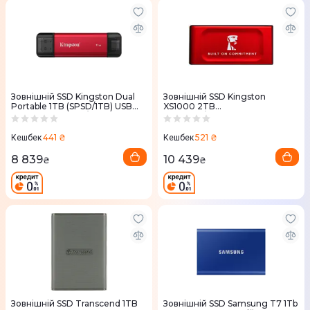
Зовнiшнiй SSD Kingston Dual
Зовнiшнiй SSD Kingston
Portable 1TB (SPSD/1TB) USB
XS1000 2TB
3.2 Gen 2 Type-C/Type-A
(SXS1000/2000GA) USB 3.2
Gen 2 Type-C червоний
441 ₴
521 ₴
Кешбек
Кешбек
8 839
10 439
₴
₴
Зовнiшнiй SSD Transcend 1TB
Зовнiшнiй SSD Samsung T7 1Tb