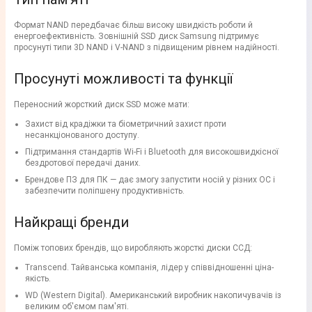
Формат NAND передбачає більш високу швидкість роботи й
енергоефективність. Зовнішній SSD диск Samsung підтримує
просунуті типи 3D NAND і V-NAND з підвищеним рівнем надійності.
Просунуті можливості та функції
Переносний жорсткий диск SSD може мати:
Захист від крадіжки та біометричний захист проти
несанкціонованого доступу.
Підтримання стандартів Wi-Fi і Bluetooth для високошвидкісної
бездротової передачі даних.
Брендове ПЗ для ПК — дає змогу запустити носій у різних ОС і
забезпечити поліпшену продуктивність.
Найкращі бренди
Поміж топових брендів, що виробляють жорсткі диски ССД:
Transcend. Тайванська компанія, лідер у співвідношенні ціна-
якість.
WD (Western Digital). Американський виробник накопичувачів із
великим об'ємом пам'яті.