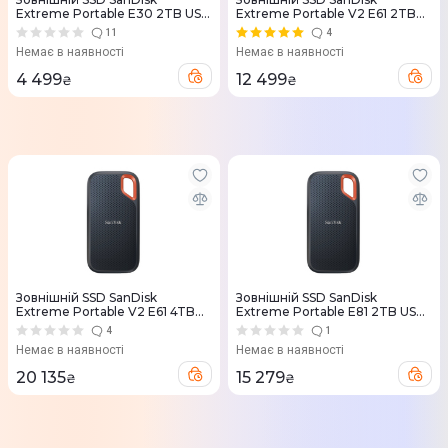
Extreme Portable E30 2TB USB
Extreme Portable V2 E61 2TB
3.2 Type-C (Grey) SDSSDE30-
USB 3.2 Type-C (Gray)
11
4
2T00-G25
SDSSDE61-2T00-G25
Немає в наявності
Немає в наявності
4 499
12 499
₴
₴
Зовнiшнiй SSD SanDisk
Зовнiшнiй SSD SanDisk
Extreme Portable V2 E61 4TB
Extreme Portable E81 2TB USB
USB 3.2 Type-C сiрий
3.2 Gen 2x2 Type-C
4
1
Немає в наявності
Немає в наявності
20 135
15 279
₴
₴