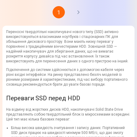
1
Переносні твердотільні накопичувачі нового типу (SSD) активно
використовуються власниками ноутбуків і стаціонарних ПК для
збільшення дискового простору. Вони мають низку переваг у
порівнянні з традиційними вінчестерами HDD. Зовнішній SSD —
надійний накопичувач для зберігання даних, що не вимагає
розкриття корпусу девайса під час встановлення. Їх також
використовують для перенесення даних з одного пристрою на інший.
Підключення до системи здійснюється з допомогою кабеля через
різні вхідні інтерфейси. На ринку представлено безліч моделей із
різними розмірами й характеристиками, під час вибору портативного
сховища рекомендується брати до уваги базові поради.
Переваги SSD перед HDD
На відміну від жорстких дисків HDD, накопичувачі Solid State Drive
представляють собою твердотільний блок із мікросхемами всередині.
Цей тип має кілька базових переваг:
Більш висока швидкість зчитування і запису даних. Портативний
SSD диск працює на швидкості мінімум 500 Мб/с, що дає змогу