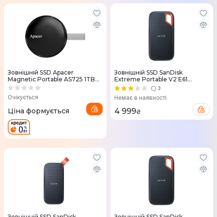
Зовнiшнiй SSD Apacer
Зовнiшнiй SSD SanDisk
Magnetic Portable AS725 1TB
Extreme Portable V2 E61
USB Type-C 3D NAND
500GB USB 3.2 Type-C (Gray)
3
(AP1TBAS725B-1)
SDSSDE61-500G-G25
Очікується
Немає в наявності
Ціна формується
4 999
₴
Зовнiшнiй SSD SanDisk
Зовнiшнiй SSD SanDisk