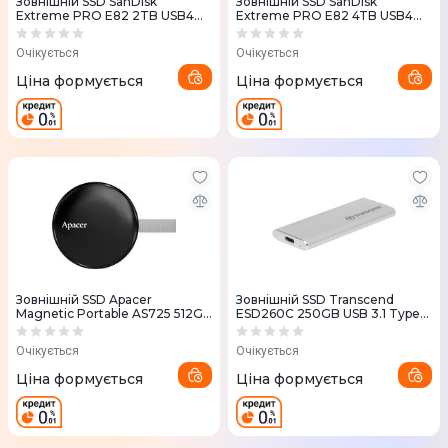
Зовнiшнiй SSD SanDisk
Зовнiшнiй SSD SanDisk
Extreme PRO E82 2TB USB4
Extreme PRO E82 4TB USB4
Gen 3.2 Type-C чорний
Gen 3.2 Type-C чорний
Очікується
Очікується
Ціна формується
Ціна формується
Зовнiшнiй SSD Apacer
Зовнiшнiй SSD Transcend
Magnetic Portable AS725 512GB
ESD260C 250GB USB 3.1 Type-
USB Type-C 3D NAND
C
(AP512GAS725B-1)
Очікується
Очікується
Ціна формується
Ціна формується