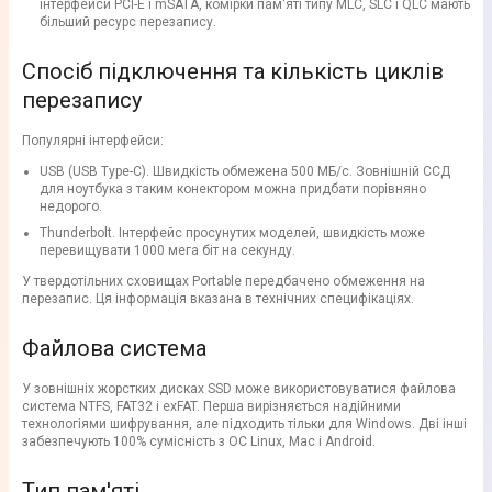
інтерфейси PCI-E і mSATA, комірки пам'яті типу MLC, SLC і QLC мають
більший ресурс перезапису.
Спосіб підключення та кількість циклів
перезапису
Популярні інтерфейси:
USB (USB Type-C). Швидкість обмежена 500 МБ/с. Зовнішній ССД
для ноутбука з таким конектором можна придбати порівняно
недорого.
Thunderbolt. Інтерфейс просунутих моделей, швидкість може
перевищувати 1000 мега біт на секунду.
У твердотільних сховищах Portable передбачено обмеження на
перезапис. Ця інформація вказана в технічних специфікаціях.
Файлова система
У зовнішніх жорстких дисках SSD може використовуватися файлова
система NTFS, FAT32 і exFAT. Перша вирізняється надійними
технологіями шифрування, але підходить тільки для Windows. Дві інші
забезпечують 100% сумісність з ОС Linux, Mac і Android.
Тип пам'яті