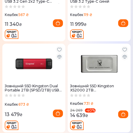
USB 3.2 Gen 2x2 Type-C
USB 3.2 Type-C синій
ESD360C R2000/W2000MB/s
Сірий
567 ₴
119 ₴
Кешбек
Кешбек
11 340
11 999
₴
₴
Зовнiшнiй SSD Kingston Dual
Зовнiшнiй SSD Kingston
Portable 2TB (SPSD/2TB) USB
XS2000 2TB
3.2 Gen 2 Type-C/Type-A
(SXS2000/2000GA) USB 3.2
Gen 2x2 Type-C
731 ₴
Кешбек
673 ₴
Кешбек
-
40
%
24 269
13 479
14 639
₴
₴