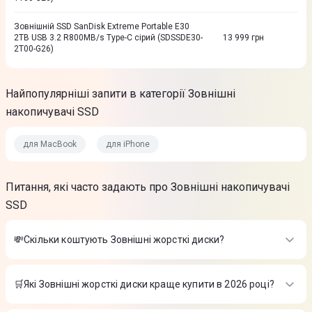
Зовнiшнiй SSD SanDisk Extreme Portable E30
2TB USB 3.2 R800MB/s Type-C сiрий (SDSSDE30-
13 999
грн
2T00-G26)
Найпопулярніші запити в категорії Зовнішні
накопичувачі SSD
для MacBook
для iPhone
Питання, які часто задають про Зовнішні накопичувачі
SSD
💸Скільки коштують Зовнішні жорсткі диски?
Вартість товарів в категорії Зовнішні жорсткі диски в
інтернет-магазині Цитрус
🛒Які Зовнішні жорсткі диски краще купити в 2026 році?
Зовнiшнiй SSD Kingston XS1000 1TB (SXS1000/1000GA)
Найкращі Зовнішні жорсткі диски в 2026 році на думку
USB 3.2 Gen 2 Type-C
-
7 639 ₴