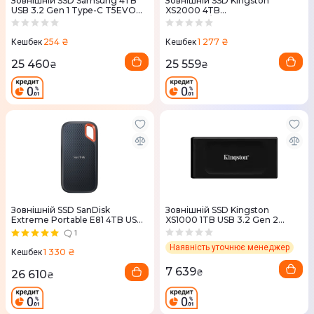
Зовнiшнiй SSD Samsung 4TB
Зовнiшнiй SSD Kingston
USB 3.2 Gen 1 Type-C T5EVO
XS2000 4TB
Shield
(SXS2000/4000GA) USB 3.2
Gen 2x2 Type-C
254 ₴
1 277 ₴
Кешбек
Кешбек
25 460
25 559
₴
₴
Зовнiшнiй SSD SanDisk
Зовнішній SSD Kingston
Extreme Portable E81 4TB USB
XS1000 1TB USB 3.2 Gen 2
3.2 Gen 2x2 Type-C
Type-C
1
Наявність уточнює менеджер
1 330 ₴
Кешбек
7 639
₴
26 610
₴