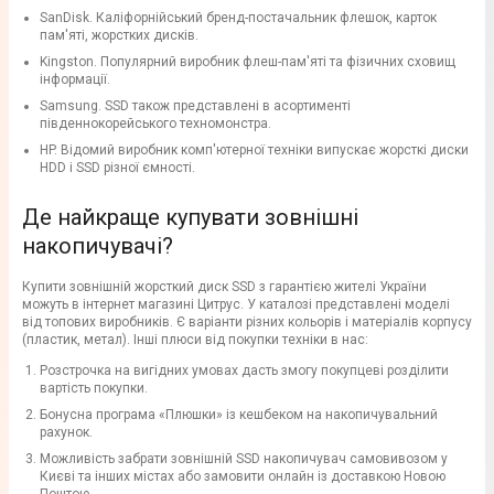
SanDisk. Каліфорнійський бренд-постачальник флешок, карток
пам'яті, жорстких дисків.
Kingston. Популярний виробник флеш-пам'яті та фізичних сховищ
інформації.
Samsung. SSD також представлені в асортименті
південнокорейського техномонстра.
HP. Відомий виробник комп'ютерної техніки випускає жорсткі диски
HDD і SSD різної ємності.
Де найкраще купувати зовнішні
накопичувачі?
Купити зовнішній жорсткий диск SSD з гарантією жителі України
можуть в інтернет магазині Цитрус. У каталозі представлені моделі
від топових виробників. Є варіанти різних кольорів і матеріалів корпусу
(пластик, метал). Інші плюси від покупки техніки в нас:
Розстрочка на вигідних умовах дасть змогу покупцеві розділити
вартість покупки.
Бонусна програма «Плюшки» із кешбеком на накопичувальний
рахунок.
Можливість забрати зовнішній SSD накопичувач самовивозом у
Києві та інших містах або замовити онлайн із доставкою Новою