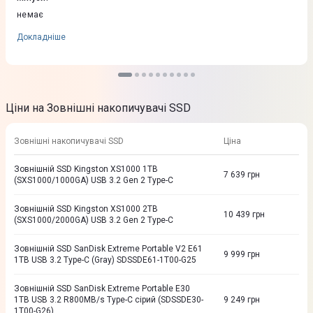
немає
Докладніше
Ціни на Зовнішні накопичувачі SSD
Зовнішні накопичувачі SSD
Ціна
Зовнiшнiй SSD Kingston XS1000 1TB
7 639
грн
(SXS1000/1000GA) USB 3.2 Gen 2 Type-C
Зовнiшнiй SSD Kingston XS1000 2TB
10 439
грн
(SXS1000/2000GA) USB 3.2 Gen 2 Type-C
Зовнiшнiй SSD SanDisk Extreme Portable V2 E61
9 999
грн
1TB USB 3.2 Type-C (Gray) SDSSDE61-1T00-G25
Зовнiшнiй SSD SanDisk Extreme Portable E30
1TB USB 3.2 R800MB/s Type-C сiрий (SDSSDE30-
9 249
грн
1T00-G26)