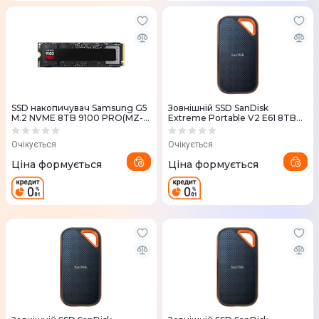
SSD накопичувач Samsung G5
Зовнiшнiй SSD SanDisk
M.2 NVME 8TB 9100 PRO(MZ-
Extreme Portable V2 E61 8TB
VAP8T0BW)
USB 3.2 Type-C сiрий
Очікується
Очікується
Ціна формується
Ціна формується