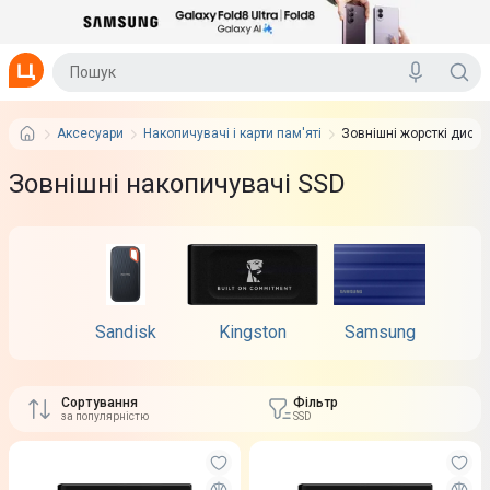
Аксесуари
Накопичувачі і карти пам'яті
Зовнішні жорсткі диски
Зовнішні накопичувачі SSD
Sandisk
Kingston
Samsung
Сортування
Фільтр
за популярністю
SSD