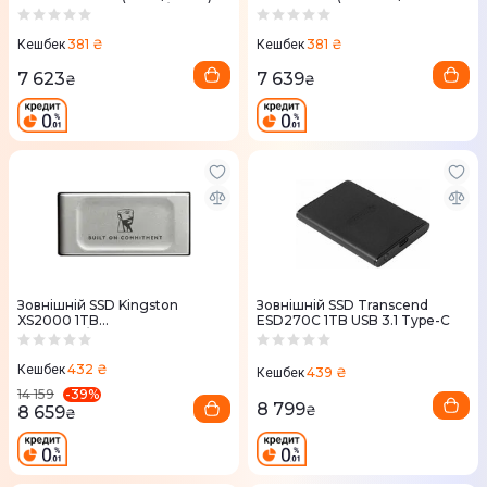
USB 3.2 Gen 2 Type-C/Type-A
USB 3.2 Gen 2 Type-C
червоний
381 ₴
381 ₴
Кешбек
Кешбек
7 623
7 639
₴
₴
Зовнiшнiй SSD Kingston
Зовнiшнiй SSD Transcend
XS2000 1TB
ESD270C 1TB USB 3.1 Type-C
(SXS2000/1000GA) USB 3.2
Gen 2x2 Type-C
432 ₴
Кешбек
439 ₴
Кешбек
-
39
%
14 159
8 799
8 659
₴
₴