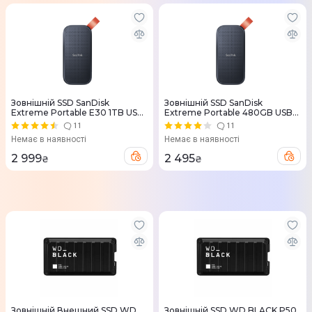
Зовнiшнiй SSD SanDisk
Зовнiшнiй SSD SanDisk
Extreme Portable E30 1TB USB
Extreme Portable 480GB USB
3.2 Type-C (Grey) SDSSDE30-
3.2 Type-C (Grey) SDSSDE30-
11
11
1T00-G25
480G-G25
Немає в наявності
Немає в наявності
2 999
2 495
₴
₴
Зовнiшнiй Внешний SSD WD
Зовнiшнiй SSD WD BLACK P50