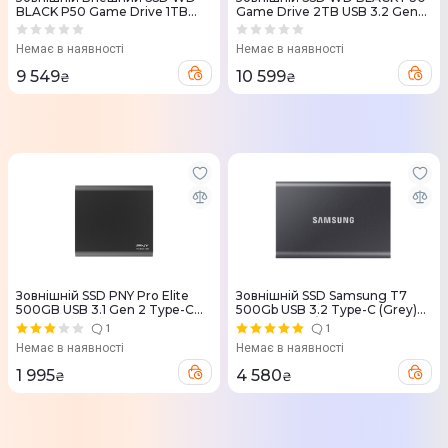
BLACK P50 Game Drive 1TB
Game Drive 2TB USB 3.2 Gen
USB 3.2 Gen 2x2
2x2 (Black) WDBA3S0020BBK-
WDBA3S0010BBK-WESN
WESN
Немає в наявності
Немає в наявності
9 549
10 599
₴
₴
Зовнішній SSD PNY Pro Elite
Зовнішній SSD Samsung T7
500GB USB 3.1 Gen 2 Type-C
500Gb USB 3.2 Type-C (Grey)
(Black) PSD0CS2060-500-RB
MU-PC500T/WW
1
1
Немає в наявності
Немає в наявності
1 995
4 580
₴
₴