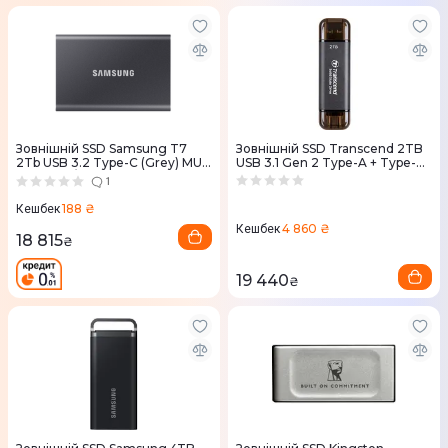
Зовнішній SSD Samsung T7
Зовнiшнiй SSD Transcend 2TB
2Tb USB 3.2 Type-C (Grey) MU-
USB 3.1 Gen 2 Type-A + Type-C
PC2T0T / WW
ESD310 Чорний
1
188 ₴
Кешбек
4 860 ₴
Кешбек
18 815
₴
19 440
₴