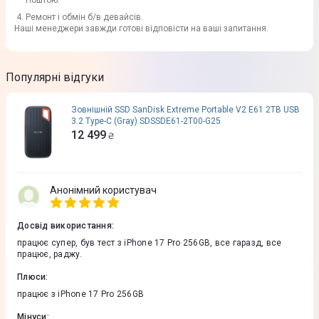
Поштою.
Ремонт і обмін б/в девайсів.
Наші менеджери завжди готові відповісти на ваші запитання.
Популярні відгуки
Зовнiшнiй SSD SanDisk Extreme Portable V2 E61 2TB USB
3.2 Type-C (Gray) SDSSDE61-2T00-G25
12 499
₴
Анонімний користувач
Досвід використання
:
працює супер, був тест з iPhone 17 Pro 256GB, все гаразд, все
працює, раджу.
Плюси
:
працює з iPhone 17 Pro 256GB
Мінуси
: