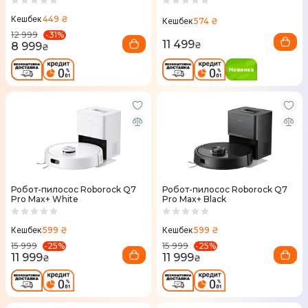
449 ₴
Кешбек
574 ₴
Кешбек
-
31
%
12 999
11 499
8 999
₴
₴
Робот-пилосос Roborock Q7
Робот-пилосос Roborock Q7
Pro Max+ White
Pro Max+ Black
599 ₴
599 ₴
Кешбек
Кешбек
-
25
%
-
25
%
15 999
15 999
11 999
11 999
₴
₴