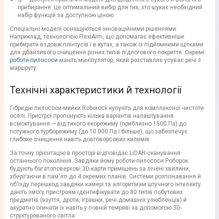
прибирання. Це оптимальний вибір для тих, хто шукає необхідний
набір функцій за доступною ціною.
Спеціальні моделі оснащуються інноваційними рішеннями.
Наприклад, технологією FlexiArm, що допомагає ефективніше
прибирати вздовж плінтусів і в кутах, а також із підйомними щітками
для дбайливого очищення різних типів підлогового покриття. Окремі
роботи-пилососи
мають маніпулятор, який розставляє усуває речі з
маршруту.
Технічні характеристики й технології
Гібридні пилососи-мийки Roborock купують для комплексної чистоти
оселі. Пристрої пропонують кілька варіантів налаштування
всмоктування — від тихого екорежиму (приблизно 1500 Па) до
потужного турборежиму (до 10 000 Па і більше), що забезпечує
глибоке очищення навіть довговорсових килимів.
За точну орієнтацію в просторі відповідає LiDAR-сканування
останнього покоління. Завдяки йому роботи-пилососи Роборок
будують багатоповерхові 3D-карти приміщень за лічені хвилини,
зберігаючи в пам'яті до 4 окремих планів. Системи розпізнавання й
об'їзду перешкод завдяки камері та алгоритмам штучного інтелекту
дають змогу пристроям ідентифікувати до 80 типів побутових
предметів (взуття, дроти, іграшки, речі домашніх улюбленців) й
акуратно огинати їх навіть у повній темряві за допомогою 3D-
структурованого світла.