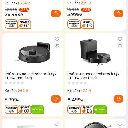
1 324 ₴
299 ₴
Кешбек
Кешбек
-
38
%
-
45
%
42 999
10 999
26 499
5 999
₴
₴
Робот-пилосос Roborock Q7
Робот-пилосос Roborock Q7
TF 1141766 Black
TF+ 1141768 Black
299 ₴
424 ₴
Кешбек
Кешбек
5 999
8 499
₴
₴