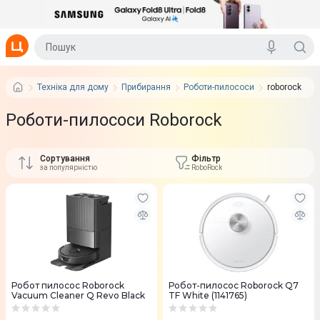
Техніка для дому
Прибирання
Роботи-пилососи
roborock
Роботи-пилососи Roborock
Сортування
Фільтр
за популярністю
RoboRock
Робот пилосос Roborock
Робот-пилосос Roborock Q7
Vacuum Cleaner Q Revo Black
TF White (1141765)