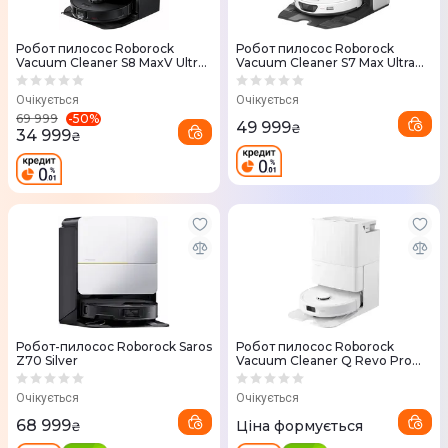
Робот пилосос Roborock
Робот пилосос Roborock
Vacuum Cleaner S8 MaxV Ultra
Vacuum Cleaner S7 Max Ultra
Black
White
Очікується
Очікується
-
50
%
69 999
49 999
₴
34 999
₴
Робот-пилосос Roborock Saros
Робот пилосос Roborock
Z70 Silver
Vacuum Cleaner Q Revo Pro
White
Очікується
Очікується
68 999
Ціна формується
₴