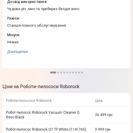
Досвід використання
:
Чудова річ ,миє та прибирає бездоганно
Плюси
:
Станція повного обслуговування
Мінуси
:
Немає
Докладніше
Ціни на Роботи-пилососи Roborock
Роботи-пилососи Roborock
Ціна
Робот пилосос Roborock Vacuum Cleaner Q
26 499
грн
Revo Black
Робот-пилосос Roborock Q7 TF White (1141765)
5 999
грн