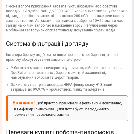
Якісне вологе прибирання забезпечують вібраційні або обертові
насадки, які здійснюють до 3000–4000 коливань за хвилину (залежно
від моделі) або крутяться зі швидкістю 200 об/хв, видаляючи навіть
застарілі плями. Автоматичний підйом швабри на 10–20 мм під час
заїзду на килим запобігає намоканню ворсу. Регулювання через
мобільний застосунок сприяє точному дозуванню подачі води.
Система фільтрації і догляду
Інженери бренду подбали не лише про якість прибирання, а і про
простоту обслуговування самого пристрою.
У багатьох моделях використовуються подвійні силіконові щітки
DuoRoller, що ефективно збирають сміття й захищені від
намотування волосся та шерсті тварин.
За чистоту повітря відповідає HEPA-фільтр класу H13, який
затримує до 99,97% мікрочастинок, пилку та алергенів.
Важливо!
Щоб пристрої працювали ефективно й довговічно,
HEPA-фільтр і силіконові щітки потребують періодичного
промивання і своєчасної заміни.
Переваги купівлі роботів-пилосмоків