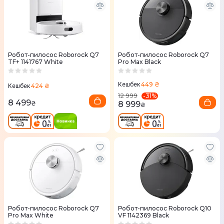
Робот-пилосос Roborock Q7
Робот-пилосос Roborock Q7
TF+ 1141767 White
Pro Max Black
449 ₴
Кешбек
424 ₴
Кешбек
-
31
%
12 999
8 499
8 999
₴
₴
Робот-пилосос Roborock Q7
Робот-пилосос Roborock Q10
Pro Max White
VF 1142369 Black