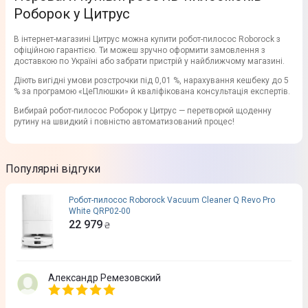
Роборок у Цитрус
В інтернет-магазині Цитрус можна купити робот-пилосос Roborock з
офіційною гарантією. Ти можеш зручно оформити замовлення з
доставкою по Україні або забрати пристрій у найближчому магазині.
Діють вигідні умови розстрочки під 0,01 %, нарахування кешбеку до 5
% за програмою «ЦеПлюшки» й кваліфікована консультація експертів.
Вибирай робот-пилосос Роборок у Цитрус — перетворюй щоденну
рутину на швидкий і повністю автоматизований процес!
Популярні відгуки
Робот-пилосос Roborock Vacuum Cleaner Q Revo Pro
White QRP02-00
22 979
₴
Александр Ремезовский