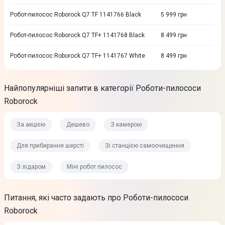
Робот-пилосос Roborock Q7 TF 1141766 Black
5 999
грн
Робот-пилосос Roborock Q7 TF+ 1141768 Black
8 499
грн
Робот-пилосос Roborock Q7 TF+ 1141767 White
8 499
грн
Найпопулярніші запити в категорії Роботи-пилососи
Roborock
За акцією
Дешево
З камерою
Для прибирання шерсті
Зі станцією самоочищення
З лідаром
Міні робот пилосос
Питання, які часто задають про Роботи-пилососи
Roborock