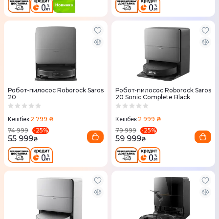
Робот-пилосос Roborock Saros
Робот-пилосос Roborock Saros
20
20 Sonic Complete Black
2 799 ₴
2 999 ₴
Кешбек
Кешбек
-
25
%
-
25
%
74 999
79 999
55 999
59 999
₴
₴