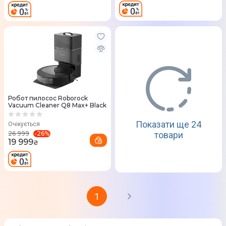
Робот пилосос Roborock
Vacuum Cleaner Q8 Max+ Black
Показати ще 24
Очікується
-
26
%
26 999
товари
19 999
₴
1