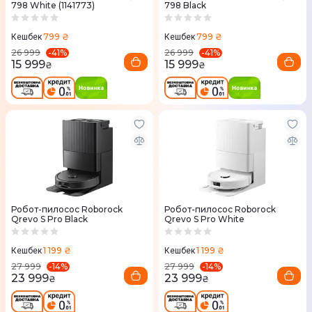
798 White (1141773)
798 Black
799 ₴
799 ₴
Кешбек
Кешбек
-
41
%
-
41
%
26 999
26 999
15 999
15 999
₴
₴
Робот-пилосос Roborock
Робот-пилосос Roborock
Qrevo S Pro Black
Qrevo S Pro White
1 199 ₴
1 199 ₴
Кешбек
Кешбек
-
14
%
-
14
%
27 999
27 999
23 999
23 999
₴
₴