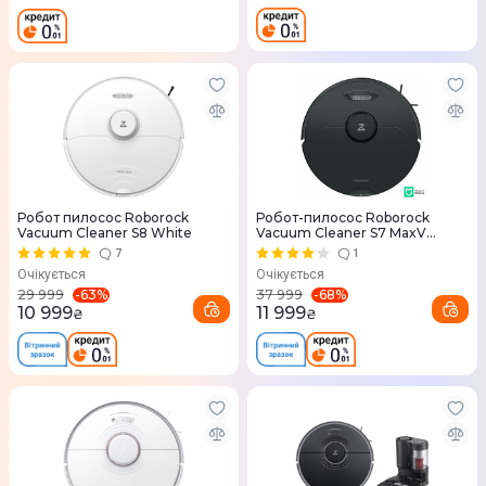
Робот пилосос Roborock
Робот-пилосос Roborock
Vacuum Cleaner S8 White
Vacuum Cleaner S7 MaxV
(Black) S7M52-00
7
1
Очікується
Очікується
-
63
%
-
68
%
29 999
37 999
10 999
11 999
₴
₴