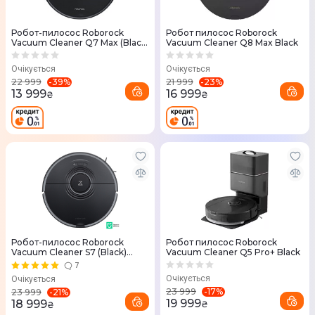
Робот-пилосос Roborock
Робот пилосос Roborock
Vacuum Cleaner Q7 Max (Black)
Vacuum Cleaner Q8 Max Black
Q7M52-00
Очікується
Очікується
-
39
%
-
23
%
22 999
21 999
13 999
16 999
₴
₴
Робот-пилосос Roborock
Робот пилосос Roborock
Vacuum Cleaner S7 (Black)
Vacuum Cleaner Q5 Pro+ Black
S702-00
7
Очікується
Очікується
-
17
%
23 999
-
21
%
23 999
19 999
18 999
₴
₴