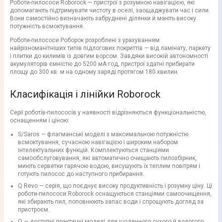
Роботи-пилососи Roborock — пристрої з розумною навігацією, які
допомагають підтримувати чистоту в оселі, заощаджувати час і сили.
Вони самостійно визначають забруднені ділянки й мають високу
потужність всмоктування.
Роботи-пилососи Роборок розроблені з урахуванням
найрізноманітніших типів підлогових покриттів — від ламінату, паркету
і плитки до килимів із довгим ворсом. Завдяки високій автономності
акумуляторів ємністю до 5200 мА·год, пристрої здатні прибирати
площу до 300 кв. м на одному заряді протягом 180 хвилин.
Класифікація і лінійки Roborock
Серії роботів-пилососів у наявності відрізняються функціональністю,
оснащенням і ціною:
S/Saros — флагманські моделі з максимальною потужністю
всмоктування, сучасною навігацією і широким набором
інтелектуальних функцій. Комплектуються станціями
самообслуговування, які автоматично очищають пилозбірник,
миють серветки гарячою водою, висушують їх теплим повітрям і
готують пилосос до наступного прибирання.
Q Revo — серія, що поєднує високу продуктивність і розумну ціну. Ці
роботи-пилососи Roborock оснащуються станціями самоочищення,
які збирають пил, поповнюють запас води і спрощують догляд за
пристроєм.
Q — доступні практичні моделі для щоденного сухого й вологого