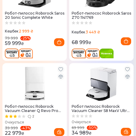
Робот-пилосос Roborock Saros
Робот-пилосос Roborock Saros
20 Sonic Complete White
Z70 1141769
2 999 ₴
Кешбек
3 449 ₴
Кешбек
-
25
%
79 999
68 999
59 999
₴
₴
Робот-пилосос Roborock
Робот пилосос Roborock
Vacuum Cleaner Q Revo Pro
Vacuum Cleaner S8 MaxV Ultra
White QRP02-00
White
2
Очікується
Очікується
-
50
%
69 999
-
43
%
39 999
34 989
22 979
₴
₴