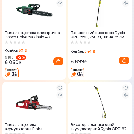
Пила ланцюгова електрична
Ланцюговий висоторiз Ryobi
Bosch UniversalChain 40,
RPP755E, 750Вт, шина 25 см
1800Вт, 40см, 220, 4,3кг
(5133002321)
(0.600.8B8.402)
60 ₴
Кешбек
344 ₴
Кешбек
-
2
%
6 183
6 899
6 060
₴
₴
Пила ланцюгова
Висоторiз ланцюговий
акумуляторна Einhell
акумуляторний Ryobi OPP1820
FORTEXXA 18/30 X-CHANGE
18В Oregon шина 20 см (без