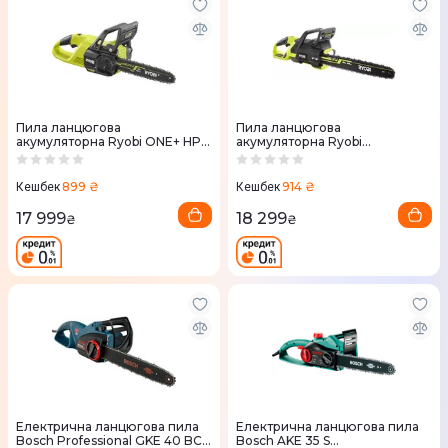
Пила ланцюгова
Пила ланцюгова
акумуляторна Ryobi ONE+ HP
акумуляторна Ryobi
RY18CSX30A-150 18V АКБ 1х5Аг
RY36CSX50A-0 36V MAX
(5133005466)
POWER шина 50см (без АКБ i
ЗП) 5133006242
899 ₴
914 ₴
Кешбек
Кешбек
17 999
18 299
₴
₴
Електрична ланцюгова пила
Електрична ланцюгова пила
Bosch Professional GKE 40 BCE
Bosch AKE 35 S