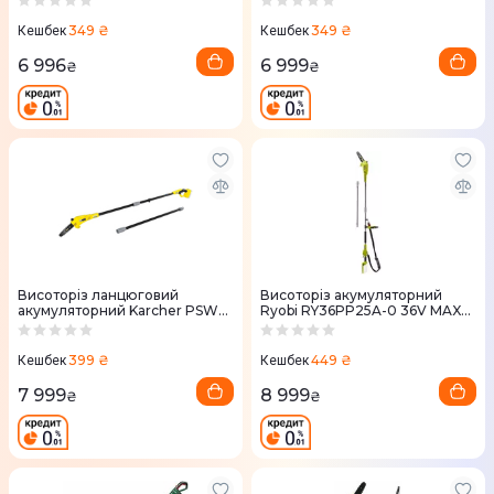
18В шина 30см (4600010)
АКБ та ЗП) 5133001250
349 ₴
349 ₴
Кешбек
Кешбек
6 996
6 999
₴
₴
Висоторiз ланцюговий
Висоторіз акумуляторний
акумуляторний Karcher PSW
Ryobi RY36PP25A-0 36V MAX
18-20 18В (1.444-010.0)
POWER шина 25см (без АКБ i
ЗП) 5133005786
399 ₴
449 ₴
Кешбек
Кешбек
7 999
8 999
₴
₴