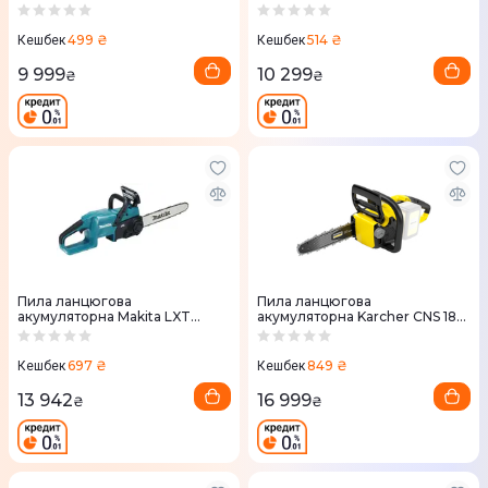
RY18PSX15A-120T 18V АКБ 1х2Аг
OCS1830 18Вт Oregon (без
АКБ та ЗП) 5133002829
499 ₴
514 ₴
Кешбек
Кешбек
9 999
10 299
₴
₴
Пила ланцюгова
Пила ланцюгова
акумуляторна Makita LXT
акумуляторна Karcher CNS 18-
DUC357Z 18V без АКБ та ЗП
30 18В шина 30см + ЗП та 2
АКБ (9.611-915.0)
697 ₴
849 ₴
Кешбек
Кешбек
13 942
16 999
₴
₴