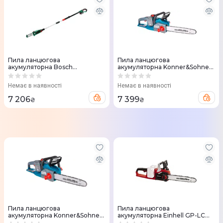
Пила ланцюгова
Пила ланцюгова
акумуляторна Bosch
акумуляторна Konner&Sohnen
UniversalChainPole 18V 210-
KS CS40V-14 40V без АКБ та
260см без АКБ та ЗП
ЗП
Немає в наявності
Немає в наявності
7 206
7 399
₴
₴
Пила ланцюгова
Пила ланцюгова
акумуляторна Konner&Sohnen
акумуляторна Einhell GP-LC
KS CS40V-16 40V без АКБ та ЗП
36/35 Li Solo 36В шина 35см