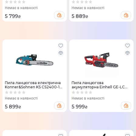
40см 2200Вт
RY18CS20A-0 18V ONE+ шина
20см (без АКБ та ЗП)
Немає в наявності
Немає в наявності
5 799
5 889
₴
₴
Пила ланцюгова електрична
Пила ланцюгова
Konner&Sohnen KS CS2400-18
акумуляторна Einhell GE-LC
45см 2400Вт
18/25 Li Set, PXC 18V шина 25см
АКБ 1*3.0Аг
Немає в наявності
Немає в наявності
5 899
5 999
₴
₴