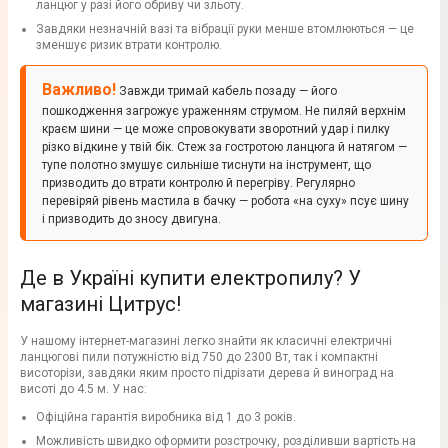
ланцюг у разі його обриву чи зльоту.
Завдяки незначній вазі та вібрації руки менше втомлюються — це
зменшує ризик втрати контролю.
Важливо!
Завжди тримай кабель позаду — його
пошкодження загрожує ураженням струмом. Не пиляй верхнім
краєм шини — це може спровокувати зворотний удар і пилку
різко відкине у твій бік. Стеж за гостротою ланцюга й натягом —
тупе полотно змушує сильніше тиснути на інструмент, що
призводить до втрати контролю й перегріву. Регулярно
перевіряй рівень мастила в бачку — робота «на суху» псує шину
і призводить до зносу двигуна.
Де в Україні купити електропилу? У
магазині Цитрус!
У нашому інтернет-магазині легко знайти як класичні електричні
ланцюгові пили потужністю від 750 до 2300 Вт, так і компактні
висоторізи, завдяки яким просто підрізати дерева й виноград на
висоті до 4.5 м. У нас:
Офіційна гарантія виробника від 1 до 3 років.
Можливість швидко оформити розстрочку, розділивши вартість на