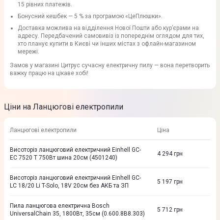
15 рівних платежів.
Бонусний кешбек — 5 % за програмою «ЦеПлюшки».
Доставка можлива на відділення Нової Пошти або кур’єрами на
адресу. Передбачений самовивіз із попереднім оглядом для тих,
хто планує купити в Києві чи інших містах з офлайн-магазином
мережі.
Замов у магазині Цитрус сучасну електричну пилу — вона перетворить
важку працю на цікаве хобі!
Ціни на Ланцюгові електропили
Ланцюгові електропили
Ціна
Висоторiз ланцюговий електричний Einhell GC-
4 294
грн
EC 7520 T 750Вт шина 20см (4501240)
Висоторiз ланцюговий електричний Einhell GC-
5 197
грн
LC 18/20 Li T-Solo, 18V 20см без АКБ та ЗП
Пила ланцюгова електрична Bosch
5 712
грн
UniversalChain 35, 1800Вт, 35см (0.600.8B8.303)