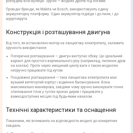
розбудиш всю вулицю. Зручні — жодних дротів під ногами.
Провідні бренди, як Makita чи Bosch, використовують єдину
акумуляторну платформу. Один акумулятор підійде і до пили, і до
шурупокрута.
Конструкція і розташування двигуна
Від того, як встановлено мотор на ланцюгову електропилу, залежить
зручність використання.
Поперечне розташування — двигун виступає збоку. Це ідеальний
варіант для простого вертикального різу (наприклад, пиляння дров
на козлах). Проте через зміщений центр ваги з такою моделлю
незручно працювати під кутом.
Поздовжнє розташування — така ланцюгова електропила має
вузький витягнутий корпус і відмінне балансування. Вона
максимально маневрова, завдяки чому зручно виконувати точне
спилювання гілок у густих кронах дерев і працювати у
важкодоступних місцях під будь-яким нахилом.
Технічні характеристики та оснащення
Показники, які впливають на відповідність моделі до конкретних
завдань: