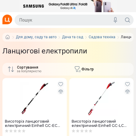
Для дому, саду та авто
Дача та сад
Садова техніка
Ланцюго
Ланцюгові електропили
Сортування
Фільтр
за популярністю
Висоторiз ланцюговий
Висоторiз ланцюговий
електричний Einhell GC-EC
електричний Einhell GC-LC
7520 T 750Вт шина 20см
18/20 Li T-Solo, 18V 20см без
(4501240)
АКБ та ЗП