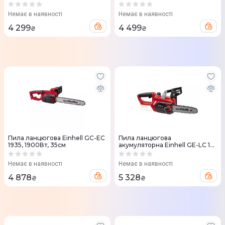
KS CS20V-12, 20V, 3000об/хв
35см 1800Вт
без АКБ та ЗП (KSCS20V-12)
Немає в наявності
Немає в наявності
4 299
4 499
₴
₴
Пила ланцюгова Einhell GC-EC
Пила ланцюгова
1935, 1900Вт, 35см
акумуляторна Einhell GE-LC 18
Li Solo 18В шина 25см (без АКБ
та ЗП) 4501761
Немає в наявності
Немає в наявності
4 878
5 328
₴
₴