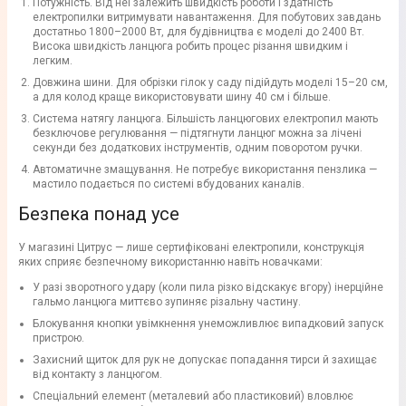
Потужність. Від неї залежить швидкість роботи і здатність
електропилки витримувати навантаження. Для побутових завдань
достатньо 1800–2000 Вт, для будівництва є моделі до 2400 Вт.
Висока швидкість ланцюга робить процес різання швидким і
легким.
Довжина шини. Для обрізки гілок у саду підійдуть моделі 15–20 см,
а для колод краще використовувати шину 40 см і більше.
Система натягу ланцюга. Більшість ланцюгових електропил мають
безключове регулювання — підтягнути ланцюг можна за лічені
секунди без додаткових інструментів, одним поворотом ручки.
Автоматичне змащування. Не потребує використання пензлика —
мастило подається по системі вбудованих каналів.
Безпека понад усе
У магазині Цитрус — лише сертифіковані електропили, конструкція
яких сприяє безпечному використанню навіть новачками:
У разі зворотного удару (коли пила різко відскакує вгору) інерційне
гальмо ланцюга миттєво зупиняє різальну частину.
Блокування кнопки увімкнення унеможливлює випадковий запуск
пристрою.
Захисний щиток для рук не допускає попадання тирси й захищає
від контакту з ланцюгом.
Спеціальний елемент (металевий або пластиковий) вловлює