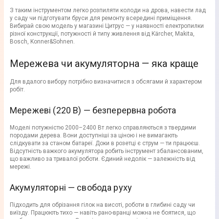
З таким інструментом легко розпиляти колоди на дрова, навести лад
у саду чи підготувати бруси для ремонту всередині приміщення.
Вибирай свою модель у магазині Цитрус — у наявності електропилки
різної конструкції, потужності й типу живлення від Kärcher, Makita,
Bosch, Konner&Sohnen.
Мережева чи акумуляторна — яка краще
Для вдалого вибору потрібно визначитися з обсягами й характером
робіт.
Мережеві (220 В) — безперервна робота
Моделі потужністю 2000–2400 Вт легко справляються з твердими
породами дерева. Вони доступніші за ціною і не вимагають
слідкувати за станом батареї. Доки в розетці є струм — ти працюєш.
Відсутність важкого акумулятора робить інструмент збалансованим,
що важливо за тривалої роботи. Єдиний недолік — залежність від
мережі.
Акумуляторні — свобода руху
Підходить для обрізання гілок на висоті, роботи в глибині саду чи
виїзду. Працюють тихо — навіть рано-вранці можна не боятися, що