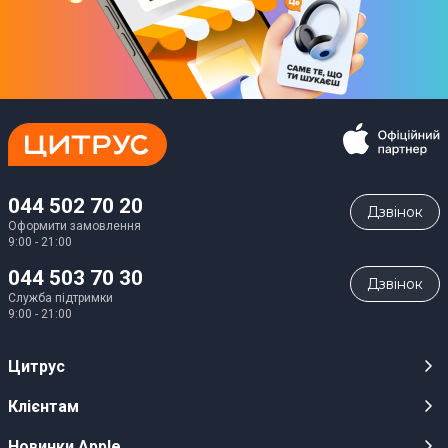
044 502 70 20
Дзвiнок
Оформити замовлення
9:00 - 21:00
044 503 70 30
Дзвiнок
Служба підтримки
9:00 - 21:00
Цитрус
Кар’єра
Клієнтам
Магазини
Публічні оферти
Новинки Apple