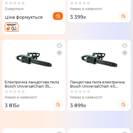
(0.601.597.703)
(0.600.834.500)
Очікується
Немає в наявності
3 399
Ціна формується
₴
Електрична ланцюгова пила
Ланцюгова пила електрична
Bosch UniversalChain 35,
Bosch UniversalChain 40,
1800Вт, SDS (0.600.8B8.300)
1800Вт, 40см, 220, 3.6кг
(0.600.8B8.400)
Немає в наявності
Немає в наявності
3 815
3 899
₴
₴