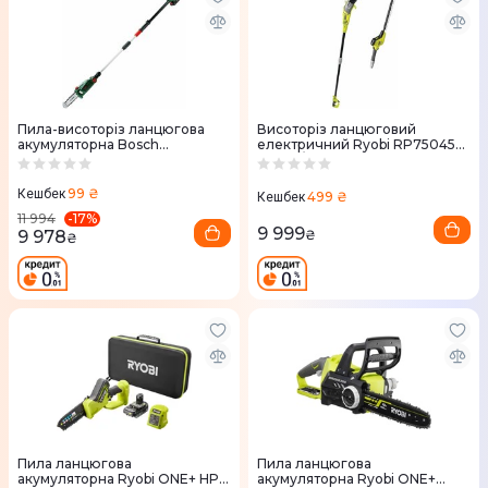
Пила-висоторiз ланцюгова
Висоторiз ланцюговий
акумуляторна Bosch
електричний Ryobi RP750450,
UniversalChainPole 18В
750Вт/450Вт + кусторiз, шина
(0.600.8B3.100)
20 см (5133002315)
99 ₴
Кешбек
499 ₴
Кешбек
-
17
%
11 994
9 999
9 978
₴
₴
Пила ланцюгова
Пила ланцюгова
акумуляторна Ryobi ONE+ HP
акумуляторна Ryobi ONE+