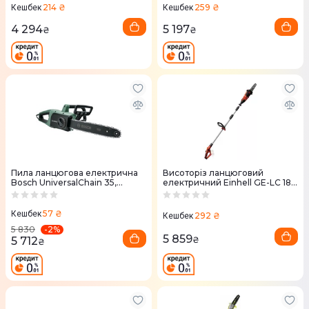
214 ₴
259 ₴
Кешбек
Кешбек
4 294
5 197
₴
₴
Пила ланцюгова електрична
Висоторiз ланцюговий
Bosch UniversalChain 35,
електричний Einhell GE-LC 18
1800Вт, 35см (0.600.8B8.303)
LI T-Solo 18V 20см без АКБ та
ЗП
57 ₴
Кешбек
292 ₴
Кешбек
-
2
%
5 830
5 859
5 712
₴
₴