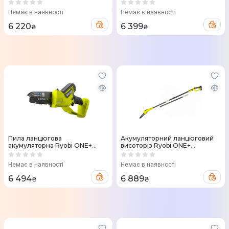
18В шина 25см (4501760)
Oregon 40см, 3/8", 4.8кг
(5133004340)
Немає в наявності
Немає в наявності
6 220
6 399
₴
₴
Пила ланцюгова
Акумуляторний ланцюговий
акумуляторна Ryobi ONE+
висоторіз Ryobi ONE+
RY18PSX15A-0 18В 15см (без
RPP1820-15S 18В, шина 20 см
АКБ та ЗП) 5133005779
Oregon, 1x1,5А/г (5133003721)
Немає в наявності
Немає в наявності
6 494
6 889
₴
₴