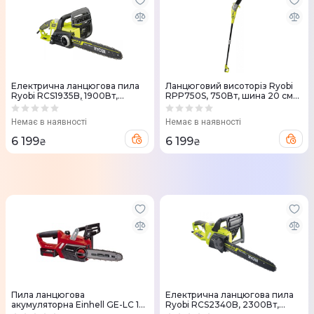
Електрична ланцюгова пила
Ланцюговий висоторiз Ryobi
Ryobi RCS1935B, 1900Вт,
RPP750S, 750Вт, шина 20 см
Oregon 35см, 3/8", 5.4кг
(5133002228)
(5133004338)
Немає в наявності
Немає в наявності
6 199
6 199
₴
₴
Пила ланцюгова
Електрична ланцюгова пила
акумуляторна Einhell GE-LC 18
Ryobi RCS2340B, 2300Вт,