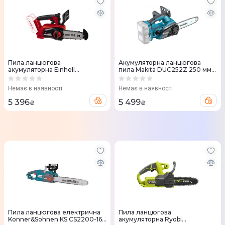
Пила ланцюгова
Акумуляторна ланцюгова
акумуляторна Einhell
пила Makita DUC252Z 250 мм
FORTEXXA 18/20 TH 18В шина
(DUC252Z)
20см (без АКБ та ЗП) 4600020
Немає в наявності
Немає в наявності
5 396
5 499
₴
₴
Пила ланцюгова електрична
Пила ланцюгова
Konner&Sohnen KS CS2200-16
акумуляторна Ryobi