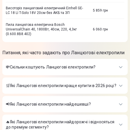
Висоторiз ланцюговий електричний Einhell GE-
5 859
грн
LC 18 LI T-Solo 18V 20см без АКБ та ЗП
Пила ланцюгова електрична Bosch
UniversalChain 40, 1800Вт, 40см, 220, 4,3кг
6 060
грн
(0.600.8B8.402)
Питання, які часто задають про Ланцюгові електропили
💸Скільки коштують Ланцюгові електропили?
Вартість товарів в категорії Ланцюгові електропили в
інтернет-магазині Цитрус
🛒Які Ланцюгові електропили краще купити в 2026 році?
Висоторiз ланцюговий електричний Einhell GC-EC 7520 T
Найкращі Ланцюгові електропили в 2026 році на думку
750Вт шина 20см (4501240)
-
4 294 ₴
інтернет-магазину Цитрус
Ланцюговий висоторiз Ryobi RPP750S, 750Вт, шина 20 см
📢Які Ланцюгові електропили найдешевші?
(5133002228)
-
6 199 ₴
Висоторiз ланцюговий електричний Einhell GC-EC 7520 T
Пила ланцюгова акумуляторна Einhell GE-LC 18 Li Solo 18В
На сьогодні найдешевші Ланцюгові електропили
750Вт шина 20см (4501240)
-
4 294 ₴
шина 25см (без АКБ та ЗП) 4501761
-
5 328 ₴
Ланцюговий висоторiз Ryobi RPP750S, 750Вт, шина 20 см
🔥Які Ланцюгові електропили найдорожчі і відносяться
Висоторiз ланцюговий електричний Einhell GC-EC 7520 T
(5133002228)
-
6 199 ₴
до преміум сегменту?
750Вт шина 20см (4501240)
-
4 294 ₴