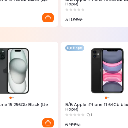
Норм)
31 099
₴
Це Норм
one 15 256Gb Black (Це
Б/В Apple iPhone 11 64Gb bla
Норм)
1
6 999
₴