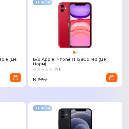
Це Норм
rple (Це
Б/В Apple iPhone 11 128Gb red (Це
Норм)
1
8 199
₴
Це Норм