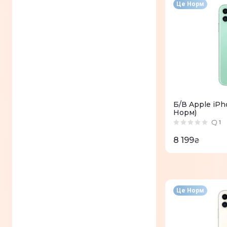
Це Норм
Б/В Apple iPh
Норм)
1
8 199
₴
Це Норм