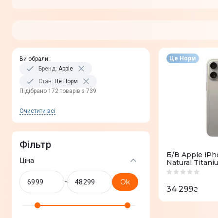
Це Норм
Ви обрали
:
Бренд
:
Apple
Стан
:
Це Норм
Пiдiбрано 172 товарів з 739
Очистити всi
Фільтр
Б/В Apple iPh
Ціна
Natural Titan
-
Ok
34 299
₴