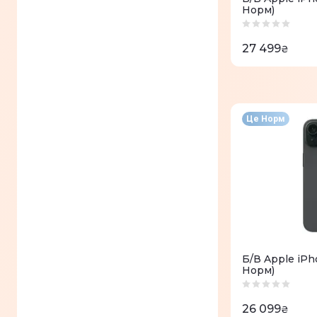
Норм)
27 499
₴
Це Норм
Б/В Apple iPh
Норм)
26 099
₴