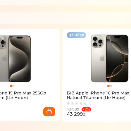
Це Норм
one 15 Pro Max 256Gb
Б/В Apple iPhone 16 Pro Max
ium (Це Норм)
Natural Titanium (Це Норм)
-
2
%
43 999
43 299
₴