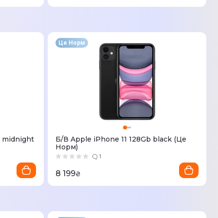
Це Норм
 midnight
Б/В Apple iPhone 11 128Gb black (Це
Норм)
1
8 199
₴