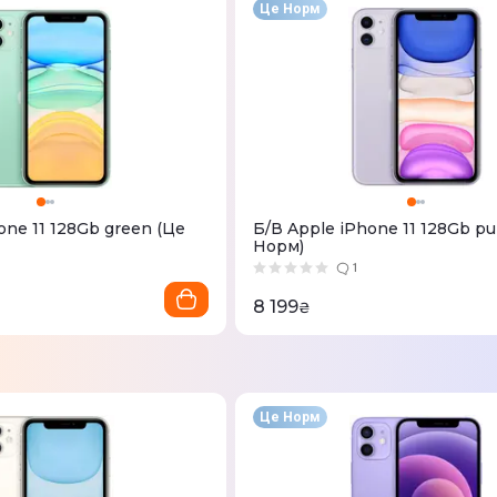
Це Норм
one 11 128Gb green (Це
Б/В Apple iPhone 11 128Gb pu
Норм)
1
8 199
₴
Це Норм