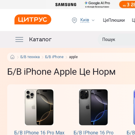
Київ
ЦеПлюшки
Ц
Каталог
Б/В техніка
Б/В iPhone
apple
Б/В iPhone Apple Це Норм
Б/В IPhone 16 Pro Max
Б/В IPhone 16 Pro
Б/В