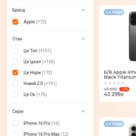
Бренд
Це Норм
Apple
(
172
)
Стан
Це Топ
(
+
151
)
Це Ідеал
(
+
150
)
Б/В Apple iPh
Це Норм
(
172
)
Black Titaniu
Новий 2.0
(
+
191
)
-
2
%
43 999
43 299
Це Ок
(
+
75
)
₴
Серія
IPhone 16 Pro
(
16
)
Це Норм
IPhone 16 Pro Max
(
12
)