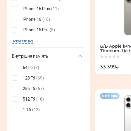
IPhone 16 Plus
(
11
)
IPhone 16
(
10
)
IPhone 15 Pro
(
8
)
IPhone 15 Pro Max
(
12
)
Показати всi
Б/В Apple iPh
Titanium (Це 
IPhone 15 Plus
(
2
)
Внутрішня пам'ять
IPhone 15
(
5
)
33 399
₴
64 Гб
(
8
)
IPhone 14 Pro
(
8
)
128 Гб
(
69
)
IPhone 14 Pro Max
(
7
)
256 Гб
(
67
)
IPhone 14
(
11
)
Це Норм
512 Гб
(
16
)
IPhone 13 Pro
(
10
)
1 Тб
(
12
)
IPhone 13 Pro Max
(
10
)
IPhone 13 Mini
(
4
)