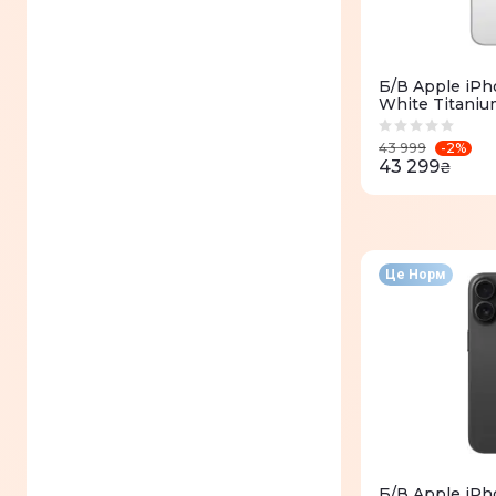
IPhone 13
(
9
)
IPhone 12 Pro
(
8
)
Б/В Apple iPh
IPhone 12 Pro Max
(
8
)
White Titaniu
IPhone 12
(
5
)
-
2
%
43 999
43 299
₴
IPhone 11 Pro
(
5
)
IPhone 11 Pro Max
(
2
)
IPhone 11
(
9
)
Це Норм
Б/В Apple iPh