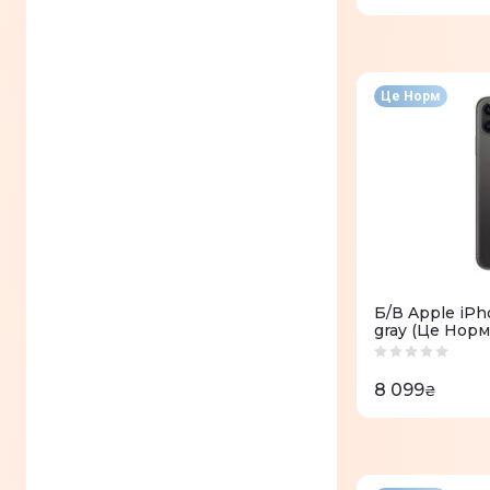
Це Норм
Б/В Apple iPh
gray (Це Норм
8 099
₴