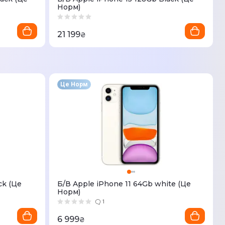
Норм)
21 199
₴
Це Норм
ck (Це
Б/В Apple iPhone 11 64Gb white (Це
Норм)
1
6 999
₴