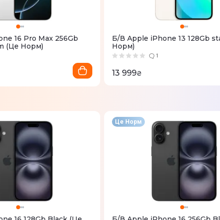
one 16 Pro Max 256Gb
Б/В Apple iPhone 13 128Gb sta
m (Це Норм)
Норм)
1
13 999
₴
Це Норм
one 16 128Gb Black (Це
Б/В Apple iPhone 16 256Gb Bl