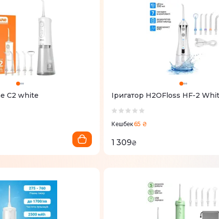
ae C2 white
Іригатор H2OFloss HF-2 Whi
65 ₴
Кешбек
1 309
₴