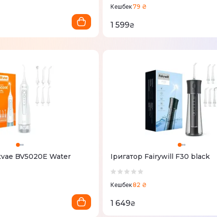
79 ₴
Кешбек
1 599
₴
tvae BV5020E Water
Іригатор Fairywill F30 black
82 ₴
Кешбек
1 649
₴