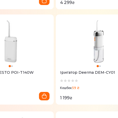
4 299
₴
DESTO POI-T140W
Іригатор Deerma DEM-CY01
59 ₴
Кешбек
1 199
₴