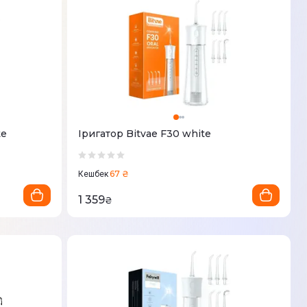
te
Іригатор Bitvae F30 white
67 ₴
Кешбек
1 359
₴