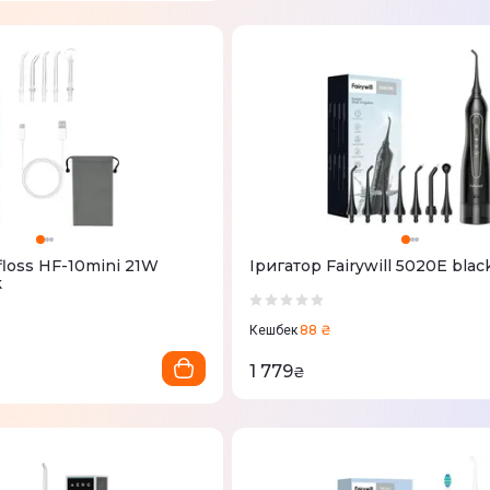
loss HF-10mini 21W
Іригатор Fairywill 5020E blac
k
88 ₴
Кешбек
1 779
₴