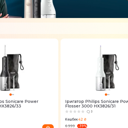
ips Sonicare Power
Іригатор Philips Sonicare Po
 HX3826/33
Flosser 3000 HX3826/31
3
42 ₴
Кешбек
-
39
%
6 999