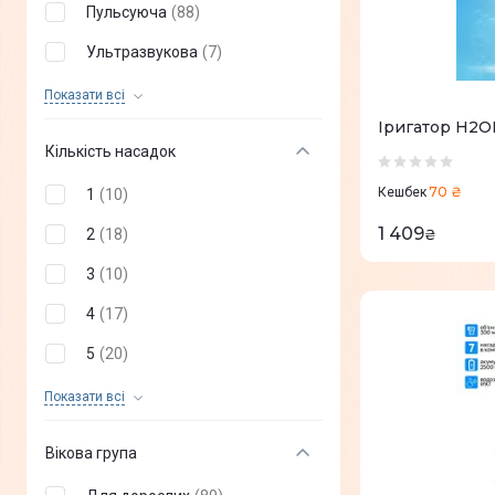
Пульсуюча
(
88
)
Vitammy
(
0
)
Ультразвукова
(
7
)
Silk'n
(
0
)
Мікропузирьковая
(
1
)
Показати всi
Іригатор H2OF
Зворотно-обертальна
(
0
)
Кількість насадок
70 ₴
Кешбек
1
(
10
)
1 409
2
(
18
)
₴
3
(
10
)
4
(
17
)
5
(
20
)
7
(
10
)
Показати всi
6
(
11
)
Вікова група
8
(
5
)