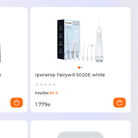
k
Іригатор Fairywill 5020E white
88 ₴
Кешбек
1 779
₴