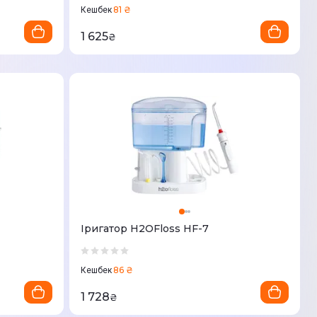
81 ₴
Кешбек
1 625
₴
Іригатор H2OFloss HF-7
86 ₴
Кешбек
1 728
₴