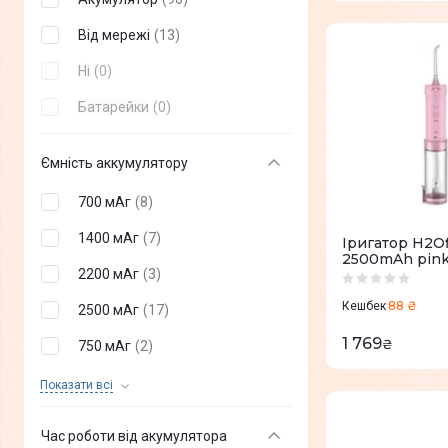
Від мережі
(
13
)
Ні
(
0
)
Батарейки
(
0
)
Ємність аккумулятору
700 мАг
(
8
)
1400 мАг
(
7
)
Іригатор H2Of
2500mAh pin
2200 мАг
(
3
)
88 ₴
Кешбек
2500 мАг
(
17
)
1 769
₴
750 мАг
(
2
)
900 мАг
(
1
)
Показати всi
800 мАг
(
0
)
Час роботи від акумулятора