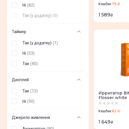
79 ₴
Кешбек
Ні
(
82
)
1 589
₴
Так (у додатку)
(
0
)
Таймер
Так (у додатку)
(
1
)
Ні
(
53
)
Так
(
40
)
Дисплей
Так
(
13
)
Ирригатор Bi
Flosser white
Ні
(
90
)
82 ₴
Кешбек
Джерело живлення
1 649
₴
Акумулятор
(
90
)