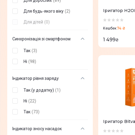
Для дорослих
(
89
)
11
(
1
)
Іригатор H2OF
Для будь-якого віку
(
2
)
10
(
0
)
Для дітей
(
0
)
74 ₴
Кешбек
Синхронізація зі смартфоном
1 499
₴
Так
(
3
)
Ні
(
98
)
Індикатор рівня заряду
Так (у додатку)
(
1
)
Ні
(
22
)
Так
(
73
)
Іригатор Bitv
Індикатор зносу насадок