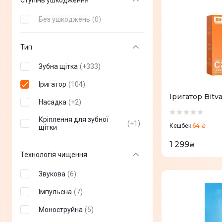
Ступінь ушкодження
Fairywill
(
6
)
Без ушкоджень
(
0
)
ARDESTO
(
6
)
Тип
H2Ofloss
(
17
)
Зубна щітка
(
+
333
)
Enchen
(
3
)
Іригатор
(
104
)
MEDICA+
(
3
)
Іригатор Bitv
Насадка
(
+
2
)
Bitvae
(
7
)
Кріплення для зубної
Xiaomi
(
4
)
(
+
1
)
64 ₴
Кешбек
щітки
BRAUN
(
0
)
1 299
₴
Технологія чищення
Oral-B
(
0
)
Звукова
(
6
)
JIMMY
(
0
)
Імпульсна
(
7
)
Beurer
(
0
)
Моноструйна
(
5
)
Grunhelm
(
0
)