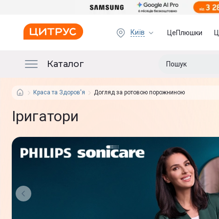
Київ
ЦеПлюшки
Ц
Каталог
Краса та Здоров'я
Догляд за ротовою порожниною
Іригатори