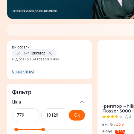
Ви обрали
:
Тип
:
Іригатор
Пiдiбрано 104 товарів з 434
Очистити всi
Фільтр
Ціна
Іригатор Phil
Flosser 3000
-
Ok
3
42 ₴
Кешбек
-
39
%
6 999