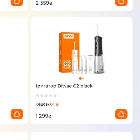
2 359
₴
Іригатор Bitvae C2 black
64 ₴
Кешбек
1 299
₴