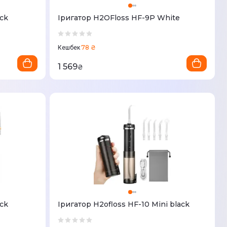
ck
Іригатор H2OFloss HF-9Р White
78 ₴
Кешбек
1 569
₴
ck
Іригатор H2ofloss HF-10 Mini black