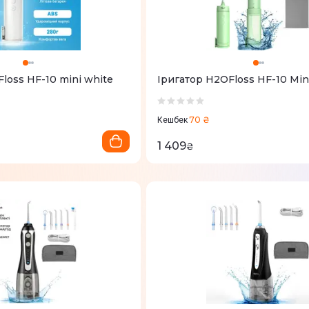
loss HF-10 mini white
Іригатор H2OFloss HF-10 Min
70 ₴
Кешбек
1 409
₴