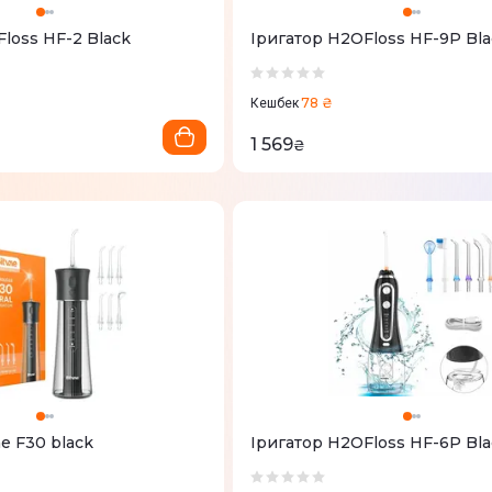
loss HF-2 Black
Іригатор H2OFloss HF-9Р Bla
78 ₴
Кешбек
1 569
₴
ae F30 black
Іригатор H2OFloss HF-6Р Bla