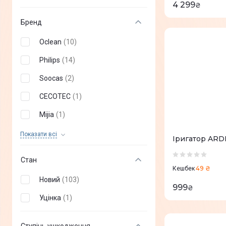
4 299
₴
Бренд
Oclean
(
10
)
Philips
(
14
)
Soocas
(
2
)
CECOTEC
(
1
)
Mijia
(
1
)
B.Well
(
4
)
Показати всi
Іригатор AR
Sencor
(
7
)
Стан
49 ₴
Panasonic
(
6
)
Кешбек
Новий
(
103
)
999
Pecham
(
9
)
₴
Уцінка
(
1
)
Mova
(
1
)
AENO
(
3
)