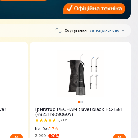
Сортування
за популярністю
wer
Іригатор PECHAM travel black PC-1581
(4822119080607)
12
117 ₴
Кешбек
-
28
%
3 299