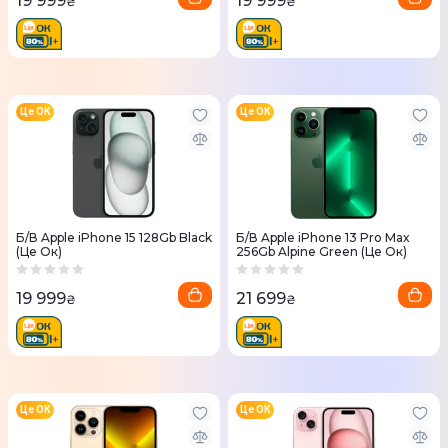
19 999
19 999
₴
₴
Це ОК
Це ОК
Б/В Apple iPhone 15 128Gb Black
Б/В Apple iPhone 13 Pro Max
(Це Ок)
256Gb Alpine Green (Це Ок)
19 999
21 699
₴
₴
Це ОК
Це ОК