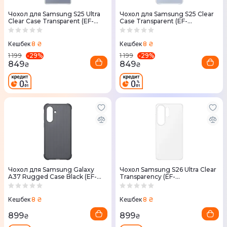
Чохол для Samsung S25 Ultra
Чохол для Samsung S25 Clear
Clear Case Transparent (EF-
Case Transparent (EF-
QS938CTEGWW)
QS931CTEGWW)
8 ₴
8 ₴
Кешбек
Кешбек
-
29
%
-
29
%
1 199
1 199
849
849
₴
₴
Чохол для Samsung Galaxy
Чохол Samsung S26 Ultra Clear
A37 Rugged Case Black (EF-
Transparency (EF-
RA376CBEGWW)
QS948CTEGWW)
8 ₴
8 ₴
Кешбек
Кешбек
899
899
₴
₴