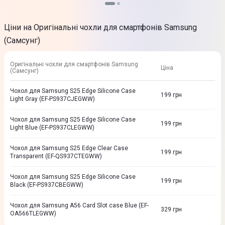
Ціни на Оригінальні чохли для смартфонів Samsung
(Самсунг)
Оригінальні чохли для смартфонів Samsung
Ціна
(Самсунг)
Чохол для Samsung S25 Edge Silicone Case
199
грн
Light Gray (EF-PS937CJEGWW)
Чохол для Samsung S25 Edge Silicone Case
199
грн
Light Blue (EF-PS937CLEGWW)
Чохол для Samsung S25 Edge Clear Case
199
грн
Transparent (EF-QS937CTEGWW)
Чохол для Samsung S25 Edge Silicone Case
199
грн
Black (EF-PS937CBEGWW)
Чохол для Samsung A56 Card Slot case Blue (EF-
329
грн
OA566TLEGWW)