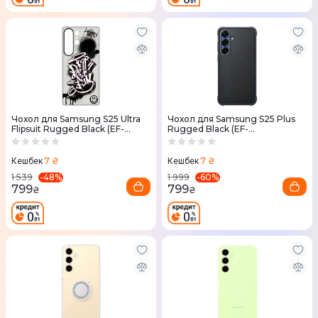
Чохол для Samsung S25 Ultra
Чохол для Samsung S25 Plus
Flipsuit Rugged Black (EF-
Rugged Black (EF-
JS938CBEGWW)
RS936CBEGWW)
7 ₴
7 ₴
Кешбек
Кешбек
-
48
%
-
60
%
1 539
1 999
799
799
₴
₴