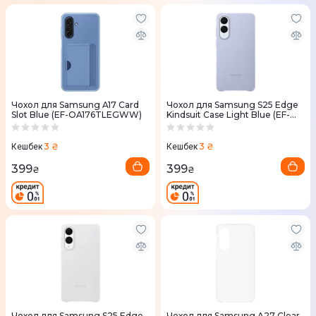
Чохол для Samsung A17 Card
Чохол для Samsung S25 Edge
Slot Blue (EF-OA176TLEGWW)
Kindsuit Case Light Blue (EF-
VS937PLEGWW)
3 ₴
3 ₴
Кешбек
Кешбек
399
399
₴
₴
Чохол для Samsung S25 Edge
Чохол для Samsung A27 Clear