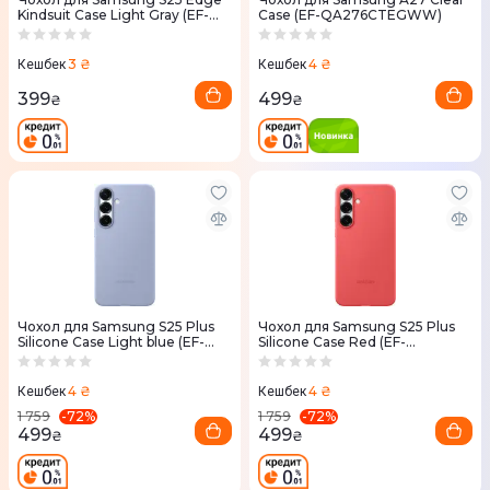
Kindsuit Case Light Gray (EF-
Case (EF-QA276CTEGWW)
VS937PJEGWW)
3 ₴
4 ₴
Кешбек
Кешбек
399
499
₴
₴
Чохол для Samsung S25 Plus
Чохол для Samsung S25 Plus
Silicone Case Light blue (EF-
Silicone Case Red (EF-
PS936CLEGWW)
PS936CREGWW)
4 ₴
4 ₴
Кешбек
Кешбек
-
72
%
-
72
%
1 759
1 759
499
499
₴
₴