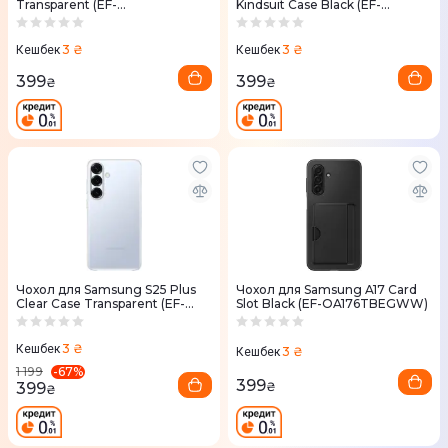
Transparent (EF-
Kindsuit Case Black (EF-
QA176CTEGWW)
VS937PBEGWW)
3 ₴
3 ₴
Кешбек
Кешбек
399
399
₴
₴
Чохол для Samsung S25 Plus
Чохол для Samsung A17 Card
Clear Case Transparent (EF-
Slot Black (EF-OA176TBEGWW)
QS936CTEGWW)
3 ₴
Кешбек
3 ₴
Кешбек
-
67
%
1 199
399
399
₴
₴