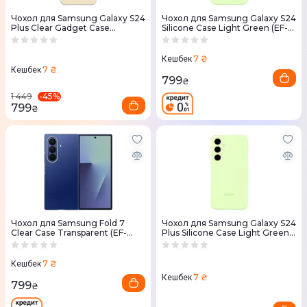
Чохол для Samsung Galaxy S24
Чохол для Samsung Galaxy S24
Plus Clear Gadget Case
Silicone Case Light Green (EF-
Transparent (EF-
PS921TGEGWW)
XS926CTEGWW)
7 ₴
Кешбек
7 ₴
Кешбек
799
₴
-
45
%
1 449
799
₴
Чохол для Samsung Fold 7
Чохол для Samsung Galaxy S24
Clear Case Transparent (EF-
Plus Silicone Case Light Green
AF966CTEGUA)
(EF-PS926TGEGWW)
7 ₴
Кешбек
7 ₴
Кешбек
799
₴