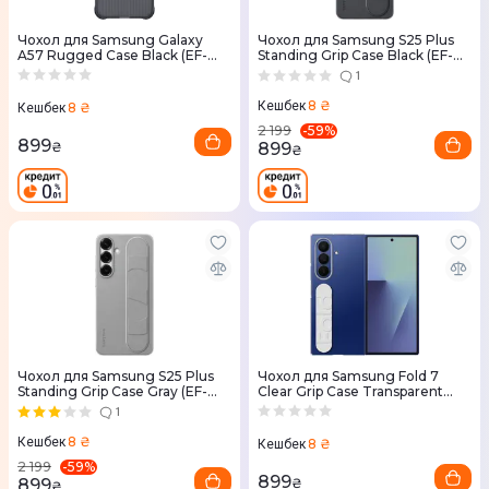
Чохол для Samsung Galaxy
Чохол для Samsung S25 Plus
A57 Rugged Case Black (EF-
Standing Grip Case Black (EF-
RA576CBEGWW)
GS936CBEGWW)
1
8 ₴
Кешбек
8 ₴
Кешбек
-
59
%
2 199
899
₴
899
₴
Чохол для Samsung S25 Plus
Чохол для Samsung Fold 7
Standing Grip Case Gray (EF-
Clear Grip Case Transparent
GS936CJEGWW)
(EF-QF966CTEGUA)
1
8 ₴
Кешбек
8 ₴
Кешбек
-
59
%
2 199
899
899
₴
₴