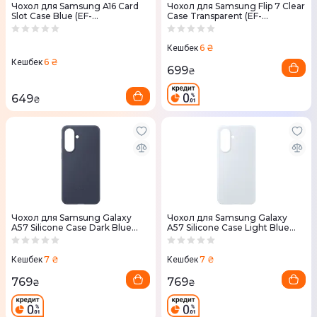
Чохол для Samsung A16 Card
Чохол для Samsung Flip 7 Clear
Slot Case Blue (EF-
Case Transparent (EF-
OA166TLEGWW)
AF766CTEGUA)
6 ₴
Кешбек
6 ₴
Кешбек
699
₴
649
₴
Чохол для Samsung Galaxy
Чохол для Samsung Galaxy
A57 Silicone Case Dark Blue
A57 Silicone Case Light Blue
(EF-PA576CNEGWW)
(EF-PA576CLEGWW)
7 ₴
7 ₴
Кешбек
Кешбек
769
769
₴
₴