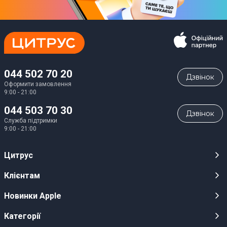
044 502 70 20
Дзвiнок
Оформити замовлення
9:00 - 21:00
044 503 70 30
Дзвiнок
Служба підтримки
9:00 - 21:00
Цитрус
Кар’єра
Клієнтам
Магазини
Публічні оферти
Новинки Apple
Для ЗМІ
Відеоогляди
iPhone 17
Категорії
Оптовим клієнтам
Акції, розіграші, призи