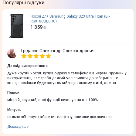
Популярні відгуки
Чохол для Samsung Galaxy S23 Ultra Titan (EF-
RS918CBEGRU)
1 359
₴
Грідасов Олександр Олександрович
Досвід використання
:
дуже крутий чохол. купив одразу з телефоном в червні. зручний у
використанні, але треба деякий час звикати до габаритів. не
знаю, наскільки буде актуальний у цивільному житті, але на
фронті з ним дуже зручно
Плюси
:
міцний, зручний, свої функції виконує на всі 100%
Мінуси
:
сильно збільшує габарити телефону, але швидко звикаєш.
бездротова зарядка через нього не пробиває
Докладніше