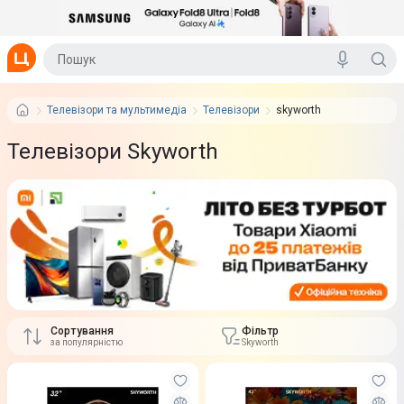
Телевізори та мультимедіа
Телевізори
skyworth
Телевізори Skyworth
Сортування
Фільтр
за популярністю
Skyworth