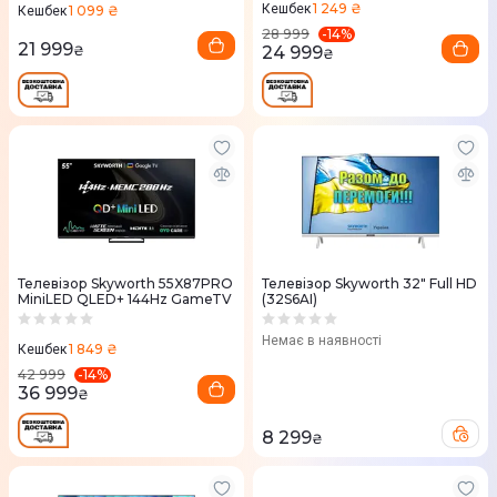
1 249 ₴
Кешбек
1 099 ₴
Кешбек
-
14
%
28 999
21 999
₴
24 999
₴
Телевізор Skyworth 55X87PRO
Телевізор Skyworth 32" Full HD
MiniLED QLED+ 144Hz GameTV
(32S6AI)
Немає в наявності
1 849 ₴
Кешбек
-
14
%
42 999
36 999
₴
8 299
₴