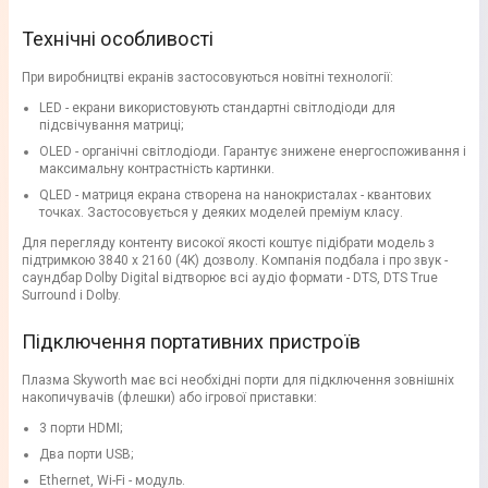
Технічні особливості
При виробництві екранів застосовуються новітні технології:
LED - екрани використовують стандартні світлодіоди для
підсвічування матриці;
OLED - органічні світлодіоди. Гарантує знижене енергоспоживання і
максимальну контрастність картинки.
QLED - матриця екрана створена на нанокристалах - квантових
точках. Застосовується у деяких моделей преміум класу.
Для перегляду контенту високої якості коштує підібрати модель з
підтримкою 3840 х 2160 (4K) дозволу. Компанія подбала і про звук -
саундбар Dolby Digital відтворює всі аудіо формати - DTS, DTS True
Surround і Dolby.
Підключення портативних пристроїв
Плазма Skyworth має всі необхідні порти для підключення зовнішніх
накопичувачів (флешки) або ігрової приставки:
3 порти HDMI;
Два порти USB;
Ethernet, Wi-Fi - модуль.