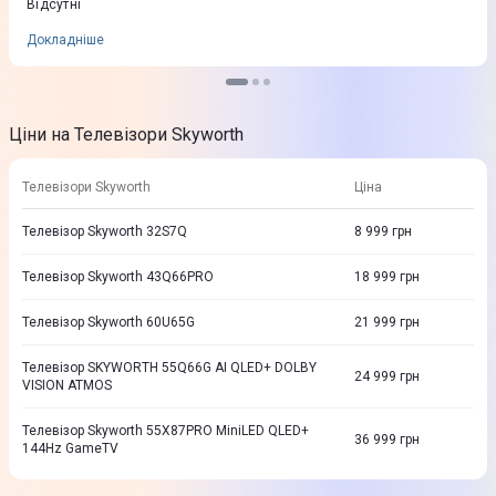
Відсутні
Докладніше
Ціни на Телевізори Skyworth
Телевізори Skyworth
Ціна
Телевізор Skyworth 32S7Q
8 999
грн
Телевізор Skyworth 43Q66PRO
18 999
грн
Телевізор Skyworth 60U65G
21 999
грн
Телевізор SKYWORTH 55Q66G AI QLED+ DOLBY
24 999
грн
VISION ATMOS
Телевізор Skyworth 55X87PRO MiniLED QLED+
36 999
грн
144Hz GameTV