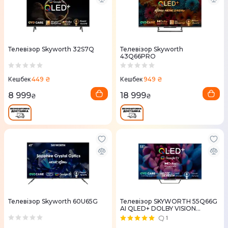
Телевізор Skyworth 32S7Q
Телевізор Skyworth
43Q66PRO
449 ₴
949 ₴
Кешбек
Кешбек
8 999
18 999
₴
₴
Телевізор Skyworth 60U65G
Телевізор SKYWORTH 55Q66G
AI QLED+ DOLBY VISION
ATMOS
1