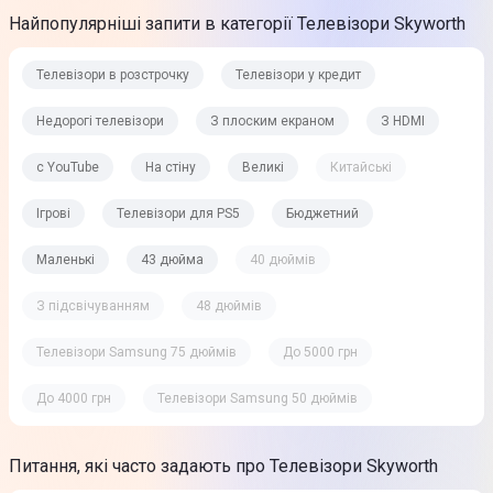
Найпопулярніші запити в категорії Телевізори Skyworth
Телевізори в розстрочку
Телевізори у кредит
Недорогі телевізори
З плоским екраном
З HDMI
c YouTube
На стіну
Великі
Китайські
Ігрові
Телевізори для PS5
Бюджетний
Маленькі
43 дюйма
40 дюймів
З підсвічуванням
48 дюймів
Телевізори Samsung 75 дюймів
До 5000 грн
До 4000 грн
Телевізори Samsung 50 дюймів
Питання, які часто задають про Телевізори Skyworth