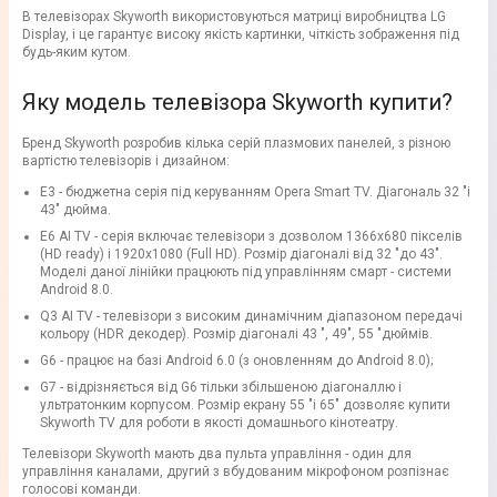
В телевізорах Skyworth використовуються матриці виробництва LG
Display, і це гарантує високу якість картинки, чіткість зображення під
будь-яким кутом.
Яку модель телевізора Skyworth купити?
Бренд Skyworth розробив кілька серій плазмових панелей, з різною
вартістю телевізорів і дизайном:
E3 - бюджетна серія під керуванням Opera Smart TV. Діагональ 32 "і
43" дюйма.
E6 AI TV - серія включає телевізори з дозволом 1366x680 пікселів
(HD ready) і 1920x1080 (Full HD). Розмір діагоналі від 32 "до 43".
Моделі даної лінійки працюють під управлінням смарт - системи
Android 8.0.
Q3 AI TV - телевізори з високим динамічним діапазоном передачі
кольору (HDR декодер). Розмір діагоналі 43 ", 49", 55 "дюймів.
G6 - працює на базі Android 6.0 (з оновленням до Android 8.0);
G7 - відрізняється від G6 тільки збільшеною діагоналлю і
ультратонким корпусом. Розмір екрану 55 "і 65" дозволяє купити
Skyworth TV для роботи в якості домашнього кінотеатру.
Телевізори Skyworth мають два пульта управління - один для
управління каналами, другий з вбудованим мікрофоном розпізнає
голосові команди.