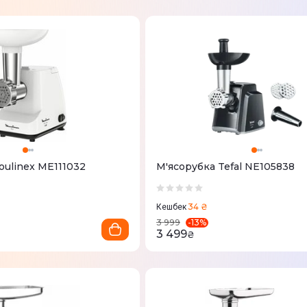
oulinex ME111032
М'ясорубка Tefal NE105838
34 ₴
Кешбек
-
13
%
3 999
3 499
₴