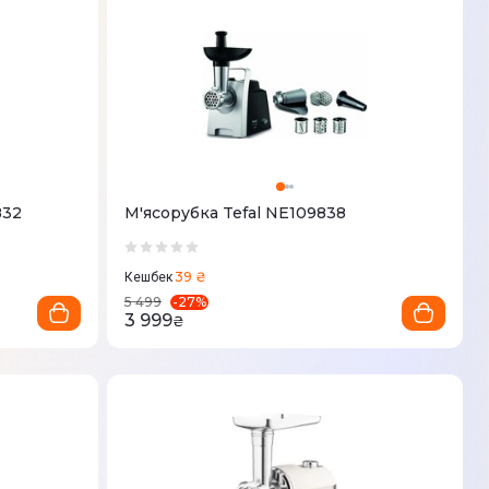
832
М'ясорубка Tefal NE109838
39 ₴
Кешбек
-
27
%
5 499
3 999
₴