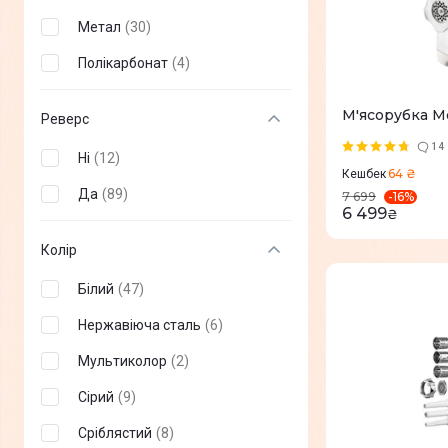
Для томатів/ягід
(
31
)
Метал
(
30
)
Насадка для нарізки
(
1
)
кубиками
Полікарбонат
(
4
)
Для домашніх ковбасок та
(
4
)
кеббе
М'ясорубка M
Реверс
Для тертки/шинкування
(
13
)
14
Ні
(
12
)
64 ₴
Кешбек
Да
(
89
)
-
16
%
7 699
6 499
₴
Колір
Білий
(
47
)
Нержавіюча сталь
(
6
)
Мультиколор
(
2
)
Сірий
(
9
)
Сріблястий
(
8
)