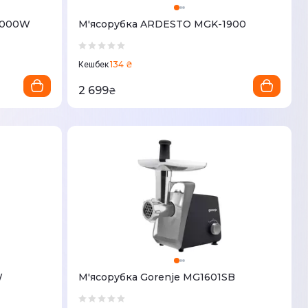
2000W
М'ясорубка ARDESTO MGK-1900
134 ₴
Кешбек
2 699
₴
W
М'ясорубка Gorenje MG1601SB