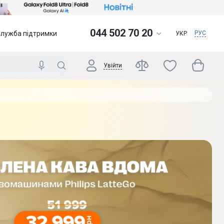
044 502 70 20
Служба підтримки
РУС
УКР
Увійти