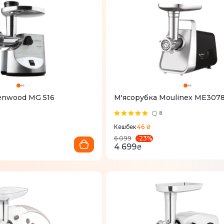
enwood MG 516
М'ясорубка Moulinex ME307
8
46 ₴
Кешбек
-
23
%
6 099
4 699
₴