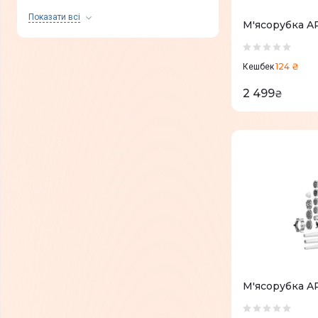
Чорний
(
20
)
Показати всi
М'ясорубка 
Чорний із хромом/
(
1
)
Нержавіюча сталь
124 ₴
Кешбек
2 499
₴
М'ясорубка 