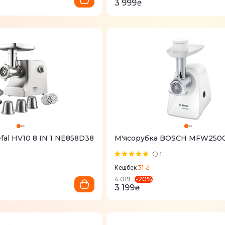
3 999
₴
fal HV10 8 IN 1 NE858D38
М'ясорубка BOSCH MFW25
1
31 ₴
Кешбек
-
20
%
4 019
3 199
₴