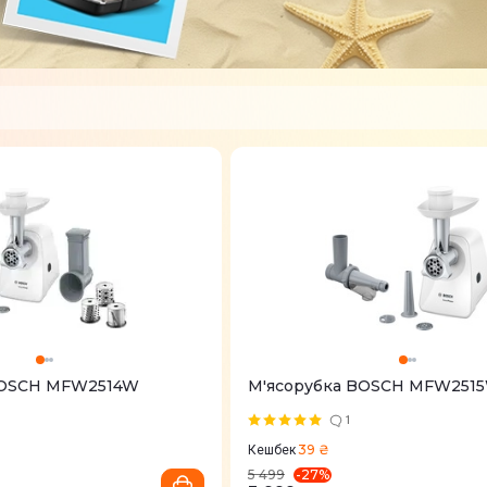
BOSCH MFW2514W
М'ясорубка BOSCH MFW251
1
39 ₴
Кешбек
-
27
%
5 499