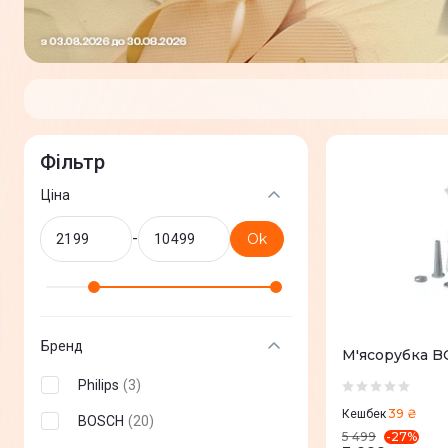
Фільтр
Ціна
-
Ok
Бренд
М'ясорубка 
Philips
(
3
)
39 ₴
Кешбек
BOSCH
(
20
)
-
27
%
5 499