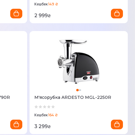
149 ₴
Кешбек
2 999
₴
790R
М'ясорубка ARDESTO MGL-2250R
164 ₴
Кешбек
3 299
₴