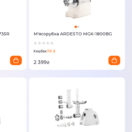
735R
М'ясорубка ARDESTO MGK-1800BG
119 ₴
Кешбек
2 399
₴