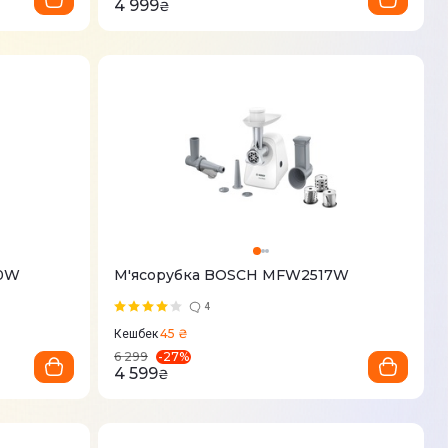
4 999
₴
00W
М'ясорубка BOSCH MFW2517W
4
45 ₴
Кешбек
-
27
%
6 299
4 599
₴