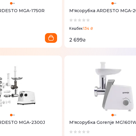
ARDESTO MGA-1750R
М'ясорубка ARDESTO MGA-
134 ₴
Кешбек
2 699
₴
ARDESTO MGA-2300J
М'ясорубка Gorenje MG1601