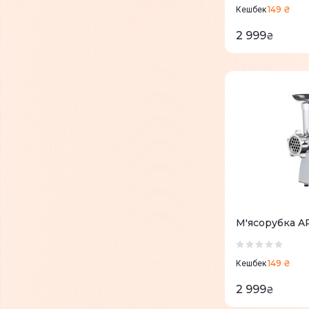
149 ₴
Кешбек
2 999
₴
М'
149 ₴
Кешбек
2 999
₴