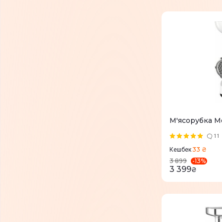
М'ясорубка M
11
33 ₴
Кешбек
-
13
%
3 899
3 399
₴