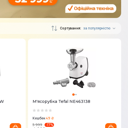
Сортування
за популярністю
5W
М'ясорубка Tefal NE463138
49 ₴
Кешбек
-
17
%
5 999