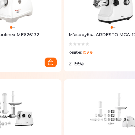
oulinex ME626132
М'ясорубка ARDESTO MGA-1
109 ₴
Кешбек
2 199
₴