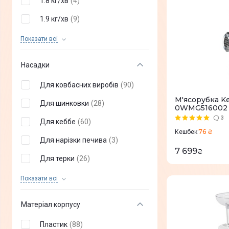
1.8 кг/хв
(
4
)
HEINNER
(
8
)
1.9 кг/хв
(
9
)
GORENJE
(
12
)
2 кг/хв
(
15
)
Показати всi
ARDESTO
(
15
)
2.2 кг/хв
(
4
)
Насадки
Sogo
(
1
)
2,3 кг/хв
(
6
)
Для ковбасних виробів
(
90
)
2.5 кг/хв
(
6
)
М'ясорубка K
Для шинковки
(
28
)
0WMG516002
2.6 кг/хв
(
4
)
3
Для кеббе
(
60
)
3 кг/хв
(
3
)
76 ₴
Кешбек
Для нарізки печива
(
3
)
3,5 кг/хв
(
5
)
7 699
₴
Для терки
(
26
)
4.5 кг/хв
(
2
)
Для соку
(
11
)
Показати всi
5.5 кг/хв
(
3
)
Для фарша
(
21
)
Матеріал корпусу
Для ягід
(
3
)
Пластик
(
88
)