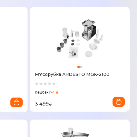
М'ясорубка ARDESTO MGK-2100
174 ₴
Кешбек
3 499
₴