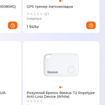
BHR08SKG)
GPS трекер Автозакладка
1
Очікується
1 949
₴
RU/A
Розумний брелок Baseus T2 Ropetype
Anti-Loss Device (White)