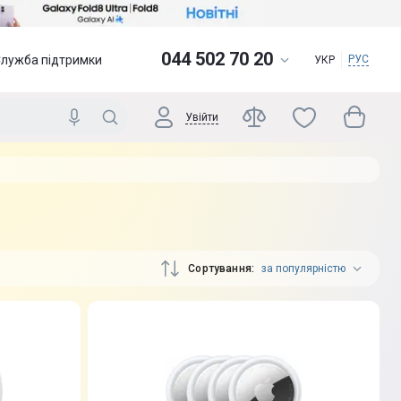
044 502 70 20
Служба підтримки
РУС
УКР
Увійти
Сортування
за популярністю