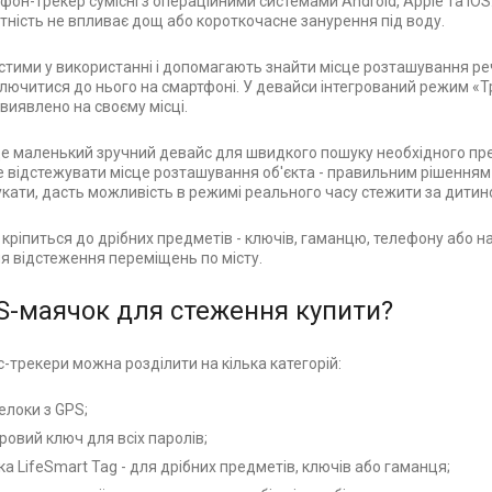
фон-трекер сумісні з операційними системами Android, Apple та iOS
тність не впливає дощ або короткочасне занурення під воду.
остими у використанні і допомагають знайти місце розташування ре
ключитися до нього на смартфоні. У девайси інтегрований режим «Т
виявлено на своєму місці.
це маленький зручний девайс для швидкого пошуку необхідного пре
е відстежувати місце розташування об'єкта - правильним рішенням с
шукати, дасть можливість в режимі реального часу стежити за дит
кріпиться до дрібних предметів - ключів, гаманцю, телефону або н
ля відстеження переміщень по місту.
S-маячок для стеження купити?
с-трекери можна розділити на кілька категорій:
елоки з GPS;
овий ключ для всіх паролів;
а LifeSmart Tag - для дрібних предметів, ключів або гаманця;