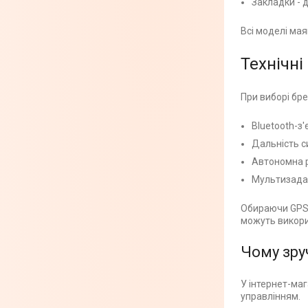
Закладки - 
Всі моделі мая
Технічні
При виборі бре
Bluetooth-з'
Дальність с
Автономна р
Мультизада
Обираючи GPS 
можуть викори
Чому зру
У інтернет-маг
управлінням.