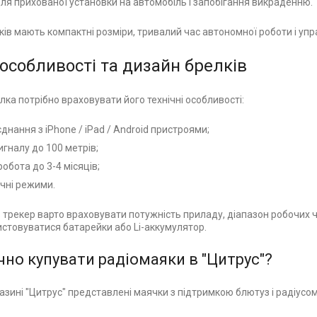
для прихованої установки на автомобіль і запобігання викраденню.
ків мають компактні розміри, тривалий час автономної роботи і уп
 особливості та дизайн брелків
лка потрібно враховувати його технічні особливості:
єднання з iPhone / iPad / Android пристроями;
игналу до 100 метрів;
обота до 3-4 місяців;
чні режими.
трекер варто враховувати потужність приладу, діапазон робочих ча
стовуватися батарейки або Li-аккумулятор.
чно купувати радіомаяки в "Цитрус"?
азині "Цитрус" представлені маячки з підтримкою блютуз і радіусом 