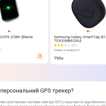
OGPS Z3BK (Black)
Samsung Galaxy SmartTag (EI
T5300BBEGRU)
1
і
Немає в наявності
799
₴
 персональний GPS трекер?
ям супутникової системи навігації GPS у наше життя, відстеження 