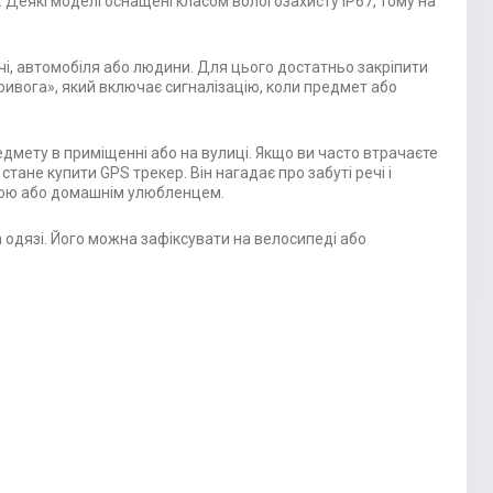
. Деякі моделі оснащені класом вологозахисту IP67, тому на
чі, автомобіля або людини. Для цього достатньо закріпити
ривога», який включає сигналізацію, коли предмет або
дмету в приміщенні або на вулиці. Якщо ви часто втрачаєте
тане купити GPS трекер. Він нагадає про забуті речі і
иною або домашнім улюбленцем.
а одязі. Його можна зафіксувати на велосипеді або