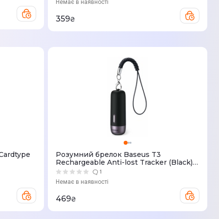
Немає в наявності
359
₴
Cardtype
Розумний брелок Baseus T3
Rechargeable Anti-lost Tracker (Black)
ZLFDQT3-01
1
Немає в наявності
469
₴