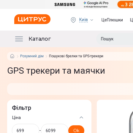
Київ
ЦеПлюшки
Ц
Каталог
Розумний дім
Пошукові брелки та GPS-трекери
GPS трекери та маячки
Фільтр
Ціна
-
Ok