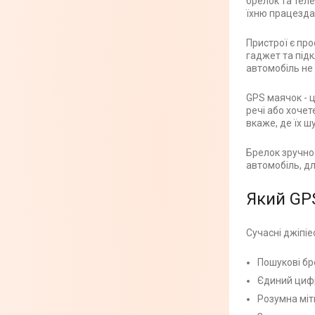
брелок та теле
їхню працезда
Пристрої є пр
гаджет та під
автомобіль не 
GPS маячок - 
речі або хочет
вкаже, де їх 
Брелок зручно 
автомобіль, д
Який GP
Сучасні джіпіе
Пошукові бр
Єдиний цифр
Розумна мітк