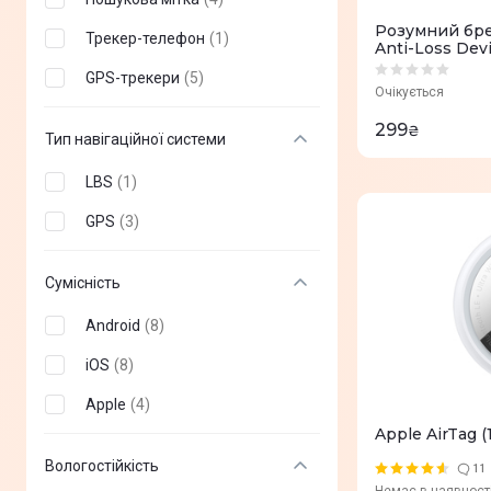
Розумний бре
Трекер-телефон
(
1
)
Anti-Loss Devi
GPS-трекери
(
5
)
Очікується
299
₴
Тип навігаційної системи
LBS
(
1
)
GPS
(
3
)
Сумісність
Android
(
8
)
iOS
(
8
)
Apple
(
4
)
Apple AirTag 
Вологостійкість
11