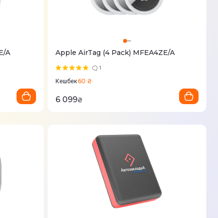
E/A
Apple AirTag (4 Pack) MFEA4ZE/A
1
60 ₴
Кешбек
6 099
₴