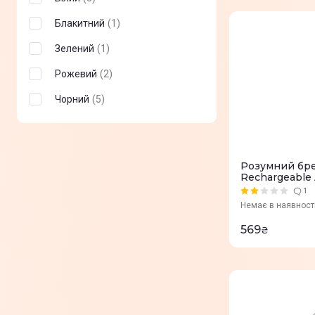
Блакитний
(
1
)
Зелений
(
1
)
Рожевий
(
2
)
Чорний
(
5
)
Розумний бре
Rechargeable A
ZLFDQT3-02
1
Немає в наявност
569
₴