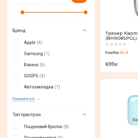
Бренд
Трекер Xiaomi
(BHR08SPGL)
Apple
(
4
)
34 ₴
Кешбек
Samsung
(
1
)
699
₴
Baseus
(
6
)
GOGPS
(
4
)
Автозакладка
(
1
)
Xiaomi
(
2
)
Показати всi
Тип пристрою
Пошуковий брелок
(
8
)
Пошукова мітка
(
4
)