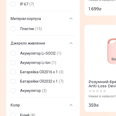
Немає в наявност
IP 67
(
7
)
1 699
₴
Матеріал корпуса
Пластик
(
15
)
Джерело живлення
Акумулятор Li-SOCl2
(
1
)
Акумулятор Li-Ion
(
1
)
Батарейка CR2016 x 1
(
3
)
Батарейки CR2032 х 1
(
7
)
Розумний бре
Anti-Loss Devi
Акумулятор
(
3
)
Немає в наявност
359
Колір
₴
Білий
(
8
)