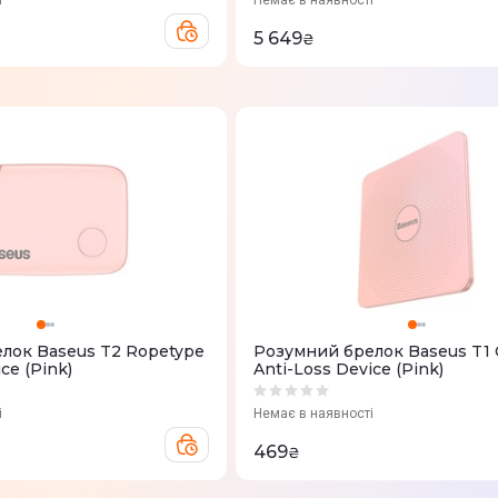
і
Немає в наявності
5 649
₴
лок Baseus T2 Ropetype
Розумний брелок Baseus T1 
ce (Pink)
Anti-Loss Device (Pink)
і
Немає в наявності
469
₴