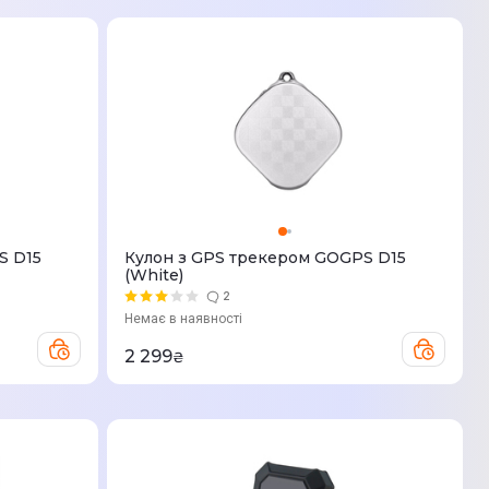
S D15
Кулон з GPS трекером GOGPS D15
(White)
2
Немає в наявності
2 299
₴