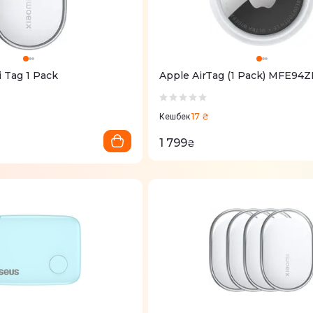
 Tag 1 Pack
Apple AirTag (1 Pack) MFE94Z
17 ₴
Кешбек
1 799
₴