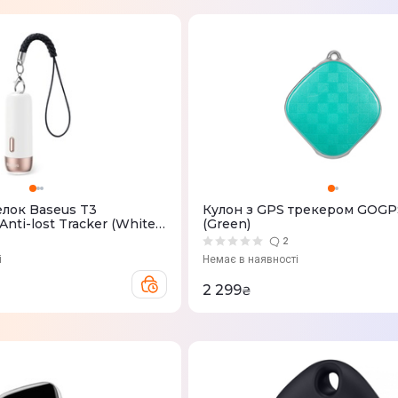
лок Baseus T3
Кулон з GPS трекером GOGP
nti-lost Tracker (White)
(Green)
2
і
Немає в наявності
2 299
₴