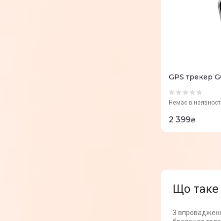
GPS трекер G
Немає в наявност
2 399
₴
Що таке
З впровадженн