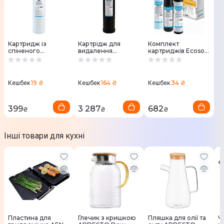
Картридж із
Картрідж для
Комплект
спіненого
видалення
картриджів Ecosoft
поліпропілену
сірководня Ecosoft
1-2-3 покращений
Ecosoft 4.5х20" 5
4.5х20"
(2 вугільні
мкм
(CRVS4520ECO)
картриджі+поліпро
(CPV45205ECO)
пілен) CHV3ECO
19 ₴
164 ₴
34 ₴
Кешбек
Кешбек
Кешбек
399
3 287
682
₴
₴
₴
Інші товари для кухні
Пластина для
Глечик з кришкою
Пляшка для олії та
Ч