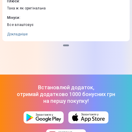
Плюси
:
Така ж як оригінальна
Мінуси
:
Все влаштовує
Докладніше
Встановлюй додаток,
отримай додатково 1000 бонусних грн
на першу покупку!