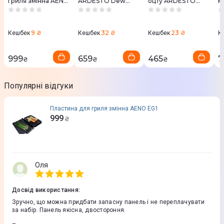
гриля змінна AENO
ARDESTO Dew
оцту ARDESTO
м
EG1
1500мл
Midori, 650мл,
R
(AR2615BPG)
боросилікатне
скло, прозорий
(AR4565BB)
9 ₴
32 ₴
23 ₴
Кешбек
Кешбек
Кешбек
К
999
659
465
7
₴
₴
₴
Популярні відгуки
Пластина для гриля змінна AENO EG1
999
₴
Оля
Досвід використання
:
Зручно, що можна придбати запасну панель і не переплачувати
за набір. Панель якісна, двостороння.