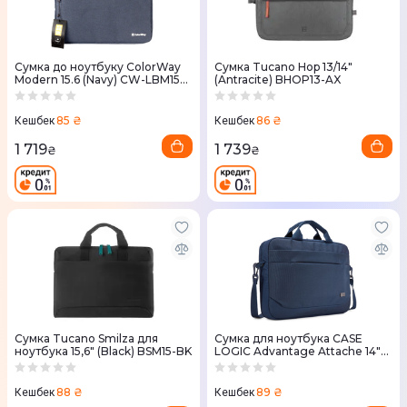
Сумка до ноутбуку ColorWay
Сумка Tucano Hop 13/14"
Modern 15.6 (Navy) CW-LBM156-
(Antracite) BHOP13-AX
NV
85 ₴
86 ₴
Кешбек
Кешбек
1 719
1 739
₴
₴
Сумка Tucano Smilza для
Сумка для ноутбука CASE
ноутбука 15,6" (Black) BSM15-BK
LOGIC Advantage Attache 14"
ADVA-114 (Dark Blue)
88 ₴
89 ₴
Кешбек
Кешбек