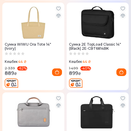
Сумка WIWU Ora Tote 14"
Сумка 2Е TopLoad Classic 14"
(Ivory)
(Black) 2E-CBT6814BK
44 ₴
44 ₴
Кешбек
Кешбек
-
62
%
-
40
%
2 339
1 499
889
899
₴
₴