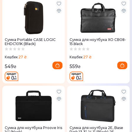
Сумка Portable CASE LOGIC
Сумка для ноутбука XO CB08-
EHDC101K (Black)
15.black
27 ₴
27 ₴
Кешбек
Кешбек
549
559
₴
₴
Сумка для ноутбука Proove Iris
Сумка для ноутбука 2E, Base
14" (black)
Park 13.3"-14,1" (Black) 2E-