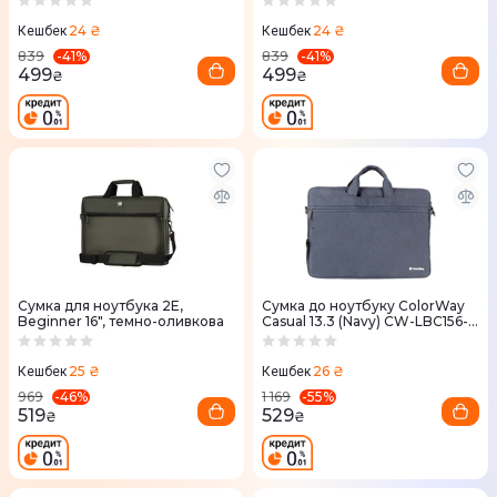
24 ₴
24 ₴
Кешбек
Кешбек
-
41
%
-
41
%
839
839
499
499
₴
₴
Сумка для ноутбука 2E,
Сумка до ноутбуку ColorWay
Beginner 16", темно-оливкова
Casual 13.3 (Navy) CW-LBC156-
NV
25 ₴
26 ₴
Кешбек
Кешбек
-
46
%
-
55
%
969
1 169
519
529
₴
₴