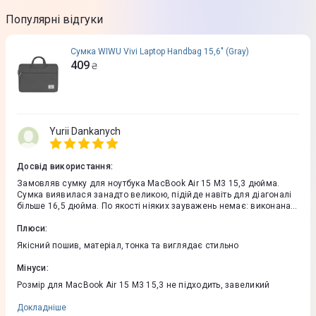
Популярні відгуки
Сумка WIWU Vivi Laptop Handbag 15,6" (Gray)
409
₴
Yurii Dankanych
Досвід використання
:
Замовляв сумку для ноутбука MacBook Air 15 M3 15,3 дюйма.
Сумка виявилася занадто великою, підійде навіть для діагоналі
більше 16,5 дюйма. По якості ніяких зауважень немає: виконана
акуратно, ручки для перенесення зручні, всередині м'яка
підкладка, також є додатковий відділ для зарядки. Домовилися
Плюси
:
про обмін на аналогічну модель, тільки меншу за розміром
Якісний пошив, матеріал, тонка та виглядає стильно
Мінуси
:
Розмір для MacBook Air 15 M3 15,3 не підходить, завеликий
Докладніше