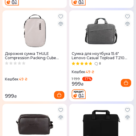
Дорожня сумка THULE
Сумка для ноутбука 15.6"
Compression Packing Cube
Lenovo Casual Topload T210
Small TCPC201 (White)
(Grey) GX40Q17231
8
49 ₴
Кешбек
-
17
%
1 199
49 ₴
Кешбек
999
₴
999
₴