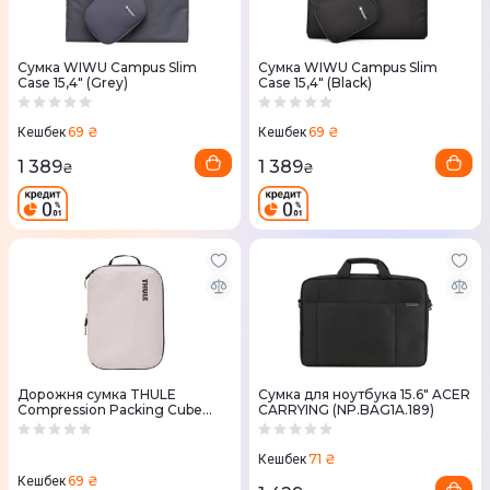
Сумка WIWU Campus Slim
Сумка WIWU Campus Slim
Case 15,4" (Grey)
Case 15,4" (Black)
69 ₴
69 ₴
Кешбек
Кешбек
1 389
1 389
₴
₴
Дорожня сумка THULE
Сумка для ноутбука 15.6" ACER
Compression Packing Cube
CARRYING (NP.BAG1A.189)
Medium TCPC202 (White)
71 ₴
Кешбек
69 ₴
Кешбек