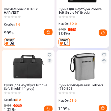
Косметичка PHILIPS x
Сумка для ноутбука Proove
HARVEST
Soft Shield 14" (black)
50 ₴
Кешбек
9 ₴
Кешбек
-
53
%
2 169
999
1 019
₴
₴
Сумка для ноутбука Proove
Сумка-холодильник Liebherr
Soft Shield 14" (gray)
(7901829)
51 ₴
Кешбек
59 ₴
Кешбек
-
53
%
2 169
1 199
1 029
₴
₴