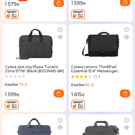
1 599
1 579
₴
₴
Сумка для ноутбука Tucano
Сумка Lenovo ThinkPad
Zona 15"/16" Black (BZONA15-BK)
Essential 15.6" Messenger
(4X40Y95215)
4
79 ₴
80 ₴
Кешбек
Кешбек
1 599
1 615
₴
₴