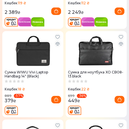
119 ₴
112 ₴
Кешбек
Кешбек
2 389
2 249
₴
₴
Сумка WIWU Vivi Laptop
Сумка для ноутбука XO CB08-
Handbag 14" (Black)
13.black
18 ₴
22 ₴
Кешбек
Кешбек
-
57
%
-
36
%
889
699
379
449
₴
₴