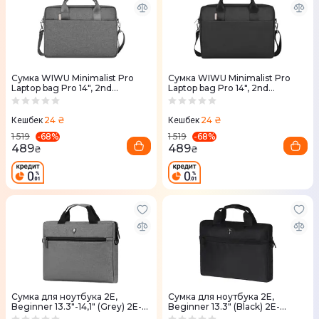
Сумка WIWU Minimalist Pro
Сумка WIWU Minimalist Pro
Laptop bag Pro 14", 2nd
Laptop bag Pro 14", 2nd
Generation (Grey)
Generation (Black)
24 ₴
24 ₴
Кешбек
Кешбек
-
68
%
-
68
%
1 519
1 519
489
489
₴
₴
Сумка для ноутбука 2E,
Сумка для ноутбука 2E,
Beginner 13.3"-14,1" (Grey) 2E-
Beginner 13.3" (Black) 2E-
CBN313GY
CBN313BK