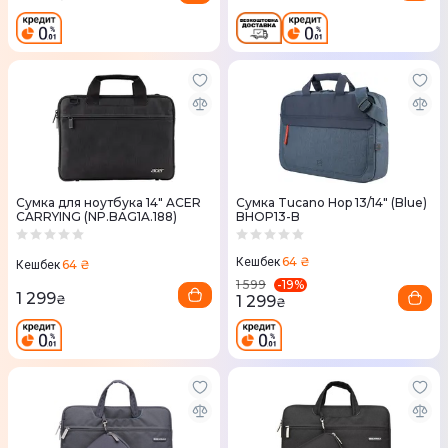
Сумка для ноутбука 14" ACER
Сумка Tucano Hop 13/14" (Blue)
CARRYING (NP.BAG1A.188)
BHOP13-B
64 ₴
Кешбек
64 ₴
Кешбек
-
19
%
1 599
1 299
1 299
₴
₴