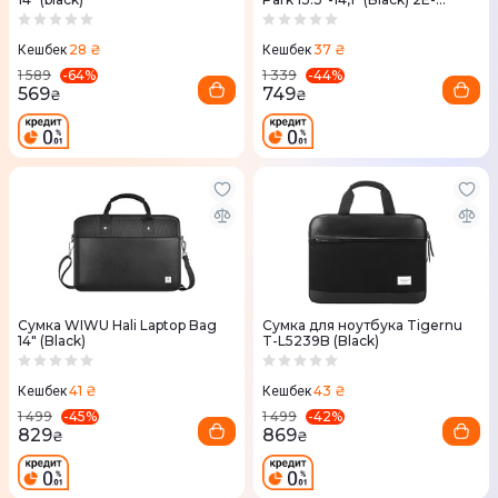
CBN413BK
28 ₴
37 ₴
Кешбек
Кешбек
-
64
%
-
44
%
1 589
1 339
569
749
₴
₴
Сумка WIWU Hali Laptop Bag
Сумка для ноутбука Tigernu
14" (Black)
T-L5239B (Black)
41 ₴
43 ₴
Кешбек
Кешбек
-
45
%
-
42
%
1 499
1 499
829
869
₴
₴