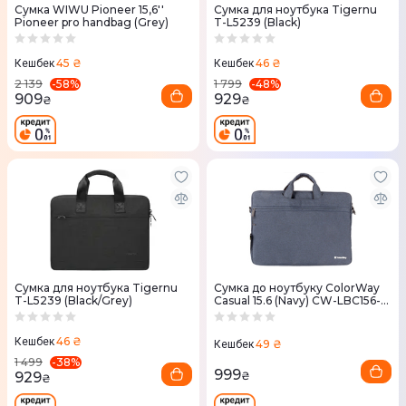
Сумка WIWU Pioneer 15,6''
Сумка для ноутбука Tigernu
Pioneer pro handbag (Grey)
T-L5239 (Black)
45 ₴
46 ₴
Кешбек
Кешбек
-
58
%
-
48
%
2 139
1 799
909
929
₴
₴
Сумка для ноутбука Tigernu
Сумка до ноутбуку ColorWay
T-L5239 (Black/Grey)
Casual 15.6 (Navy) CW-LBC156-
NV
46 ₴
Кешбек
49 ₴
Кешбек
-
38
%
1 499
999
929
₴
₴