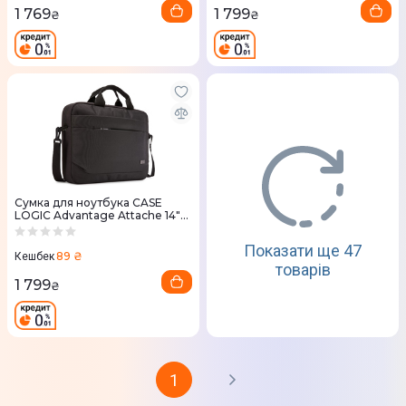
1 769
1 799
₴
₴
Сумка для ноутбука CASE
LOGIC Advantage Attache 14"
ADVA-114 (Black)
Показати ще 47
89 ₴
Кешбек
товарів
1 799
₴
1