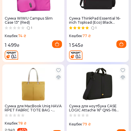
Сумка WIWU Campus Slim
Сумка ThinkPad Essential 16-
Case 13" (Red)
inch Topload (Eco) Black
(4X41C12469)
1
1
74 ₴
77 ₴
Кешбек
Кешбек
1 499
1 545
₴
₴
Сумка для MacBook Uniq HAVA
Сумка для ноутбука CASE
RPET FABRIC TOTE BAG -
LOGIC Attache 16" QNS-116
CANARY YELLOW (UNIQ-HAVA-
(Black)
CYELLOW)
78 ₴
Кешбек
79 ₴
Кешбек
-
46
%
2 949