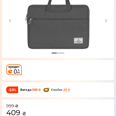
-
59
%
Вигода
590 ₴
Кешбек
20 ₴
999
₴
409
₴