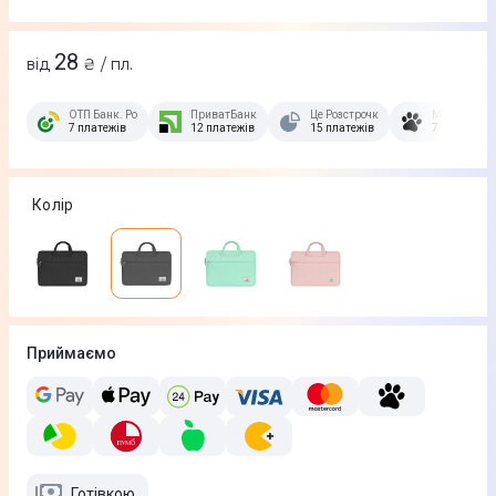
28
від
₴ / пл.
ОТП Банк. Розстрочка Скибочка.
ПриватБанк
Це Розстрочка
Монобанк
7 платежів
12 платежів
15 платежів
7 платежів
Колір
Приймаємо
Готівкою