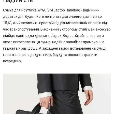
Надійність
Сумка для ноутбука WIWU Vivi Laptop Handbag - відмінний
додаток для будь-якого лептопа з діагоналлю дисплея до
15,6", який захистить пристрій від різних зовнішніх впливів під
час транспортування. Виконаний у строгому стилі, цей аксесуар
підійде навіть для ділових поїздок. Водостійкий поліестер, з
якого виготовлена ця сумка, надійно запобігає промоканню
гаджета у разі дощу. А захищені замки, встановлені на сумці,
гарантовано не дадуть пилу, бруду та волозі потрапити
всередину.