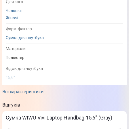
Для кого
Чоловічі
Жіночі
Форм-фактор
Сумка для ноутбука
Матеріали
Поліестер
Відсік для ноутбука
15,6"
Додаткові функції
Всі характеристики
Вологовідштовхувальна поверхня
Відгуків
Особливості
Сумка WIWU Vivi Laptop Handbag 15,6" (Gray)
Стильний, суворий дизайн; Виготовлена з водонепроникного
поліестеру; Оснащена захищеними водостійкими замками