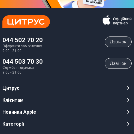
044 502 70 20
Дзвiнок
Оформити замовлення
9:00 - 21:00
044 503 70 30
Дзвiнок
Служба підтримки
9:00 - 21:00
Цитрус
Кар’єра
Клієнтам
Магазини
Публічні оферти
Новинки Apple
Для ЗМІ
Відеоогляди
iPhone 17
Категорії
Оптовим клієнтам
Акції, розіграші, призи
iPhone 17 Pro