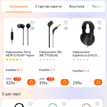
Навушники
Стартові пакети
Акустика
Чохли т
Навушники Sony
Навушники JBL
Навушники
MDR-EX15AP Чорні
JBLT110BLKE
Esperanza EH120
(Black)
16 ₴
3 ₴
Кешбек
Кешбек
14 ₴
Кешбек
-
13
%
-
11
%
379
359
329
319
299
₴
₴
₴
З цієї серії