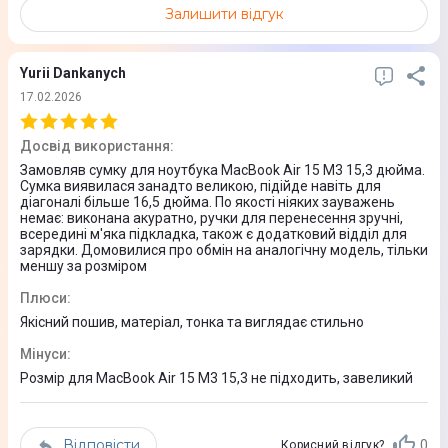
Залишити відгук
Колір
Сірий
Yurii Dankanych
Юридична інформація
17.02.2026
Товар може відрізнятись від представленого на фото,
Досвід використання
:
характеристики та комплектація можуть змінюватися
Замовляв сумку для ноутбука MacBook Air 15 M3 15,3 дюйма.
виробником. Подробиці уточнюйте у менеджера
Сумка виявилася занадто великою, підійде навіть для
діагоналі більше 16,5 дюйма. По якості ніяких зауважень
немає: виконана акуратно, ручки для перенесення зручні,
всередині м'яка підкладка, також є додатковий відділ для
зарядки. Домовилися про обмін на аналогічну модель, тільки
меншу за розміром
Плюси
:
Якісний пошив, матеріал, тонка та виглядає стильно
Мінуси
:
Розмір для MacBook Air 15 M3 15,3 не підходить, завеликий
Відповісти
0
Корисний відгук?