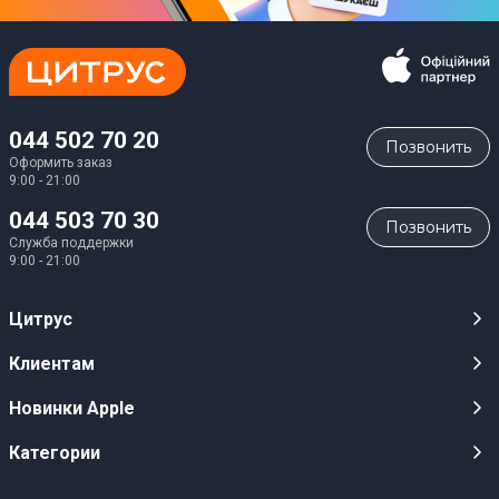
044 502 70 20
Позвонить
Оформить заказ
9:00 - 21:00
044 503 70 30
Позвонить
Служба поддержки
9:00 - 21:00
Цитрус
Карьера
Клиентам
Магазины
Публичные оферты
Новинки Apple
Для СМИ
Видеообзоры
iPhone 17
Категории
Оптовым клиентам
Акции, розыгрыши, призы
iPhone 17 Pro
Аудио
Служба поддержки клиентов