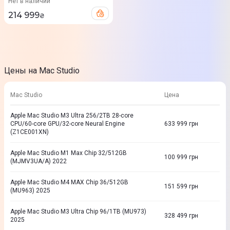
Нет в наличии
214 999
₴
Цены на Mac Studio
Mac Studio
Цена
Apple Mac Studio M3 Ultra 256/2TB 28-core
CPU/60-core GPU/32-core Neural Engine
633 999
грн
(Z1CE001XN)
Apple Mac Studio M1 Max Chip 32/512GB
100 999
грн
(MJMV3UA/A) 2022
Apple Mac Studio M4 MAX Chip 36/512GB
151 599
грн
(MU963) 2025
Apple Mac Studio M3 Ultra Chip 96/1TB (MU973)
328 499
грн
2025