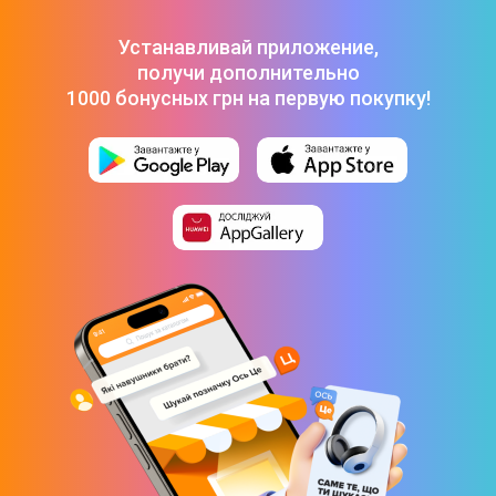
Apple Mac Studio M1 Max Chip 32/512GB (MJMV3UA/A)
2022
-
100 999 ₴
Устанавливай приложение,
Apple Mac Studio M4 MAX Chip 36/512GB (MU963) 2025
-
получи дополнительно
151 599 ₴
1000 бонусных грн на первую покупку!