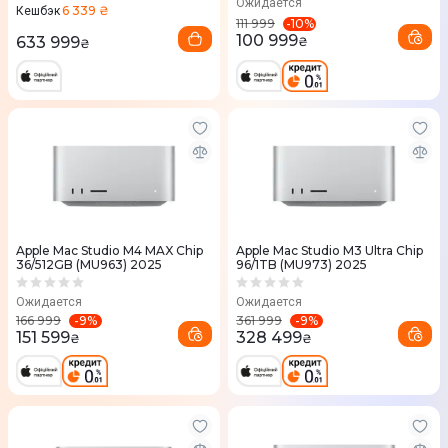
Ожидается
6 339 ₴
Кешбэк
-
10
%
111 999
100 999
633 999
₴
₴
Apple Mac Studio M4 MAX Chip
Apple Mac Studio M3 Ultra Chip
36/512GB (MU963) 2025
96/1TB (MU973) 2025
Ожидается
Ожидается
-
9
%
-
9
%
166 999
361 999
151 599
328 499
₴
₴