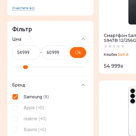
Очистити всi
Фільтр
Смартфон Sam
Ціна
S947B 12/256G
S947BZKDEUC
-
Ok
549 ₴
Кешбек
54 999
₴
Бренд
Samsung
(
8
)
Apple
(
+
0
)
realme
(
+
0
)
Xiaomi
(
+
0
)