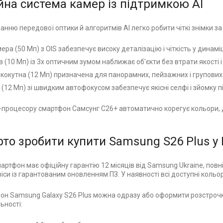
йна система камер із підтримкою AI
нню передової оптики й алгоритмів AI легко робити чіткі знімки за
ра (50 Мп) з OIS забезпечує високу деталізацію і чіткість у динаміці
 (10 Мп) із 3х оптичним зумом наближає об'єкти без втрати якості 
окутна (12 Мп) призначена для панорамних, пейзажних і групових
12 Мп) зі швидким автофокусом забезпечує якісні селфі і зйомку пі
-процесору смартфон Самсунг С26+ автоматично корегує кольори, де
то зробити купити Samsung S26 Plus у
артфон має офіційну гарантію 12 місяців від Samsung Ukraine, повн
віси із гарантованим оновленням ПЗ. У наявності всі доступні кольо
он Samsung Galaxy S26 Plus можна одразу або оформити розстрочк
ьності: