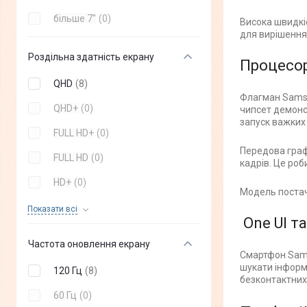
XCover7
(
+
1
)
більше 7"
(
0
)
Висока швидкі
Galaxy A05
(
+
6
)
для вирішення
Роздільна здатність екрану
Galaxy Fold 6
(
+
5
)
Процесор
Galaxy A05s
(
+
6
)
QHD
(
8
)
Флагман Samsu
Galaxy Flip 6
(
+
7
)
QHD+
(
0
)
чипсет демонс
запуск важких 
Galaxy Flip 5
(
+
8
)
FULL HD+
(
0
)
Передова графі
Galaxy Fold 5
(
+
7
)
FULL HD
(
0
)
кадрів. Це ро
Galaxy S24 FE
(
+
8
)
HD+
(
0
)
Модель постач
Galaxy S23
(
+
5
)
HD
(
0
)
Показати всi
One UI та
Galaxy A06
(
+
3
)
Частота оновлення екрану
Galaxy S23 Plus
(
+
4
)
Смартфон Samsu
шукати інформ
120 Гц
(
8
)
Galaxy S23 Ultra
(
+
6
)
безконтактних
60 Гц
(
0
)
Galaxy M35 5G
(
+
3
)