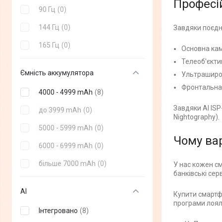
Професі
90 Гц
(
0
)
Galaxy S23 FE
(
+
8
)
144 Гц
(
0
)
Завдяки поєдна
Galaxy M34
(
+
3
)
165 Гц
(
0
)
Основна каме
Galaxy A34
(
+
8
)
Телеоб'єктив
Galaxy A54
(
+
8
)
Ємність аккумулятора
Ультраширок
Samsung Galaxy S21 FE
Фронтальна (
(
+
8
)
4000 - 4999 mAh
(
8
)
(2022)
Завдяки AI ISP
до 3999 mAh
(
0
)
Galaxy Flip 4
(
+
4
)
Nightography).
5000 - 5999 mAh
(
0
)
Galaxy Fold 4
(
+
4
)
Чому вар
6000 - 6999 mAh
(
0
)
Galaxy A24
(
+
3
)
більше 7000 mAh
(
0
)
У нас кожен см
Galaxy M14
(
+
6
)
банківські сер
Galaxy S22 2022
(
+
10
)
AI
Купити смартф
Galaxy A03 2022
(
+
6
)
програми лоял
Інтегровано
(
8
)
Galaxy A17
(
+
6
)