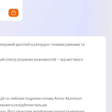
яскравий дисплей із рекордно тонкими рамками та
ий спектр розумних можливостей — від миттєвого
цій та глибоких подряпин сплаву Armor Aluminum.
лишаються відбитки пальців.
заду. Його передове антиблікове покриття мінімізує