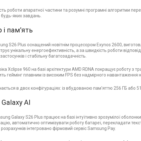
сть роботи апаратної частини та розумні програмні алгоритми пе
 будь-яких завдань.
 і пам'ять
ng S26 Plus оснащений новітнім процесором Exynos 2600, виготов
трує унікальну енергоефективність, а за швидкість роботи відпові
застосунків і стабільну багатозадачність.
ка Xclipse 960 на базі архітектури AMD RDNA покращує роботу з тра
бить геймінг плавним із високим FPS без надмірного навантаження 
ається в двох конфігураціях: із вбудованою пам'яттю 256 ГБ або 51
 Galaxy AI
ng Galaxy S26 Plus працює на базі інтуїтивно зрозумілої оболонки
ацію, автоматично оптимізувати роботу батареї, перекладати текст
 розрахунків інтегровано фірмовий сервіс Samsung Pay.