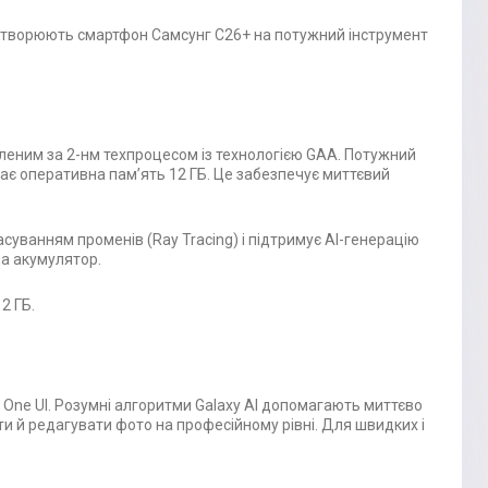
ретворюють смартфон Самсунг С26+ на потужний інструмент
леним за 2-нм техпроцесом із технологією GAA. Потужний
дає оперативна памʼять 12 ГБ. Це забезпечує миттєвий
суванням променів (Ray Tracing) і підтримує AI-генерацію
на акумулятор.
2 ГБ.
 One UI. Розумні алгоритми Galaxy AI допомагають миттєво
и й редагувати фото на професійному рівні. Для швидких і