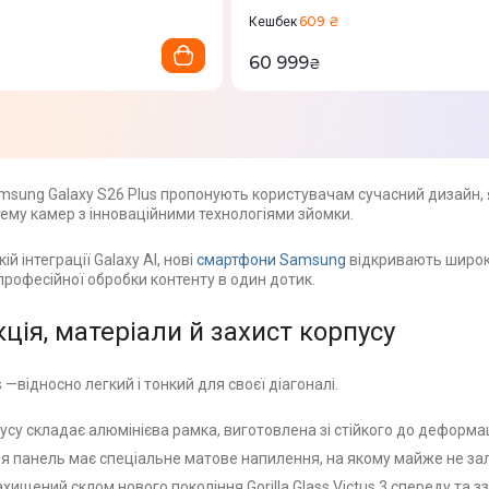
609 ₴
Кешбек
60 999
₴
sung Galaxy S26 Plus пропонують користувачам сучасний дизайн, 
тему камер з інноваційними технологіями зйомки.
й інтеграції Galaxy AI, нові
смартфони Samsung
відкривають широк
професійної обробки контенту в один дотик.
ція, матеріали й захист корпусу
s —відносно легкий і тонкий для своєї діагоналі.
усу складає алюмінієва рамка, виготовлена зі стійкого до деформа
я панель має спеціальне матове напилення, на якому майже не за
хищений склом нового покоління Gorilla Glass Victus 3 спереду та з