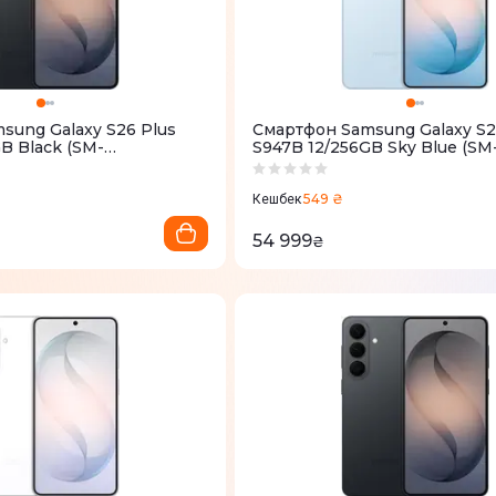
sung Galaxy S26 Plus
Смартфон Samsung Galaxy S2
B Black (SM-
S947B 12/256GB Sky Blue (SM
)
S947BLBDEUC)
549 ₴
Кешбек
54 999
₴