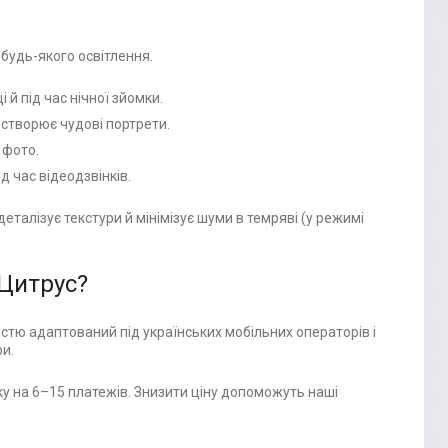
 будь-якого освітлення.
 й під час нічної зйомки.
і створює чудові портрети.
 фото.
д час відеодзвінків.
талізує текстури й мінімізує шуми в темряві (у режимі
 Цитрус?
істю адаптований під українських мобільних операторів і
ри.
у на 6–15 платежів. Знизити ціну допоможуть наші