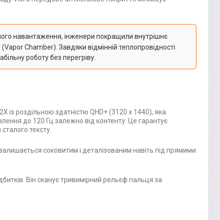
лого навантаження, інженери покращили внутрішнє
(Vapor Chamber). Завдяки відмінній теплопровідності
абільну роботу без перегріву.
X із роздільною здатністю QHD+ (3120 х 1440), яка
влення до 120 Гц залежно від контенту. Це гарантує
 сталого тексту.
я залишається соковитим і деталізованим навіть під прямими
дбитків. Він сканує тривимірний рельєф пальця за