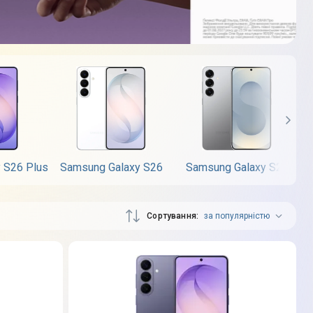
 S26 Plus
Samsung Galaxy S26
Samsung Galaxy S25
S
Сортування
за популярністю