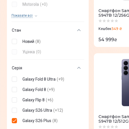
Motorola
(
+
0
)
Смартфон Sam
OPPO
(
+
0
)
S947B 12/256
Показати всi
S947BZWDEU
OnePlus
(
+
0
)
549 ₴
Кешбек
Стан
Poco
(
+
0
)
54 999
₴
Новий
(
8
)
Infinix
(
+
0
)
Уцінка
(
0
)
TECNO mobile
(
+
0
)
Nothing Phone
(
+
0
)
Серія
Sony
(
+
0
)
Galaxy Fold 8 Ultra
(
+
9
)
Vertu
(
+
0
)
Galaxy Fold 8
(
+
9
)
Sigma
(
+
0
)
Galaxy Flip 8
(
+
6
)
DOOGEE
(
+
0
)
Galaxy S26 Ultra
(
+
12
)
Смартфон Sam
ZTE
(
+
0
)
Galaxy S26 Plus
(
8
)
S947B 12/512G
S947BZVGEUC
Oukitel
(
+
0
)