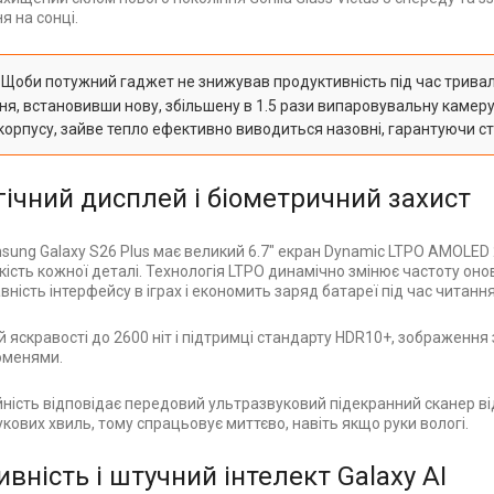
я на сонці.
Щоби потужний гаджет не знижував продуктивність під час трива
я, встановивши нову, збільшену в 1.5 рази випаровувальну камеру 
 корпусу, зайве тепло ефективно виводиться назовні, гарантуючи ст
ічний дисплей і біометричний захист
ung Galaxy S26 Plus має великий 6.7" екран Dynamic LTPO AMOLED 2
кість кожної деталі. Технологія LTPO динамічно змінює частоту оно
ність інтерфейсу в іграх і економить заряд батареї під час читання
й яскравості до 2600 ніт і підтримці стандарту HDR10+, зображенн
оменями.
йність відповідає передовий ультразвуковий підекранний сканер ві
кових хвиль, тому спрацьовує миттєво, навіть якщо руки вологі.
вність і штучний інтелект Galaxy AI