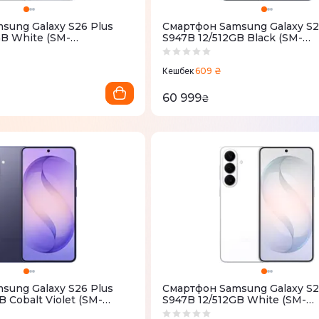
sung Galaxy S26 Plus
Смартфон Samsung Galaxy S2
GB White (SM-
S947B 12/512GB Black (SM-
C)
S947BZKGEUC)
609 ₴
Кешбек
60 999
₴
sung Galaxy S26 Plus
Смартфон Samsung Galaxy S2
B Cobalt Violet (SM-
S947B 12/512GB White (SM-
)
S947BZWGEUC)