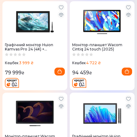
Графічний монітор Huion
Монітор-планшет Wacom
Kamvas Pro 24 (4K) +
Cintiq 24 touch (2025)
рукавичка
3 999 ₴
4 722 ₴
Кешбек
Кешбек
79 999
94 459
₴
₴
Монітор-планшет Wacom
Графічний монітор Huion