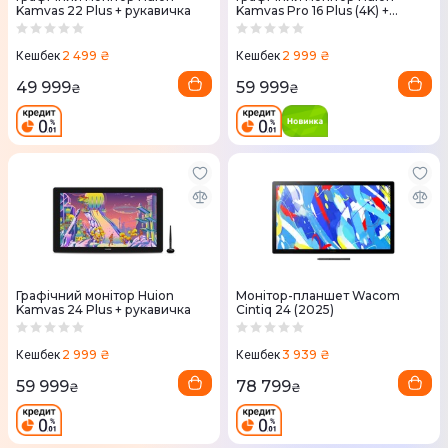
Kamvas 22 Plus + рукавичка
Kamvas Pro 16 Plus (4K) +
рукавичка
2 499 ₴
2 999 ₴
Кешбек
Кешбек
49 999
59 999
₴
₴
Графічний монітор Huion
Монітор-планшет Wacom
Kamvas 24 Plus + рукавичка
Cintiq 24 (2025)
2 999 ₴
3 939 ₴
Кешбек
Кешбек
59 999
78 799
₴
₴