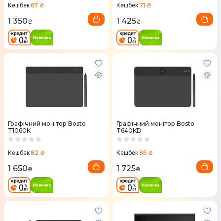
67 ₴
71 ₴
Кешбек
Кешбек
1 350
1 425
₴
₴
Графічний монітор Bosto
Графічний монітор Bosto
T1060K
T640KD
82 ₴
86 ₴
Кешбек
Кешбек
1 650
1 725
₴
₴