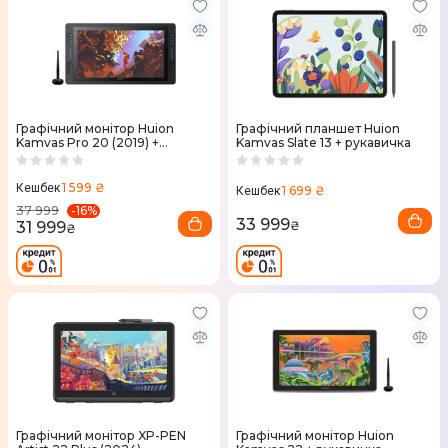
Графічний монітор Huion
Графічний планшет Huion
Kamvas Pro 20 (2019) +
Kamvas Slate 13 + рукавичка
рукавичка
1 599 ₴
Кешбек
1 699 ₴
Кешбек
-
16
%
37 999
33 999
31 999
₴
₴
Графічний монітор XP-PEN
Графічний монітор Huion