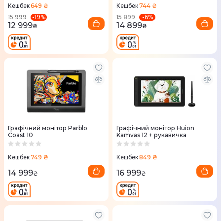
649 ₴
744 ₴
Кешбек
Кешбек
-
19
%
-
6
%
15 999
15 899
12 999
14 899
₴
₴
Графічний монітор Parblo
Графічний монітор Huion
Coast 10
Kamvas 12 + рукавичка
749 ₴
849 ₴
Кешбек
Кешбек
14 999
16 999
₴
₴