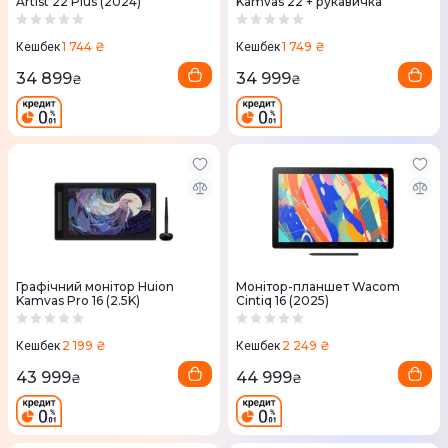
Artist 22 Plus (2024)
Kamvas 22 + рукавичка
1 744 ₴
1 749 ₴
Кешбек
Кешбек
34 899
34 999
₴
₴
Графічний монітор Huion
Монітор-планшет Wacom
Kamvas Pro 16 (2.5K)
Cintiq 16 (2025)
2 199 ₴
2 249 ₴
Кешбек
Кешбек
43 999
44 999
₴
₴