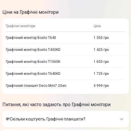
Ціни на Графічні монітори
Графічні монітори
Ціна
Графічний монітор Bosto T640
1 350
грн
Графічний монітор Bosto T430KD
1 425
грн
Графічний монітор Bosto T1060K
1 650
грн
Графічний монітор Bosto T640KD
1 725
грн
Графічний планшет Deco Mini7 2Gen
3 999
грн
Питання, які часто задають про Графічні монітори
💸Скільки коштують Графічні планшети?
Вартість товарів в категорії Графічні планшети в інтернет-