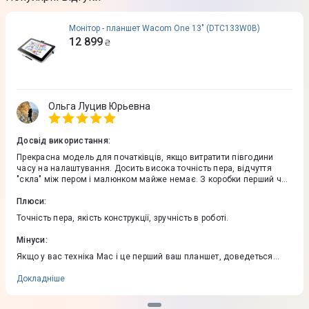
Монітор - планшет Wacom One 13" (DTC133W0B)
12 899
₴
Ольга Луцив Юрьевна
Досвід використання
:
Прекрасна модель для початківців, якщо витратити півгодини
часу на налаштування. Досить висока точність пера, відчуття
"скла" між пером і малюнком майже немає. З коробки перший час
перо трохи "спотикається" на покритті, але через деякий час
експлуатації проблема зникає. Конструкція зібрана добре, зайвих
Плюси
:
скрипів і хитань при користуванні немає.
Точність пера, якість конструкції, зручність в роботі.
Мінуси
:
Якщо у вас техніка Mac і це перший ваш планшет, доведеться
поморочитися з налаштуваннями, вони не дуже очевидні.
Докладніше