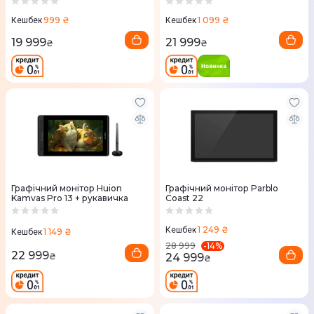
999 ₴
1 099 ₴
Кешбек
Кешбек
19 999
21 999
₴
₴
Графічний монітор Huion
Графічний монітор Parblo
Kamvas Pro 13 + рукавичка
Coast 22
1 249 ₴
Кешбек
1 149 ₴
Кешбек
-
14
%
28 999
22 999
24 999
₴
₴