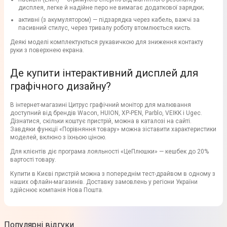
дисплея, легке й надійне перо не вимагає додаткової зарядки;
активні (з акумулятором) — підзарядка через кабель, важчі за
пасивний стилус, через тривалу роботу втомлюється кисть.
Деякі моделі комплектуються рукавичкою для зниження контакту
руки з поверхнею екрана.
Де купити інтерактивний дисплей для
графічного дизайну?
В інтернет-магазині Цитрус графічний монітор для малювання
доступний від брендів Wacon, HUION, XP-PEN, Parblo, VEIKK і Ugec.
Дізнатися, скільки коштує пристрій, можна в каталозі на сайті.
Завдяки функції «Порівняння товару» можна зіставити характеристики
моделей, вклюно з їхньою ціною.
Для клієнтів діє програма лояльності «ЦеПлюшки» — кешбек до 20%
вартості товару.
Купити в Києві пристрій можна з попереднім тест-драйвом в одному з
наших офлайн-магазинів. Доставку замовлень у регіони України
здійснює компанія Нова Пошта.
Популярні відгуки