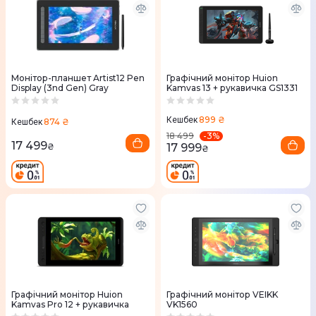
Монітор-планшет Artist12 Pen
Графічний монітор Huion
Display (3nd Gen) Gray
Kamvas 13 + рукавичка GS1331
899 ₴
Кешбек
874 ₴
Кешбек
-
3
%
18 499
17 499
17 999
₴
₴
Графічний монітор Huion
Графічний монітор VEIKK
Kamvas Pro 12 + рукавичка
VK1560