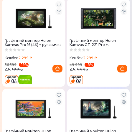
Графічний монітор Huion
Графічний монітор Huion
Kamvas Pro 16 (4K) + рукавичка
Kamvas GT-221 Pro +
рукавичка
2 299 ₴
2 299 ₴
Кешбек
Кешбек
-
19
%
-
8
%
56 599
49 999
45 999
45 999
₴
₴
Графічний монітор Huion
Графічний монітор Huion