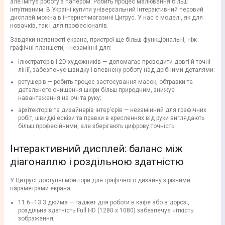
але імітує роботу з папером. Робить процес малювання більш
інтуїтивним. В Україні купити універсальний інтерактивний перовий
дисплей можна в інтернет-магазині Цитрус. У нас є моделі, як для
новачків, так і для професіоналів.
Завдяки наявності екрана, пристрої ще більш функціональні, ніж
графічні планшети, і незамінні для:
ілюстраторів і 2D-художників — допомагає проводити довгі й точні
лінії, забезпечує швидку і впевнену роботу над дрібними деталями;
ретушерів — робить процес застосування масок, обтравки та
детального очищення шкіри більш природним, знижує
навантаження на очі та руку;
архітекторів та дизайнерів інтер'єрів — незамінний для графічних
робіт, швидкі ескізи та правки в кресленнях від руки виглядають
більш професійними, але зберігають цифрову точність.
Інтерактивний дисплей: баланс між
діагоналлю і роздільною здатністю
У Цитрусі доступні монітори для графічного дизайну з різними
параметрами екрана:
11.6–13.3 дюйма — гаджет для роботи в кафе або в дорозі,
роздільна здатність Full HD (1280 x 1080) забезпечує чіткість
зображення;