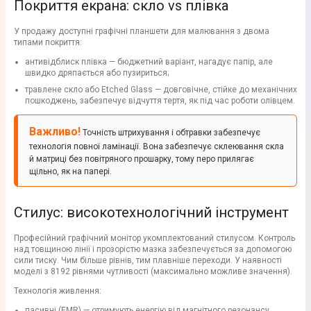
Покриття екрана: скло vs плівка
У продажу доступні графічні планшети для малювання з двома
типами покриття:
антивідблиск плівка — бюджетний варіант, нагадує папір, але
швидко дряпається або пузириться;
травлене скло або Etched Glass — довговічне, стійке до механічних
пошкоджень, забезпечує відчуття тертя, як під час роботи олівцем.
Важливо!
Точність штрихування і обтравки забезпечує
технологія повної ламінації. Вона забезпечує склеювання скла
й матриці без повітряного прошарку, тому перо прилягає
щільно, як на папері.
Стилус: високотехнологічний інструмент
Професійний графічний монітор укомплектований стилусом. Контроль
над товщиною лінії і прозорістю мазка забезпечується за допомогою
сили тиску. Чим більше рівнів, тим плавніше переходи. У наявності
моделі з 8192 рівнями чутливості (максимально можливе значення).
Технологія живлення:
пасивні (EMR) — отримують енергію від магнітного резонансу