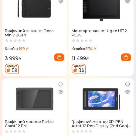
Графічний планшет Deco
Монітор-планшет Ugee UE12
Mini7 2Gen
PLUS
199 ₴
574 ₴
Кешбек
Кешбек
3 999
11 499
₴
₴
Графічний монітор Parblo
Графічний монітор XP-PEN
Coast 12 Pro
Artist 12 Pen Display (2nd Gen)
(Black)