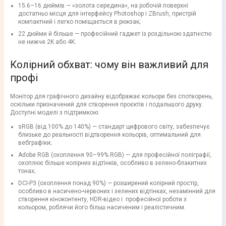
15.6–16 дюймів — «золота середина», на робочій поверхні
достатньо місця для інтерфейсу Photoshop і ZBrush, пристрій
компактний і легко поміщається в рюкзак;
22 дюйми й більше — професійний гаджет із роздільною здатністю
не нижче 2K або 4K.
Колірний обхват: чому він важливий для
профі
Монітор для графічного дизайну відображає кольори без спотворень,
оскільки призначений для створення проєктів і подальшого друку.
Доступні моделі з підтримкою:
sRGB (від 100% до 140%) — стандарт цифрового світу, забезпечує
близьке до реальності відтворення кольорів, оптимальний для
вебграфіки;
Adobe RGB (охоплення 90–99% RGB) — для професійної поліграфії,
охоплює більше колірних відтінків, особливо в зелено-блакитних
тонах;
DCI-P3 (охоплення понад 90%) — розширений колірний простір,
особливо в насичено-червоних і зелених відтінках, незамінний для
створення кіноконтенту, HDR-відео і професійної роботи з
кольором, роблячи його більш насиченим і реалістичним.