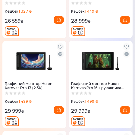
1 327 ₴
1 449 ₴
Кешбек
Кешбек
26 559
28 999
₴
₴
Графічний монітор Huion
Графічний монітор Huion
Kamvas Pro 13 (2.5K)
Kamvas Pro 16 + рукавичка
GT156
1 499 ₴
1 499 ₴
Кешбек
Кешбек
29 999
29 999
₴
₴