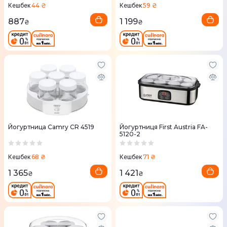
44 ₴
59 ₴
Кешбек
Кешбек
887
1 199
₴
₴
Йогуртница Camry CR 4519
Йогуртниця First Austria FA-
5120-2
68 ₴
71 ₴
Кешбек
Кешбек
1 365
1 421
₴
₴