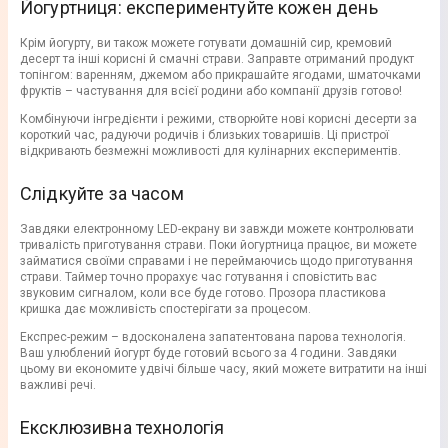
Йогуртниця: експериментуйте кожен день
Крім йогурту, ви також можете готувати домашній сир, кремовий
десерт та інші корисні й смачні страви. Заправте отриманий продукт
топінгом: варенням, джемом або прикрашайте ягодами, шматочками
фруктів – частування для всієї родини або компанії друзів готово!
Комбінуючи інгредієнти і режими, створюйте нові корисні десерти за
короткий час, радуючи родичів і близьких товаришів. Ці пристрої
відкривають безмежні можливості для кулінарних експериментів.
Слідкуйте за часом
Завдяки електронному LED-екрану ви завжди можете контролювати
тривалість приготування страви. Поки йогуртница працює, ви можете
займатися своїми справами і не переймаючись щодо приготування
страви. Таймер точно прорахує час готування і сповістить вас
звуковим сигналом, коли все буде готово. Прозора пластикова
кришка дає можливість спостерігати за процесом.
Експрес-режим – вдосконалена запатентована парова технологія.
Ваш улюблений йогурт буде готовий всього за 4 години. Завдяки
цьому ви економите удвічі більше часу, який можете витратити на інші
важливі речі.
Ексклюзивна технологія