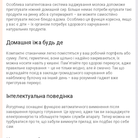
Особлива запатентована система зціджування молока допоможе
приготувати ніжний домашній сир. Більше немає потреби купувати такі
продукти на ринку або в супермаркеті – ви можете самостійно
приготувати якісне блюдо вдома. Особливо ця функція корисна, якщо
у вас є діти – їх організм потребує здорового харчування і
натуральних продуктів.
Домашня їжа будь де
Компактні стаканчики легко помістяться у ваш робочий портфель або
сумку. Легкі, герметичні, вони щільно і надійно закриваються, їх
можна носити навіть у кишені. Пам'ятайте про здорові перекуси, адже
правильне харчування – це не тільки модно, але й смачно. Так що
відкладайте похід в заклади громадського харчування або
найближчу булочну на інший день – ваш розумний гаджет вже
приготував перекус.
Інтелектуальна поведінка
Йогуртниці оснащені функцією автоматичного вимкнення після
завершення процесу готування. Це зручно, адже так ви заощаджуєте
електроенергію та збільшуєте термін служби апарату. Тепер можна не
турбуватися про те, що забули вимкнути прилад: він подбає про себе
сам.