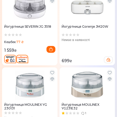
Йогуртниця SEVERIN JG 3518
Йогуртниця Gorenje JM20W
Немає в наявності
77 ₴
Кешбек
1 559
₴
699
₴
Йогуртниця MOULINEX YG
Йогуртниця MOULINEX
230131
YG231E32
1