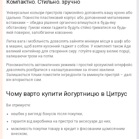
Компактно. Стильно. зручно
Універсальні кольори пристроїв гармонійно доповнять вашу кухню або
їдальню. Повністю пластиковий корпус або доповнений металевими
вставками – обидва рішення органічно впишуться в будь-яку
обстановку. Гумові ніжки гаджета будуть стійко триматися на будь-
якій поверхні, запобігаючи ковзанню.
Легка вага і мобільність дозволять зайняти мінімум місця в шафі або
в машині, щоб взяти кухонний гаджет з собою. У комплекті також йде
великий контейнер для створення сиру: готуйте відразу великі порції,
залишаючи трохи на потім.
Різноманітність автоматичних режимів і простий зрозумілий інтерфейс
дзволяють розібратися з налаштуваннями за лічені хвилини.
Залишається тільки помістити інгредієнти та вмикнути пристрій – далі
він впорається сам.
Чому варто купити йогуртницю в Цитрус
Ви отримуєте:
кешбек у вигляді бонусів після покупки;
гарантія від виробника на пристрої та аксесуари до них;
можливість покупки товару в кредит з фіксованим щомісячним
внеском;