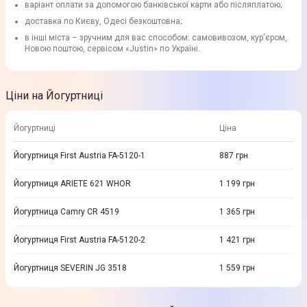
варіант оплати за допомогою банківської карти або післяплатою;
доставка по Києву, Одесі безкоштовна;
в інші міста – зручним для вас способом: самовивозом, кур'єром,
Новою поштою, сервісом «Justin» по Україні.
Ціни на Йогуртниці
Йогуртниці
Ціна
Йогуртниця First Austria FA-5120-1
887
грн
Йогуртниця ARIETE 621 WHOR
1 199
грн
Йогуртница Camry CR 4519
1 365
грн
Йогуртниця First Austria FA-5120-2
1 421
грн
Йогуртниця SEVERIN JG 3518
1 559
грн