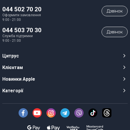
044 502 70 20
Дзвiнок
Оформити замовлення
9:00 - 21:00
044 503 70 30
Дзвiнок
Служба підтримки
9:00 - 21:00
Цитрус
Кар’єра
Клієнтам
Магазини
Публічні оферти
Новинки Apple
Для ЗМІ
Відеоогляди
iPhone 17
Категорії
Оптовим клієнтам
Акції, розіграші, призи
iPhone 17 Pro
Аудіо
Служба підтримки клієнтів
Інструкції та прошивки
iPhone 17 Pro Max
Техніка Apple
Про Компанію
Доставка
iPhone Air
Смартфони
Новини
Оплата
AirPods Pro 3
Техніка для кухні
Безготівковий розрахунок