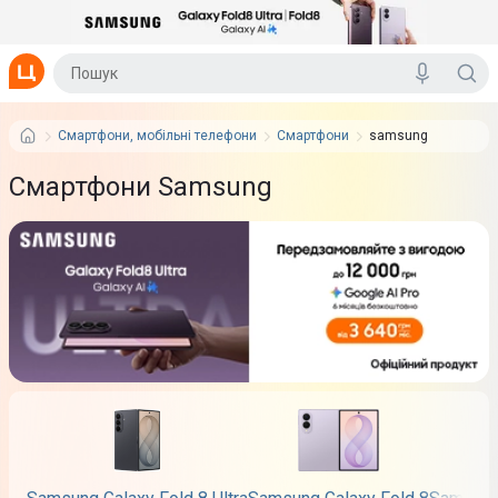
Смартфони, мобільні телефони
Смартфони
samsung
Смартфони Samsung