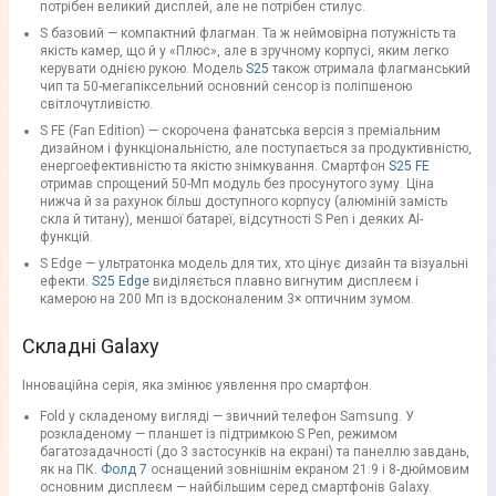
потрібен великий дисплей, але не потрібен стилус.
S базовий — компактний флагман. Та ж неймовірна потужність та
якість камер, що й у «Плюс», але в зручному корпусі, яким легко
керувати однією рукою. Модель
S25
також отримала флагманський
чип та 50-мегапіксельний основний сенсор із поліпшеною
світлочутливістю.
S FE (Fan Edition) — скорочена фанатська версія з преміальним
дизайном і функціональністю, але поступається за продуктивністю,
енергоефективністю та якістю знімкування. Смартфон
S25 FE
отримав спрощений 50-Мп модуль без просунутого зуму. Ціна
нижча й за рахунок більш доступного корпусу (алюміній замість
скла й титану), меншої батареї, відсутності S Pen і деяких AI-
функцій.
S Edge — ультратонка модель для тих, хто цінує дизайн та візуальні
ефекти.
S25 Edge
виділяється плавно вигнутим дисплеєм і
камерою на 200 Мп із вдосконаленим 3× оптичним зумом.
Складні Galaxy
Інноваційна серія, яка змінює уявлення про смартфон.
Fold у складеному вигляді — звичний телефон Samsung. У
розкладеному — планшет із підтримкою S Pen, режимом
багатозадачності (до 3 застосунків на екрані) та панеллю завдань,
як на ПК.
Фолд 7
оснащений зовнішнім екраном 21:9 і 8-дюймовим
основним дисплеєм — найбільшим серед смартфонів Galaxy.