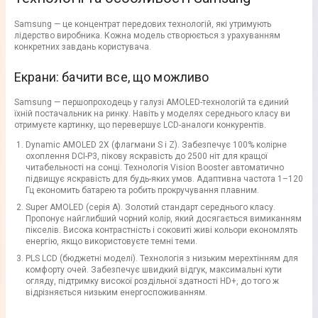
Samsung — це концентрат передових технологій, які утримують
лідерство виробника. Кожна модель створюється з урахуванням
конкретних завдань користувача.
Екрани: бачити все, що можливо
Samsung — першопроходець у галузі AMOLED-технологій та єдиний
їхній постачальник на ринку. Навіть у моделях середнього класу ви
отримуєте картинку, що перевершує LCD-аналоги конкурентів.
Dynamic AMOLED 2X (флагмани S і Z). Забезпечує 100% колірне
охоплення DCI-P3, пікову яскравість до 2500 ніт для кращої
читабельності на сонці. Технологія Vision Booster автоматично
підвищує яскравість для будь-яких умов. Адаптивна частота 1–120
Гц економить батарею та робить прокручування плавним.
Super AMOLED (серія A). Золотий стандарт середнього класу.
Пропонує найглибший чорний колір, який досягається вимиканням
пікселів. Висока контрастність і соковиті живі кольори економлять
енергію, якщо використовуєте темні теми.
PLS LCD (бюджетні моделі). Технологія з низьким мерехтінням для
комфорту очей. Забезпечує швидкий відгук, максимальні кути
огляду, підтримку високої роздільної здатності HD+, до того ж
відрізняється низьким енергоспоживанням.