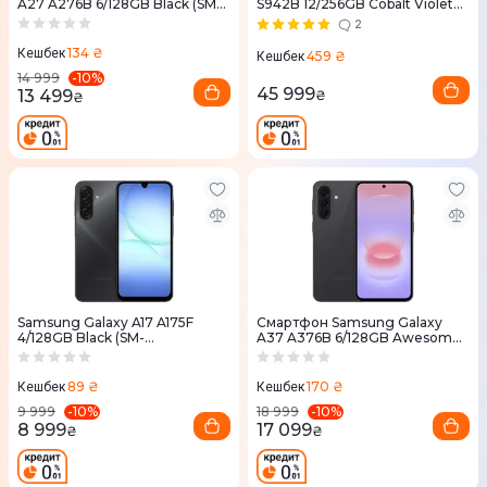
A27 A276B 6/128GB Black (SM-
S942B 12/256GB Cobalt Violet
A276BZKBEUC)
(SM-S942BZVGEUC)
2
134 ₴
Кешбек
459 ₴
Кешбек
-
10
%
14 999
45 999
13 499
₴
₴
Samsung Galaxy A17 A175F
Смартфон Samsung Galaxy
4/128GB Black (SM-
A37 A376B 6/128GB Awesome
A175FZKBEUC)
Chari (SM-A376BZABEUC)
89 ₴
170 ₴
Кешбек
Кешбек
-
10
%
-
10
%
9 999
18 999
8 999
17 099
₴
₴