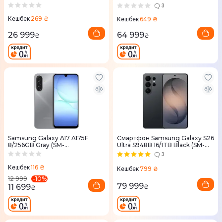
A576BZVDEUC)
Violet (SM-S948BZVDEUC)
3
269 ₴
649 ₴
Кешбек
Кешбек
26 999
64 999
₴
₴
Samsung Galaxy A17 A175F
Смартфон Samsung Galaxy S26
8/256GB Gray (SM-
Ultra S948B 16/1TB Black (SM-
A175FZAEEUC)
S948BZKHEUC)
3
116 ₴
Кешбек
799 ₴
Кешбек
-
10
%
12 999
79 999
11 699
₴
₴