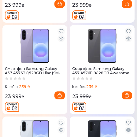
23 999
23 999
₴
₴
Смартфон Samsung Galaxy
Смартфон Samsung Galaxy
A57 A576B 8/128GB Lilac (SM-
A57 A576B 8/128GB Awesome
A576BZVBEUC)
Gray (SM-A576BZABEUC)
239 ₴
239 ₴
Кешбек
Кешбек
23 999
23 999
₴
₴