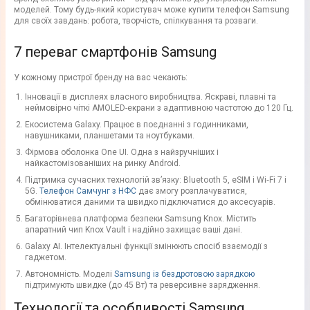
моделей. Тому будь-який користувач може купити телефон Samsung
для своїх завдань: робота, творчість, спілкування та розваги.
7 переваг смартфонів Samsung
У кожному пристрої бренду на вас чекають:
Інновації в дисплеях власного виробництва. Яскраві, плавні та
неймовірно чіткі AMOLED-екрани з адаптивною частотою до 120 Гц.
Екосистема Galaxy. Працює в поєднанні з годинниками,
навушниками, планшетами та ноутбуками.
Фірмова оболонка One UI. Одна з найзручніших і
найкастомізованіших на ринку Android.
Підтримка сучасних технологій зв’язку: Bluetooth 5, eSIM і Wi‑Fi 7 і
5G.
Телефон Самчунг з НФС
дає змогу розплачуватися,
обмінюватися даними та швидко підключатися до аксесуарів.
Багаторівнева платформа безпеки Samsung Knox. Містить
апаратний чип Knox Vault і надійно захищає ваші дані.
Galaxy AI. Інтелектуальні функції змінюють спосіб взаємодії з
гаджетом.
Автономність. Моделі
Samsung із бездротовою зарядкою
підтримують швидке (до 45 Вт) та реверсивне зарядження.
Технології та особливості Samsung