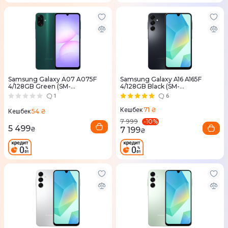
Samsung Galaxy A07 A075F
Samsung Galaxy A16 A165F
4/128GB Green (SM-
4/128GB Black (SM-
A075FZGGSEK)
A165FZKBEUC)
1
6
71 ₴
Кешбек
54 ₴
Кешбек
-
10
%
7 999
5 499
7 199
₴
₴