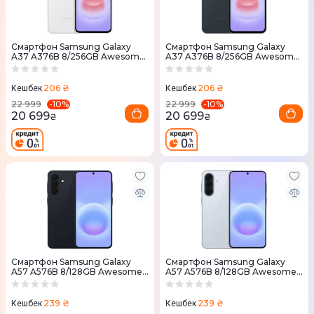
Смартфон Samsung Galaxy
Смартфон Samsung Galaxy
A37 A376B 8/256GB Awesome
A37 A376B 8/256GB Awesome
White (SM-A376BZWGEUC)
Graygreen (SM-
A376BDGGEUC)
206 ₴
206 ₴
Кешбек
Кешбек
-
10
%
-
10
%
22 999
22 999
20 699
20 699
₴
₴
Смартфон Samsung Galaxy
Смартфон Samsung Galaxy
A57 A576B 8/128GB Awesome
A57 A576B 8/128GB Awesome
Navy (SM-A576BDBBEUC)
Icyblue (SM-A576BLBBEUC0
239 ₴
239 ₴
Кешбек
Кешбек