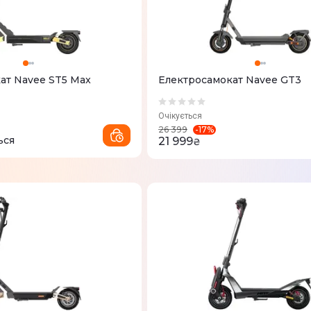
ат Navee ST5 Max
Електросамокат Navee GT3
Очікується
-
17
%
26 399
ься
21 999
₴