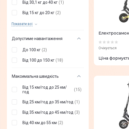
Від 30,1 кг до 40 кг
(
1
)
14 дюймів
(
0
)
Від 15 кг до 20 кг
(
2
)
Від 30 кг до 40 кг
(
3
)
Показати всi
Електросамок
До 5 кг
(
0
)
Допустиме навантаження
До 10 кг
(
0
)
Очікується
До 100 кг
(
2
)
Від 40 кг до 50 кг
(
0
)
Ціна формуєт
Від 100 до 150 кг
(
18
)
Від 15,1 кг до 20 кг
(
0
)
Від 40,1 кг до 50 кг
(
0
)
Максимальна швидкість
Від 50,1 кг до 75 кг
(
0
)
Від 15 км/год до 25 км/
(
15
)
год
Від 50 кг до 75 кг
(
0
)
Від 25 км/год до 35 км/год
(
1
)
Від 100 кг до 125 кг
(
0
)
Від 35 км/год до 45 км/год
(
3
)
Від 40 км до 55 км
(
2
)