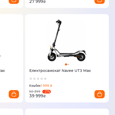
27 999
₴
Max
Електросамокат Navee UT3 Max
1 999 ₴
Кешбек
-
21
%
50 399
39 999
₴