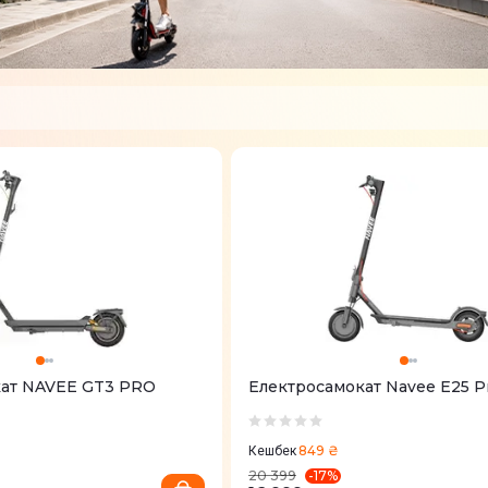
кат NAVEE GT3 PRO
Електросамокат Navee E25 P
849 ₴
Кешбек
-
17
%
20 399