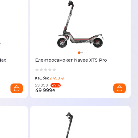
Max
Електросамокат Navee XT5 Pro
2 499 ₴
Кешбек
-
17
%
59 999
49 999
₴