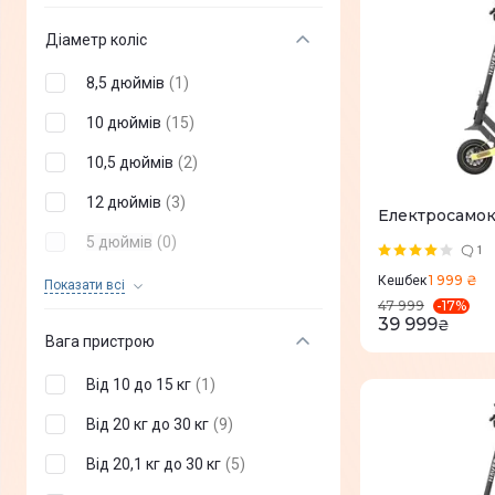
XO
(
+
2
)
Діаметр коліс
A11
(
+
2
)
8,5 дюймів
(
1
)
Sencor
(
+
1
)
10 дюймів
(
15
)
Like.Bike
(
+
10
)
10,5 дюймів
(
2
)
Kaabo
(
+
15
)
12 дюймів
(
3
)
Електросамок
5 дюймів
(
0
)
1
1 999 ₴
6 дюймів
(
0
)
Кешбек
Показати всi
-
17
%
47 999
6,5 дюймів
(
0
)
39 999
₴
Вага пристрою
7 дюймів
(
0
)
Від 10 до 15 кг
(
1
)
8 дюймів
(
0
)
Від 20 кг до 30 кг
(
9
)
9 дюймів
(
0
)
Від 20,1 кг до 30 кг
(
5
)
11 дюймів
(
0
)