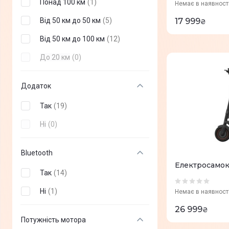
Понад 100 км
(
1
)
Немає в наявност
Від 50 км до 50 км
(
5
)
17 999
₴
Від 50 км до 100 км
(
12
)
До 20 км
(
0
)
Додаток
Так
(
19
)
Ні
(
0
)
Bluetooth
Електросамок
Так
(
14
)
Ні
(
1
)
Немає в наявност
26 999
₴
Потужність мотора