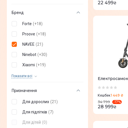
22 499
₴
Бренд
Forte
(
+
18
)
Proove
(
+
18
)
NAVEE
(
21
)
Ninebot
(
+
30
)
Xiaomi
(
+
19
)
YADEA
(
+
10
)
Показати всi
Електросамок
Kingsong
(
+
4
)
Призначення
1 449 ₴
eHATOR
(
+
1
)
Кешбек
Для дорослих
(
21
)
-
17
%
34 799
Acer
(
+
8
)
28 999
₴
Для підлітків
(
7
)
Maxxter
(
+
3
)
Для дітей
(
0
)
Atlas
(
+
3
)