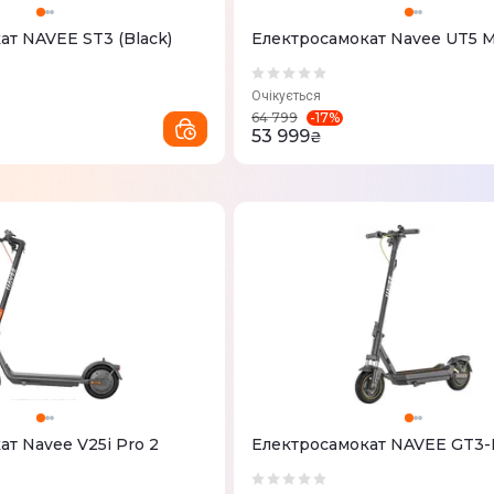
ат NAVEE ST3 (Black)
Електросамокат Navee UT5 
Очікується
-
17
%
64 799
53 999
₴
т Navee V25i Pro 2
Електросамокат NAVEE GT3-