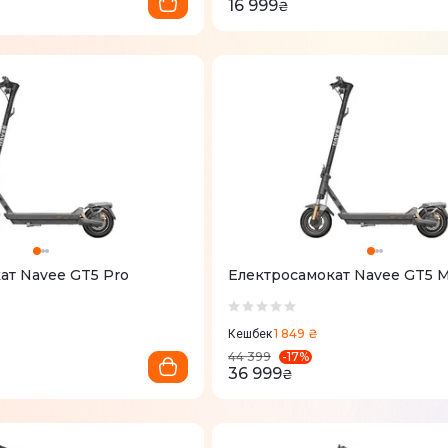
16 999
₴
ат Navee GT5 Pro
Електросамокат Navee GT5 
1 849 ₴
Кешбек
-
17
%
44 399
36 999
₴