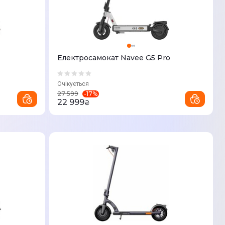
Електросамокат Navee G5 Pro
Очікується
-
17
%
27 599
22 999
₴