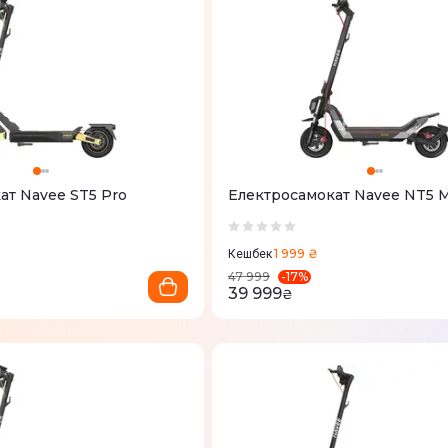
ат Navee ST5 Pro
Електросамокат Navee NT5 
1 999 ₴
Кешбек
-
17
%
47 999
39 999
₴