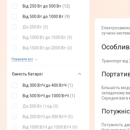
Від 250 Вт до 500 Вт
(
12
)
Від 500 Вт до 1000 Вт
(
9
)
До 250 Вт
(
0
)
Електросамока
сучасні систем
Від 1000 Вт до 1500 Вт
(
0
)
Особлив
Від 1500 Вт до 2000 Вт
(
0
)
Понад 2000 Вт
(
0
)
Показати всi
Транспорт від 
Портатив
Ємність батареї
Від 300 ВтЧ до 400 ВтЧ
(
1
)
Більшість мод
складеному в
Від 500 ВтЧ до 1000 ВтЧ
(
1
)
Середня вага м
До 200 Вт / год
(
0
)
Потужніс
Від 200 ВтЧ до 300 ВтЧ
(
0
)
Потужність дви
Від 1000 ВтЧ до 1500 ВтЧ
(
0
)