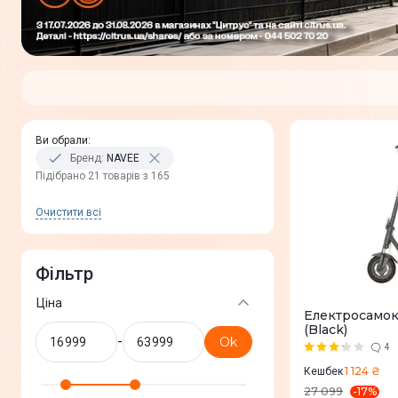
Ви обрали
:
Бренд
:
NAVEE
Пiдiбрано 21 товарів з 165
Очистити всi
Фільтр
Ціна
Електросамо
(Black)
-
Ok
4
1 124 ₴
Кешбек
-
17
%
27 099