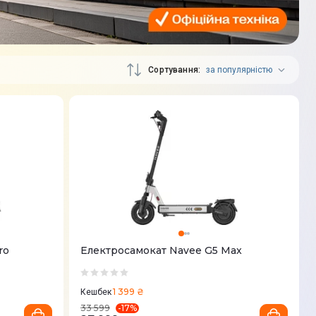
Сортування
за популярністю
ro
Електросамокат Navee G5 Max
1 399 ₴
Кешбек
-
17
%
33 599