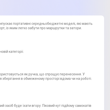
випускає портативні середньобюджетні моделі, які мають
рт, із яким легко забути про маршрутки та затори.
овій категорії.
ористовується як ручка, що спрощує перенесення. У
я зберігання в обмеженому просторі вдома чи на роботі.
ий засіб буде їхати вгору. Піковий кут підйому самокатів