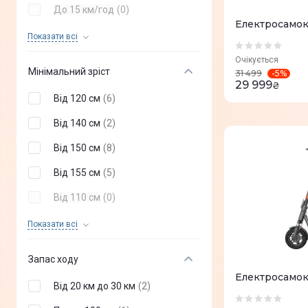
До 15 км/год
(
0
)
Електросамок
Від 25,1 км/год до 35 км/
Показати всi
(
0
)
год
Очікується
Понад 55 км/год
(
0
)
Мінімальний зріст
-
5
%
31 499
29 999
₴
Від 120 см
(
6
)
Від 140 см
(
2
)
Від 150 см
(
8
)
Від 155 см
(
5
)
Від 110 см
(
0
)
Від 115 см
(
0
)
Показати всi
Від 130 см
(
0
)
Запас ходу
Від 160 см
(
0
)
Електросамока
Від 20 км до 30 км
(
2
)