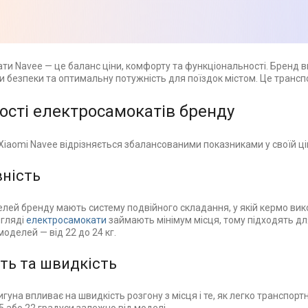
ти Navee — це баланс ціни, комфорту та функціональності. Бренд 
и безпеки та оптимальну потужність для поїздок містом. Це транспо
ості електросамокатів бренду
Xiaomi Navee відрізняється збалансованими показниками у своїй цін
ність
елей бренду мають систему подвійного складання, у якій кермо вик
игляді
електросамокати
займають мінімум місця, тому підходять дл
оделей — від 22 до 24 кг.
ть та швидкість
гуна впливає на швидкість розгону з місця і те, як легко транспортн