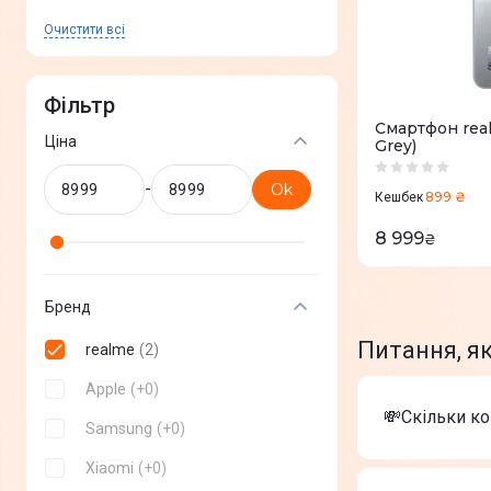
Очистити всi
Фільтр
Смартфон real
Ціна
Grey)
-
Ok
899 ₴
Кешбек
8 999
₴
Бренд
Питання, я
realme
(
2
)
Apple
(
+
0
)
💸Скільки к
Samsung
(
+
0
)
Xiaomi
(
+
0
)
Вартість тов