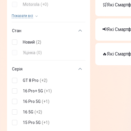
Apple iPho
Motorola
(
+
0
)
🛒Які Смартф
Apple iPho
OPPO
(
+
0
)
Смартфон O
Показати всi
Найкращі Сма
OnePlus
(
+
0
)
Apple iPho
📢Які Смарт
Стан
Apple iPho
Poco
(
+
0
)
Смартфон O
Новий
(
2
)
На сьогодні
Infinix
(
+
0
)
Apple iPho
Уцінка
(
0
)
🔥Які Смартф
TECNO mobile
(
+
0
)
Apple iPho
Смартфон O
Nothing Phone
(
+
0
)
ТОП-3 дороги
Серія
Apple iPho
Sony
(
+
0
)
GT 8 Pro
(
+
2
)
Apple iPho
Vertu
(
+
0
)
Смартфон O
16 Pro+ 5G
(
+
1
)
Sigma
(
+
0
)
16 Pro 5G
(
+
1
)
DOOGEE
(
+
0
)
16 5G
(
+
2
)
ZTE
(
+
0
)
15 Pro 5G
(
+
1
)
Oukitel
(
+
0
)