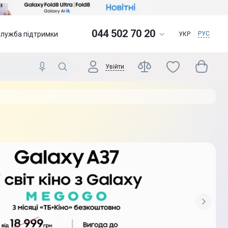
044 502 70 20
Служба підтримки
РУС
УКР
Увійти