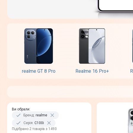
realme GT 8 Pro
Realme 16 Pro+
R
Ви обрали
:
Бренд
:
realme
Серія
:
C100i
Пiдiбрано 2 товарів з 1493