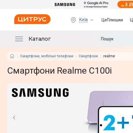
Київ
ЦеПлюшки
Ц
Каталог
Смартфони, мобільні телефони
Смартфони
realme
Смартфони Realme C100i