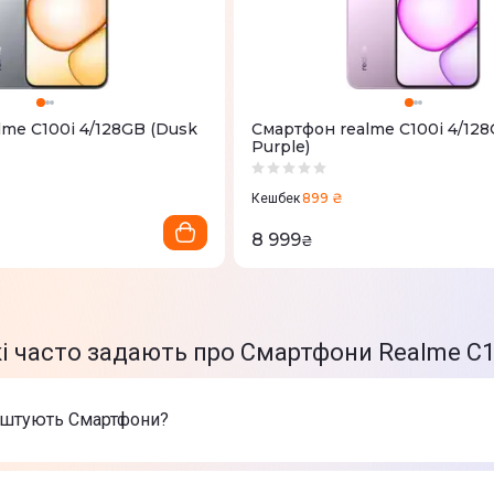
me C100i 4/128GB (Dusk
Смартфон realme C100i 4/12
Purple)
899 ₴
Кешбек
8 999
₴
кі часто задають про Смартфони Realme C1
оштують Смартфони?
арів в категорії Смартфони в інтернет-магазині Цитрус