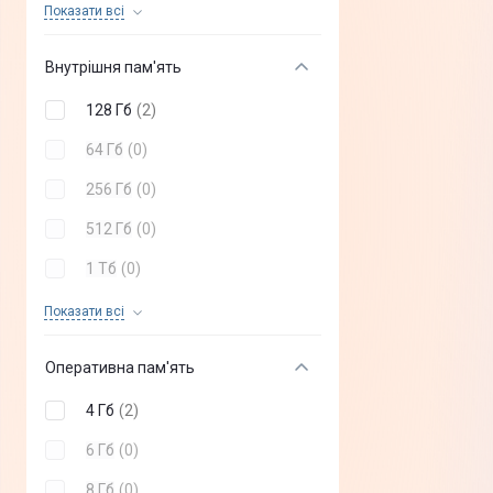
15T 5G
(
+
2
)
Показати всi
Blackview
(
+
0
)
C85 Pro
(
+
4
)
Внутрішня пам'ять
RugOne
(
+
0
)
C85
(
+
4
)
128 Гб
(
2
)
Google
(
+
0
)
C100i
(
2
)
64 Гб
(
0
)
Note 80
(
+
4
)
256 Гб
(
0
)
512 Гб
(
0
)
1 Тб
(
0
)
2 Тб
(
0
)
Показати всi
Оперативна пам'ять
4 Гб
(
2
)
6 Гб
(
0
)
8 Гб
(
0
)