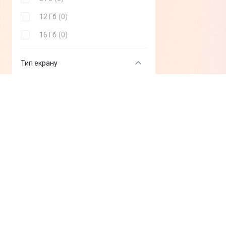
12 Гб
(
0
)
16 Гб
(
0
)
Тип екрану
IPS
(
2
)
AMOLED
(
0
)
OLED
(
0
)
Super Retina XDR
(
0
)
Діагональ екрану
6.5" - 6.9"
(
2
)
до 6"
(
0
)
6" - 6.4"
(
0
)