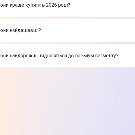
ne 17 Pro Max 256GB Silver (MFYM4)
-
66 999 ₴
они краще купити в 2026 році?
ne Air 256GB Sky Blue (MG2P4)
-
46 999 ₴
nePlus 15 16/512GB Infinite Black (EU)
-
56 999 ₴
ртфони в 2026 році на думку інтернет-магазину Цитрус
ne 17 Pro Max 256GB Silver (MFYM4)
-
66 999 ₴
фони найдешевші?
ne Air 256GB Sky Blue (MG2P4)
-
46 999 ₴
nePlus 15 16/512GB Infinite Black (EU)
-
56 999 ₴
 найдешевші Смартфони
ne 17 Pro Max 256GB Silver (MFYM4)
-
66 999 ₴
они найдорожчі і відносяться до преміум сегменту?
ne Air 256GB Sky Blue (MG2P4)
-
46 999 ₴
nePlus 15 16/512GB Infinite Black (EU)
-
56 999 ₴
х товарів з категорії Смартфони в Цитрусі
ne 17 Pro Max 256GB Silver (MFYM4)
-
66 999 ₴
ne Air 256GB Sky Blue (MG2P4)
-
46 999 ₴
nePlus 15 16/512GB Infinite Black (EU)
-
56 999 ₴