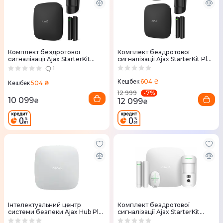
Комплект бездротової
Комплект бездротової
сигналізації Ajax StarterKit
сигналізації Ajax StarterKit Plus
000001143 (Black)
(Black) 000012254
1
604 ₴
Кешбек
504 ₴
Кешбек
-
7
%
12 999
10 099
12 099
₴
₴
Інтелектуальний центр
Комплект бездротової
системи безпеки Ajax Hub Plus
сигналізації Ajax StarterKit
White
Cam Plus (White)