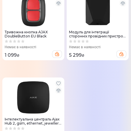
Тривожна кнопка AJAX
Модуль для інтеграції
DoubleButton EU Black
сторонніх провідних пристроїв
Ajax MultiTransmitter, Jeweller,
бездротовий, чорний
Немає в наявності
Немає в наявності
1 099
5 299
₴
₴
Інтелектуальна централь Ajax
Hub 2, gsm, ethernet, jeweller,
бездротова, чорний