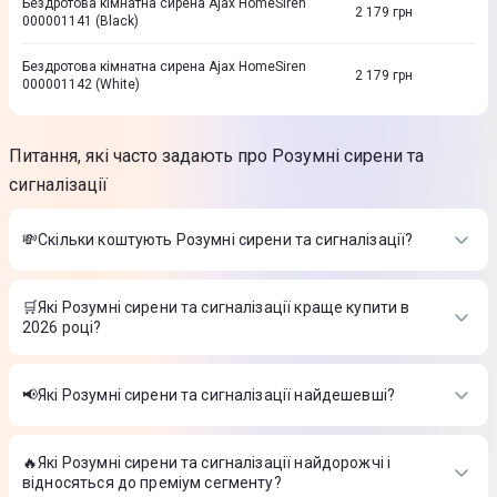
Бездротова кімнатна сирена Ajax HomeSiren
2 179
грн
000001141 (Black)
Бездротова кімнатна сирена Ajax HomeSiren
2 179
грн
000001142 (White)
Питання, які часто задають про Розумні сирени та
сигналізації
💸Скільки коштують Розумні сирени та сигналізації?
Вартість товарів в категорії Розумні сирени та сигналізації в
інтернет-магазині Цитрус
🛒Які Розумні сирени та сигналізації краще купити в
2026 році?
Брелок для управління охоронною системою Ajax
SpaceControl (black)
-
969 ₴
Найкращі Розумні сирени та сигналізації в 2026 році на думку
Комплект бездротової сигналізації Ajax StarterKit Cam Plus
інтернет-магазину Цитрус
(Black)
-
19 499 ₴
📢Які Розумні сирени та сигналізації найдешевші?
Модуль для інтеграції сторонніх провідних пристроїв Ajax
Брелок для управління охоронною системою Ajax
MultiTransmitter, Jeweller, бездротовий, чорний
-
5 299 ₴
На сьогодні найдешевші Розумні сирени та сигналізації
SpaceControl (black)
-
969 ₴
Комплект бездротової сигналізації Ajax StarterKit Cam Plus
🔥Які Розумні сирени та сигналізації найдорожчі і
Брелок для управління охоронною системою Ajax
(Black)
-
19 499 ₴
відносяться до преміум сегменту?
SpaceControl (black)
-
969 ₴