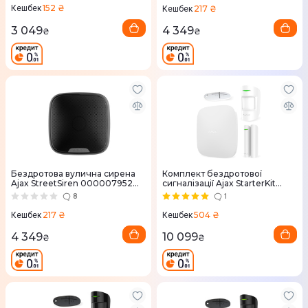
152 ₴
217 ₴
Кешбек
Кешбек
3 049
4 349
₴
₴
Бездротова вулична сирена
Комплект бездротової
Ajax StreetSiren 000007952
сигналізації Ajax StarterKit
(Black)
000001144 (White)
8
1
217 ₴
504 ₴
Кешбек
Кешбек
4 349
10 099
₴
₴