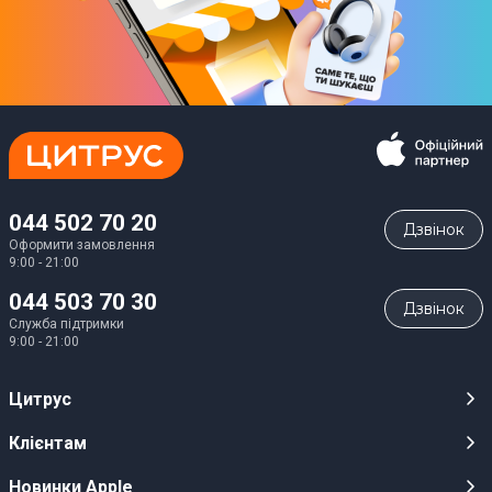
044 502 70 20
Дзвiнок
Оформити замовлення
9:00 - 21:00
044 503 70 30
Дзвiнок
Служба підтримки
9:00 - 21:00
Цитрус
Кар’єра
Клієнтам
Магазини
Публічні оферти
Новинки Apple