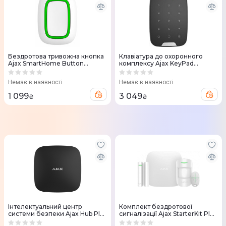
Бездротова тривожна кнопка
Клавіатура до охоронного
Ajax SmartHome Button
комплексу Ajax KeyPad
000014729 (White)
000005653 (Black)
Немає в наявності
Немає в наявності
1 099
3 049
₴
₴
Інтелектуальний центр
Комплект бездротової
системи безпеки Ajax Hub Plus
сигналізації Ajax StarterKit Plus
(Black)
(White) 000003811