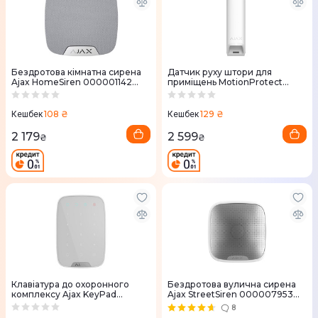
Бездротова кімнатна сирена
Датчик руху штори для
Ajax HomeSiren 000001142
приміщень MotionProtect
(White)
Curtain (White)
108 ₴
129 ₴
Кешбек
Кешбек
2 179
2 599
₴
₴
Клавіатура до охоронного
Бездротова вулична сирена
комплексу Ajax KeyPad
Ajax StreetSiren 000007953
000005652 (White)
(White)
8