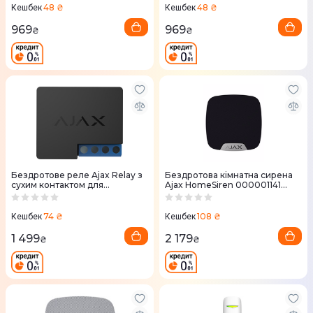
48 ₴
48 ₴
Кешбек
Кешбек
969
969
₴
₴
Бездротове реле Ajax Relay з
Бездротова кімнатна сирена
сухим контактом для
Ajax HomeSiren 000001141
управління приладами (Black)
(Black)
74 ₴
108 ₴
Кешбек
Кешбек
1 499
2 179
₴
₴