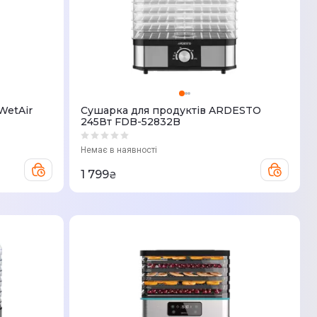
WetAir
Сушарка для продуктів ARDESTO
245Вт FDB-52832B
Немає в наявності
1 799
₴