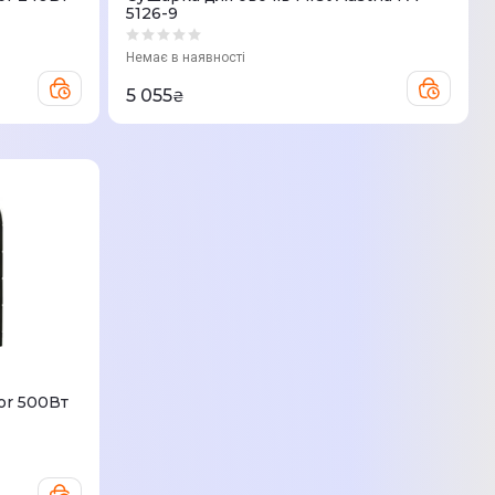
5126-9
Немає в наявності
5 055
₴
or 500Вт