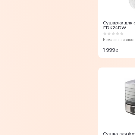
Сушарка для ф
FDK24DW
Немає в наявност
1 999
₴
Сушка для фру