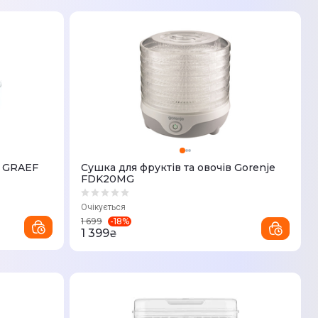
в GRAEF
Сушка для фруктів та овочів Gorenje
FDK20MG
Очікується
-
18
%
1 699
1 399
₴