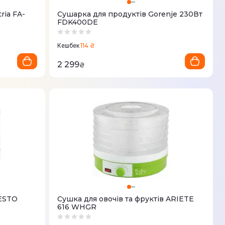
ria FA-
Сушарка для продуктів Gorenje 230Вт
FDK400DE
114 ₴
Кешбек
2 299
₴
ESTO
Сушка для овочів та фруктів ARIETE
616 WHGR