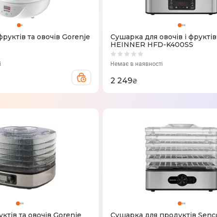
руктів та овочів Gorenje
Сушарка для овочів і фруктів
HEINNER HFD-K400SS
і
Немає в наявності
2 249
₴
ктів та овочів Gorenje
Сушарка для продуктів Senc