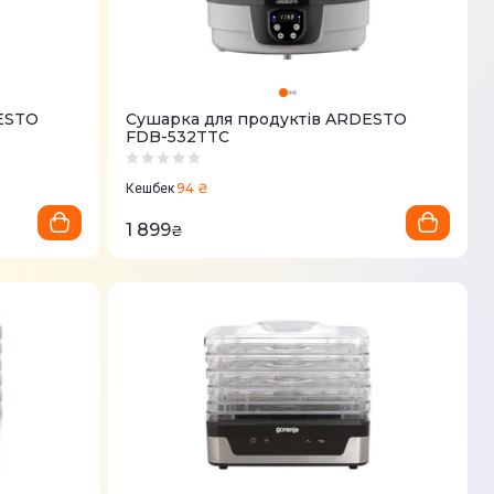
ESTO
Сушарка для продуктів ARDESTO
FDB-532TTC
94 ₴
Кешбек
1 899
₴