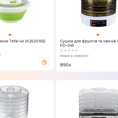
ени Tefal 4л (K2520155)
Сушка для фруктів та овочів 
FD-245
і
Немає в наявності
890
₴