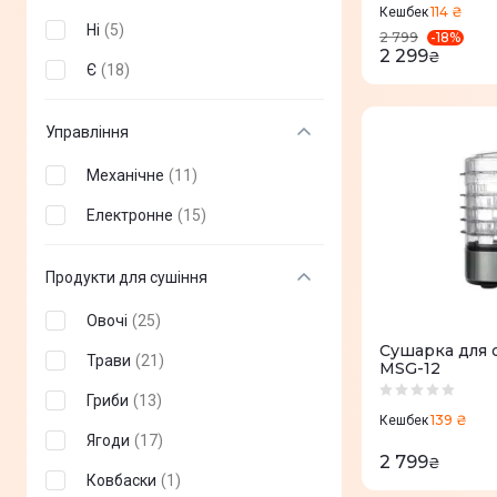
114 ₴
Кешбек
Ні
(
5
)
-
18
%
2 799
2 299
₴
Є
(
18
)
Управління
Механічне
(
11
)
Електронне
(
15
)
Продукти для сушіння
Овочі
(
25
)
Сушарка для 
Трави
(
21
)
MSG-12
Гриби
(
13
)
139 ₴
Кешбек
Ягоди
(
17
)
2 799
₴
Ковбаски
(
1
)