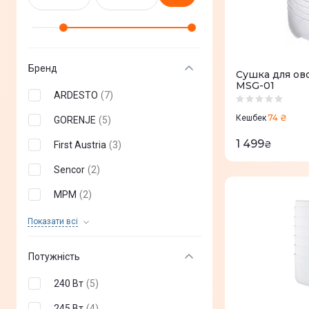
Бренд
Сушка для ов
MSG-01
ARDESTO
(
7
)
74 ₴
Кешбек
GORENJE
(
5
)
1 499
₴
First Austria
(
3
)
Sencor
(
2
)
MPM
(
2
)
HEINNER
(
2
)
Показати всi
WetAir
(
1
)
Потужність
Tefal
(
1
)
240 Вт
(
5
)
CECOTEC
(
1
)
245 Вт
(
4
)