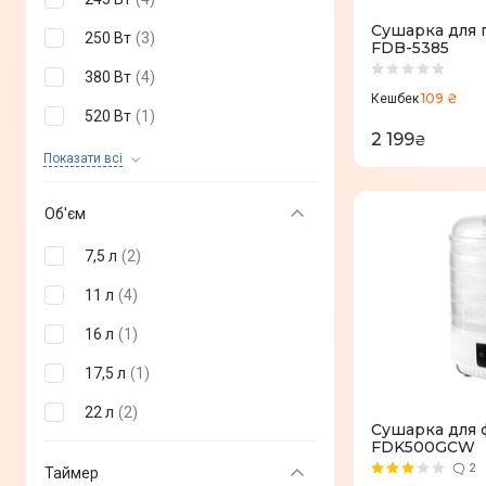
GRAEF
(
1
)
Сушарка для 
250 Вт
(
3
)
FDB-5385
Ariete
(
1
)
380 Вт
(
4
)
109 ₴
Кешбек
520 Вт
(
1
)
2 199
₴
550 Вт
(
1
)
Показати всi
Об'єм
7,5 л
(
2
)
11 л
(
4
)
16 л
(
1
)
17,5 л
(
1
)
22 л
(
2
)
Сушарка для ф
FDK500GCW
2
Таймер