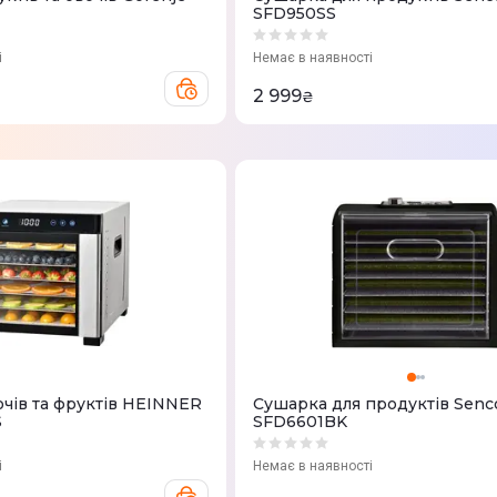
SFD950SS
і
Немає в наявності
2 999
₴
очів та фруктів HEINNER
Сушарка для продуктів Senc
S
SFD6601BK
і
Немає в наявності