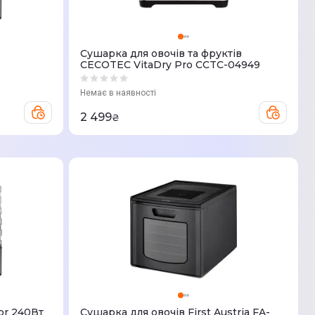
Сушарка для овочів та фруктів
CECOTEC VitaDry Pro CCTC-04949
Немає в наявності
2 499
₴
or 240Вт
Сушарка для овочів First Austria FA-