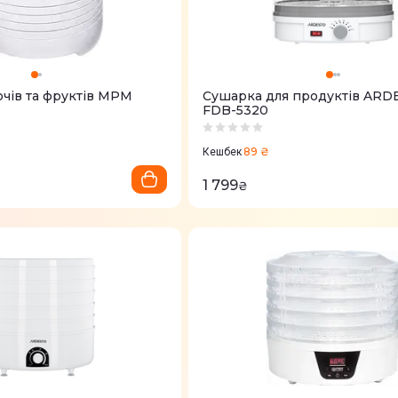
очів та фруктів MPM
Сушарка для продуктів ARD
FDB-5320
89 ₴
Кешбек
1 799
₴