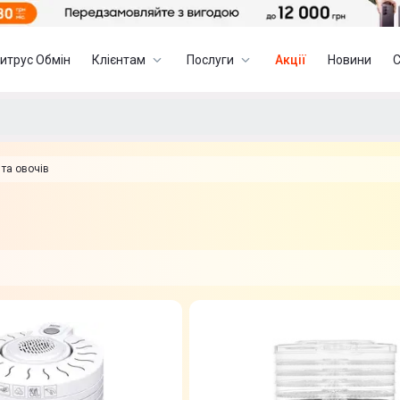
итрус Обмін
Клієнтам
Послуги
Акції
Новини
 та овочів