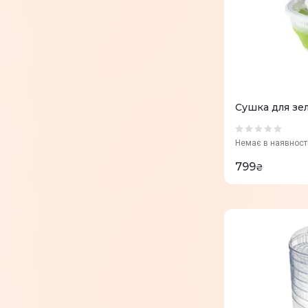
Сушка для зел
Немає в наявност
799
₴