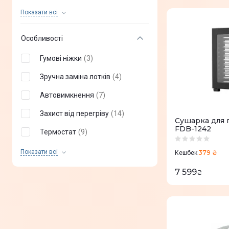
Тісто
(
1
)
Показати всi
Макарони
(
5
)
Особливості
Локшина
(
1
)
Гумові ніжки
(
3
)
Хліб
(
8
)
Зручна заміна лотків
(
4
)
Риба
(
11
)
Автовимкнення
(
7
)
М'ясо
(
11
)
Захист від перегріву
(
14
)
Сушарка для 
Фрукти
(
25
)
FDB-1242
Термостат
(
9
)
Зелень
(
4
)
Індикація роботи
(
5
)
Показати всi
379 ₴
Кешбек
Дисплей
(
8
)
7 599
₴
Індикатор увімкнення
(
10
)
Регулювання висоти лотка
(
6
)