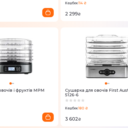
114 ₴
Кешбек
2 299
₴
овочів і фруктів MPM
Сушарка для овочів First Aust
5126-6
180 ₴
Кешбек
3 602
₴