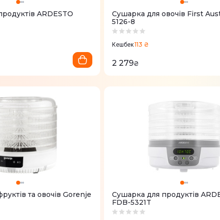
продуктів ARDESTO
Сушарка для овочів First Aust
5126-8
113 ₴
Кешбек
2 279
₴
руктів та овочів Gorenje
Сушарка для продуктів ARD
FDB-5321T