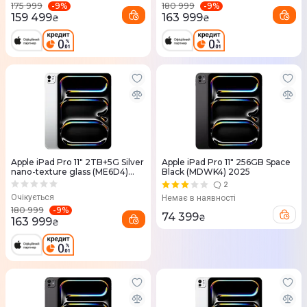
-
9
%
-
9
%
175 999
180 999
159 499
163 999
₴
₴
Apple iPad Pro 11" 2TB+5G Silver
Apple iPad Pro 11" 256GB Space
nano-texture glass (ME6D4)
Black (MDWK4) 2025
2025
2
Очікується
Немає в наявності
-
9
%
180 999
74 399
₴
163 999
₴