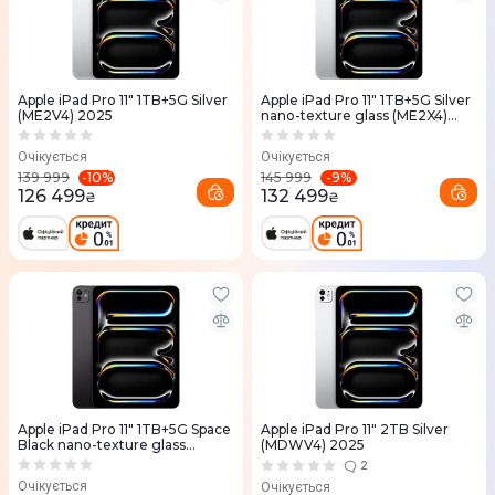
Apple iPad Pro 11" 1TB+5G Silver
Apple iPad Pro 11" 1TB+5G Silver
(ME2V4) 2025
nano-texture glass (ME2X4)
2025
Очікується
Очікується
-
10
%
-
9
%
139 999
145 999
126 499
132 499
₴
₴
Apple iPad Pro 11" 1TB+5G Space
Apple iPad Pro 11" 2TB Silver
Black nano-texture glass
(MDWV4) 2025
(ME2W4) 2025
2
Очікується
Очікується