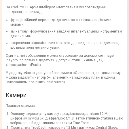
На iPad Pro 11 Apple Intelligent інтегрована в усі повсякденні
завдання, наприклад:
функція «Живий переклад» допомагає спілкуватися різними
мовами;
зміна тону і формулювання завдяки інтелектуальним інструментам
для письма;
скорочення відволікаючих факторів для виділення повідомлень,
що вимагають негайної уваги.
Оригінальні зображення можна створювати за допомогою Image
Playground прямо в додатках. Доступні стилі — «Анімація»,
«Ілюстрація» і «Ескіз».
У додатку «Фото» доступний інструмент «Очищення», завдяки якому
можна видалити непотрібні елементи на задньому плані й одним
натисканням поліпшити свій знімок.
Камери
Планшет отримав:
Основну ширококутну камеру з роздільною здатністю 12 Мп,
цифровим зумом 5x, діафрагмою f/1.8, автоматичною стабілізацією
зображення й адаптивним спалахом True Tone.
Фронтальна TrueDepth камера на 12 Мп і датчиком Central Stage,