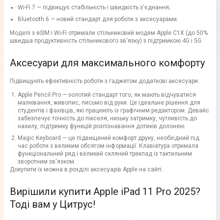
Wi-Fi 7 — підвищує стабільність і швидкість з'єднання;
Bluetooth 6 — новий стандарт для роботи з аксесуарами.
Моделі з eSIM і Wi-Fi отримали стільниковий модем Apple C1X (до 50%
швидша продуктивність стільникового зв'язку) з підтримкою 4G і 5G.
Аксесуари для максимального комфорту
Підвищують ефективність роботи з гаджетом додаткові аксесуари:
Apple Pencil Pro — золотий стандарт того, як мають відчуватися
малювання, живопис, письмо від руки. Це ідеальне рішення для
студентів і фахівців, які працюють із графічним редактором. Девайс
забезпечує точність до пікселя, низьку затримку, чутливість до
нахилу, підтримку функцій розпізнавання дотиків долонею.
Magic Keyboard — це підвищений комфорт друку, необхідний під
час роботи з великим обсягом інформації. Клавіатура отримала
функціональний ряд і великий скляний трекпад із тактильним
зворотним зв'язком.
Докупити їх можна в розділі аксесуарів Apple на сайті.
Вирішили купити Apple iPad 11 Pro 2025?
Тоді вам у Цитрус!