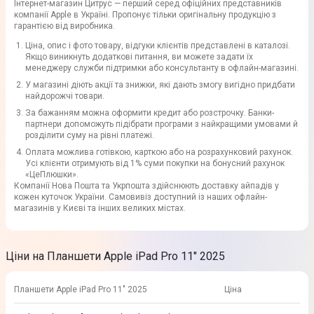
Інтернет-магазин Цитрус — перший серед офіційних представників
компанії Apple в Україні. Пропонує тільки оригінальну продукцію з
гарантією від виробника.
Ціна, опис і фото товару, відгуки клієнтів представлені в каталозі.
Якщо виникнуть додаткові питання, ви можете задати їх
менеджеру служби підтримки або консультанту в офлайн-магазині.
У магазині діють акції та знижки, які дають змогу вигідно придбати
найдорожчі товари.
За бажанням можна оформити кредит або розстрочку. Банки-
партнери допоможуть підібрати програми з найкращими умовами й
розділити суму на рівні платежі.
Оплата можлива готівкою, карткою або на розрахунковий рахунок.
Усі клієнти отримують від 1% суми покупки на бонусний рахунок
«ЦеПлюшки».
Компанії Нова Пошта та Укрпошта здійснюють доставку айпадів у
кожен куточок України. Самовивіз доступний із наших офлайн-
магазинів у Києві та інших великих містах.
Ціни на Планшети Apple iPad Pro 11" 2025
Планшети Apple iPad Pro 11" 2025
Ціна