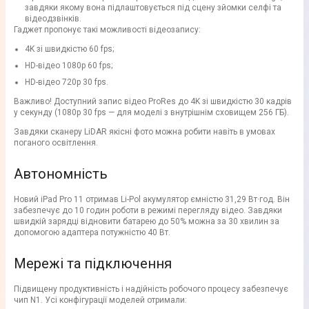
завдяки якому вона підлаштовується під сцену зйомки селфі та
відеодзвінків.
Гаджет пропонує такі можливості відеозапису:
4K зі швидкістю 60 fps;
HD-відео 1080p 60 fps;
HD-відео 720p 30 fps.
Важливо! Доступний запис відео ProRes до 4K зі швидкістю 30 кадрів
у секунду (1080p 30 fps — для моделі з внутрішнім сховищем 256 ГБ).
Завдяки сканеру LiDAR якісні фото можна робити навіть в умовах
поганого освітлення.
Автономність
Новий iPad Pro 11 отримав Li-Pol акумулятор ємністю 31,29 Вт·год. Він
забезпечує до 10 годин роботи в режимі перегляду відео. Завдяки
швидкій зарядці відновити батарею до 50% можна за 30 хвилин за
допомогою адаптера потужністю 40 Вт.
Мережі та підключення
Підвищену продуктивність і надійність робочого процесу забезпечує
чип N1. Усі конфігурації моделей отримали: