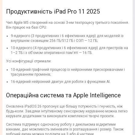
Продуктивність iPad Pro 11 2025
Чип Apple M5 створений на основі 3-нм техпроцесу третього покоління.
Він працює на базі CPU:
9-ядерного (3 продуктивних і 6 ефективних ядер) для моделей із
внутрішнім сховищем 256 ГБ/512 ГБ і ОЗП — 12 ГБ;
10-ядерного (4 продуктивних і 6 ефективних ядер) для пристроїв на
1–2 ТБ і з об'ємом оперативної пам'яті — 16 ГБ.
Усі конфігурації отримали:
10-ядерний графічний процесор із нейронними прискорювачами і
трасуванням променів;
16-ядерний нейронний двигун для роботи з функціями AI.
Операційна система та Apple Intelligence
Оновлена iPadOS 26 пропонує ще більшу потужність і гнучкість, ніж
будь-коли. Завдяки інтуїтивному сенсорному керуванню можна легко
керувати додатками та виконувати комплексні творчі проєкти.
Система підтримує одночасну роботу з декількома відкритими
вікнами, дає можливість змінювати їх розташування і розмір. Також
робочий екран можна поділити на 3 або 4 частини.