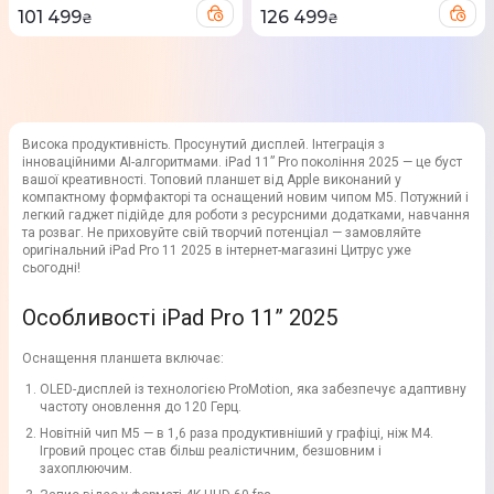
101 499
126 499
₴
₴
Висока продуктивність. Просунутий дисплей. Інтеграція з
інноваційними AI-алгоритмами. iPad 11” Pro покоління 2025 — це буст
вашої креативності. Топовий планшет від Apple виконаний у
компактному формфакторі та оснащений новим чипом M5. Потужний і
легкий гаджет підійде для роботи з ресурсними додатками, навчання
та розваг. Не приховуйте свій творчий потенціал — замовляйте
оригінальний iPad Pro 11 2025 в інтернет-магазині Цитрус уже
сьогодні!
Особливості iPad Pro 11” 2025
Оснащення планшета включає:
OLED-дисплей із технологією ProMotion, яка забезпечує адаптивну
частоту оновлення до 120 Герц.
Новітній чип M5 — в 1,6 раза продуктивніший у графіці, ніж M4.
Ігровий процес став більш реалістичним, безшовним і
захоплюючим.