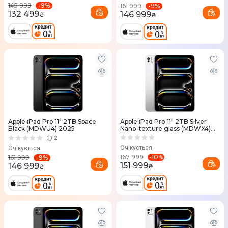
-
9
%
145 999
-
9
%
161 999
132 499
146 999
₴
₴
Apple iPad Pro 11" 2TB Space
Apple iPad Pro 11" 2TB Silver
Black (MDWU4) 2025
Nano-texture glass (MDWX4)
2025
2
Очікується
Очікується
-
10
%
167 999
-
9
%
161 999
151 999
146 999
₴
₴