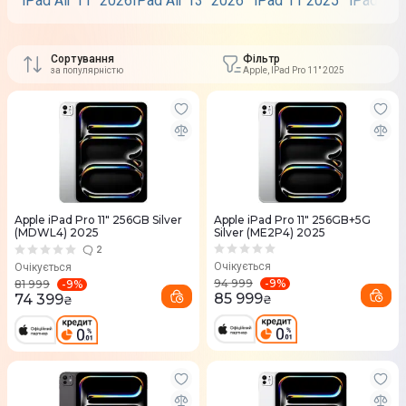
iPad Air 11" 2026
IPad Air 13" 2026
iPad 11 2025
iPad Pro
Сортування
Фільтр
за популярністю
Apple, IPad Pro 11" 2025
Apple iPad Pro 11" 256GB Silver
Apple iPad Pro 11" 256GB+5G
(MDWL4) 2025
Silver (ME2P4) 2025
2
Очікується
Очікується
-
9
%
94 999
-
9
%
81 999
85 999
74 399
₴
₴