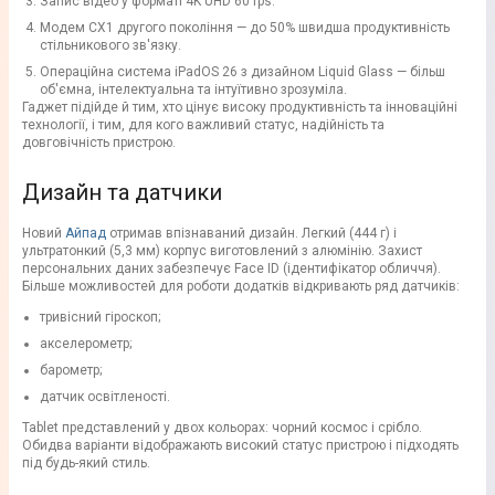
Запис відео у форматі 4K UHD 60 fps.
Модем CX1 другого покоління — до 50% швидша продуктивність
стільникового зв'язку.
Операційна система iPadOS 26 з дизайном Liquid Glass — більш
об'ємна, інтелектуальна та інтуїтивно зрозуміла.
Гаджет підійде й тим, хто цінує високу продуктивність та інноваційні
технології, і тим, для кого важливий статус, надійність та
довговічність пристрою.
Дизайн та датчики
Новий
Айпад
отримав впізнаваний дизайн. Легкий (444 г) і
ультратонкий (5,3 мм) корпус виготовлений з алюмінію. Захист
персональних даних забезпечує Face ID (ідентифікатор обличчя).
Більше можливостей для роботи додатків відкривають ряд датчиків:
тривісний гіроскоп;
акселерометр;
барометр;
датчик освітленості.
Tablet представлений у двох кольорах: чорний космос і срібло.
Обидва варіанти відображають високий статус пристрою і підходять
під будь-який стиль.