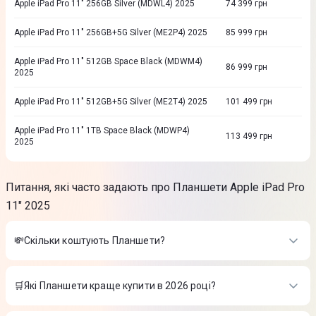
Apple iPad Pro 11" 256GB Silver (MDWL4) 2025
74 399
грн
Apple iPad Pro 11" 256GB+5G Silver (ME2P4) 2025
85 999
грн
Apple iPad Pro 11" 512GB Space Black (MDWM4)
86 999
грн
2025
Apple iPad Pro 11" 512GB+5G Silver (ME2T4) 2025
101 499
грн
Apple iPad Pro 11" 1TB Space Black (MDWP4)
113 499
грн
2025
Питання, які часто задають про Планшети Apple iPad Pro
11" 2025
💸Скільки коштують Планшети?
Вартість товарів в категорії Планшети в інтернет-магазині
Цитрус
🛒Які Планшети краще купити в 2026 році?
Lenovo Idea Tab 8/128GB Wi-Fi Luna Grey + Pen
Найкращі Планшети в 2026 році на думку інтернет-магазину
(ZAFR0462UA)
-
11 999 ₴