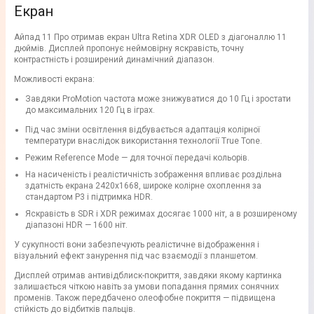
Екран
Айпад 11 Про отримав екран Ultra Retina XDR OLED з діагоналлю 11
дюймів. Дисплей пропонує неймовірну яскравість, точну
контрастність і розширений динамічний діапазон.
Можливості екрана:
Завдяки ProMotion частота може знижуватися до 10 Гц і зростати
до максимальних 120 Гц в іграх.
Під час зміни освітлення відбувається адаптація колірної
температури внаслідок використання технології True Tone.
Режим Reference Mode — для точної передачі кольорів.
На насиченість і реалістичність зображення впливає роздільна
здатність екрана 2420x1668, широке колірне охоплення за
стандартом P3 і підтримка HDR.
Яскравість в SDR і XDR режимах досягає 1000 ніт, а в розширеному
діапазоні HDR — 1600 ніт.
У сукупності вони забезпечують реалістичне відображення і
візуальний ефект занурення під час взаємодії з планшетом.
Дисплей отримав антивідблиск-покриття, завдяки якому картинка
залишається чіткою навіть за умови попадання прямих сонячних
променів. Також передбачено олеофобне покриття — підвищена
стійкість до відбитків пальців.