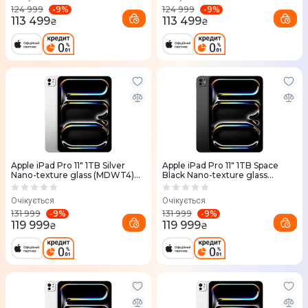
-
9
%
-
9
%
124 999
124 999
113 499
113 499
₴
₴
Apple iPad Pro 11" 1TB Silver
Apple iPad Pro 11" 1TB Space
Nano-texture glass (MDWT4)
Black Nano-texture glass
2025
(MDWR4) 2025
Очікується
Очікується
-
9
%
-
9
%
131 999
131 999
119 999
119 999
₴
₴