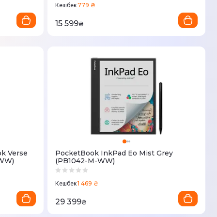
779 ₴
Кешбек
15 599
₴
k Verse
PocketBook InkPad Eo Mist Grey
-WW)
(PB1042-M-WW)
1 469 ₴
Кешбек
29 399
₴