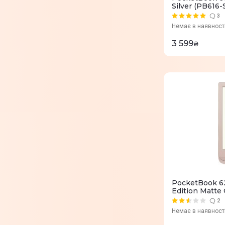
Silver (PB616-
3
Немає в наявност
3 599
₴
PocketBook 62
Edition Matte
2
Немає в наявност