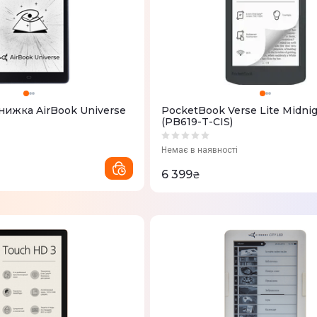
нижка AirBook Universe
PocketBook Verse Lite Midnig
(PB619-T-CIS)
Немає в наявності
6 399
₴