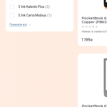
3100 мАг
(
1
)
E Ink Kaleido Plus
(
2
)
E Ink Carta Mobius
(
1
)
PocketBook 6
Copper (PB632
E Ink Kaleido 3
(
2
)
Показати всi
Немає в наявност
E Ink Mobius
(
1
)
1 199
₴
E Ink Carta 1300
(
1
)
E-ink Pearl
(
1
)
PocketBook 61