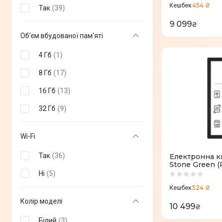
454 ₴
Кешбек
Так
(
39
)
9 099
₴
Об'єм вбудованої пам'яті
4 Гб
(
1
)
8 Гб
(
17
)
16 Гб
(
13
)
32 Гб
(
9
)
Wi-Fi
Так
(
36
)
Електронна кн
Stone Green 
Ні
(
5
)
524 ₴
Кешбек
Колір моделі
10 499
₴
Білий
(
3
)