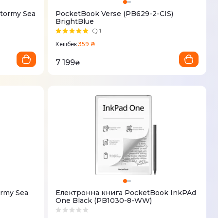
Stormy Sea
PocketBook Verse (PB629-2-CIS)
BrightBlue
1
359 ₴
Кешбек
7 199
₴
ormy Sea
Електронна книга PocketBook InkPAd
One Black (PB1030-8-WW)