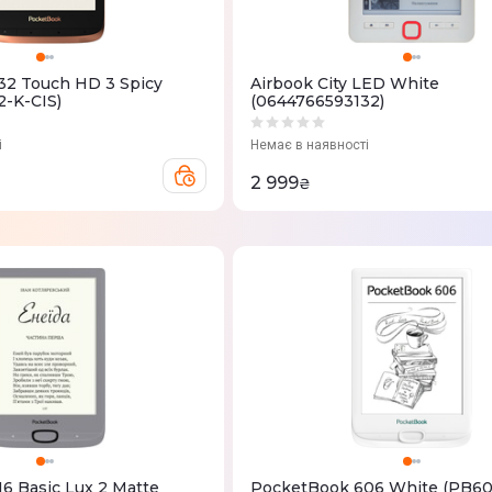
32 Touch HD 3 Spicy
Airbook City LED White
-K-CIS)
(0644766593132)
і
Немає в наявності
2 999
₴
6 Basic Lux 2 Matte
PocketBook 606 White (PB60