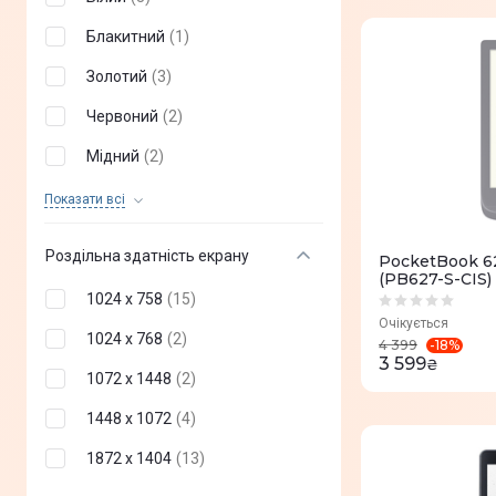
Блакитний
(
1
)
Золотий
(
3
)
Червоний
(
2
)
Мідний
(
2
)
Сірий
(
11
)
Показати всi
Чорний
(
11
)
Роздільна здатність екрану
PocketBook 62
(PB627-S-CIS)
1024 x 758
(
15
)
Очікується
1024 x 768
(
2
)
-
18
%
4 399
3 599
₴
1072 х 1448
(
2
)
1448 х 1072
(
4
)
1872 x 1404
(
13
)