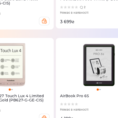
S-CIS)
2
Немає в наявності
і
3 699
₴
7 Touch Lux 4 Limited
AirBook Pro 6S
 Gold (PB627-G-GE-CIS)
Немає в наявності
і