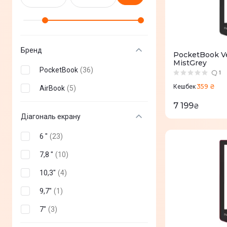
Бренд
PocketBook V
MistGrey
PocketBook
(
36
)
1
359 ₴
Кешбек
AirBook
(
5
)
7 199
₴
Діагональ екрану
6 "
(
23
)
7,8 "
(
10
)
10,3"
(
4
)
9,7"
(
1
)
7"
(
3
)