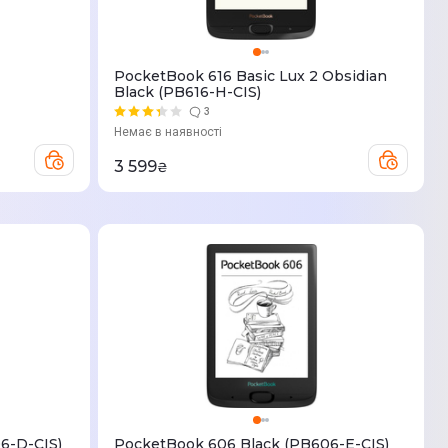
PocketBook 616 Basic Lux 2 Obsidian
Black (PB616-H-CIS)
3
Немає в наявності
3 599
₴
6-D-CIS)
PocketBook 606 Black (PB606-E-CIS)