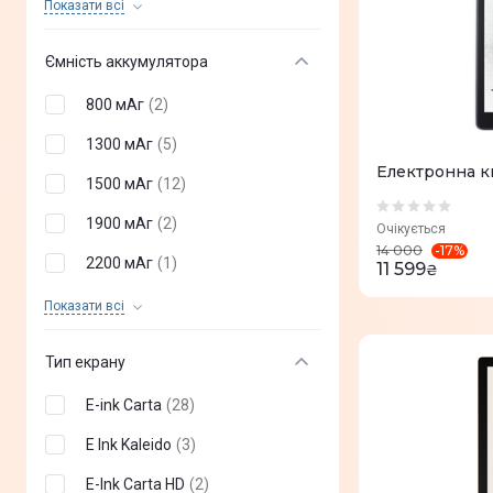
825 х 1200
(
1
)
Показати всi
1264 х 1680
(
3
)
Ємність аккумулятора
800 мАг
(
2
)
1300 мАг
(
5
)
Електронна к
1500 мАг
(
12
)
1900 мАг
(
2
)
Очікується
-
17
%
14 000
2200 мАг
(
1
)
11 599
₴
1750 мАг
(
1
)
Показати всi
3900 мАг
(
2
)
Тип екрану
1700 мАг
(
2
)
E-ink Carta
(
28
)
2000 мАг
(
2
)
E Ink Kaleido
(
3
)
2900 мАг
(
4
)
E-Ink Carta HD
(
2
)