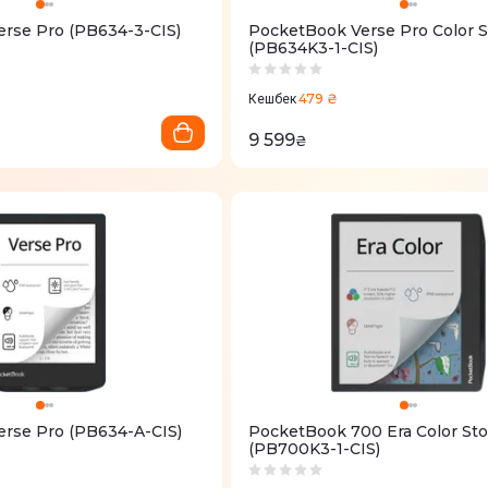
rse Pro (PB634-3-CIS)
PocketBook Verse Pro Color 
(PB634K3-1-CIS)
479 ₴
Кешбек
9 599
₴
rse Pro (PB634-A-CIS)
PocketBook 700 Era Color St
(PB700K3-1-CIS)