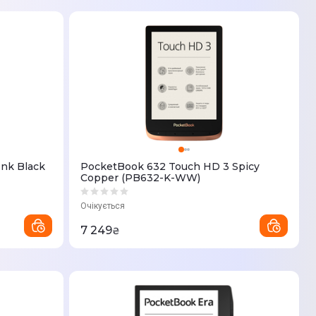
Ink Black
PocketBook 632 Touch HD 3 Spicy
Copper (PB632-K-WW)
Очікується
7 249
₴