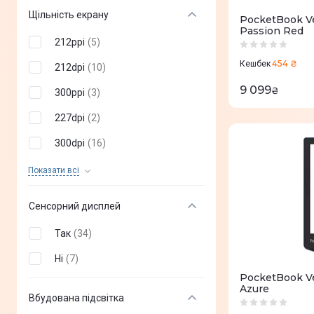
Щільність екрану
PocketBook Ve
Passion Red
212ppi
(
5
)
454 ₴
Кешбек
212dpi
(
10
)
9 099
₴
300ppi
(
3
)
227dpi
(
2
)
300dpi
(
16
)
150ppi
(
1
)
Показати всi
Сенсорний дисплей
Так
(
34
)
Ні
(
7
)
PocketBook Ve
Azure
Вбудована підсвітка