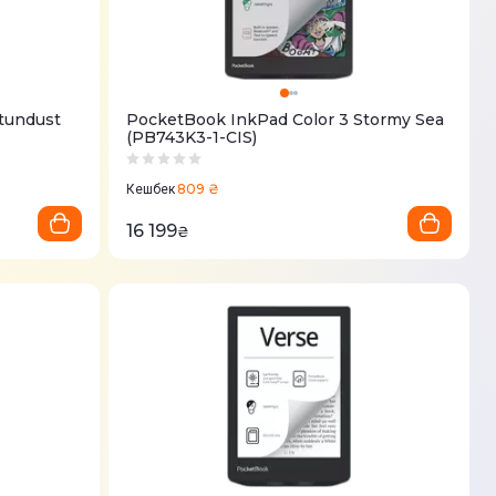
tundust
PocketBook InkPad Color 3 Stormy Sea
(PB743K3-1-CIS)
809 ₴
Кешбек
16 199
₴