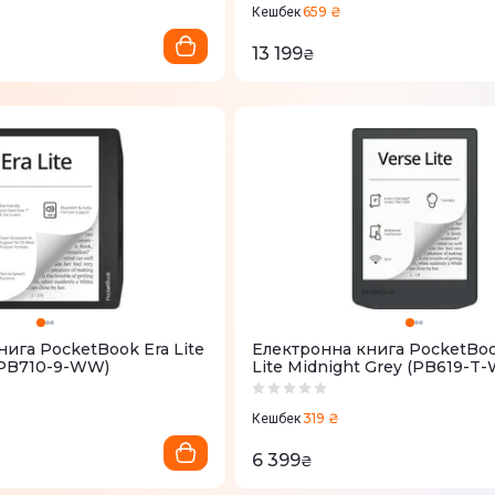
659 ₴
Кешбек
13 199
₴
ига PocketBook Era Lite
Електронна книга PocketBoo
(PB710-9-WW)
Lite Midnight Grey (PB619-T
319 ₴
Кешбек
6 399
₴