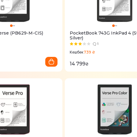
erse (PB629-M-CIS)
PocketBook 743G InkPad 4 (S
Silver)
1
739 ₴
Кешбек
14 799
₴