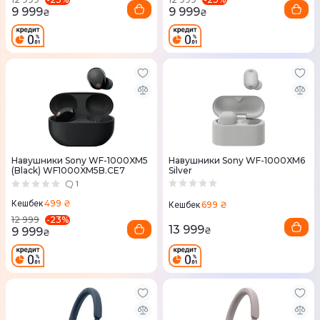
9 999
9 999
₴
₴
Навушники Sony WF-1000XM5
Навушники Sony WF-1000XM6
(Black) WF1000XM5B.CE7
Silver
1
499 ₴
Кешбек
699 ₴
Кешбек
-
23
%
12 999
13 999
9 999
₴
₴