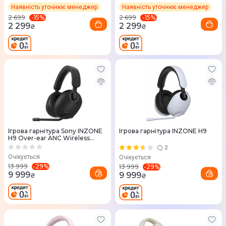
Наявність уточнює менеджер
Наявність уточнює менеджер
-
15
%
-
15
%
2 699
2 699
2 299
2 299
₴
₴
Ігрова гарнітура Sony INZONE
Ігрова гарнітура INZONE H9
H9 Over-ear ANC Wireless
(WHG900NB.CE7)
2
Очікується
Очікується
-
29
%
13 999
-
29
%
13 999
9 999
9 999
₴
₴