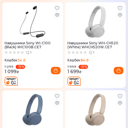
Навушники Sony WI-C100
Навушники Sony WH-CH520
(Black) WIC100B.CE7
(White) WHCH520W.CE7
1
1
54 ₴
84 ₴
Кешбек
Кешбек
-
15
%
-
15
%
1 299
1 999
1 099
1 699
₴
₴