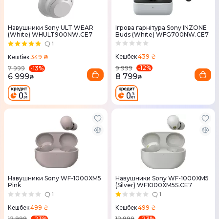
Навушники Sony ULT WEAR
Ігрова гарнітура Sony INZONE
(White) WHULT900NW.CE7
Buds (White) WFG700NW.CE7
1
439 ₴
349 ₴
Кешбек
Кешбек
-
12
%
-
13
%
9 999
7 999
8 799
6 999
₴
₴
Навушники Sony WF-1000XM5
Навушники Sony WF-1000XM5
Pink
(Silver) WF1000XM5S.CE7
1
1
499 ₴
499 ₴
Кешбек
Кешбек
-
23
%
-
23
%
12 999
12 999