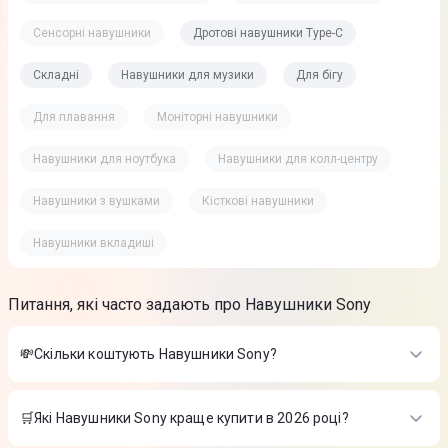
Сенсорні навушники
Дротові навушники Type-C
Складні
Навушники для музики
Для бігу
Для плавання
Моніторні навушники
Навушники для ноутбука
Навушники для колл-центру
Навушники з вушками
Кісткові навушники
Навушники вкладиші
Питання, які часто задають про Навушники Sony
💸Скільки коштують Навушники Sony?
Вартість товарів в категорії Навушники Sony в інтернет-
магазині Цитрус
🛒Які Навушники Sony краще купити в 2026 році?
Навушники Sony WH-1000XM5 (Black)
-
13 999 ₴