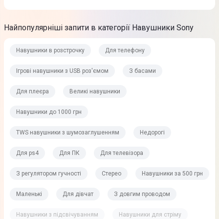
Найпопулярніші запити в категорії Навушники Sony
Навушники в розстрочку
Для телефону
Ігрові навушники з USB роз'ємом
З басами
Для плеєра
Великі навушники
Навушники до 1000 грн
TWS навушники з шумозаглушенням
Недорогі
Для ps4
Для ПК
Для телевізора
З регулятором гучності
Стерео
Навушники за 500 грн
Маленькі
Для дівчат
З довгим проводом
Навушники з підсвічуванням
Навушники для стріму