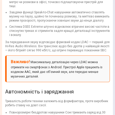
метро чи розмови в офісі, точково підлаштовуючи пристрій для
тиші.
Завдяки функції Speak-to-Chat навушники автоматично ставлять
музику на паузу, щойно ти починаєш розмову, та миттєво вмикають
режим прозорості, пропускаючи зовнішні звуки до кінця діалогу.
Система DSEE Extreme штучно відновлює втрачені високі частоти в
стиснутих треках зі стримінгів задля кращої деталізації інструментів
і вокалу.
За передавання звуку відповідає фірмовий кодек LDAC — перший для
Hi-Res Audio Wireless. Він транслює аудіо без дротів у найвищій якості
— його бітрейт сягає 990 кбіт/с, що втричі перевищує показники SBC.
Важливо!
Максимальну деталізацію через LDAC можна
отримати на смартфонах з Android. Пристрої Apple працюють із
кодеком AAC, який дає об'ємний звук, але передає менше
музичних деталей.
Автономність і заряджання
Тривалість роботи техніки залежить від формфактора, проте виробник
робить ставку на довгі сесії.
Повнорозмірні бездротові навушники Соні тримають заряд від 30