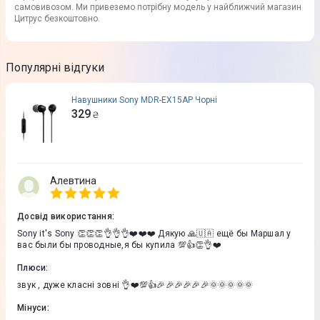
самовивозом. Ми привеземо потрібну модель у найближчий магазин
Цитрус безкоштовно.
Популярні відгуки
Навушники Sony MDR-EX15AP Чорні
329
₴
Алевтина
Досвід використання
:
Sony it's Sony 👏👏👏👌👌👌❤️❤️❤️ Дякую 🙏🇺🇦 ещё бы Маршал у
вас были бы проводные,я бы купила 💯👍👏👌❤️
Плюси
:
звук , дуже класні зовні 👌❤️💯👍🎉🎉🎉🎉🎉🎉🌞🌞🌞🌞🌞
Мінуси
: