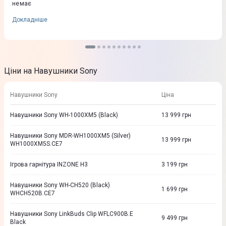
немає
Докладніше
Ціни на Навушники Sony
Навушники Sony
Ціна
Навушники Sony WH-1000XM5 (Black)
13 999
грн
Навушники Sony MDR-WH1000XM5 (Silver)
13 999
грн
WH1000XM5S.CE7
Ігрова гарнітура INZONE H3
3 199
грн
Навушники Sony WH-CH520 (Black)
1 699
грн
WHCH520B.CE7
Навушники Sony LinkBuds Clip WFLC900B.E
9 499
грн
Black