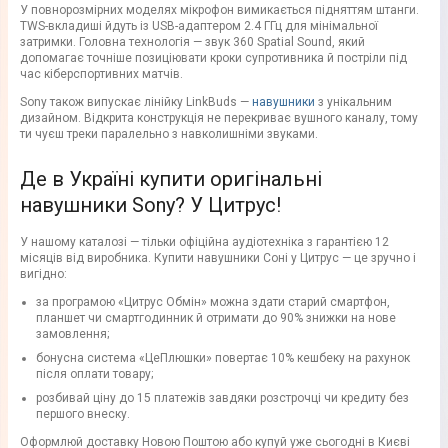
У повнорозмірних моделях мікрофон вимикається підняттям штанги.
TWS-вкладиші йдуть із USB-адаптером 2.4 ГГц для мінімальної
затримки. Головна технологія — звук 360 Spatial Sound, який
допомагає точніше позиціювати кроки супротивника й постріли під
час кіберспортивних матчів.
Sony також випускає лінійку LinkBuds —
навушники
з унікальним
дизайном. Відкрита конструкція не перекриває вушного каналу, тому
ти чуєш треки паралельно з навколишніми звуками.
Де в Україні купити оригінальні
навушники Sony? У Цитрус!
У нашому каталозі — тільки офіційна аудіотехніка з гарантією 12
місяців від виробника. Купити навушники Соні у Цитрус — це зручно і
вигідно:
за програмою «Цитрус Обмін» можна здати старий смартфон,
планшет чи смартгодинник й отримати до 90% знижки на нове
замовлення;
бонусна система «ЦеПлюшки» повертає 10% кешбеку на рахунок
після оплати товару;
розбивай ціну до 15 платежів завдяки розстрочці чи кредиту без
першого внеску.
Оформлюй доставку Новою Поштою або купуй уже сьогодні в Києві