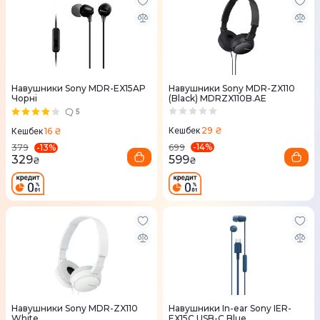
Навушники Sony MDR-EX15AP
Навушники Sony MDR-ZX110
Чорні
(Black) MDRZX110B.AE
5
29 ₴
16 ₴
Кешбек
Кешбек
-
14
%
-
13
%
699
379
599
329
₴
₴
Навушники Sony MDR-ZX110
Навушники In-ear Sony IER-
White
EX15C USB-C Blue