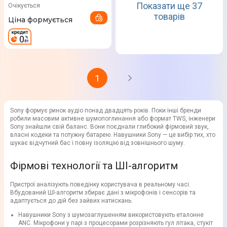
Показати ще 37
Очікується
товарів
Ціна формується
1
Sony формує ринок аудіо понад двадцять років. Поки інші бренди
робили масовим активне шумопоглинання або формат TWS, інженери
Sony знайшли свій баланс. Вони поєднали глибокий фірмовий звук,
власні кодеки та потужну батарею. Навушники Sony — це вибір тих, хто
шукає відчутний бас і повну ізоляцію від зовнішнього шуму.
Фірмові технології та ШІ-алгоритм
Пристрої аналізують поведінку користувача в реальному часі.
Вбудований ШІ-алгоритм збирає дані з мікрофонів і сенсорів та
адаптується до дій без зайвих натискань.
Навушники Sony з шумозаглушенням використовують еталонне
ANC. Мікрофони у парі з процесорами розрізняють гул літака, стукіт