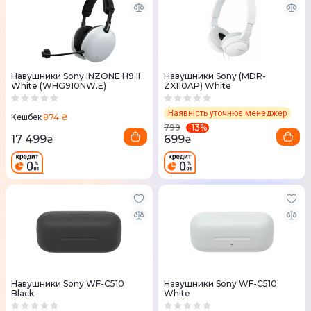
Навушники Sony INZONE H9 II
Навушники Sony (MDR-
White (WHG910NW.E)
ZX110AP) White
Наявність уточнює менеджер
874 ₴
Кешбек
-
13
%
799
17 499
699
₴
₴
Навушники Sony WF-C510
Навушники Sony WF-C510
Black
White