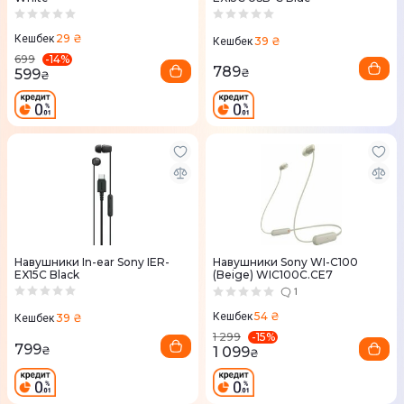
29 ₴
Кешбек
39 ₴
Кешбек
-
14
%
699
789
599
₴
₴
Навушники In-ear Sony IER-
Навушники Sony WI-C100
EX15C Black
(Beige) WIC100C.CE7
1
54 ₴
Кешбек
39 ₴
Кешбек
-
15
%
1 299
799
₴
1 099
₴