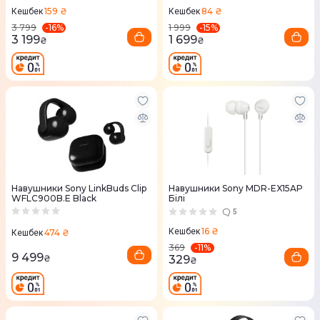
159 ₴
84 ₴
Кешбек
Кешбек
-
16
%
-
15
%
3 799
1 999
3 199
1 699
₴
₴
Навушники Sony LinkBuds Clip
Навушники Sony MDR-EX15AP
WFLC900B.E Black
Білі
5
16 ₴
Кешбек
474 ₴
Кешбек
-
11
%
369
9 499
₴
329
₴