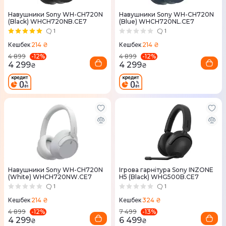
Навушники Sony WH-CH720N
Навушники Sony WH-CH720N
(Black) WHCH720NB.CE7
(Blue) WHCH720NL.CE7
1
1
214 ₴
214 ₴
Кешбек
Кешбек
-
12
%
-
12
%
4 899
4 899
4 299
4 299
₴
₴
Навушники Sony WH-CH720N
Ігрова гарнітура Sony INZONE
(White) WHCH720NW.CE7
H5 (Black) WHG500B.CE7
1
1
214 ₴
324 ₴
Кешбек
Кешбек
-
12
%
-
13
%
4 899
7 499
4 299
6 499
₴
₴