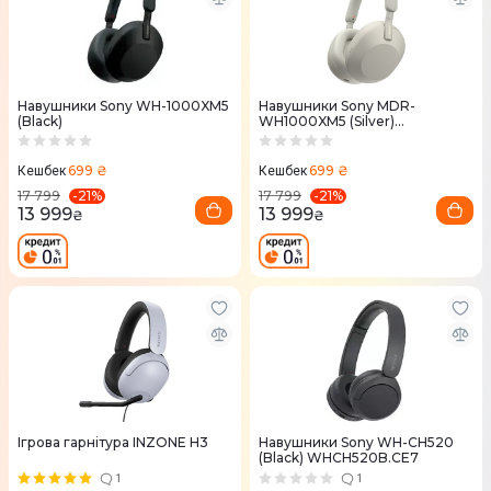
Навушники Sony WH-1000XM5
Навушники Sony MDR-
(Black)
WH1000XM5 (Silver)
WH1000XM5S.CE7
699 ₴
699 ₴
Кешбек
Кешбек
-
21
%
-
21
%
17 799
17 799
13 999
13 999
₴
₴
Ігрова гарнітура INZONE H3
Навушники Sony WH-CH520
(Black) WHCH520B.CE7
1
1