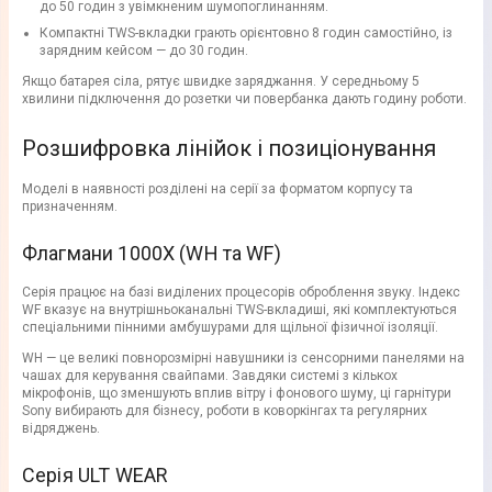
до 50 годин з увімкненим шумопоглинанням.
Компактні TWS-вкладки грають орієнтовно 8 годин самостійно, із
зарядним кейсом — до 30 годин.
Якщо батарея сіла, рятує швидке заряджання. У середньому 5
хвилини підключення до розетки чи повербанка дають годину роботи.
Розшифровка лінійок і позиціонування
Моделі в наявності розділені на серії за форматом корпусу та
призначенням.
Флагмани 1000X (WH та WF)
Серія працює на базі виділених процесорів оброблення звуку. Індекс
WF вказує на внутрішньоканальні TWS-вкладиші, які комплектуються
спеціальними пінними амбушурами для щільної фізичної ізоляції.
WH — це великі повнорозмірні навушники із сенсорними панелями на
чашах для керування свайпами. Завдяки системі з кількох
мікрофонів, що зменшують вплив вітру і фонового шуму, ці гарнітури
Sony вибирають для бізнесу, роботи в коворкінгах та регулярних
відряджень.
Серія ULT WEAR