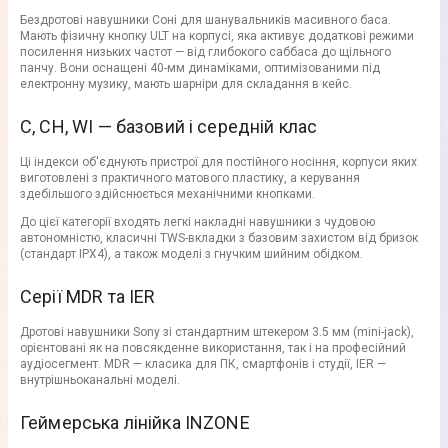
Бездротові навушники Соні для шанувальників масивного баса.
Мають фізичну кнопку ULT на корпусі, яка активує додаткові режими
посилення низьких частот — від глибокого саббаса до щільного
панчу. Вони оснащені 40-мм динаміками, оптимізованими під
електронну музику, мають шарніри для складання в кейс.
C, CH, WI — базовий і середній клас
Ці індекси об'єднують пристрої для постійного носіння, корпуси яких
виготовлені з практичного матового пластику, а керування
здебільшого здійснюється механічними кнопками.
До цієї категорії входять легкі накладні навушники з чудовою
автономністю, класичні TWS-вкладки з базовим захистом від бризок
(стандарт IPX4), а також моделі з гнучким шийним обідком.
Серії MDR та IER
Дротові навушники Sony зі стандартним штекером 3.5 мм (mini-jack),
орієнтовані як на повсякденне використання, так і на професійний
аудіосегмент. MDR — класика для ПК, смартфонів і студії, IER —
внутрішньоканальні моделі.
Геймерська лінійка INZONE