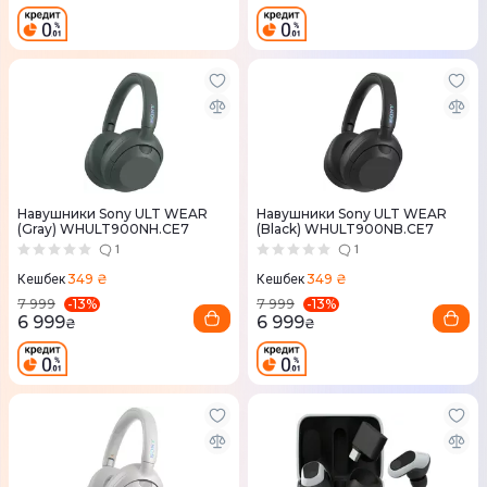
Навушники Sony ULT WEAR
Навушники Sony ULT WEAR
(Gray) WHULT900NH.CE7
(Black) WHULT900NB.CE7
1
1
349 ₴
349 ₴
Кешбек
Кешбек
-
13
%
-
13
%
7 999
7 999
6 999
6 999
₴
₴