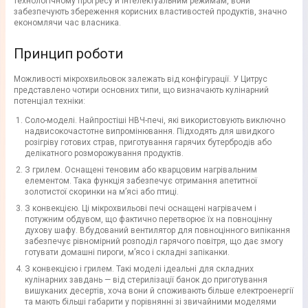
технологічному прогресу й інтелектуальним режимам, вони
забезпечують збереження корисних властивостей продуктів, значно
економлячи час власника.
Принцип роботи
Можливості мікрохвильовок залежать від конфігурації. У Цитрус
представлено чотири основних типи, що визначають кулінарний
потенціал техніки:
Соло-моделі. Найпростіші НВЧ-печі, які використовують виключно
надвисокочастотне випромінювання. Підходять для швидкого
розігріву готових страв, приготування гарячих бутербродів або
делікатного розморожування продуктів.
З грилем. Оснащені теновим або кварцовим нагрівальним
елементом. Така функція забезпечує отримання апетитної
золотистої скоринки на м’ясі або птиці.
З конвекцією. Ці мікрохвильові печі оснащені нагрівачем і
потужним обдувом, що фактично перетворює їх на повноцінну
духову шафу. Вбудований вентилятор для повноцінного випікання
забезпечує рівномірний розподіл гарячого повітря, що дає змогу
готувати домашні пироги, м’ясо і складні запіканки.
З конвекцією і грилем. Такі моделі ідеальні для складних
кулінарних завдань — від стерилізації банок до приготування
вишуканих десертів, хоча вони й споживають більше електроенергії
та мають більші габарити у порівнянні зі звичайними моделями