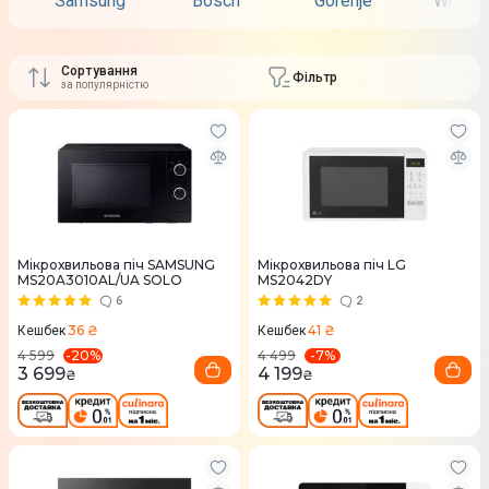
Samsung
Bosch
Gorenje
Whirlp
Сортування
Фільтр
за популярністю
Мікрохвильова піч SAMSUNG
Мікрохвильова піч LG
MS20A3010AL/UA SOLO
MS2042DY
6
2
36 ₴
41 ₴
Кешбек
Кешбек
-
20
%
-
7
%
4 599
4 499
3 699
4 199
₴
₴