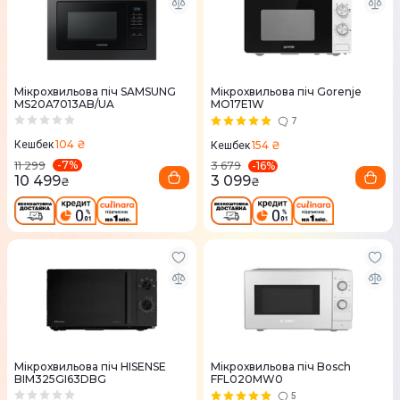
Мікрохвильова піч SAMSUNG
Мікрохвильова піч Gorenje
MS20A7013AB/UA
MO17E1W
7
104 ₴
154 ₴
Кешбек
Кешбек
-
7
%
-
16
%
11 299
3 679
10 499
3 099
₴
₴
Мікрохвильова піч HISENSE
Мікрохвильова піч Bosch
BIM325GI63DBG
FFL020MW0
5