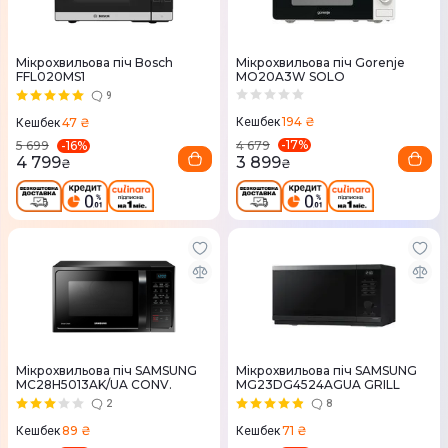
Мікрохвильова піч Bosch
Мікрохвильова піч Gorenje
FFL020MS1
MO20A3W SOLO
9
194 ₴
47 ₴
Кешбек
Кешбек
-
17
%
-
16
%
4 679
5 699
3 899
4 799
₴
₴
Мікрохвильова піч SAMSUNG
Мікрохвильова піч SAMSUNG
MC28H5013AK/UA CONV.
MG23DG4524AGUA GRILL
2
8
89 ₴
71 ₴
Кешбек
Кешбек