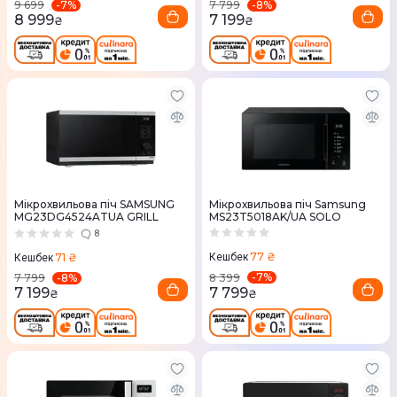
-
7
%
-
8
%
9 699
7 799
8 999
7 199
₴
₴
Мікрохвильова піч SAMSUNG
Мікрохвильова піч Samsung
MG23DG4524ATUA GRILL
MS23T5018AK/UA SOLO
8
77 ₴
71 ₴
Кешбек
Кешбек
-
7
%
-
8
%
8 399
7 799
7 799
7 199
₴
₴