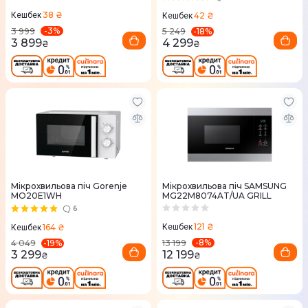
38 ₴
42 ₴
Кешбек
Кешбек
-
3
%
-
18
%
3 999
5 249
3 899
4 299
₴
₴
Мікрохвильова піч Gorenje
Мікрохвильова піч SAMSUNG
MO20E1WH
MG22M8074AT/UA GRILL
6
121 ₴
164 ₴
Кешбек
Кешбек
-
8
%
-
19
%
13 199
4 049
12 199
3 299
₴
₴