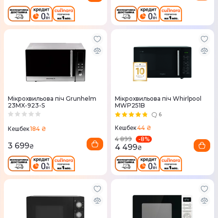
Мікрохвильова піч Grunhelm
Мікрохвильова піч Whirlpool
23MX-923-S
MWP251B
6
44 ₴
Кешбек
184 ₴
Кешбек
-
8
%
4 899
3 699
₴
4 499
₴