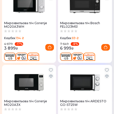
Мікрохвильова піч Gorenje
Мікрохвильова піч Bosch
MO20A3WH
FEL023MS1
194 ₴
69 ₴
Кешбек
Кешбек
-
17
%
-
8
%
4 679
7 649
3 899
6 999
₴
₴
Мікрохвильова піч Gorenje
Мікрохвильова піч ARDESTO
MO20A3X
GO-S725W