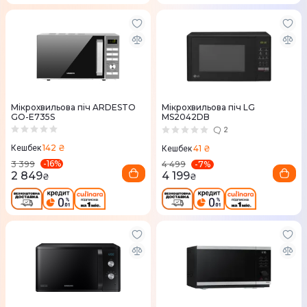
Мікрохвильова піч ARDESTO
Мікрохвильова піч LG
GO-E735S
MS2042DB
2
142 ₴
41 ₴
Кешбек
Кешбек
-
16
%
-
7
%
3 399
4 499
2 849
4 199
₴
₴