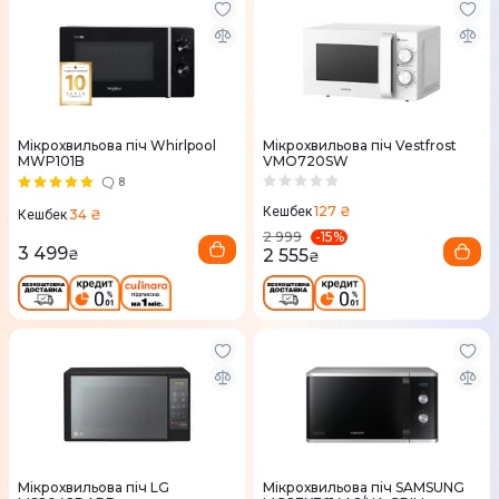
Мікрохвильова піч Whirlpool
Мікрохвильова піч Vestfrost
MWP101B
VMO720SW
8
127 ₴
Кешбек
34 ₴
Кешбек
-
15
%
2 999
3 499
2 555
₴
₴
Мікрохвильова піч LG
Мікрохвильова піч SAMSUNG