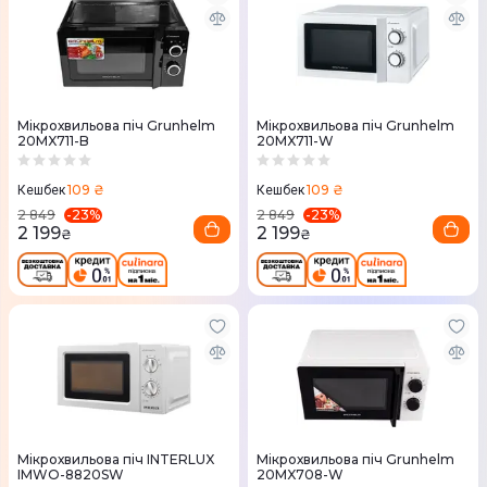
Мікрохвильова піч Grunhelm
Мікрохвильова піч Grunhelm
20MX711-B
20MX711-W
109 ₴
109 ₴
Кешбек
Кешбек
-
23
%
-
23
%
2 849
2 849
2 199
2 199
₴
₴
Мікрохвильова піч INTERLUX
Мікрохвильова піч Grunhelm
IMWO-8820SW
20MX708-W