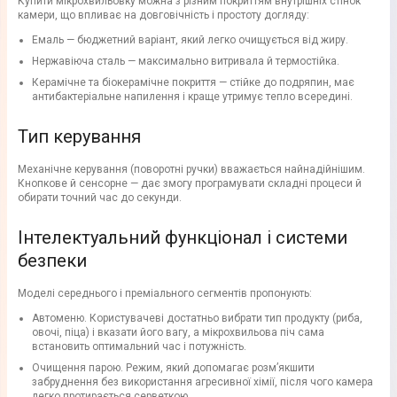
Купити мікрохвильовку можна з різним покриттям внутрішніх стінок
камери, що впливає на довговічність і простоту догляду:
Емаль — бюджетний варіант, який легко очищується від жиру.
Нержавіюча сталь — максимально витривала й термостійка.
Керамічне та біокерамічне покриття — стійке до подряпин, має
антибактеріальне напилення і краще утримує тепло всередині.
Тип керування
Механічне керування (поворотні ручки) вважається найнадійнішим.
Кнопкове й сенсорне — дає змогу програмувати складні процеси й
обирати точний час до секунди.
Інтелектуальний функціонал і системи
безпеки
Моделі середнього і преміального сегментів пропонують:
Автоменю. Користувачеві достатньо вибрати тип продукту (риба,
овочі, піца) і вказати його вагу, а мікрохвильова піч сама
встановить оптимальний час і потужність.
Очищення парою. Режим, який допомагає розм’якшити
забруднення без використання агресивної хімії, після чого камера
легко протирається серветкою.