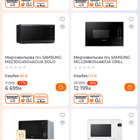
Мікрохвильова піч SAMSUNG
Мікрохвильова піч SAMSUNG
MS23DG4504AGUA SOLO
MG22M8054AK/UA GRILL
66 ₴
121 ₴
Кешбек
Кешбек
-
7
%
-
8
%
7 199
13 199
6 699
12 199
₴
₴