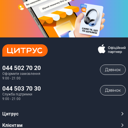
044 502 70 20
Дзвiнок
Оформити замовлення
9:00 - 21:00
044 503 70 30
Дзвiнок
Служба підтримки
9:00 - 21:00
Цитрус
Кар’єра
Клієнтам