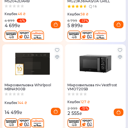
MS2042DARB
MG23K3614AS/UA GRILL
16
46 ₴
58 ₴
Кешбек
Кешбек
-
4
%
-
13
%
4 899
6 799
4 699
5 899
₴
₴
Мікрохвильовка Whirlpool
Мікрохвильова піч Vestfrost
MBNA900B
VMO720SB
127 ₴
Кешбек
144 ₴
Кешбек
-
15
%
2 999
14 499
2 555
₴
₴