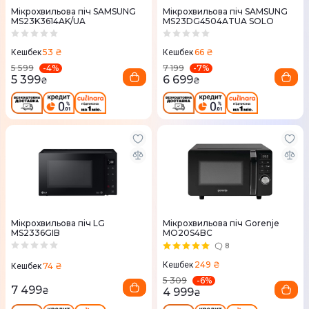
Мікрохвильова піч SAMSUNG
Мікрохвильова піч SAMSUNG
MS23K3614AK/UA
MS23DG4504ATUA SOLO
53 ₴
66 ₴
Кешбек
Кешбек
-
4
%
-
7
%
5 599
7 199
5 399
6 699
₴
₴
Мікрохвильова піч LG
Мікрохвильова піч Gorenje
MS2336GIB
MO20S4BC
8
249 ₴
Кешбек
74 ₴
Кешбек
-
6
%
5 309
7 499
₴
4 999
₴