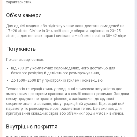
характеристик.
Об'єм камери
Для однієї людини або підігріву чашки кави достатньо моделей на
17–20 літрів. Сім'ям із 3–4 осіб краще обирати варіанти на 23–25
літрів, а для великих страв і випікання — об'ємні печі на 30–42 літри.
Потужність
Показник варіюється:
від 700 Вт у компактних соло-моделях, чого достатньо для
базового розігріву й делікатного розморожування,
до 1500–2500 Вт у пристроях із грилем і конвекцією.
Технологія генерації хвиль у поєднанні з високою потужністю дає
змогу таким пристроям працювати в комбінованих режимах. Завдяки
цьому продукти не просто гріються, а запікаються до хрусткої
скоринки значно швидше, ніж у традиційній духовці. Що вищий цей
параметр, то рівномірніше розподіляється тепло. Це важливо для
приготування складних страв або об’ємних порцій м’яса й випічки.
Внутрішнє покриття