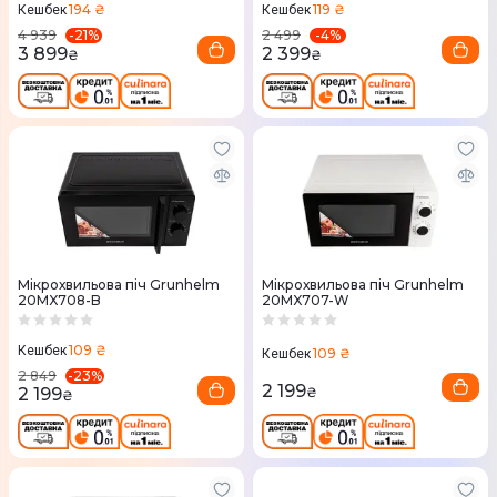
194 ₴
119 ₴
Кешбек
Кешбек
-
21
%
-
4
%
4 939
2 499
3 899
2 399
₴
₴
Мікрохвильова піч Grunhelm
Мікрохвильова піч Grunhelm
20MX708-B
20MX707-W
109 ₴
Кешбек
109 ₴
Кешбек
-
23
%
2 849
2 199
2 199
₴
₴