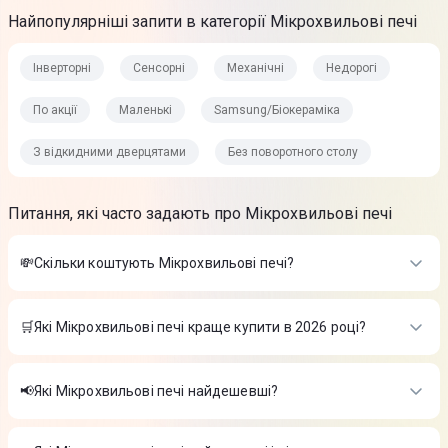
Найпопулярніші запити в категорії Мікрохвильові печі
Інверторні
Сенсорні
Механічні
Недорогі
По акції
Маленькі
Samsung/Біокераміка
З відкидними дверцятами
Без поворотного столу
Питання, які часто задають про Мікрохвильові печі
💸Скільки коштують Мікрохвильові печі?
Вартість товарів в категорії Мікрохвильові печі в інтернет-
магазині Цитрус
🛒Які Мікрохвильові печі краще купити в 2026 році?
Мікрохвильова піч SAMSUNG MS20A3010AL/UA SOLO
-
Найкращі Мікрохвильові печі в 2026 році на думку інтернет-
3 699 ₴
магазину Цитрус
Мікрохвильова піч Bosch FEL023MS1
-
6 999 ₴
📢Які Мікрохвильові печі найдешевші?
Мікрохвильова піч Grunhelm 23MX-923-S
-
3 699 ₴
Мікрохвильова піч SAMSUNG MS20A3010AL/UA SOLO
-
На сьогодні найдешевші Мікрохвильові печі
3 699 ₴