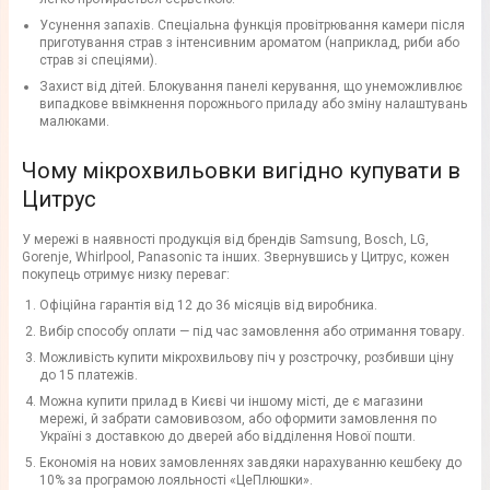
Усунення запахів. Спеціальна функція провітрювання камери після
приготування страв з інтенсивним ароматом (наприклад, риби або
страв зі спеціями).
Захист від дітей. Блокування панелі керування, що унеможливлює
випадкове ввімкнення порожнього приладу або зміну налаштувань
малюками.
Чому мікрохвильовки вигідно купувати в
Цитрус
У мережі в наявності продукція від брендів Samsung, Bosch, LG,
Gorenje, Whirlpool, Panasonic та інших. Звернувшись у Цитрус, кожен
покупець отримує низку переваг:
Офіційна гарантія від 12 до 36 місяців від виробника.
Вибір способу оплати — під час замовлення або отримання товару.
Можливість купити мікрохвильову піч у розстрочку, розбивши ціну
до 15 платежів.
Можна купити прилад в Києві чи іншому місті, де є магазини
мережі, й забрати самовивозом, або оформити замовлення по
Україні з доставкою до дверей або відділення Нової пошти.
Економія на нових замовленнях завдяки нарахуванню кешбеку до
10% за програмою лояльності «ЦеПлюшки».