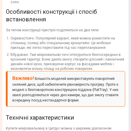
соло.
Особливості конструкції і спосіб
встановлення
За типом конструкції пристрої поділяються на два типи:
Окремостоячі. Популярний варіант, який можна розмістити на
стільниці, полиці або спеціальному кронштейні. Це мобільні
прилади, які легко переставити під час перепланування.
Вбудовані. Такі мікрохвильові печі інтегруються безпосередньо в
кухонний гарнітур. Вони дають змогу створити цілісний і лаконічний
дизайн нової кухні, приховуючи корпус за фасадами меблів і
економлячи вільну площу на робочих поверхнях.
Важливо!
Більшість моделей використовують поворотний
скляний диск, щоб забезпечити рівномірність прогріву. Проте є
моделі з безповоротною конструкцією піддона (FlatTray). У них
хвилі розподіляються через дно камери, що дає змогу ставити
всередину посуд нестандартної форми.
Технічні характеристики
Купити мікрохвильовку в Цитрус можна з широким діапазоном