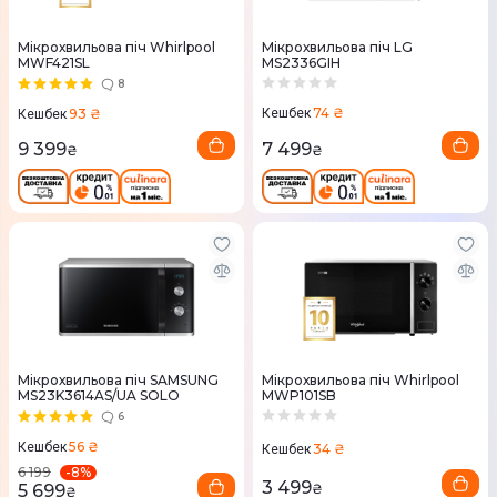
Мікрохвильова піч Whirlpool
Мікрохвильова піч LG
MWF421SL
MS2336GIH
8
74 ₴
93 ₴
Кешбек
Кешбек
7 499
9 399
₴
₴
Мікрохвильова піч SAMSUNG
Мікрохвильова піч Whirlpool
MS23K3614AS/UA SOLO
MWP101SB
6
56 ₴
Кешбек
34 ₴
Кешбек
-
8
%
6 199
3 499
5 699
₴
₴