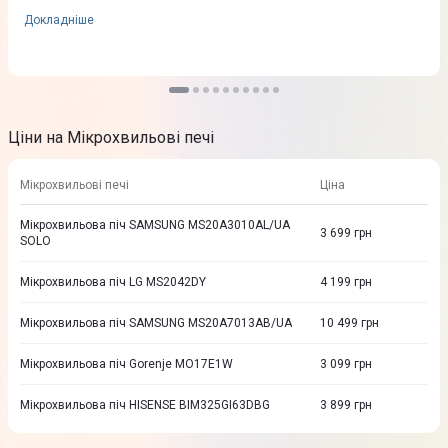
Докладніше
Ціни на Мікрохвильові печі
Мікрохвильові печі
Ціна
Мікрохвильова піч SAMSUNG MS20A3010AL/UA
3 699
грн
SOLO
Мікрохвильова піч LG MS2042DY
4 199
грн
Мікрохвильова піч SAMSUNG MS20A7013AB/UA
10 499
грн
Мікрохвильова піч Gorenje MO17E1W
3 099
грн
Мікрохвильова піч HISENSE BIM325GI63DBG
3 899
грн