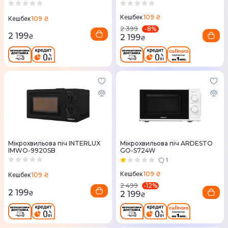
109 ₴
Кешбек
109 ₴
Кешбек
-
8
%
2 399
2 199
2 199
₴
₴
Мікрохвильова піч INTERLUX
Мікрохвильова піч ARDESTO
IMWO-9920SB
GO-S724W
1
109 ₴
Кешбек
109 ₴
Кешбек
-
12
%
2 499
2 199
₴
2 199
₴