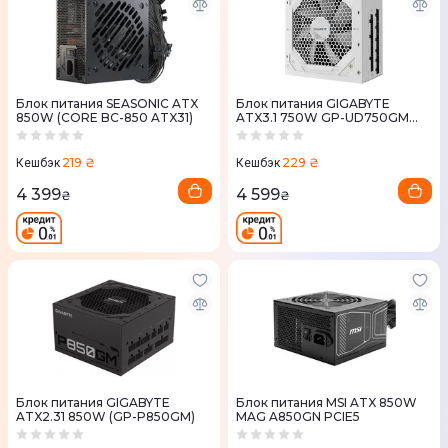
Блок питания SEASONIC ATX
Блок питания GIGABYTE
850W (CORE BC-850 ATX31)
ATX3.1 750W GP-UD750GM
PG5 ICE
219 ₴
229 ₴
Кешбэк
Кешбэк
4 399
4 599
₴
₴
Блок питания GIGABYTE
Блок питания MSI ATX 850W
ATX2.31 850W (GP-P850GM)
MAG A850GN PCIE5