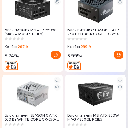
Блок питания MSI ATX 650W
Блок питания SEASONIC ATX
(MAG A650GLS PCIE5)
750 Вт BLACK CORE GX-750-
ATX31
287 ₴
299 ₴
Кешбэк
Кешбэк
5 749
5 999
₴
₴
Блок питания SEASONIC ATX
Блок питания MSI ATX 850W
650 Вт WHITE CORE GX-650-
MAG A850GL PCIE5
ATX31