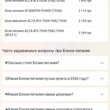
Блок питания AZZA ATX 650W (PSAZ-650B)
1 899
грн
Блок питания 2E MASTER POWER (750W)
2 119
грн
Блок живлення AZZA ATX 750W PSAZ-750W
2 199
грн
Блок питания AZZA ATX 750W PSAZ-750W
2 299
грн
(ATX3.1)
Часто задаваемые вопросы про Блоки питания
💸Сколько стоят Блоки питания?
Стоимость товаров в категории Блоки питания в интернет-
магазине Цитрус
🛒Какие Блоки питания лучше купить в 2026 году?
Блок питания AZZA ATX 650W (PSAZ-650B-WHITE)
-
1 899
Самые лучшие Блоки питания в 2026 году по мнению
₴
интернет-магазина Цитрус
Блок питания SEASONIC ATX 650 Вт FOCUS-SPX-650
-
8 389
📢Какие Блоки питания самые дешевые?
₴
Блок питания AZZA ATX 650W (PSAZ-650B-WHITE)
-
1 899
Блок питания GIGABYTE ATX3.1 1000W GP-UD1000GM PG5
На сегодня самые дешевые Блоки питания
₴
V2
-
6 399 ₴
Блок питания SEASONIC ATX 650 Вт FOCUS-SPX-650
-
8 389
🔥Какие Блоки питания самые дорогие и относятся к