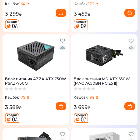
164 ₴
172 ₴
Кешбэк
Кешбэк
3 299
3 459
₴
₴
Блок питания AZZA ATX 750W
Блок питания MSI ATX 650W
PSAZ-750G
(MAG A650BN PCIE5 II)
179 ₴
184 ₴
Кешбэк
Кешбэк
3 589
3 699
₴
₴