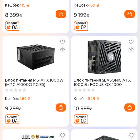
419 ₴
459 ₴
Кешбэк
Кешбэк
8 399
9 199
₴
₴
Блок питання MSI ATX 1000W
Блок питания SEASONIC ATX
(MPG A1000G PCIE5)
1000 Вт FOCUS-GX-1000-
ATX31
464 ₴
549 ₴
Кешбэк
Кешбэк
9 299
10 999
₴
₴