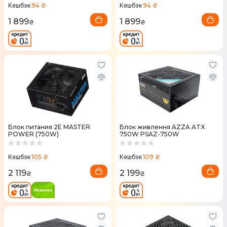
94 ₴
94 ₴
Кешбэк
Кешбэк
1 899
1 899
₴
₴
Блок питания 2E MASTER
Блок живлення AZZA ATX
POWER (750W)
750W PSAZ-750W
105 ₴
109 ₴
Кешбэк
Кешбэк
2 119
2 199
₴
₴