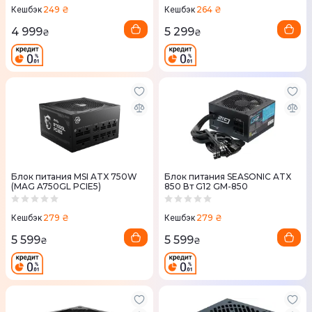
249 ₴
264 ₴
Кешбэк
Кешбэк
4 999
5 299
₴
₴
Блок питания MSI ATX 750W
Блок питания SEASONIC ATX
(MAG A750GL PCIE5)
850 Вт G12 GM-850
279 ₴
279 ₴
Кешбэк
Кешбэк
5 599
5 599
₴
₴