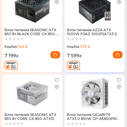
Блок питания SEASONIC ATX
Блок питания AZZA ATX
850 Вт BLACK CORE GX-850-
1000W PSAZ-1000P(ATX3.1)
ATX31
359 ₴
379 ₴
Кешбэк
Кешбэк
7 199
7 599
₴
₴
Блок питания SEASONIC ATX
Блок питания GIGABYTE
850 Вт CORE GX-850-ATX31
ATX3.0 850W GP-AE850PM
PG5 ICE