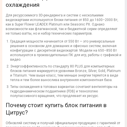
охлаждения
Для ресурсоемкого 3D-рендеринга и систем с несколькими
видеокартами используются блоки питания от 850 до 1600–2000 Вт,
как в Super Flower LEADEX Platinum или Seasonic PX. Однако
возможности как флагманской, так и бюджетной серии определяют
не только ватты, но и набор технических параметров.
Градация мощности начинается от 550 Вт — это универсальные
решения в основном для домашних и офисных систем, включая
конфигурации с дискретной видеокартой. Модели на 650–850 Вт
используются в производительных ПК для игр, работы с графикой и
видео.
Энергоэффективность по стандарту 80 PLUS для компьютерных
блоков питания маркируется уровнями Bronze, Silver, Gold, Platinum
и Titanium. Чем выше класс, тем меньше энергии теряется в виде
тепла и тем более вынослива внутренняя компонентная база.
Типы охлаждения в топовых вариантах сочетают вентиляторы на
гидродинамическом подшипнике (FDB) и технологию
полупассивного вращения, что продлевает их ресурс.
Почему стоит купить блок питания в
Цитрус?
Обновляй систему и получай официальную продукцию с гарантией от