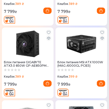
389 ₴
389 ₴
Кешбэк
Кешбэк
7 799
7 799
₴
₴
Блок питания GIGABYTE
Блок питания MSI ATX 1000W
ATX3.0 850W GP-AE850PM
(MAG A1000GL PCIE5)
PG5
389 ₴
399 ₴
Кешбэк
Кешбэк
7 799
7 999
₴
₴