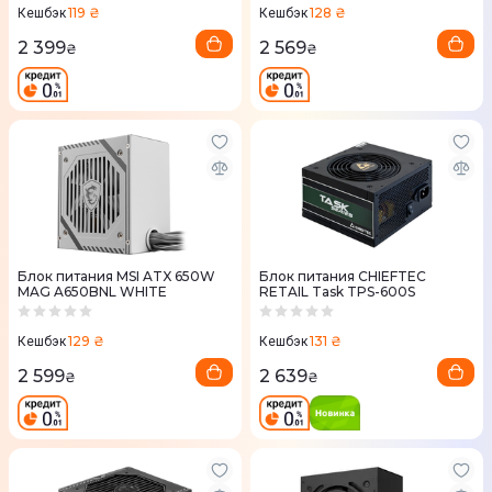
119 ₴
128 ₴
Кешбэк
Кешбэк
2 399
2 569
₴
₴
Блок питания MSI ATX 650W
Блок питания CHIEFTEC
MAG A650BNL WHITE
RETAIL Task TPS-600S
129 ₴
131 ₴
Кешбэк
Кешбэк
2 599
2 639
₴
₴