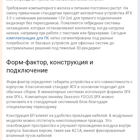
Требования компьютерного железа к питанию постоянно растут. На
смену привычным стандартам приходят киловаттные устройства ATX
3.0 с нативными разъемами 12V-2x6 для прямого подключения
видеокарт без переходников. Появляются гибридные системы
охлаждения, которые останавливают вентилятор, когда нагрузка
низкая, например при работе с текстами или браузерами. Сегодня
комплектующие для ПК
четко сегментированы под разные
потребности: от базовых устройств для офисных систем до
экстремальных решений под тяжелый 3D-рендеринг.
Форм-фактор, конструкция и
подключение
Форм-фактор определяет габариты устройства и его совместимость с
корпусом. Классический стандарт ATX в основном подходит для
обычных сборок. В миниатюрных системах используют форматы SFX
или SFX-L. Компактную линейку Seasonic FOCUS SPX можно
установить и в стандартный системный блок благодаря
специальному переходнику.
Конструкция БП влияет на удобство прокладки кабелей. В модульных
моделях можно отстегнуть неиспользуемые провода. Это
освобождает пространство и улучшает прохождение воздуха внутри
корпуса. Базовые версии, такие как AZZA, имеют фиксированный
впаянный пучок кабелей.