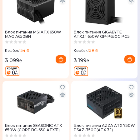
Блок питания MSI ATX 650W
Блок питания GIGABYTE
MAG A650BN
ATX3.1 650W GP-P650G PG5
154 ₴
159 ₴
Кешбэк
Кешбэк
3 099
3 199
₴
₴
Блок питания SEASONIC ATX
Блок питания AZZA ATX 750W
650W (CORE BC-650 ATX31)
PSAZ-750G(ATX 3.1)