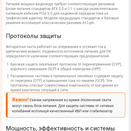
Питание мощных видеокарт требует соответствующих разъемов.
Блоки питания стандартов ATX 3.0 и 3.1 с завода укомплектованы
нативным кабелем PCIe 5.0 для надежной передачи тока на
графический адаптер. Модели предыдущих стандартов и базовые
решения используют классические разъемы 6+2-pin.
Протоколы защиты
Аппаратная часть работает на опережение и отсекает ток в
критический момент. Надежность источников питания для ПК
определяется наличием соответствующих предохранителей.
Базовая защита охватывает протоколы от перенапряжения (OVP),
короткого замыкания (SCP) и общей перегрузки (OPP).
Расширенные системы в премиальных линейках содержат защиту
от перегрева (ОТР) и превышения тока по линиям (OCP). Эти
протоколы спасают совместимые компоненты от выгорания во
время нештатных ситуаций в сети.
Важно!
Скачки напряжения во время отключений света
могут сжечь блок питания. Для защиты системы от сетевых
колебаний используй качественный ИБП или стабилизатор.
Мощность, эффективность и системы