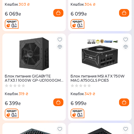
303 ₴
304 ₴
Кешбэк
Кешбэк
6 069
6 099
₴
₴
Блок питания GIGABYTE
Блок питания MSI ATX 750W
ATX3.1 1000W GP-UD1000GM
MAG A750GLS PCIE5
PG5 V2
319 ₴
349 ₴
Кешбэк
Кешбэк
6 399
6 999
₴
₴